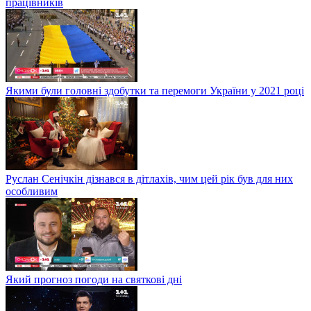
працівників
Якими були головні здобутки та перемоги України у 2021 році
Руслан Сенічкін дізнався в дітлахів, чим цей рік був для них
особливим
Який прогноз погоди на святкові дні