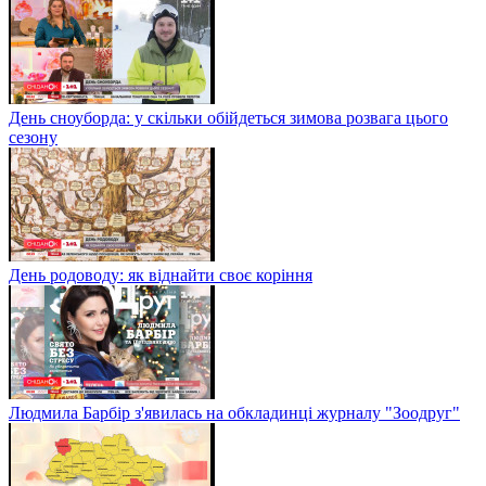
День сноуборда: у скільки обійдеться зимова розвага цього
сезону
День родоводу: як віднайти своє коріння
Людмила Барбір з'явилась на обкладинці журналу "Зоодруг"