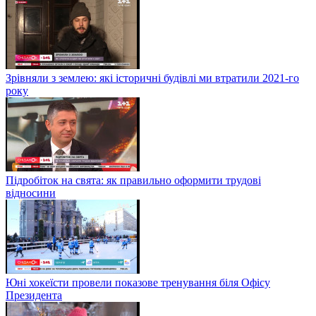
Зрівняли з землею: які історичні будівлі ми втратили 2021-го
року
Підробіток на свята: як правильно оформити трудові
відносини
Юні хокеїсти провели показове тренування біля Офісу
Президента