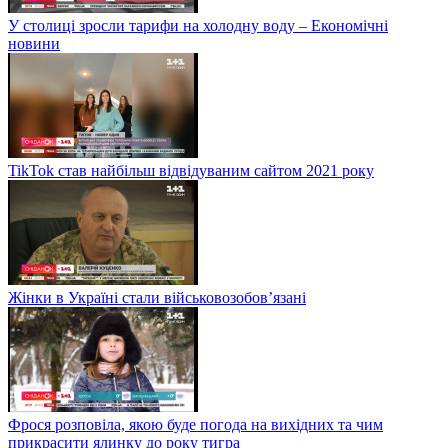
У столиці зросли тарифи на холодну воду – Економічні
новини
TikTok став найбільш відвідуваним сайтом 2021 року
Жінки в Україні стали військовозобов’язані
Фрося розповіла, якою буде погода на вихідних та чим
прикрасити ялинку до року тигра