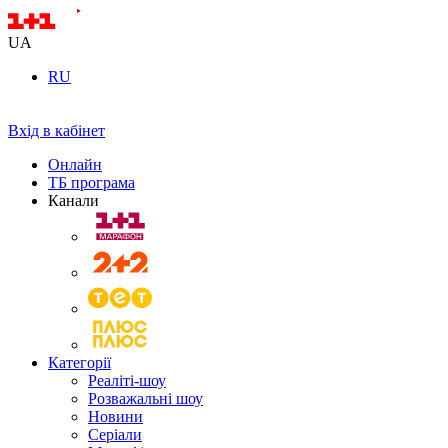
UA
RU
Вхід в кабінет
Онлайн
ТБ програма
Канали
Категорії
Реаліті-шоу
Розважальні шоу
Новини
Серіали