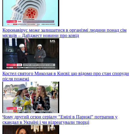
Коронавірус може залишатися в організмі людини понад сім
місяців – Дайджест новини про ковід
Костел святого Миколая в Києві: що відомо про стан споруди
після пожежі
Чому другий сезон серіалу "Емілі в Парижі" потрапив у
скандал в Україні і чи відреагували творці