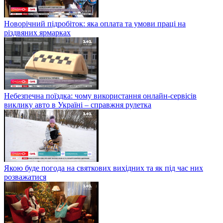
Новорічний підробіток: яка оплата та умови праці на
різдвяних ярмарках
Небезпечна поїздка: чому використання онлайн-сервісів
виклику авто в Україні – справжня рулетка
Якою буде погода на святкових вихідних та як під час них
розважатися