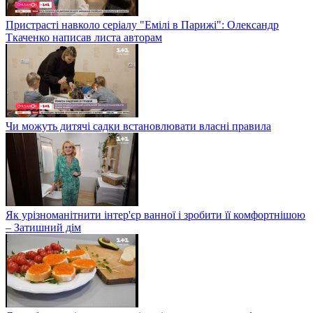
Пристрасті навколо серіалу "Емілі в Парижі": Олександр
Ткаченко написав листа авторам
Чи можуть дитячі садки встановлювати власні правила
Як урізноманітнити інтер'єр ванної і зробити її комфортнішою
– Затишний дім