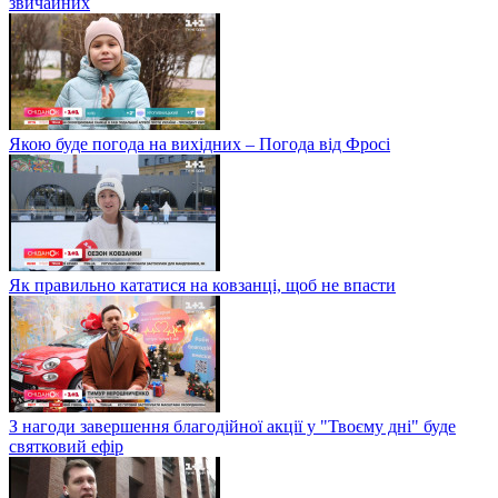
звичайних
Якою буде погода на вихідних – Погода від Фросі
Як правильно кататися на ковзанці, щоб не впасти
З нагоди завершення благодійної акції у "Твоєму дні" буде
святковий ефір