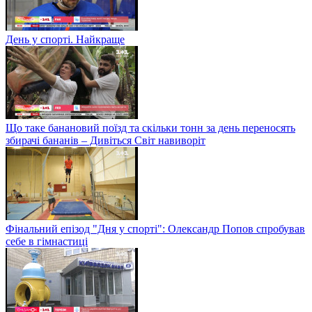
День у спорті. Найкраще
Що таке банановий поїзд та скільки тонн за день переносять
збирачі бананів – Дивіться Світ навиворіт
Фінальний епізод "Дня у спорті": Олександр Попов спробував
себе в гімнастиці