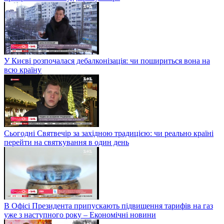
У Києві розпочалася дебалконізація: чи пошириться вона на
всю країну
Сьогодні Святвечір за західною традицією: чи реально країні
перейти на святкування в один день
В Офісі Президента припускають підвищення тарифів на газ
уже з наступного року – Економічні новини