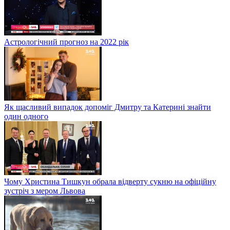
Астрологічний прогноз на 2022 рік
Як щасливий випадок допоміг Дмитру та Катерині знайти
один одного
Чому Христина Тишкун обрала відверту сукню на офіційну
зустріч з мером Львова