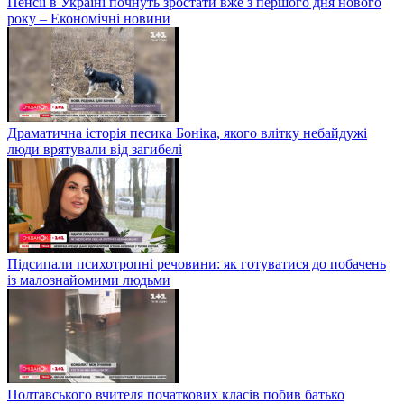
Пенсії в Україні почнуть зростати вже з першого дня нового
року – Економічні новини
Драматична історія песика Боніка, якого влітку небайдужі
люди врятували від загибелі
Підсипали психотропні речовини: як готуватися до побачень
із малознайомими людьми
Полтавського вчителя початкових класів побив батько