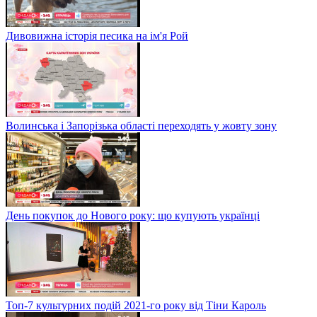
Дивовижна історія песика на ім'я Рой
Волинська і Запорізька області переходять у жовту зону
День покупок до Нового року: що купують українці
Топ-7 культурних подій 2021-го року від Тіни Кароль