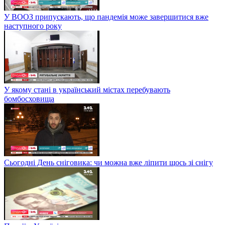
У ВООЗ припускають, що пандемія може завершитися вже
наступного року
У якому стані в український містах перебувають
бомбосховища
Сьогодні День сніговика: чи можна вже ліпити щось зі снігу