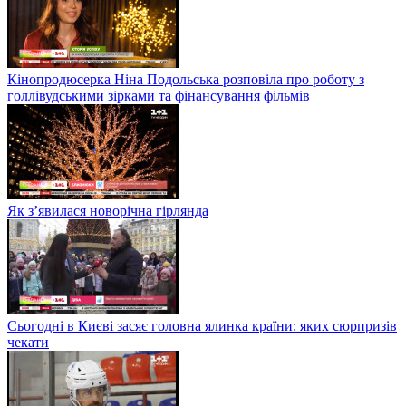
Кінопродюсерка Ніна Подольська розповіла про роботу з
голлівудськими зірками та фінансування фільмів
Як з’явилася новорічна гірлянда
Сьогодні в Києві засяє головна ялинка країни: яких сюрпризів
чекати