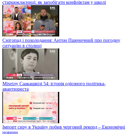
старшокласниці: як запобігати конфліктам у школі
Снігопад і похолодання: Антон Пшеничний про погодну
ситуацію в столиці
Міхеілу Саакашвілі 54: історія одіозного політика-
авантюриста
Імпорт сиру в Україну побив черговий рекорд – Економічні
новини