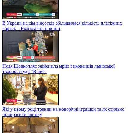
В Україні на сім відсотків збільшилася кількість платіжних
карток – Економічні новини
Неля Шовкопляс здійснила мрію вихованців львівської
творчої студії "Вінкс"
Які у цьому році тренди на новорічні іграшки та як стильно
прикрасити ялинку