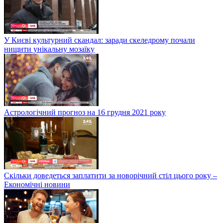
У Києві культурний скандал: заради скеледрому почали
нищити унікальну мозаїку
Астрологічний прогноз на 16 грудня 2021 року
Скільки доведеться заплатити за новорічний стіл цього року –
Економічні новини