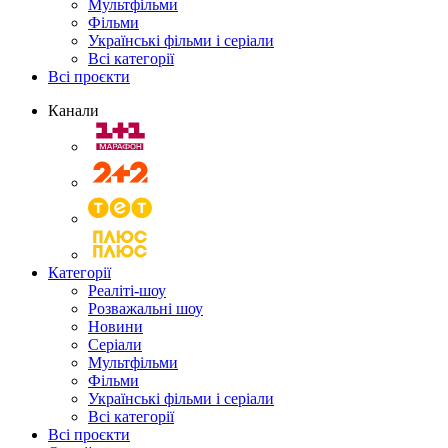
Мультфільми
Фільми
Українські фільми і серіали
Всі категорії
Всі проєкти
Канали
Категорії
Реаліті-шоу
Розважальні шоу
Новини
Серіали
Мультфільми
Фільми
Українські фільми і серіали
Всі категорії
Всі проєкти