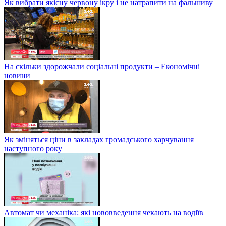
Як вибрати якісну червону ікру і не натрапити на фальшиву
На скільки здорожчали соціальні продукти – Економічні
новини
Як зміняться ціни в закладах громадського харчування
наступного року
Автомат чи механіка: які нововведення чекають на водіїв