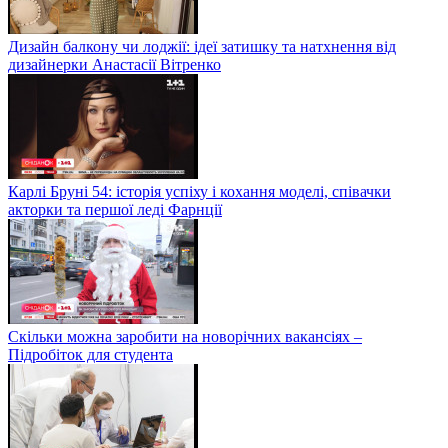
Дизайн балкону чи лоджії: ідеї затишку та натхнення від
дизайнерки Анастасії Вітренко
Карлі Бруні 54: історія успіху і кохання моделі, співачки
акторки та першої леді Фарнції
Скільки можна заробити на новорічних вакансіях –
Підробіток для студента