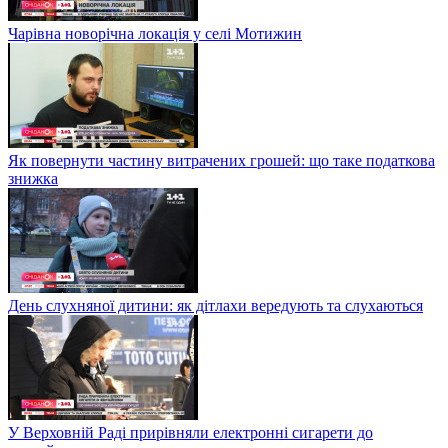
Чарівна новорічна локація у селі Мотижин
Як повернути частину витрачених грошей: що таке податкова
знижка
День слухняної дитини: як дітлахи вередують та слухаються
У Верховній Раді прирівняли електронні сигарети до