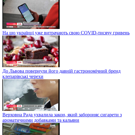
На що українці уже витрачають свою COVID-тисячу гривень
До Львова повернули його давній гастрономічний бренд
клепарівські черехи
Верховна Рада ухвалила закон, який забороняє сигарети з
ароматичними добавками та кальяни