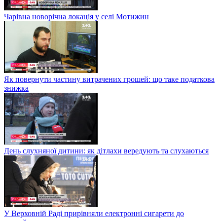
Чарівна новорічна локація у селі Мотижин
Як повернути частину витрачених грошей: що таке податкова
знижка
День слухняної дитини: як дітлахи вередують та слухаються
У Верховній Раді прирівняли електронні сигарети до