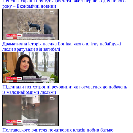
Пенсії в Україні почнуть зростати вже з першого дня нового
року – Економічні новини
Драматична історія песика Боніка, якого влітку небайдужі
люди врятували від загибелі
Підсипали психотропні речовини: як готуватися до побачень
із малознайомими людьми
Полтавського вчителя початкових класів побив батько