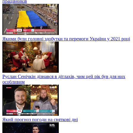
працівників
Якими були головні здобутки та перемоги України у 2021 році
Руслан Сенічкін дізнався в дітлахів, чим цей рік був для них
особливим
Який прогноз погоди на святкові дні