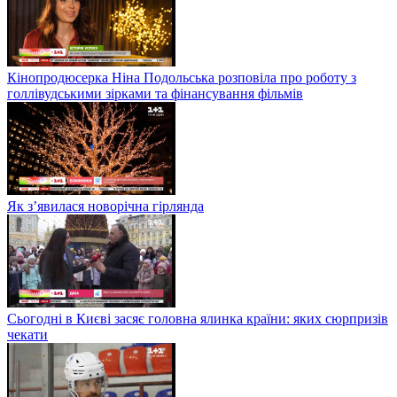
Кінопродюсерка Ніна Подольська розповіла про роботу з
голлівудськими зірками та фінансування фільмів
Як з’явилася новорічна гірлянда
Сьогодні в Києві засяє головна ялинка країни: яких сюрпризів
чекати