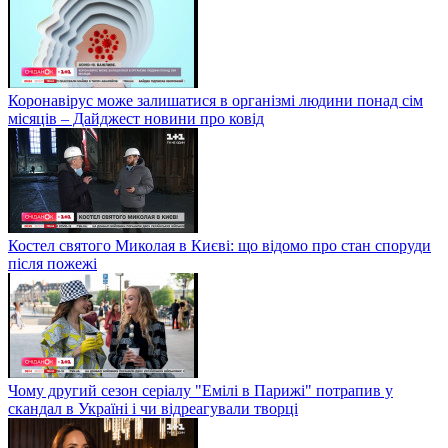
Коронавірус може залишатися в організмі людини понад сім
місяців – Дайджест новини про ковід
Костел святого Миколая в Києві: що відомо про стан споруди
після пожежі
Чому другий сезон серіалу "Емілі в Парижі" потрапив у
скандал в Україні і чи відреагували творці