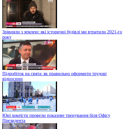
Зрівняли з землею: які історичні будівлі ми втратили 2021-го
року
Підробіток на свята: як правильно оформити трудові
відносини
Юні хокеїсти провели показове тренування біля Офісу
Президента