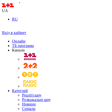
UA
RU
Вхід в кабінет
Онлайн
ТБ програма
Канали
Категорії
Реаліті-шоу
Розважальні шоу
Новини
Серіали