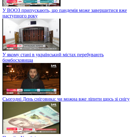
У ВООЗ припускають, що пандемія може завершитися вже
наступного року
У якому стані в український містах перебувають
бомбосховища
Сьогодні День сніговика: чи можна вже ліпити щось зі снігу