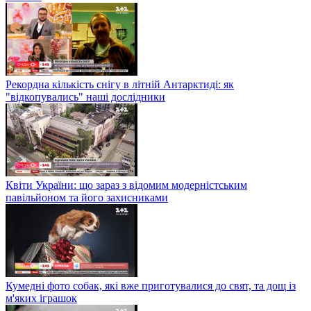
Рекордна кількість снігу в літній Антарктиді: як
"відкопувались" наші дослідники
Квіти України: що зараз з відомим модерністським
павільйоном та його захисниками
Кумедні фото собак, які вже приготувалися до свят, та дощ із
м'яких іграшок