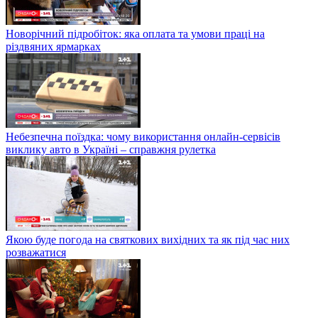
Новорічний підробіток: яка оплата та умови праці на
різдвяних ярмарках
Небезпечна поїздка: чому використання онлайн-сервісів
виклику авто в Україні – справжня рулетка
Якою буде погода на святкових вихідних та як під час них
розважатися