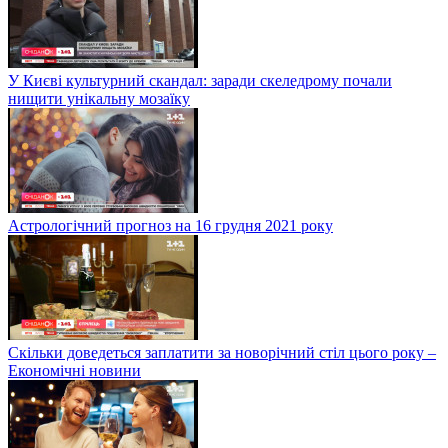
У Києві культурний скандал: заради скеледрому почали
нищити унікальну мозаїку
Астрологічний прогноз на 16 грудня 2021 року
Скільки доведеться заплатити за новорічний стіл цього року –
Економічні новини