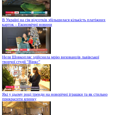
В Україні на сім відсотків збільшилася кількість платіжних
карток – Економічні новини
Неля Шовкопляс здійснила мрію вихованців львівської
творчої студії "Вінкс"
Які у цьому році тренди на новорічні іграшки та як стильно
прикрасити ялинку