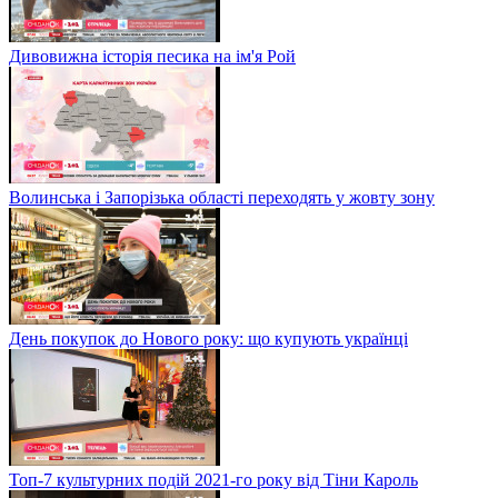
Дивовижна історія песика на ім'я Рой
Волинська і Запорізька області переходять у жовту зону
День покупок до Нового року: що купують українці
Топ-7 культурних подій 2021-го року від Тіни Кароль