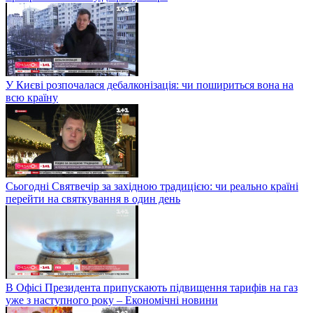
У Києві розпочалася дебалконізація: чи пошириться вона на
всю країну
Сьогодні Святвечір за західною традицією: чи реально країні
перейти на святкування в один день
В Офісі Президента припускають підвищення тарифів на газ
уже з наступного року – Економічні новини