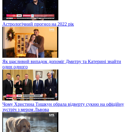
Астрологічний прогноз на 2022 рік
Як щасливий випадок допоміг Дмитру та Катерині знайти
один одного
Чому Христина Тишкун обрала відверту сукню на офіційну
зустріч з мером Львова