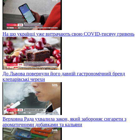
На що українці уже витрачають свою COVID-тисячу гривень
До Львова повернули його давній гастрономічний бренд
клепарівські черехи
Верховна Рада ухвалила закон, який забороняє сигарети з
ароматичними добавками та кальяни