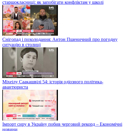
старшокласниці: як запобігати конфліктам у школі
Снігопад і похолодання: Антон Пшеничний про погодну
ситуацію в столиці
Міхеілу Саакашвілі 54: історія одіозного політика-
авантюриста
Імпорт сиру в Україну побив черговий рекорд – Економічні
новини