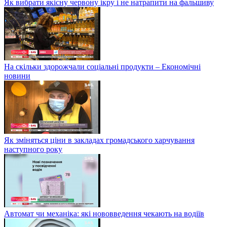
Як вибрати якісну червону ікру і не натрапити на фальшиву
На скільки здорожчали соціальні продукти – Економічні
новини
Як зміняться ціни в закладах громадського харчування
наступного року
Автомат чи механіка: які нововведення чекають на водіїв