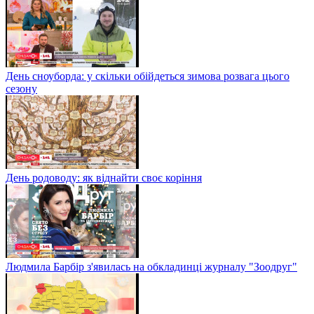
День сноуборда: у скільки обійдеться зимова розвага цього
сезону
День родоводу: як віднайти своє коріння
Людмила Барбір з'явилась на обкладинці журналу "Зоодруг"