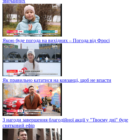
звичайних
Якою буде погода на вихідних – Погода від Фросі
Як правильно кататися на ковзанці, щоб не впасти
З нагоди завершення благодійної акції у "Твоєму дні" буде
святковий ефір