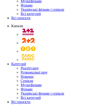
Мультфільми
Фільми
Українські фільми і серіали
Всі категорії
Всі проєкти
Канали
Категорії
Реаліті-шоу
Розважальні шоу
Новини
Серіали
Мультфільми
Фільми
Українські фільми і серіали
Всі категорії
Всі проєкти