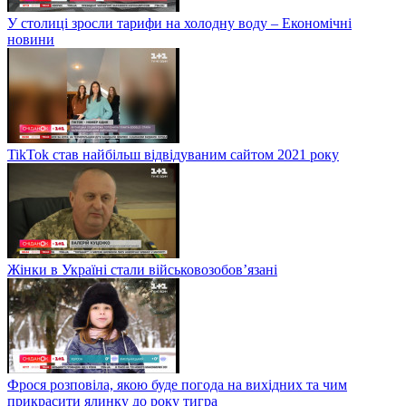
У столиці зросли тарифи на холодну воду – Економічні
новини
TikTok став найбільш відвідуваним сайтом 2021 року
Жінки в Україні стали військовозобов’язані
Фрося розповіла, якою буде погода на вихідних та чим
прикрасити ялинку до року тигра