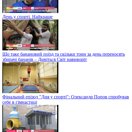
День у спорті. Найкраще
Що таке банановий поїзд та скільки тонн за день переносять
збирачі бананів – Дивіться Світ навиворіт
Фінальний епізод "Дня у спорті": Олександр Попов спробував
себе в гімнастиці