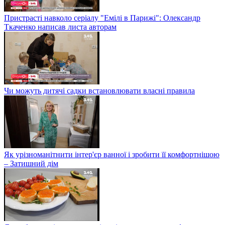
Пристрасті навколо серіалу "Емілі в Парижі": Олександр
Ткаченко написав листа авторам
Чи можуть дитячі садки встановлювати власні правила
Як урізноманітнити інтер'єр ванної і зробити її комфортнішою
– Затишний дім