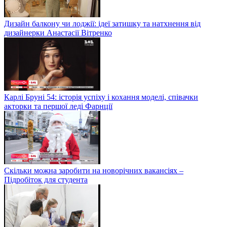
Дизайн балкону чи лоджії: ідеї затишку та натхнення від
дизайнерки Анастасії Вітренко
Карлі Бруні 54: історія успіху і кохання моделі, співачки
акторки та першої леді Фарнції
Скільки можна заробити на новорічних вакансіях –
Підробіток для студента