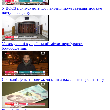
У ВООЗ припускають, що пандемія може завершитися вже
наступного року
У якому стані в український містах перебувають
бомбосховища
Сьогодні День сніговика: чи можна вже ліпити щось зі снігу