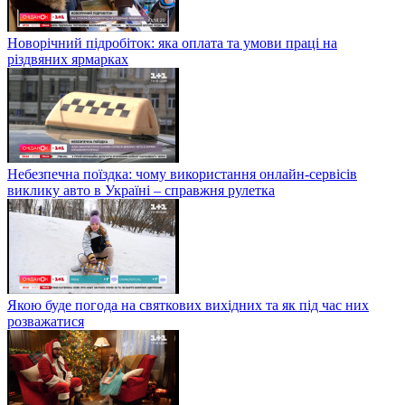
Новорічний підробіток: яка оплата та умови праці на
різдвяних ярмарках
Небезпечна поїздка: чому використання онлайн-сервісів
виклику авто в Україні – справжня рулетка
Якою буде погода на святкових вихідних та як під час них
розважатися