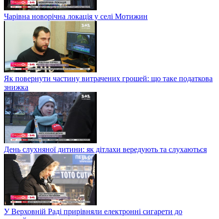
Чарівна новорічна локація у селі Мотижин
Як повернути частину витрачених грошей: що таке податкова
знижка
День слухняної дитини: як дітлахи вередують та слухаються
У Верховній Раді прирівняли електронні сигарети до