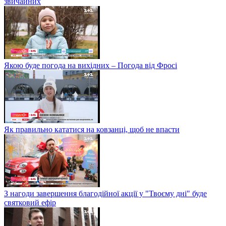
звичайних
Якою буде погода на вихідних – Погода від Фросі
Як правильно кататися на ковзанці, щоб не впасти
З нагоди завершення благодійної акції у "Твоєму дні" буде
святковий ефір