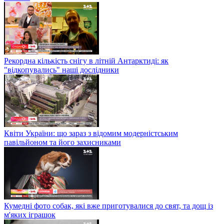
Рекордна кількість снігу в літній Антарктиді: як
"відкопувались" наші дослідники
Квіти України: що зараз з відомим модерністським
павільйоном та його захисниками
Кумедні фото собак, які вже приготувалися до свят, та дощ із
м'яких іграшок