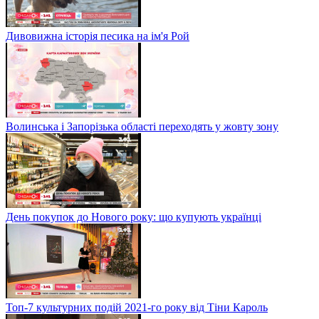
Дивовижна історія песика на ім'я Рой
Волинська і Запорізька області переходять у жовту зону
День покупок до Нового року: що купують українці
Топ-7 культурних подій 2021-го року від Тіни Кароль