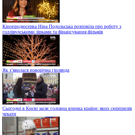
Кінопродюсерка Ніна Подольська розповіла про роботу з
голлівудськими зірками та фінансування фільмів
Як з’явилася новорічна гірлянда
Сьогодні в Києві засяє головна ялинка країни: яких сюрпризів
чекати