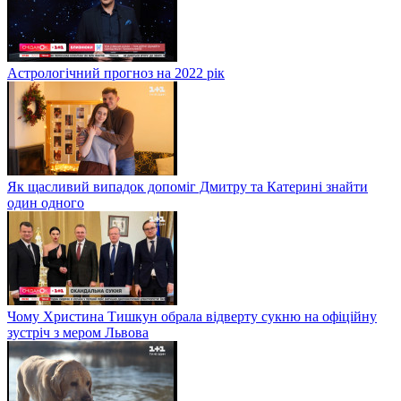
Астрологічний прогноз на 2022 рік
Як щасливий випадок допоміг Дмитру та Катерині знайти
один одного
Чому Христина Тишкун обрала відверту сукню на офіційну
зустріч з мером Львова