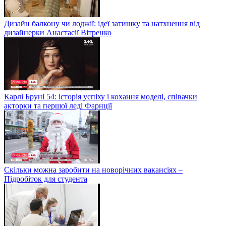
Дизайн балкону чи лоджії: ідеї затишку та натхнення від
дизайнерки Анастасії Вітренко
Карлі Бруні 54: історія успіху і кохання моделі, співачки
акторки та першої леді Фарнції
Скільки можна заробити на новорічних вакансіях –
Підробіток для студента