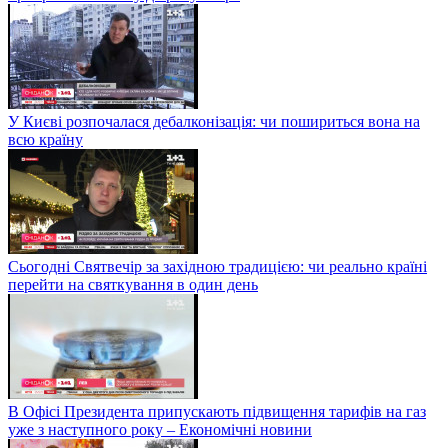
У Києві розпочалася дебалконізація: чи пошириться вона на
всю країну
Сьогодні Святвечір за західною традицією: чи реально країні
перейти на святкування в один день
В Офісі Президента припускають підвищення тарифів на газ
уже з наступного року – Економічні новини