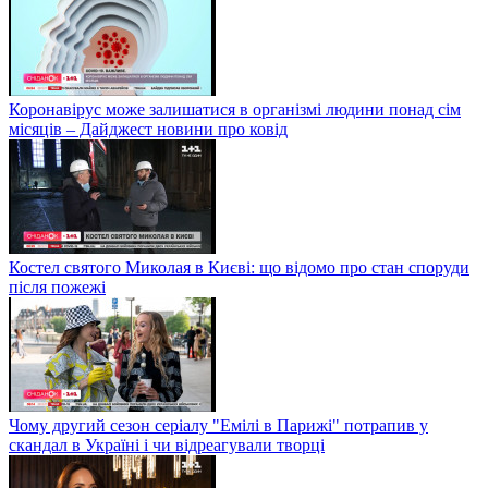
Коронавірус може залишатися в організмі людини понад сім
місяців – Дайджест новини про ковід
Костел святого Миколая в Києві: що відомо про стан споруди
після пожежі
Чому другий сезон серіалу "Емілі в Парижі" потрапив у
скандал в Україні і чи відреагували творці