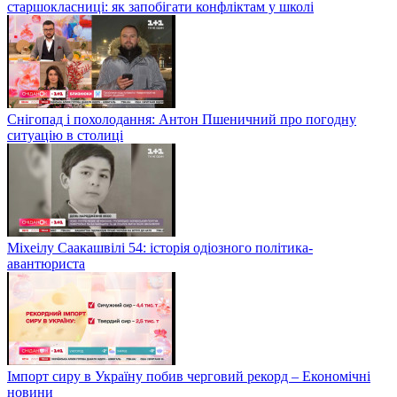
старшокласниці: як запобігати конфліктам у школі
Снігопад і похолодання: Антон Пшеничний про погодну
ситуацію в столиці
Міхеілу Саакашвілі 54: історія одіозного політика-
авантюриста
Імпорт сиру в Україну побив черговий рекорд – Економічні
новини