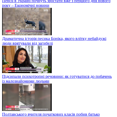
Пенсії в Україні почнуть зростати вже з першого дня нового
року – Економічні новини
Драматична історія песика Боніка, якого влітку небайдужі
люди врятували від загибелі
Підсипали психотропні речовини: як готуватися до побачень
із малознайомими людьми
Полтавського вчителя початкових класів побив батько