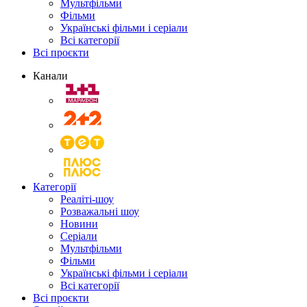
Мультфільми
Фільми
Українські фільми і серіали
Всі категорії
Всі проєкти
Канали
Категорії
Реаліті-шоу
Розважальні шоу
Новини
Серіали
Мультфільми
Фільми
Українські фільми і серіали
Всі категорії
Всі проєкти