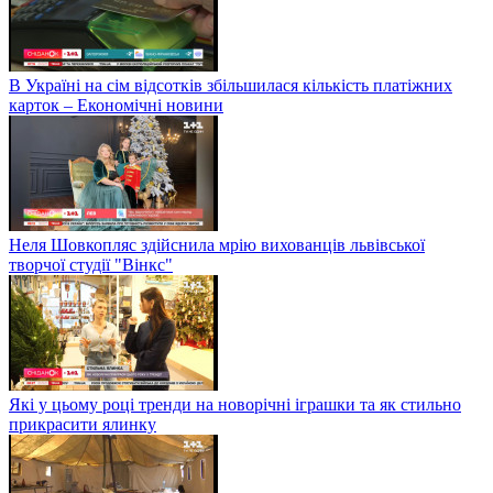
В Україні на сім відсотків збільшилася кількість платіжних
карток – Економічні новини
Неля Шовкопляс здійснила мрію вихованців львівської
творчої студії "Вінкс"
Які у цьому році тренди на новорічні іграшки та як стильно
прикрасити ялинку