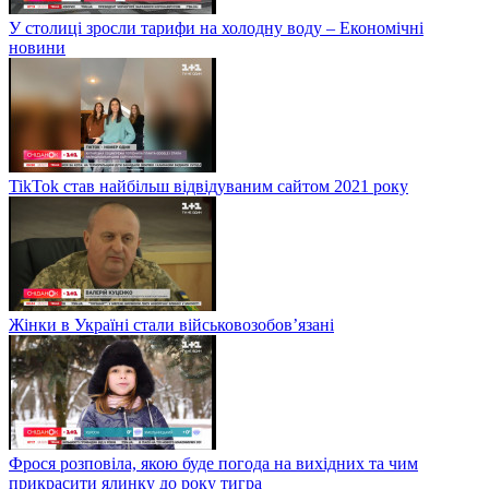
У столиці зросли тарифи на холодну воду – Економічні
новини
TikTok став найбільш відвідуваним сайтом 2021 року
Жінки в Україні стали військовозобов’язані
Фрося розповіла, якою буде погода на вихідних та чим
прикрасити ялинку до року тигра