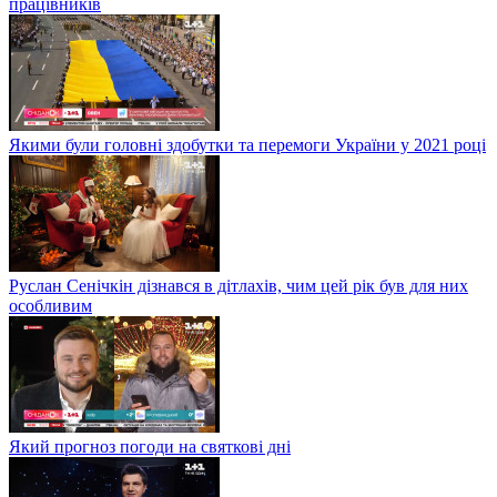
працівників
Якими були головні здобутки та перемоги України у 2021 році
Руслан Сенічкін дізнався в дітлахів, чим цей рік був для них
особливим
Який прогноз погоди на святкові дні