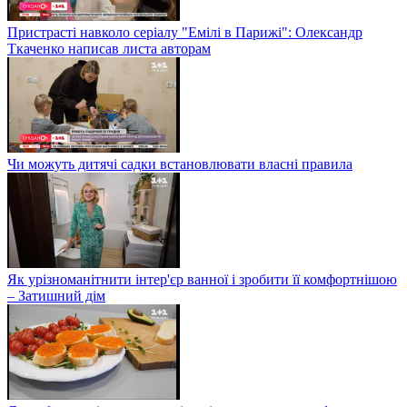
Пристрасті навколо серіалу "Емілі в Парижі": Олександр
Ткаченко написав листа авторам
Чи можуть дитячі садки встановлювати власні правила
Як урізноманітнити інтер'єр ванної і зробити її комфортнішою
– Затишний дім