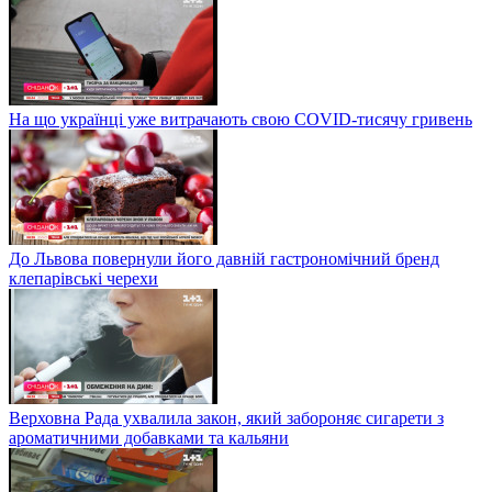
На що українці уже витрачають свою COVID-тисячу гривень
До Львова повернули його давній гастрономічний бренд
клепарівські черехи
Верховна Рада ухвалила закон, який забороняє сигарети з
ароматичними добавками та кальяни