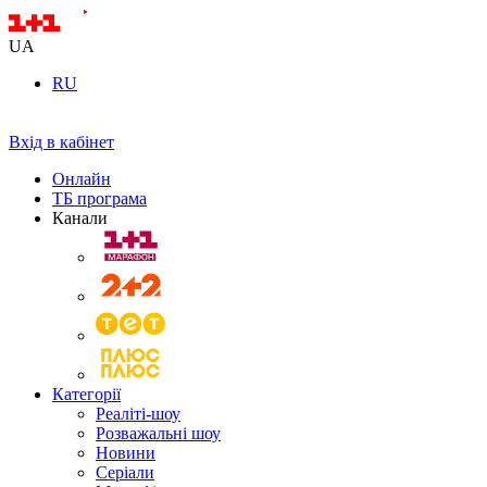
UA
RU
Вхід в кабінет
Онлайн
ТБ програма
Канали
Категорії
Реаліті-шоу
Розважальні шоу
Новини
Серіали