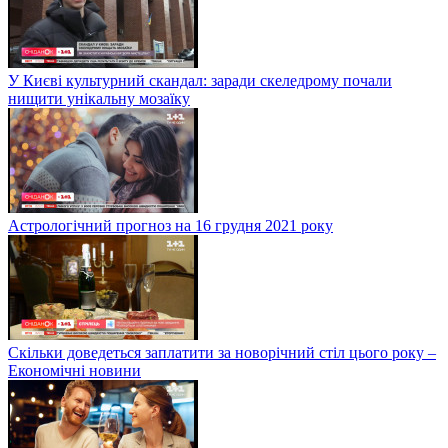
У Києві культурний скандал: заради скеледрому почали
нищити унікальну мозаїку
Астрологічний прогноз на 16 грудня 2021 року
Скільки доведеться заплатити за новорічний стіл цього року –
Економічні новини