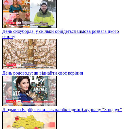
День сноуборда: у скільки обійдеться зимова розвага цього
сезону
День родоводу: як віднайти своє коріння
Людмила Барбір з'явилась на обкладинці журналу "Зоодруг"