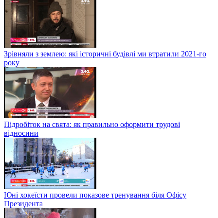
Зрівняли з землею: які історичні будівлі ми втратили 2021-го
року
Підробіток на свята: як правильно оформити трудові
відносини
Юні хокеїсти провели показове тренування біля Офісу
Президента