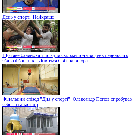
День у спорті. Найкраще
Що таке банановий поїзд та скільки тонн за день переносять
збирачі бананів – Дивіться Світ навиворіт
Фінальний епізод "Дня у спорті": Олександр Попов спробував
себе в гімнастиці