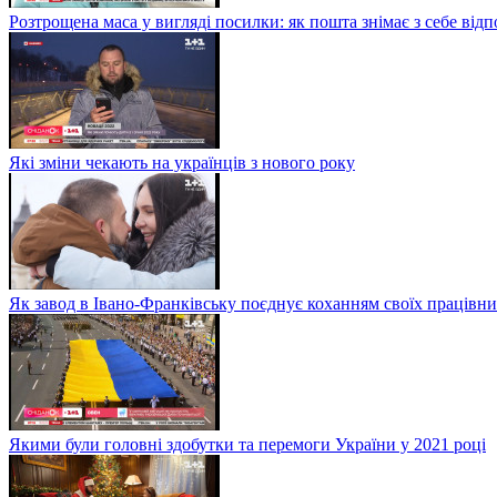
Розтрощена маса у вигляді посилки: як пошта знімає з себе від
Які зміни чекають на українців з нового року
Як завод в Івано-Франківську поєднує коханням своїх працівни
Якими були головні здобутки та перемоги України у 2021 році