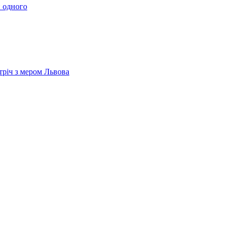
 одного
тріч з мером Львова