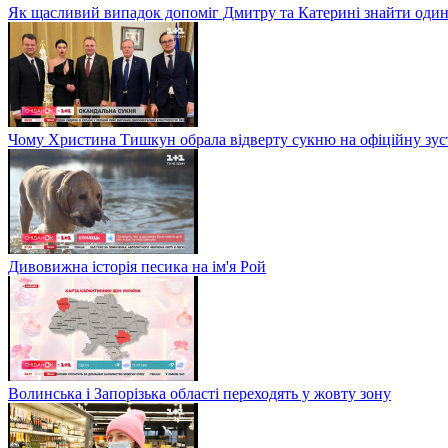
Як щасливий випадок допоміг Дмитру та Катерині знайти один
Чому Христина Тишкун обрала відверту сукню на офіційну зус
Дивовижна історія песика на ім'я Рой
Волинська і Запорізька області переходять у жовту зону