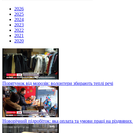
2026
2025
2024
2023
2022
2021
2020
Порятунок від морозів: волонтери збирають теплі речі
Новорічний підробіток: яка оплата та умови праці на різдвяних