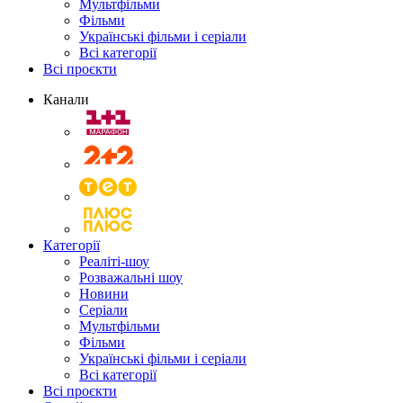
Мультфільми
Фільми
Українські фільми і серіали
Всі категорії
Всі проєкти
Канали
Категорії
Реаліті-шоу
Розважальні шоу
Новини
Серіали
Мультфільми
Фільми
Українські фільми і серіали
Всі категорії
Всі проєкти