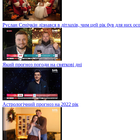
Руслан Сенічкін дізнався в дітлахів, чим цей рік був для них о
Який прогноз погоди на святкові дні
Астрологічний прогноз на 2022 рік