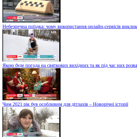
Небезпечна поїздка: чому використання онлайн-сервісів виклик
Якою буде погода на святкових вихідних та як під час них розв
Чим 2021 рік був особливим для дітлахів – Новорічні історії