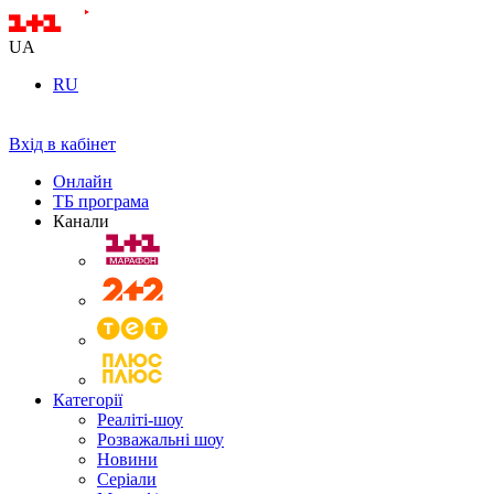
UA
RU
Вхід в кабінет
Онлайн
ТБ програма
Канали
Категорії
Реаліті-шоу
Розважальні шоу
Новини
Серіали