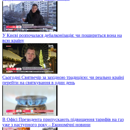
У Києві розпочалася дебалконізація: чи пошириться вона на
всю країну
Сьогодні Святвечір за західною традицією: чи реально країні
перейти на святкування в один день
В Офісі Президента припускають підвищення тарифів на газ
уже з наступного року – Економічні новини