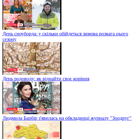
День сноуборда: у скільки обійдеться зимова розвага цього
сезону
День родоводу: як віднайти своє коріння
Людмила Барбір з'явилась на обкладинці журналу "Зоодруг"