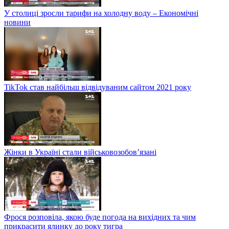
У столиці зросли тарифи на холодну воду – Економічні
новини
TikTok став найбільш відвідуваним сайтом 2021 року
Жінки в Україні стали військовозобов’язані
Фрося розповіла, якою буде погода на вихідних та чим
прикрасити ялинку до року тигра