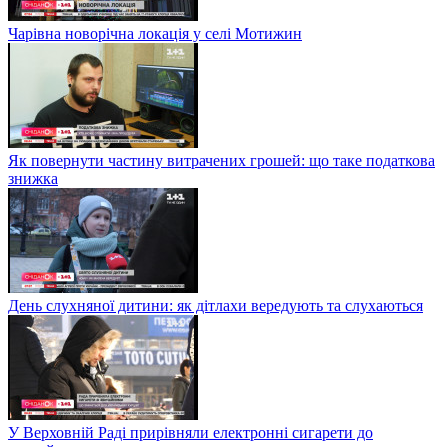
Чарівна новорічна локація у селі Мотижин
Як повернути частину витрачених грошей: що таке податкова
знижка
День слухняної дитини: як дітлахи вередують та слухаються
У Верховній Раді прирівняли електронні сигарети до