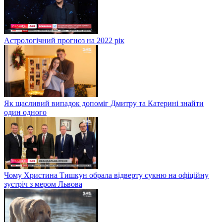
Астрологічний прогноз на 2022 рік
Як щасливий випадок допоміг Дмитру та Катерині знайти
один одного
Чому Христина Тишкун обрала відверту сукню на офіційну
зустріч з мером Львова