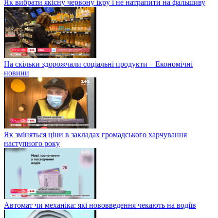
Як вибрати якісну червону ікру і не натрапити на фальшиву
На скільки здорожчали соціальні продукти – Економічні
новини
Як зміняться ціни в закладах громадського харчування
наступного року
Автомат чи механіка: які нововведення чекають на водіїв