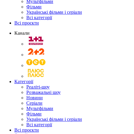
Мультфільми
Фільми
Українські фільми і серіали
Всі категорії
Всі проєкти
Канали
Категорії
Реаліті-шоу
Розважальні шоу
Новини
Серіали
Мультфільми
Фільми
Українські фільми і серіали
Всі категорії
Всі проєкти