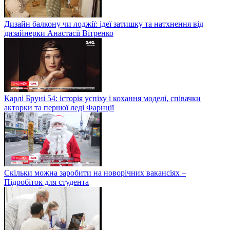
Дизайн балкону чи лоджії: ідеї затишку та натхнення від
дизайнерки Анастасії Вітренко
Карлі Бруні 54: історія успіху і кохання моделі, співачки
акторки та першої леді Фарнції
Скільки можна заробити на новорічних вакансіях –
Підробіток для студента