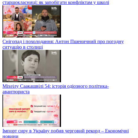
старшокласниці: як запобігати конфліктам у школі
Снігопад і похолодання: Антон Пшеничний про погодну
ситуацію в столиці
Міхеілу Саакашвілі 54: історія одіозного політика-
авантюриста
Імпорт сиру в Україну побив черговий рекорд – Економічні
новини