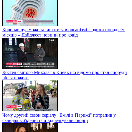
Коронавірус може залишатися в організмі людини понад сім
місяців – Дайджест новини про ковід
Костел святого Миколая в Києві: що відомо про стан споруди
після пожежі
Чому другий сезон серіалу "Емілі в Парижі" потрапив у
скандал в Україні і чи відреагували творці