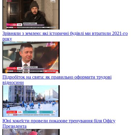
Зрівняли з землею: які історичні будівлі ми втратили 2021-го
року
Підробіток на свята: як правильно оформити трудові
відносини
Юні хокеїсти провели показове тренування біля Офісу
Президента