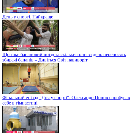
День у спорті. Найкраще
Що таке банановий поїзд та скільки тонн за день переносять
збирачі бананів – Дивіться Світ навиворіт
Фінальний епізод "Дня у спорті": Олександр Попов спробував
себе в гімнастиці