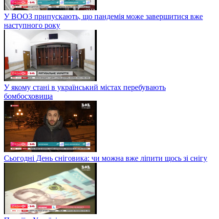
У ВООЗ припускають, що пандемія може завершитися вже
наступного року
У якому стані в український містах перебувають
бомбосховища
Сьогодні День сніговика: чи можна вже ліпити щось зі снігу