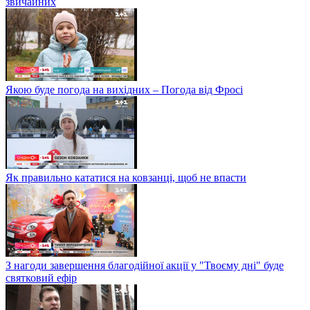
звичайних
Якою буде погода на вихідних – Погода від Фросі
Як правильно кататися на ковзанці, щоб не впасти
З нагоди завершення благодійної акції у "Твоєму дні" буде
святковий ефір