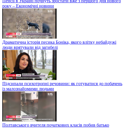
Пенсії в Україні почнуть зростати вже з першого дня нового
року – Економічні новини
Драматична історія песика Боніка, якого влітку небайдужі
люди врятували від загибелі
Підсипали психотропні речовини: як готуватися до побачень
із малознайомими людьми
Полтавського вчителя початкових класів побив батько