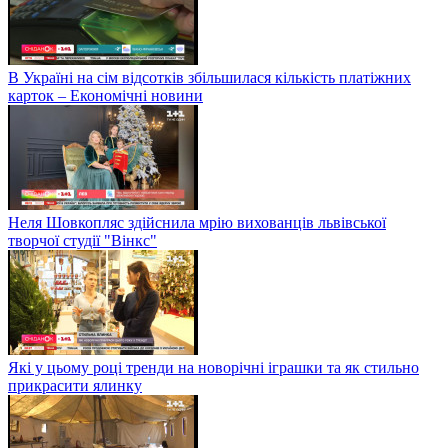
В Україні на сім відсотків збільшилася кількість платіжних
карток – Економічні новини
Неля Шовкопляс здійснила мрію вихованців львівської
творчої студії "Вінкс"
Які у цьому році тренди на новорічні іграшки та як стильно
прикрасити ялинку