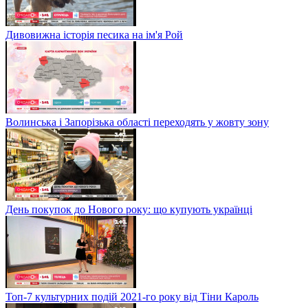
Дивовижна історія песика на ім'я Рой
Волинська і Запорізька області переходять у жовту зону
День покупок до Нового року: що купують українці
Топ-7 культурних подій 2021-го року від Тіни Кароль