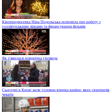
Кінопродюсерка Ніна Подольська розповіла про роботу з
голлівудськими зірками та фінансування фільмів
Як з’явилася новорічна гірлянда
Сьогодні в Києві засяє головна ялинка країни: яких сюрпризів
чекати