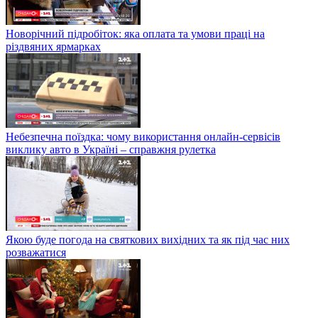
Новорічний підробіток: яка оплата та умови праці на
різдвяних ярмарках
Небезпечна поїздка: чому використання онлайн-сервісів
виклику авто в Україні – справжня рулетка
Якою буде погода на святкових вихідних та як під час них
розважатися