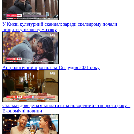
У Києві культурний скандал: заради скеледрому почали
нищити унікальну мозаїку
Астрологічний прогноз на 16 грудня 2021 року
Скільки доведеться заплатити за новорічний стіл цього року –
Економічні новини