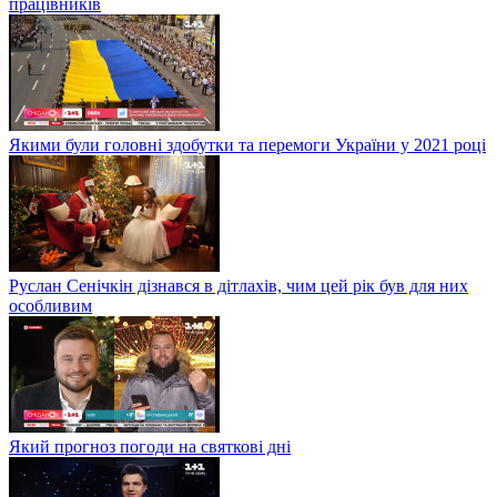
працівників
Якими були головні здобутки та перемоги України у 2021 році
Руслан Сенічкін дізнався в дітлахів, чим цей рік був для них
особливим
Який прогноз погоди на святкові дні