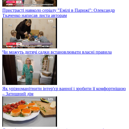
Пристрасті навколо серіалу "Емілі в Парижі": Олександр
Ткаченко написав листа авторам
Чи можуть дитячі садки встановлювати власні правила
Як урізноманітнити інтер'єр ванної і зробити її комфортнішою
– Затишний дім