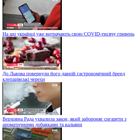
На що українці уже витрачають свою COVID-тисячу гривень
До Львова повернули його давній гастрономічний бренд
клепарівські черехи
Верховна Рада ухвалила закон, який забороняє сигарети з
ароматичними добавками та кальяни