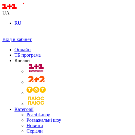
UA
RU
Вхід в кабінет
Онлайн
ТБ програма
Канали
Категорії
Реаліті-шоу
Розважальні шоу
Новини
Серіали