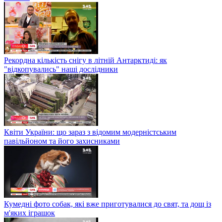
Рекордна кількість снігу в літній Антарктиді: як
"відкопувались" наші дослідники
Квіти України: що зараз з відомим модерністським
павільйоном та його захисниками
Кумедні фото собак, які вже приготувалися до свят, та дощ із
м'яких іграшок