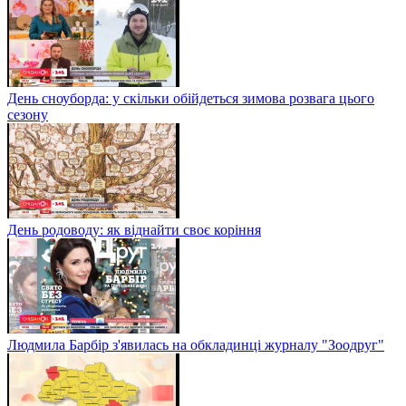
День сноуборда: у скільки обійдеться зимова розвага цього
сезону
День родоводу: як віднайти своє коріння
Людмила Барбір з'явилась на обкладинці журналу "Зоодруг"