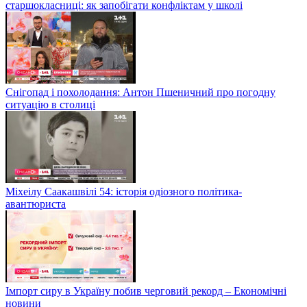
старшокласниці: як запобігати конфліктам у школі
Снігопад і похолодання: Антон Пшеничний про погодну
ситуацію в столиці
Міхеілу Саакашвілі 54: історія одіозного політика-
авантюриста
Імпорт сиру в Україну побив черговий рекорд – Економічні
новини