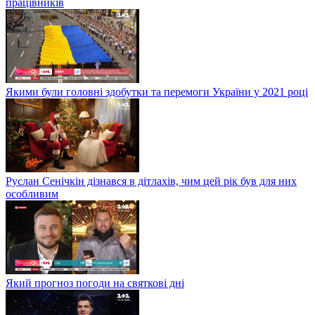
працівників
Якими були головні здобутки та перемоги України у 2021 році
Руслан Сенічкін дізнався в дітлахів, чим цей рік був для них
особливим
Який прогноз погоди на святкові дні