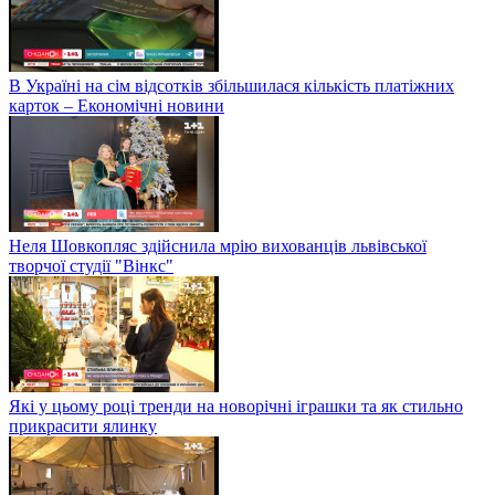
В Україні на сім відсотків збільшилася кількість платіжних
карток – Економічні новини
Неля Шовкопляс здійснила мрію вихованців львівської
творчої студії "Вінкс"
Які у цьому році тренди на новорічні іграшки та як стильно
прикрасити ялинку