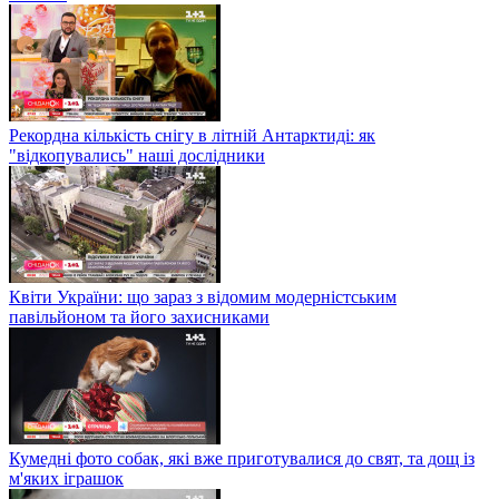
Рекордна кількість снігу в літній Антарктиді: як
"відкопувались" наші дослідники
Квіти України: що зараз з відомим модерністським
павільйоном та його захисниками
Кумедні фото собак, які вже приготувалися до свят, та дощ із
м'яких іграшок