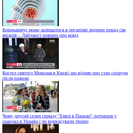
Коронавірус може залишатися в організмі людини понад сім
місяців – Дайджест новини про ковід
Костел святого Миколая в Києві: що відомо про стан споруди
після пожежі
Чому другий сезон серіалу "Емілі в Парижі" потрапив у
скандал в Україні і чи відреагували творці