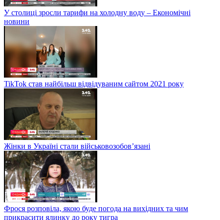
У столиці зросли тарифи на холодну воду – Економічні
новини
TikTok став найбільш відвідуваним сайтом 2021 року
Жінки в Україні стали військовозобов’язані
Фрося розповіла, якою буде погода на вихідних та чим
прикрасити ялинку до року тигра