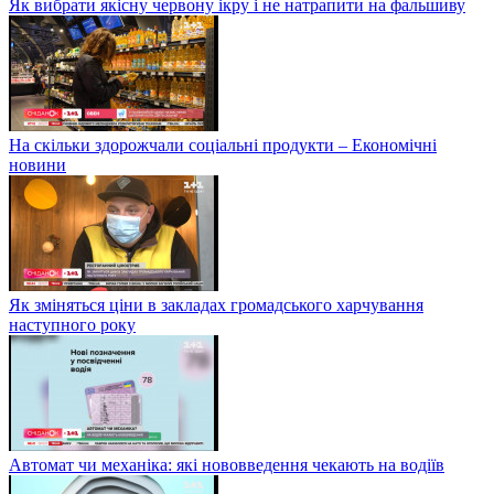
Як вибрати якісну червону ікру і не натрапити на фальшиву
На скільки здорожчали соціальні продукти – Економічні
новини
Як зміняться ціни в закладах громадського харчування
наступного року
Автомат чи механіка: які нововведення чекають на водіїв