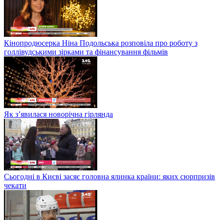
Кінопродюсерка Ніна Подольська розповіла про роботу з
голлівудськими зірками та фінансування фільмів
Як з’явилася новорічна гірлянда
Сьогодні в Києві засяє головна ялинка країни: яких сюрпризів
чекати