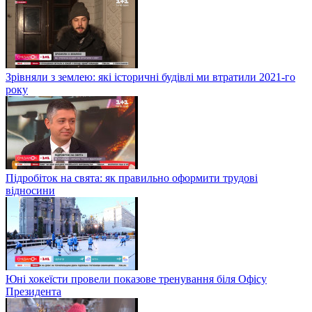
Зрівняли з землею: які історичні будівлі ми втратили 2021-го
року
Підробіток на свята: як правильно оформити трудові
відносини
Юні хокеїсти провели показове тренування біля Офісу
Президента