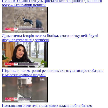
Пенсії в Україні почнуть зростати вже з першого дня нового
року – Економічні новини
Драматична історія песика Боніка, якого влітку небайдужі
люди врятували від загибелі
Підсипали психотропні речовини: як готуватися до побачень
із малознайомими людьми
Полтавського вчителя початкових класів побив батько