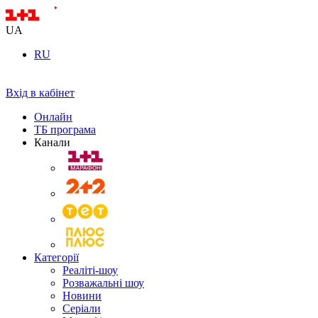
UA
RU
Вхід в кабінет
Онлайн
ТБ програма
Канали
Категорії
Реаліті-шоу
Розважальні шоу
Новини
Серіали