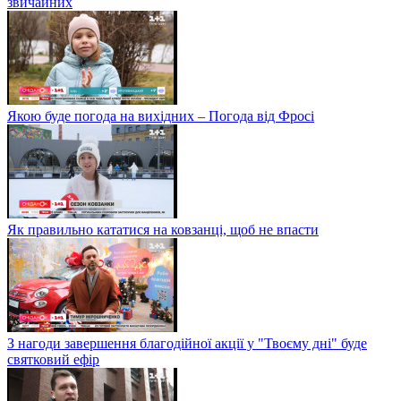
звичайних
Якою буде погода на вихідних – Погода від Фросі
Як правильно кататися на ковзанці, щоб не впасти
З нагоди завершення благодійної акції у "Твоєму дні" буде
святковий ефір