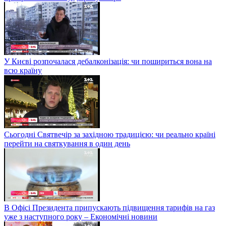
У Києві розпочалася дебалконізація: чи пошириться вона на
всю країну
Сьогодні Святвечір за західною традицією: чи реально країні
перейти на святкування в один день
В Офісі Президента припускають підвищення тарифів на газ
уже з наступного року – Економічні новини