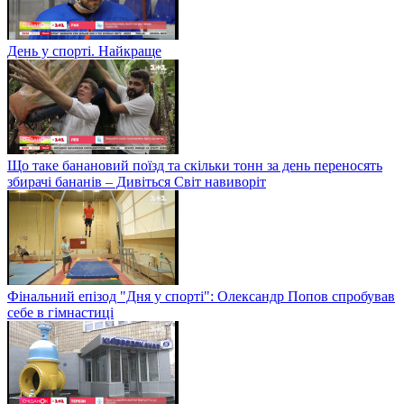
День у спорті. Найкраще
Що таке банановий поїзд та скільки тонн за день переносять
збирачі бананів – Дивіться Світ навиворіт
Фінальний епізод "Дня у спорті": Олександр Попов спробував
себе в гімнастиці