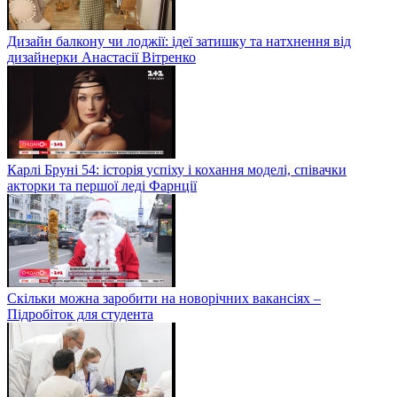
Дизайн балкону чи лоджії: ідеї затишку та натхнення від
дизайнерки Анастасії Вітренко
Карлі Бруні 54: історія успіху і кохання моделі, співачки
акторки та першої леді Фарнції
Скільки можна заробити на новорічних вакансіях –
Підробіток для студента