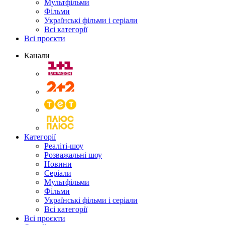
Мультфільми
Фільми
Українські фільми і серіали
Всі категорії
Всі проєкти
Канали
Категорії
Реаліті-шоу
Розважальні шоу
Новини
Серіали
Мультфільми
Фільми
Українські фільми і серіали
Всі категорії
Всі проєкти