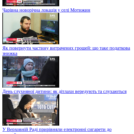
Чарівна новорічна локація у селі Мотижин
Як повернути частину витрачених грошей: що таке податкова
знижка
День слухняної дитини: як дітлахи вередують та слухаються
У Верховній Раді прирівняли електронні сигарети до