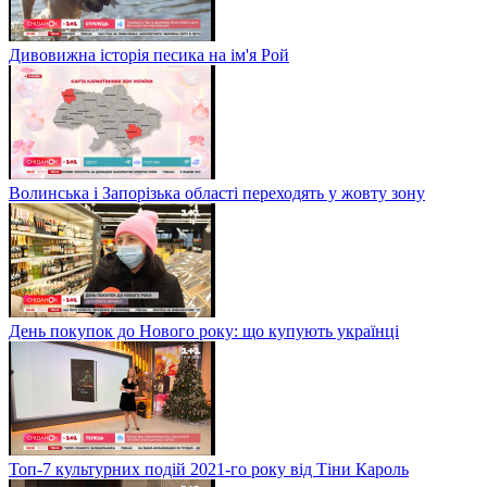
Дивовижна історія песика на ім'я Рой
Волинська і Запорізька області переходять у жовту зону
День покупок до Нового року: що купують українці
Топ-7 культурних подій 2021-го року від Тіни Кароль