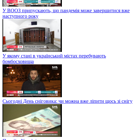
У ВООЗ припускають, що пандемія може завершитися вже
наступного року
У якому стані в український містах перебувають
бомбосховища
Сьогодні День сніговика: чи можна вже ліпити щось зі снігу