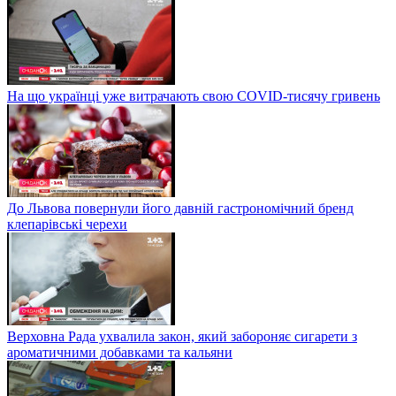
На що українці уже витрачають свою COVID-тисячу гривень
До Львова повернули його давній гастрономічний бренд
клепарівські черехи
Верховна Рада ухвалила закон, який забороняє сигарети з
ароматичними добавками та кальяни