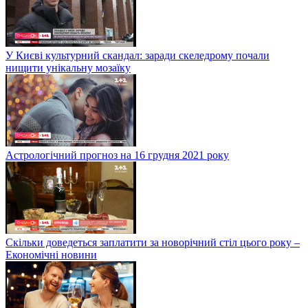
У Києві культурний скандал: заради скеледрому почали
нищити унікальну мозаїку
Астрологічний прогноз на 16 грудня 2021 року
Скільки доведеться заплатити за новорічний стіл цього року –
Економічні новини