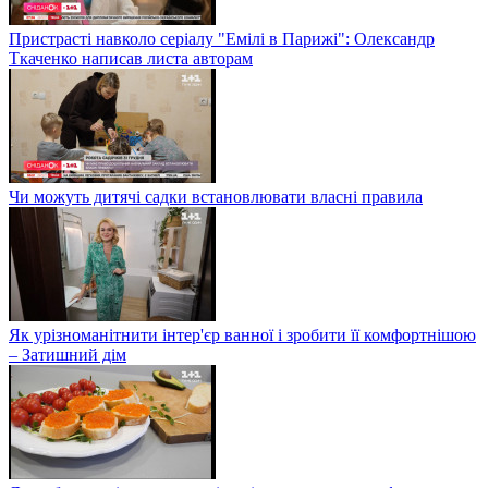
Пристрасті навколо серіалу "Емілі в Парижі": Олександр
Ткаченко написав листа авторам
Чи можуть дитячі садки встановлювати власні правила
Як урізноманітнити інтер'єр ванної і зробити її комфортнішою
– Затишний дім