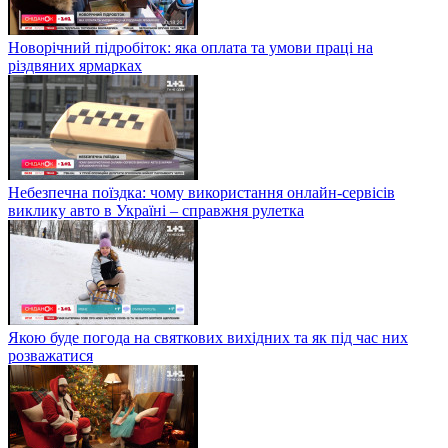
Новорічний підробіток: яка оплата та умови праці на
різдвяних ярмарках
Небезпечна поїздка: чому використання онлайн-сервісів
виклику авто в Україні – справжня рулетка
Якою буде погода на святкових вихідних та як під час них
розважатися