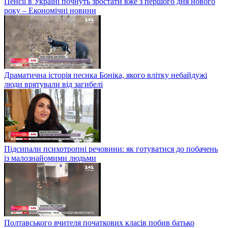
Пенсії в Україні почнуть зростати вже з першого дня нового
року – Економічні новини
Драматична історія песика Боніка, якого влітку небайдужі
люди врятували від загибелі
Підсипали психотропні речовини: як готуватися до побачень
із малознайомими людьми
Полтавського вчителя початкових класів побив батько