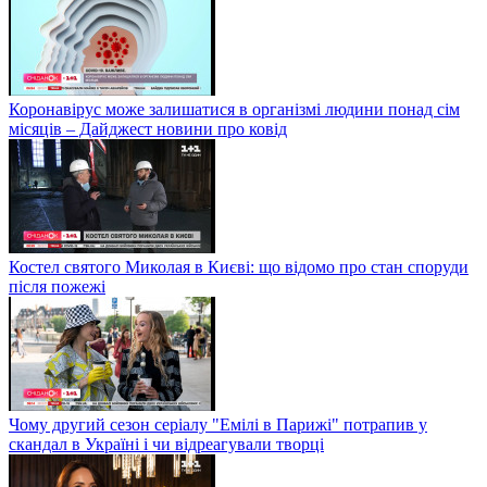
Коронавірус може залишатися в організмі людини понад сім
місяців – Дайджест новини про ковід
Костел святого Миколая в Києві: що відомо про стан споруди
після пожежі
Чому другий сезон серіалу "Емілі в Парижі" потрапив у
скандал в Україні і чи відреагували творці