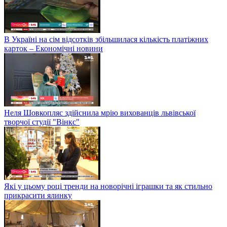
В Україні на сім відсотків збільшилася кількість платіжних
карток – Економічні новини
Неля Шовкопляс здійснила мрію вихованців львівської
творчої студії "Вінкс"
Які у цьому році тренди на новорічні іграшки та як стильно
прикрасити ялинку