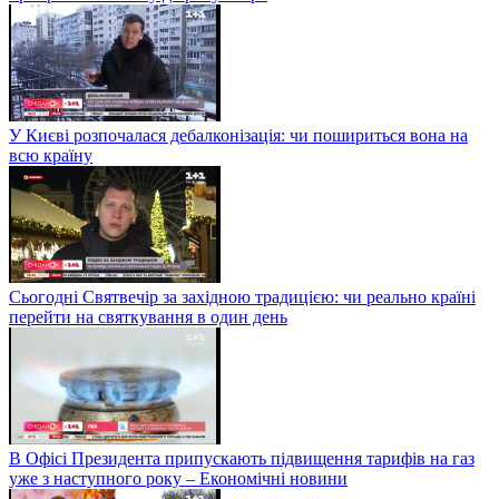
У Києві розпочалася дебалконізація: чи пошириться вона на
всю країну
Сьогодні Святвечір за західною традицією: чи реально країні
перейти на святкування в один день
В Офісі Президента припускають підвищення тарифів на газ
уже з наступного року – Економічні новини