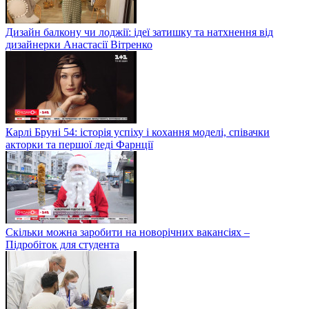
Дизайн балкону чи лоджії: ідеї затишку та натхнення від
дизайнерки Анастасії Вітренко
Карлі Бруні 54: історія успіху і кохання моделі, співачки
акторки та першої леді Фарнції
Скільки можна заробити на новорічних вакансіях –
Підробіток для студента