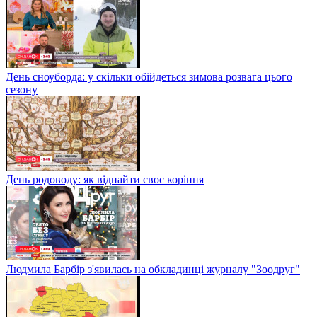
День сноуборда: у скільки обійдеться зимова розвага цього
сезону
День родоводу: як віднайти своє коріння
Людмила Барбір з'явилась на обкладинці журналу "Зоодруг"