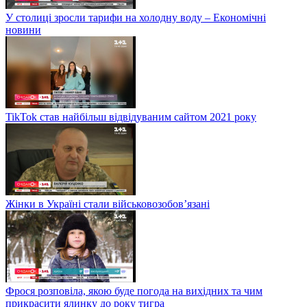
У столиці зросли тарифи на холодну воду – Економічні
новини
TikTok став найбільш відвідуваним сайтом 2021 року
Жінки в Україні стали військовозобов’язані
Фрося розповіла, якою буде погода на вихідних та чим
прикрасити ялинку до року тигра