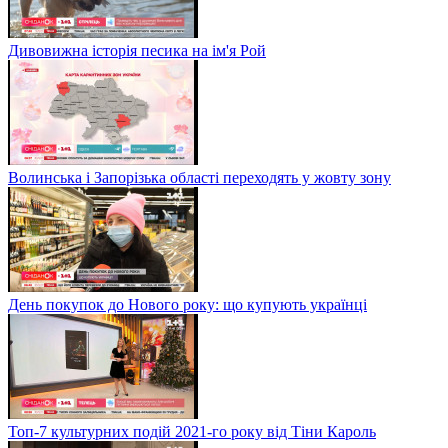
Дивовижна історія песика на ім'я Рой
Волинська і Запорізька області переходять у жовту зону
День покупок до Нового року: що купують українці
Топ-7 культурних подій 2021-го року від Тіни Кароль