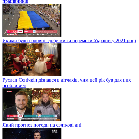
працівників
Якими були головні здобутки та перемоги України у 2021 році
Руслан Сенічкін дізнався в дітлахів, чим цей рік був для них
особливим
Який прогноз погоди на святкові дні