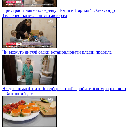
Пристрасті навколо серіалу "Емілі в Парижі": Олександр
Ткаченко написав листа авторам
Чи можуть дитячі садки встановлювати власні правила
Як урізноманітнити інтер'єр ванної і зробити її комфортнішою
– Затишний дім