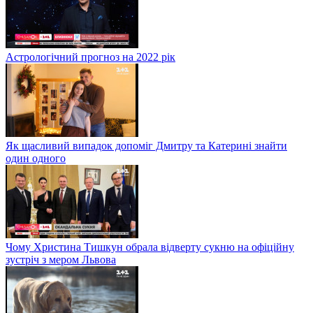
Астрологічний прогноз на 2022 рік
Як щасливий випадок допоміг Дмитру та Катерині знайти
один одного
Чому Христина Тишкун обрала відверту сукню на офіційну
зустріч з мером Львова