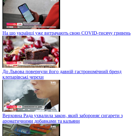
На що українці уже витрачають свою COVID-тисячу гривень
До Львова повернули його давній гастрономічний бренд
клепарівські черехи
Верховна Рада ухвалила закон, який забороняє сигарети з
ароматичними добавками та кальяни