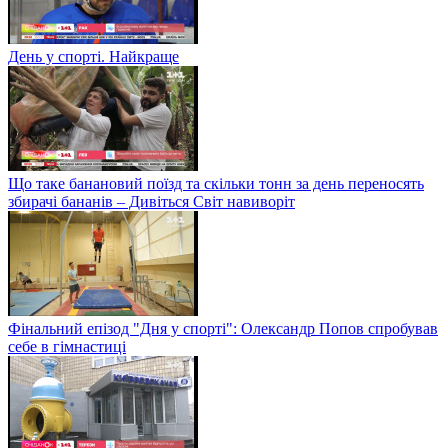
День у спорті. Найкраще
Що таке банановий поїзд та скільки тонн за день переносять
збирачі бананів – Дивіться Світ навиворіт
Фінальний епізод "Дня у спорті": Олександр Попов спробував
себе в гімнастиці