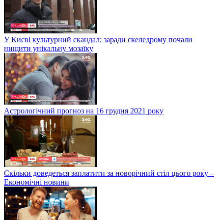
У Києві культурний скандал: заради скеледрому почали
нищити унікальну мозаїку
Астрологічний прогноз на 16 грудня 2021 року
Скільки доведеться заплатити за новорічний стіл цього року –
Економічні новини