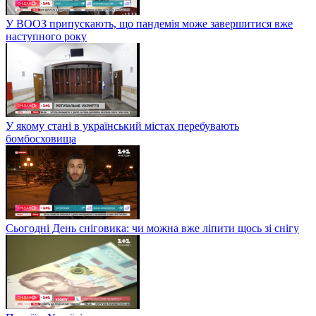
У ВООЗ припускають, що пандемія може завершитися вже
наступного року
У якому стані в український містах перебувають
бомбосховища
Сьогодні День сніговика: чи можна вже ліпити щось зі снігу