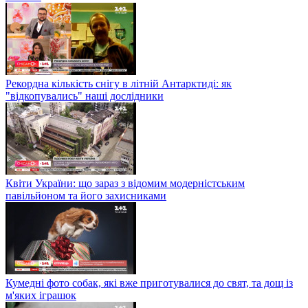
Рекордна кількість снігу в літній Антарктиді: як
"відкопувались" наші дослідники
Квіти України: що зараз з відомим модерністським
павільйоном та його захисниками
Кумедні фото собак, які вже приготувалися до свят, та дощ із
м'яких іграшок