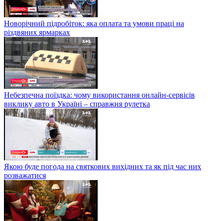
Новорічний підробіток: яка оплата та умови праці на
різдвяних ярмарках
Небезпечна поїздка: чому використання онлайн-сервісів
виклику авто в Україні – справжня рулетка
Якою буде погода на святкових вихідних та як під час них
розважатися