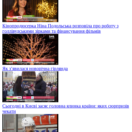
Кінопродюсерка Ніна Подольська розповіла про роботу з
голлівудськими зірками та фінансування фільмів
Як з’явилася новорічна гірлянда
Сьогодні в Києві засяє головна ялинка країни: яких сюрпризів
чекати