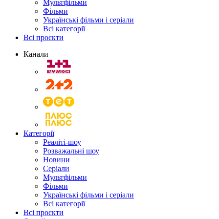
Мультфільми
Фільми
Українські фільми і серіали
Всі категорії
Всі проєкти
Канали
Категорії
Реаліті-шоу
Розважальні шоу
Новини
Серіали
Мультфільми
Фільми
Українські фільми і серіали
Всі категорії
Всі проєкти