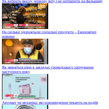
Як вибрати якісну червону ікру і не натрапити на фальшиву
На скільки здорожчали соціальні продукти – Економічні
новини
Як зміняться ціни в закладах громадського харчування
наступного року
Автомат чи механіка: які нововведення чекають на водіїв