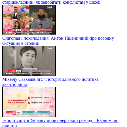
старшокласниці: як запобігати конфліктам у школі
Снігопад і похолодання: Антон Пшеничний про погодну
ситуацію в столиці
Міхеілу Саакашвілі 54: історія одіозного політика-
авантюриста
Імпорт сиру в Україну побив черговий рекорд – Економічні
новини