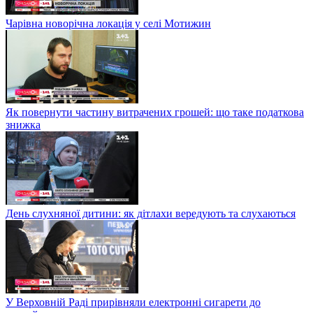
Чарівна новорічна локація у селі Мотижин
Як повернути частину витрачених грошей: що таке податкова
знижка
День слухняної дитини: як дітлахи вередують та слухаються
У Верховній Раді прирівняли електронні сигарети до