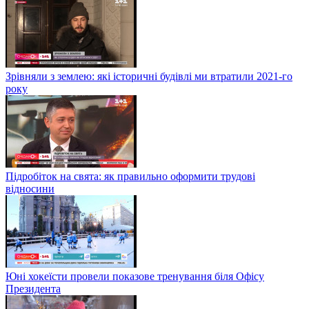
Зрівняли з землею: які історичні будівлі ми втратили 2021-го
року
Підробіток на свята: як правильно оформити трудові
відносини
Юні хокеїсти провели показове тренування біля Офісу
Президента