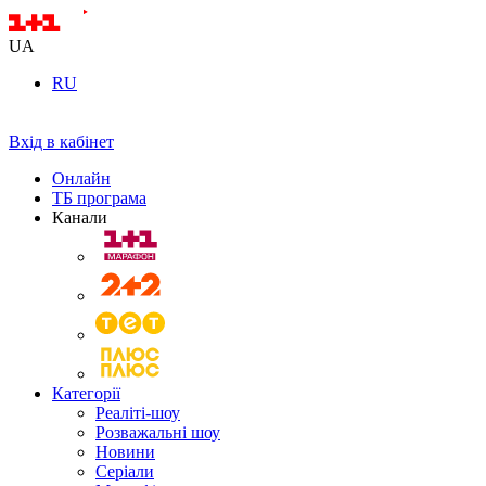
UA
RU
Вхід в кабінет
Онлайн
ТБ програма
Канали
Категорії
Реаліті-шоу
Розважальні шоу
Новини
Серіали