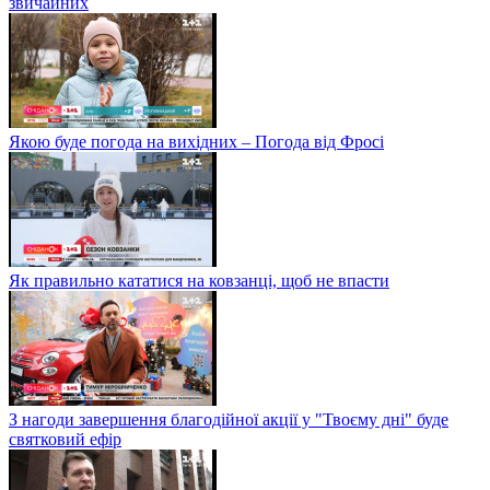
звичайних
Якою буде погода на вихідних – Погода від Фросі
Як правильно кататися на ковзанці, щоб не впасти
З нагоди завершення благодійної акції у "Твоєму дні" буде
святковий ефір