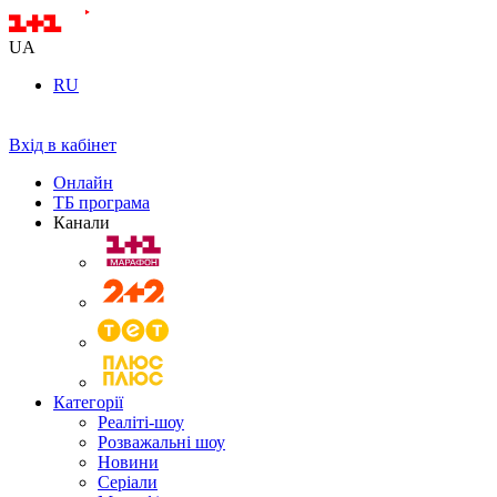
UA
RU
Вхід в кабінет
Онлайн
ТБ програма
Канали
Категорії
Реаліті-шоу
Розважальні шоу
Новини
Серіали