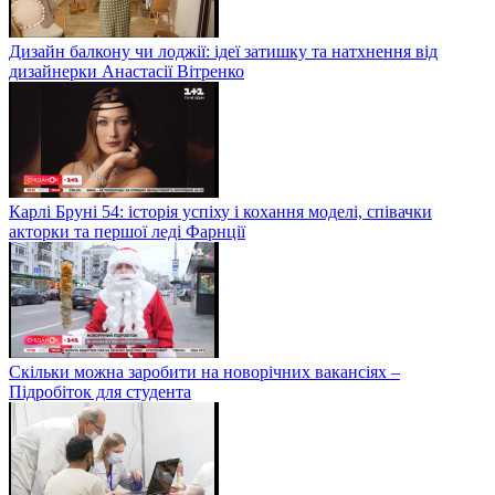
Дизайн балкону чи лоджії: ідеї затишку та натхнення від
дизайнерки Анастасії Вітренко
Карлі Бруні 54: історія успіху і кохання моделі, співачки
акторки та першої леді Фарнції
Скільки можна заробити на новорічних вакансіях –
Підробіток для студента