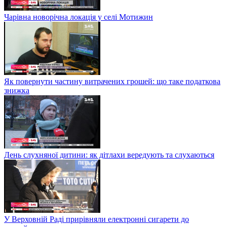
Чарівна новорічна локація у селі Мотижин
Як повернути частину витрачених грошей: що таке податкова
знижка
День слухняної дитини: як дітлахи вередують та слухаються
У Верховній Раді прирівняли електронні сигарети до