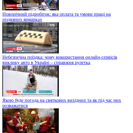
Новорічний підробіток: яка оплата та умови праці на
різдвяних ярмарках
Небезпечна поїздка: чому використання онлайн-сервісів
виклику авто в Україні – справжня рулетка
Якою буде погода на святкових вихідних та як під час них
розважатися