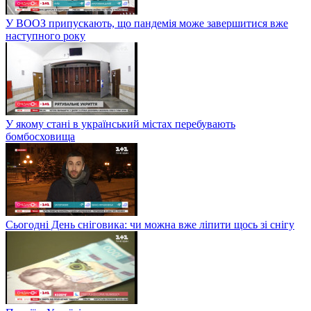
У ВООЗ припускають, що пандемія може завершитися вже
наступного року
У якому стані в український містах перебувають
бомбосховища
Сьогодні День сніговика: чи можна вже ліпити щось зі снігу