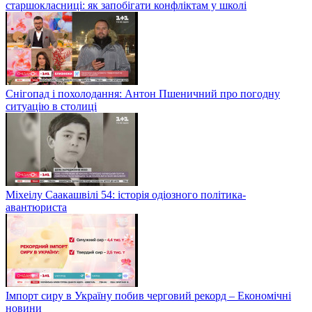
старшокласниці: як запобігати конфліктам у школі
Снігопад і похолодання: Антон Пшеничний про погодну
ситуацію в столиці
Міхеілу Саакашвілі 54: історія одіозного політика-
авантюриста
Імпорт сиру в Україну побив черговий рекорд – Економічні
новини