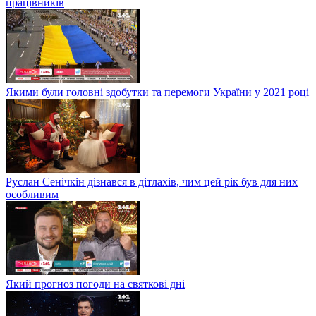
працівників
Якими були головні здобутки та перемоги України у 2021 році
Руслан Сенічкін дізнався в дітлахів, чим цей рік був для них
особливим
Який прогноз погоди на святкові дні