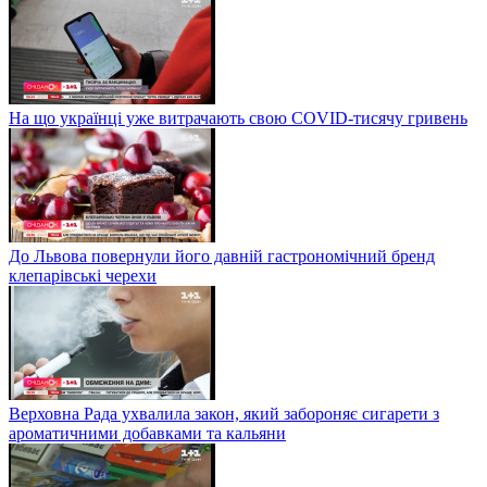
На що українці уже витрачають свою COVID-тисячу гривень
До Львова повернули його давній гастрономічний бренд
клепарівські черехи
Верховна Рада ухвалила закон, який забороняє сигарети з
ароматичними добавками та кальяни