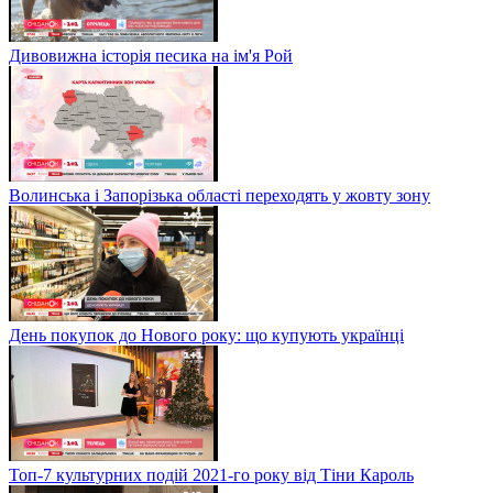
Дивовижна історія песика на ім'я Рой
Волинська і Запорізька області переходять у жовту зону
День покупок до Нового року: що купують українці
Топ-7 культурних подій 2021-го року від Тіни Кароль