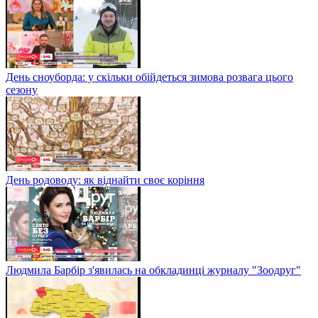
День сноуборда: у скільки обійдеться зимова розвага цього
сезону
День родоводу: як віднайти своє коріння
Людмила Барбір з'явилась на обкладинці журналу "Зоодруг"