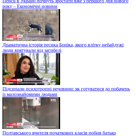
Пенсії в Україні почнуть зростати вже з першого дня нового
року – Економічні новини
Драматична історія песика Боніка, якого влітку небайдужі
люди врятували від загибелі
Підсипали психотропні речовини: як готуватися до побачень
із малознайомими людьми
Полтавського вчителя початкових класів побив батько