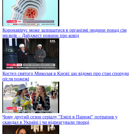
Коронавірус може залишатися в організмі людини понад сім
місяців – Дайджест новини про ковід
Костел святого Миколая в Києві: що відомо про стан споруди
після пожежі
Чому другий сезон серіалу "Емілі в Парижі" потрапив у
скандал в Україні і чи відреагували творці