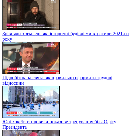
Зрівняли з землею: які історичні будівлі ми втратили 2021-го
року
Підробіток на свята: як правильно оформити трудові
відносини
Юні хокеїсти провели показове тренування біля Офісу
Президента