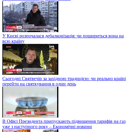
У Києві розпочалася дебалконізація: чи пошириться вона на
всю країну
Сьогодні Святвечір за західною традицією: чи реально країні
перейти на святкування в один день
В Офісі Президента припускають підвищення тарифів на газ
уже з наступного року – Економічні новини