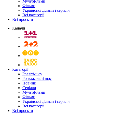
Мультфільми
Фільми
Українські фільми і серіали
Всі категорії
Всі проєкти
Канали
Категорії
Реаліті-шоу
Розважальні шоу
Новини
Серіали
Мультфільми
Фільми
Українські фільми і серіали
Всі категорії
Всі проєкти