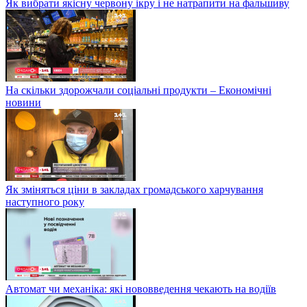
Як вибрати якісну червону ікру і не натрапити на фальшиву
На скільки здорожчали соціальні продукти – Економічні
новини
Як зміняться ціни в закладах громадського харчування
наступного року
Автомат чи механіка: які нововведення чекають на водіїв