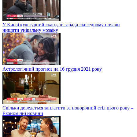
У Києві культурний скандал: заради скеледрому почали
нищити унікальну мозаїку
Астрологічний прогноз на 16 грудня 2021 року
Скільки доведеться заплатити за новорічний стіл цього року –
Економічні новини