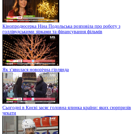
Кінопродюсерка Ніна Подольська розповіла про роботу з
голлівудськими зірками та фінансування фільмів
Як з’явилася новорічна гірлянда
Сьогодні в Києві засяє головна ялинка країни: яких сюрпризів
чекати