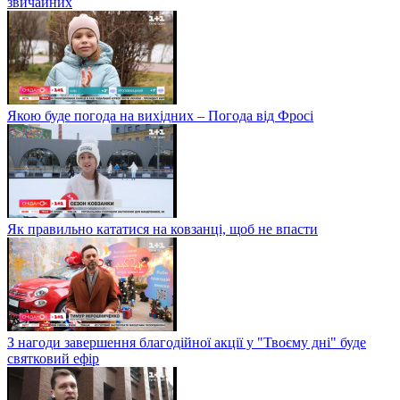
звичайних
Якою буде погода на вихідних – Погода від Фросі
Як правильно кататися на ковзанці, щоб не впасти
З нагоди завершення благодійної акції у "Твоєму дні" буде
святковий ефір