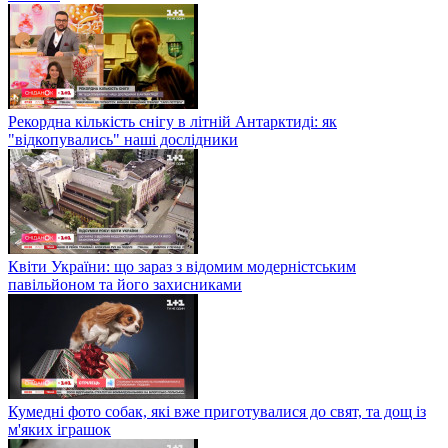
Рекордна кількість снігу в літній Антарктиді: як
"відкопувались" наші дослідники
Квіти України: що зараз з відомим модерністським
павільйоном та його захисниками
Кумедні фото собак, які вже приготувалися до свят, та дощ із
м'яких іграшок