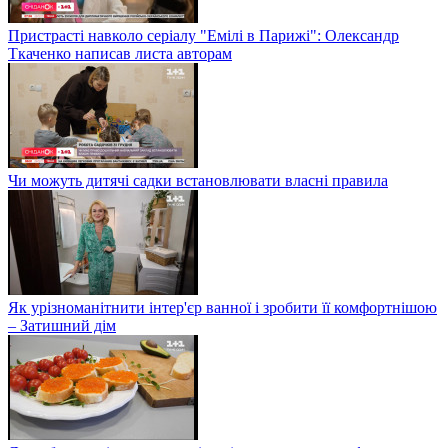
Пристрасті навколо серіалу "Емілі в Парижі": Олександр
Ткаченко написав листа авторам
Чи можуть дитячі садки встановлювати власні правила
Як урізноманітнити інтер'єр ванної і зробити її комфортнішою
– Затишний дім