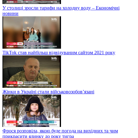
У столиці зросли тарифи на холодну воду – Економічні
новини
TikTok став найбільш відвідуваним сайтом 2021 року
Жінки в Україні стали військовозобов’язані
Фрося розповіла, якою буде погода на вихідних та чим
прикрасити ялинку до року тигра