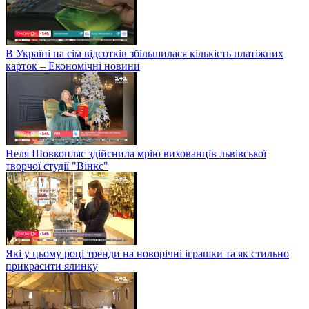
В Україні на сім відсотків збільшилася кількість платіжних
карток – Економічні новини
Неля Шовкопляс здійснила мрію вихованців львівської
творчої студії "Вінкс"
Які у цьому році тренди на новорічні іграшки та як стильно
прикрасити ялинку