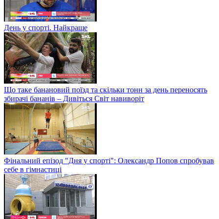
День у спорті. Найкраще
Що таке банановий поїзд та скільки тонн за день переносять
збирачі бананів – Дивіться Світ навиворіт
Фінальний епізод "Дня у спорті": Олександр Попов спробував
себе в гімнастиці