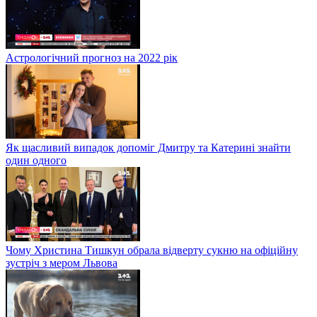
Астрологічний прогноз на 2022 рік
Як щасливий випадок допоміг Дмитру та Катерині знайти
один одного
Чому Христина Тишкун обрала відверту сукню на офіційну
зустріч з мером Львова