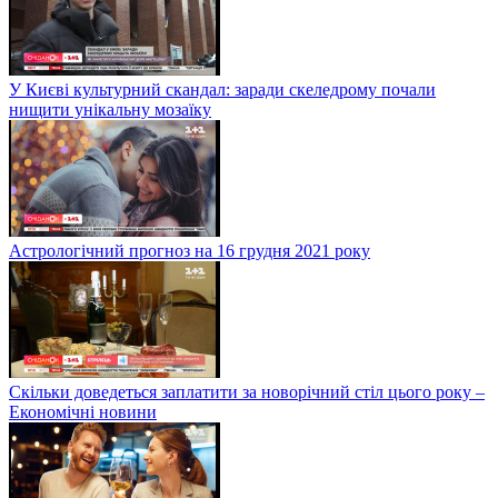
У Києві культурний скандал: заради скеледрому почали
нищити унікальну мозаїку
Астрологічний прогноз на 16 грудня 2021 року
Скільки доведеться заплатити за новорічний стіл цього року –
Економічні новини