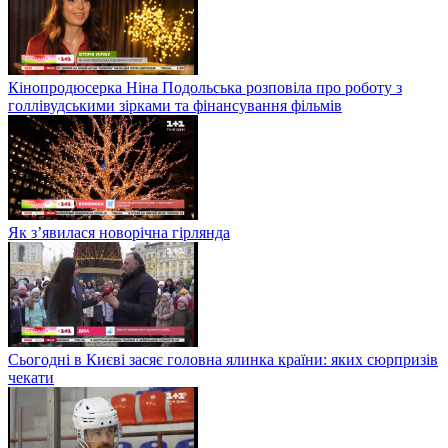
Кінопродюсерка Ніна Подольська розповіла про роботу з
голлівудськими зірками та фінансування фільмів
Як з’явилася новорічна гірлянда
Сьогодні в Києві засяє головна ялинка країни: яких сюрпризів
чекати