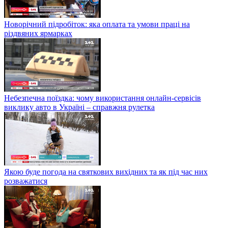
Новорічний підробіток: яка оплата та умови праці на
різдвяних ярмарках
Небезпечна поїздка: чому використання онлайн-сервісів
виклику авто в Україні – справжня рулетка
Якою буде погода на святкових вихідних та як під час них
розважатися