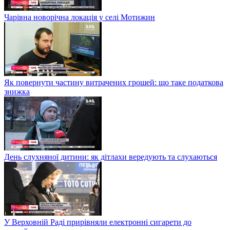
Чарівна новорічна локація у селі Мотижин
Як повернути частину витрачених грошей: що таке податкова
знижка
День слухняної дитини: як дітлахи вередують та слухаються
У Верховній Раді прирівняли електронні сигарети до