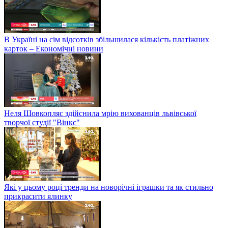
В Україні на сім відсотків збільшилася кількість платіжних
карток – Економічні новини
Неля Шовкопляс здійснила мрію вихованців львівської
творчої студії "Вінкс"
Які у цьому році тренди на новорічні іграшки та як стильно
прикрасити ялинку