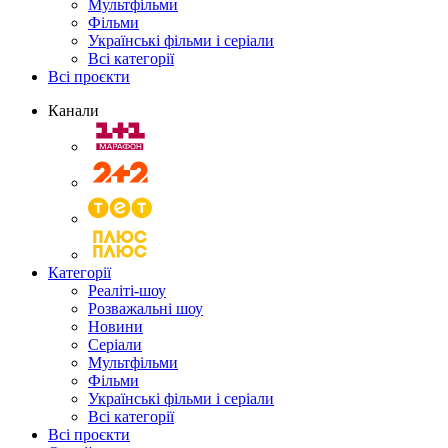
Мультфільми
Фільми
Українські фільми і серіали
Всі категорії
Всі проєкти
Канали
Категорії
Реаліті-шоу
Розважальні шоу
Новини
Серіали
Мультфільми
Фільми
Українські фільми і серіали
Всі категорії
Всі проєкти