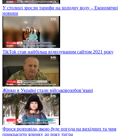
У столиці зросли тарифи на холодну воду – Економічні
новини
TikTok став найбільш відвідуваним сайтом 2021 року
Жінки в Україні стали військовозобов’язані
Фрося розповіла, якою буде погода на вихідних та чим
прикрасити ялинку до року тигра