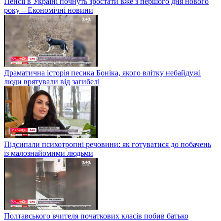
Пенсії в Україні почнуть зростати вже з першого дня нового
року – Економічні новини
Драматична історія песика Боніка, якого влітку небайдужі
люди врятували від загибелі
Підсипали психотропні речовини: як готуватися до побачень
із малознайомими людьми
Полтавського вчителя початкових класів побив батько