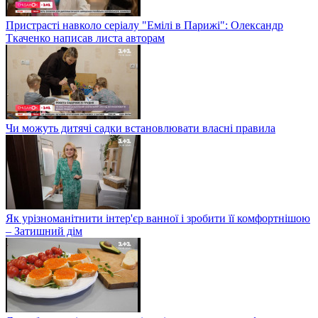
Пристрасті навколо серіалу "Емілі в Парижі": Олександр
Ткаченко написав листа авторам
Чи можуть дитячі садки встановлювати власні правила
Як урізноманітнити інтер'єр ванної і зробити її комфортнішою
– Затишний дім