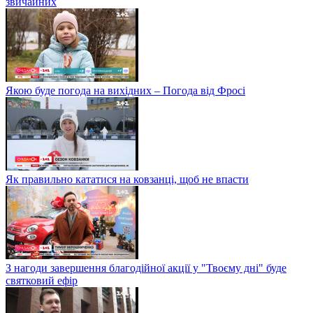
звичайних
Якою буде погода на вихідних – Погода від Фросі
Як правильно кататися на ковзанці, щоб не впасти
З нагоди завершення благодійної акції у "Твоєму дні" буде
святковий ефір