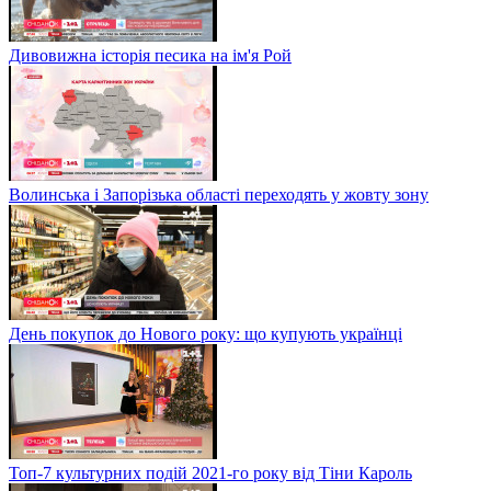
Дивовижна історія песика на ім'я Рой
Волинська і Запорізька області переходять у жовту зону
День покупок до Нового року: що купують українці
Топ-7 культурних подій 2021-го року від Тіни Кароль