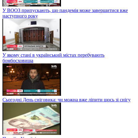
У ВООЗ припускають, що пандемія може завершитися вже
наступного року
У якому стані в український містах перебувають
бомбосховища
Сьогодні День сніговика: чи можна вже ліпити щось зі снігу