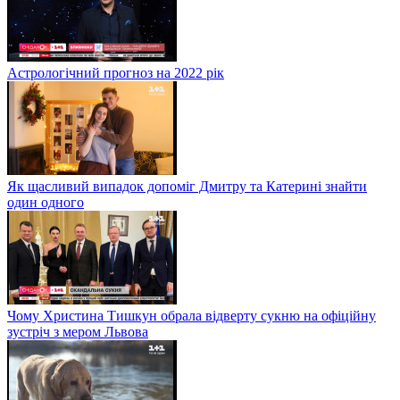
Астрологічний прогноз на 2022 рік
Як щасливий випадок допоміг Дмитру та Катерині знайти
один одного
Чому Христина Тишкун обрала відверту сукню на офіційну
зустріч з мером Львова