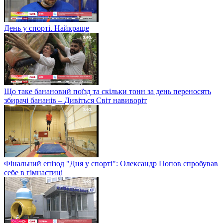
День у спорті. Найкраще
Що таке банановий поїзд та скільки тонн за день переносять
збирачі бананів – Дивіться Світ навиворіт
Фінальний епізод "Дня у спорті": Олександр Попов спробував
себе в гімнастиці