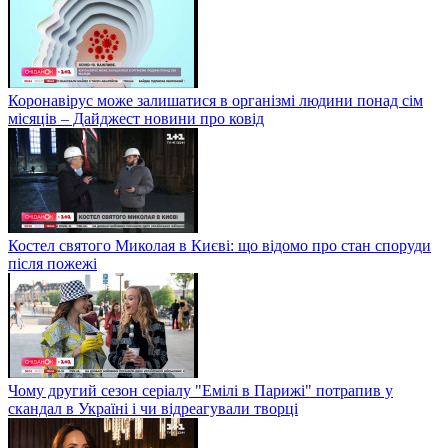
Коронавірус може залишатися в організмі людини понад сім
місяців – Дайджест новини про ковід
Костел святого Миколая в Києві: що відомо про стан споруди
після пожежі
Чому другий сезон серіалу "Емілі в Парижі" потрапив у
скандал в Україні і чи відреагували творці