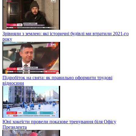
Зрівняли з землею: які історичні будівлі ми втратили 2021-го
року
Підробіток на свята: як правильно оформити трудові
відносини
Юні хокеїсти провели показове тренування біля Офісу
Президента