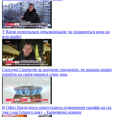
У Києві розпочалася дебалконізація: чи пошириться вона на
всю країну
Сьогодні Святвечір за західною традицією: чи реально країні
перейти на святкування в один день
В Офісі Президента припускають підвищення тарифів на газ
уже з наступного року – Економічні новини