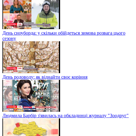
День сноуборда: у скільки обійдеться зимова розвага цього
сезону
День родоводу: як віднайти своє коріння
Людмила Барбір з'явилась на обкладинці журналу "Зоодруг"