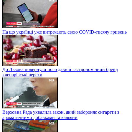
На що українці уже витрачають свою COVID-тисячу гривень
До Львова повернули його давній гастрономічний бренд
клепарівські черехи
Верховна Рада ухвалила закон, який забороняє сигарети з
ароматичними добавками та кальяни