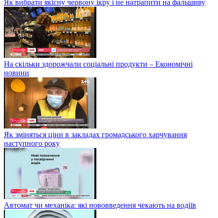
Як вибрати якісну червону ікру і не натрапити на фальшиву
На скільки здорожчали соціальні продукти – Економічні
новини
Як зміняться ціни в закладах громадського харчування
наступного року
Автомат чи механіка: які нововведення чекають на водіїв