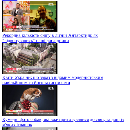
Рекордна кількість снігу в літній Антарктиді: як
"відкопувались" наші дослідники
Квіти України: що зараз з відомим модерністським
павільйоном та його захисниками
Кумедні фото собак, які вже приготувалися до свят, та дощ із
м'яких іграшок