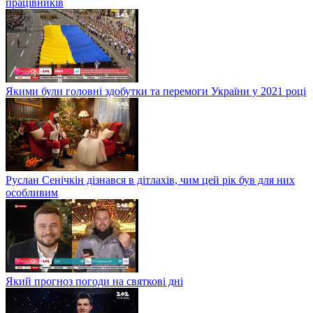
працівників
Якими були головні здобутки та перемоги України у 2021 році
Руслан Сенічкін дізнався в дітлахів, чим цей рік був для них
особливим
Який прогноз погоди на святкові дні