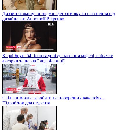
Дизайн балкону чи лоджії: ідеї затишку та натхнення від
дизайнерки Анастасії Вітренко
Карлі Бруні 54: історія успіху і кохання моделі, співачки
акторки та першої леді Фарнції
Скільки можна заробити на новорічних вакансіях –
Підробіток для студента