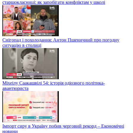
старшокласниці: як запобігати конфліктам у школі
Снігопад і похолодання: Антон Пшеничний про погодну
ситуацію в столиці
Міхеілу Саакашвілі 54: історія одіозного політика-
авантюриста
Імпорт сиру в Україну побив черговий рекорд – Економічні
новини