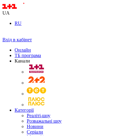
UA
RU
Вхід в кабінет
Онлайн
ТБ програма
Канали
Категорії
Реаліті-шоу
Розважальні шоу
Новини
Серіали