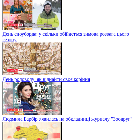
День сноуборда: у скільки обійдеться зимова розвага цього
сезону
День родоводу: як віднайти своє коріння
Людмила Барбір з'явилась на обкладинці журналу "Зоодруг"