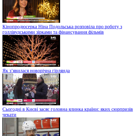
Кінопродюсерка Ніна Подольська розповіла про роботу з
голлівудськими зірками та фінансування фільмів
Як з’явилася новорічна гірлянда
Сьогодні в Києві засяє головна ялинка країни: яких сюрпризів
чекати