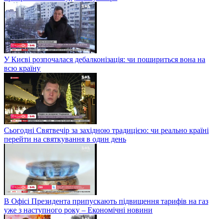
У Києві розпочалася дебалконізація: чи пошириться вона на
всю країну
Сьогодні Святвечір за західною традицією: чи реально країні
перейти на святкування в один день
В Офісі Президента припускають підвищення тарифів на газ
уже з наступного року – Економічні новини