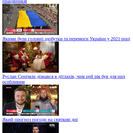
працівників
Якими були головні здобутки та перемоги України у 2021 році
Руслан Сенічкін дізнався в дітлахів, чим цей рік був для них
особливим
Який прогноз погоди на святкові дні