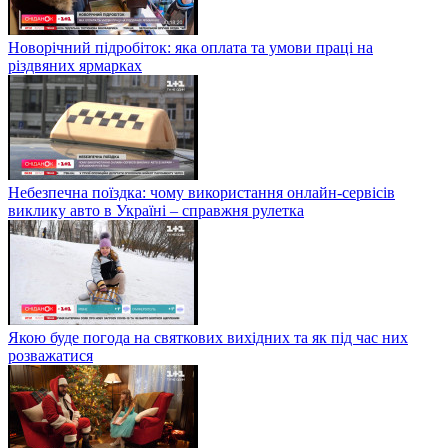
Новорічний підробіток: яка оплата та умови праці на
різдвяних ярмарках
Небезпечна поїздка: чому використання онлайн-сервісів
виклику авто в Україні – справжня рулетка
Якою буде погода на святкових вихідних та як під час них
розважатися