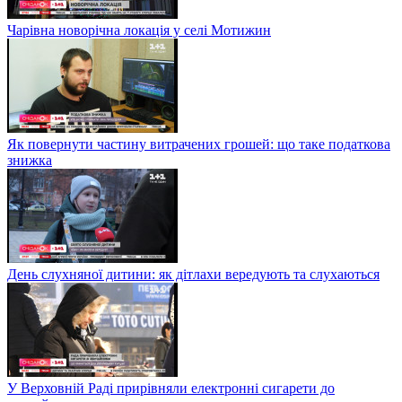
Чарівна новорічна локація у селі Мотижин
Як повернути частину витрачених грошей: що таке податкова
знижка
День слухняної дитини: як дітлахи вередують та слухаються
У Верховній Раді прирівняли електронні сигарети до