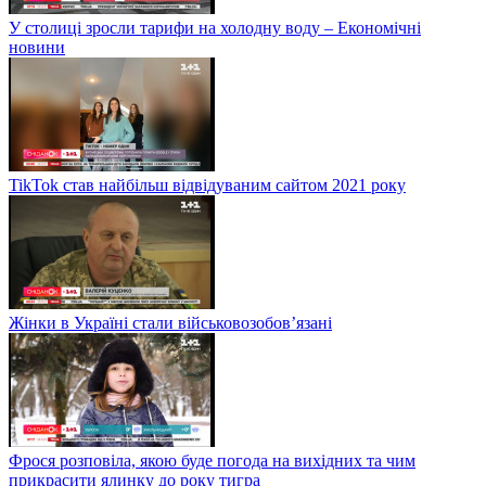
У столиці зросли тарифи на холодну воду – Економічні
новини
TikTok став найбільш відвідуваним сайтом 2021 року
Жінки в Україні стали військовозобов’язані
Фрося розповіла, якою буде погода на вихідних та чим
прикрасити ялинку до року тигра