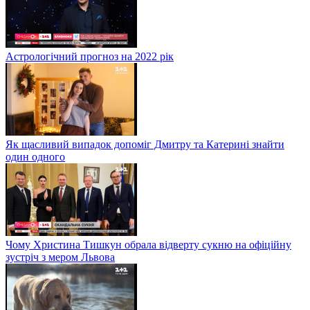
Астрологічний прогноз на 2022 рік
Як щасливий випадок допоміг Дмитру та Катерині знайти
один одного
Чому Христина Тишкун обрала відверту сукню на офіційну
зустріч з мером Львова