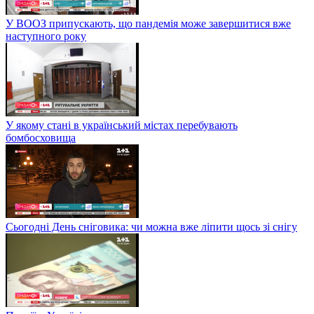
У ВООЗ припускають, що пандемія може завершитися вже
наступного року
У якому стані в український містах перебувають
бомбосховища
Сьогодні День сніговика: чи можна вже ліпити щось зі снігу