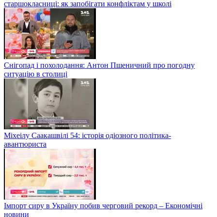
старшокласниці: як запобігати конфліктам у школі
Снігопад і похолодання: Антон Пшеничний про погодну
ситуацію в столиці
Міхеілу Саакашвілі 54: історія одіозного політика-
авантюриста
Імпорт сиру в Україну побив черговий рекорд – Економічні
новини