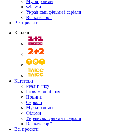
Мультфільми
Фільми
Українські фільми і серіали
Всі категорії
Всі проєкти
Канали
Категорії
Реаліті-шоу
Розважальні шоу
Новини
Серіали
Мультфільми
Фільми
Українські фільми і серіали
Всі категорії
Всі проєкти