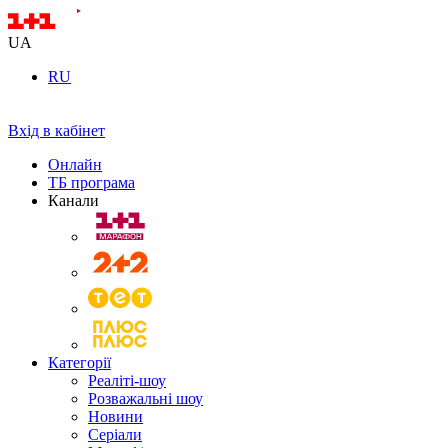
UA
RU
Вхід в кабінет
Онлайн
ТБ програма
Канали
Категорії
Реаліті-шоу
Розважальні шоу
Новини
Серіали