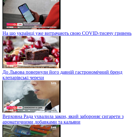
На що українці уже витрачають свою COVID-тисячу гривень
До Львова повернули його давній гастрономічний бренд
клепарівські черехи
Верховна Рада ухвалила закон, який забороняє сигарети з
ароматичними добавками та кальяни