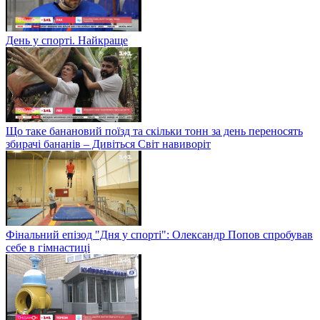
День у спорті. Найкраще
Що таке банановий поїзд та скільки тонн за день переносять
збирачі бананів – Дивіться Світ навиворіт
Фінальний епізод "Дня у спорті": Олександр Попов спробував
себе в гімнастиці