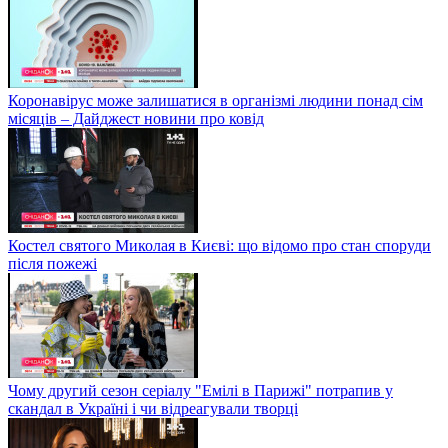
Коронавірус може залишатися в організмі людини понад сім
місяців – Дайджест новини про ковід
Костел святого Миколая в Києві: що відомо про стан споруди
після пожежі
Чому другий сезон серіалу "Емілі в Парижі" потрапив у
скандал в Україні і чи відреагували творці