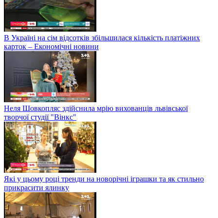
В Україні на сім відсотків збільшилася кількість платіжних
карток – Економічні новини
Неля Шовкопляс здійснила мрію вихованців львівської
творчої студії "Вінкс"
Які у цьому році тренди на новорічні іграшки та як стильно
прикрасити ялинку