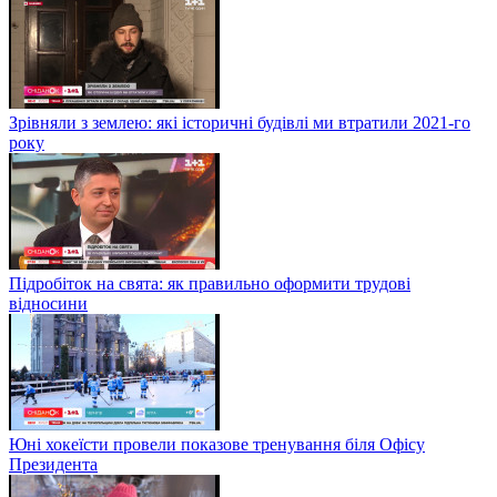
Зрівняли з землею: які історичні будівлі ми втратили 2021-го
року
Підробіток на свята: як правильно оформити трудові
відносини
Юні хокеїсти провели показове тренування біля Офісу
Президента