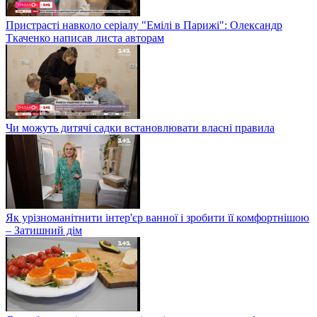
Пристрасті навколо серіалу "Емілі в Парижі": Олександр
Ткаченко написав листа авторам
Чи можуть дитячі садки встановлювати власні правила
Як урізноманітнити інтер'єр ванної і зробити її комфортнішою
– Затишний дім