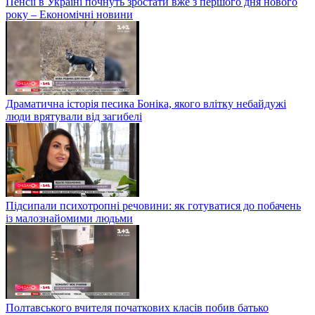
Пенсії в Україні почнуть зростати вже з першого дня нового
року – Економічні новини
Драматична історія песика Боніка, якого влітку небайдужі
люди врятували від загибелі
Підсипали психотропні речовини: як готуватися до побачень
із малознайомими людьми
Полтавського вчителя початкових класів побив батько