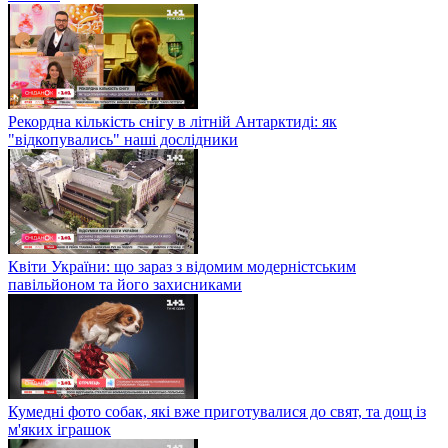
Рекордна кількість снігу в літній Антарктиді: як
"відкопувались" наші дослідники
Квіти України: що зараз з відомим модерністським
павільйоном та його захисниками
Кумедні фото собак, які вже приготувалися до свят, та дощ із
м'яких іграшок