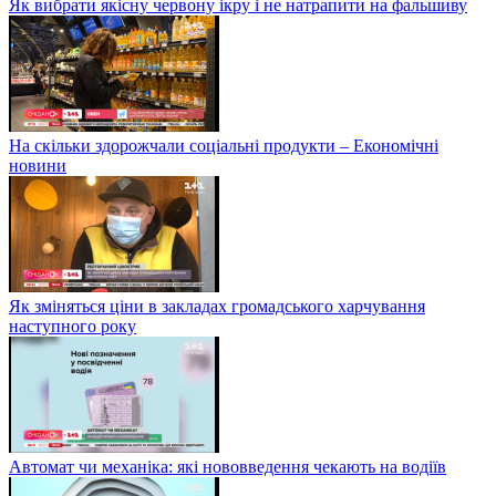
Як вибрати якісну червону ікру і не натрапити на фальшиву
На скільки здорожчали соціальні продукти – Економічні
новини
Як зміняться ціни в закладах громадського харчування
наступного року
Автомат чи механіка: які нововведення чекають на водіїв