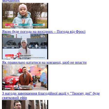
звичайних
Якою буде погода на вихідних – Погода від Фросі
Як правильно кататися на ковзанці, щоб не впасти
З нагоди завершення благодійної акції у "Твоєму дні" буде
святковий ефір