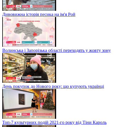
Дивовижна історія песика на ім'я Рой
Волинська і Запорізька області переходять у жовту зону
День покупок до Нового року: що купують українці
Топ-7 культурних подій 2021-го року від Тіни Кароль