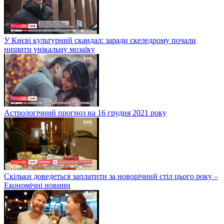
У Києві культурний скандал: заради скеледрому почали
нищити унікальну мозаїку
Астрологічний прогноз на 16 грудня 2021 року
Скільки доведеться заплатити за новорічний стіл цього року –
Економічні новини