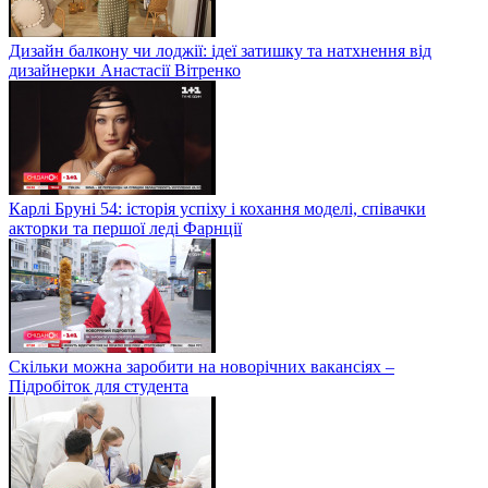
Дизайн балкону чи лоджії: ідеї затишку та натхнення від
дизайнерки Анастасії Вітренко
Карлі Бруні 54: історія успіху і кохання моделі, співачки
акторки та першої леді Фарнції
Скільки можна заробити на новорічних вакансіях –
Підробіток для студента