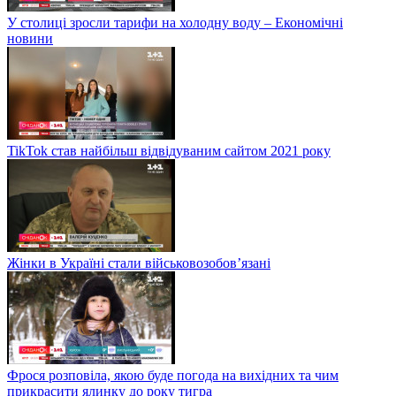
У столиці зросли тарифи на холодну воду – Економічні
новини
TikTok став найбільш відвідуваним сайтом 2021 року
Жінки в Україні стали військовозобов’язані
Фрося розповіла, якою буде погода на вихідних та чим
прикрасити ялинку до року тигра