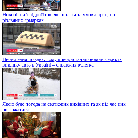
Новорічний підробіток: яка оплата та умови праці на
різдвяних ярмарках
Небезпечна поїздка: чому використання онлайн-сервісів
виклику авто в Україні – справжня рулетка
Якою буде погода на святкових вихідних та як під час них
розважатися