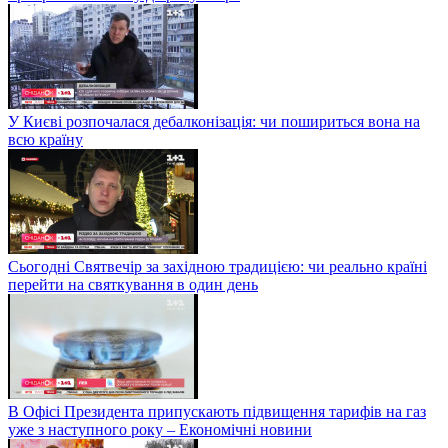
У Києві розпочалася дебалконізація: чи пошириться вона на
всю країну
Сьогодні Святвечір за західною традицією: чи реально країні
перейти на святкування в один день
В Офісі Президента припускають підвищення тарифів на газ
уже з наступного року – Економічні новини