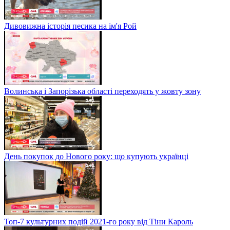
Дивовижна історія песика на ім'я Рой
Волинська і Запорізька області переходять у жовту зону
День покупок до Нового року: що купують українці
Топ-7 культурних подій 2021-го року від Тіни Кароль