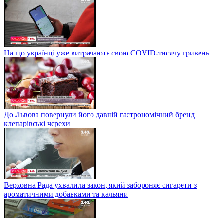
На що українці уже витрачають свою COVID-тисячу гривень
До Львова повернули його давній гастрономічний бренд
клепарівські черехи
Верховна Рада ухвалила закон, який забороняє сигарети з
ароматичними добавками та кальяни