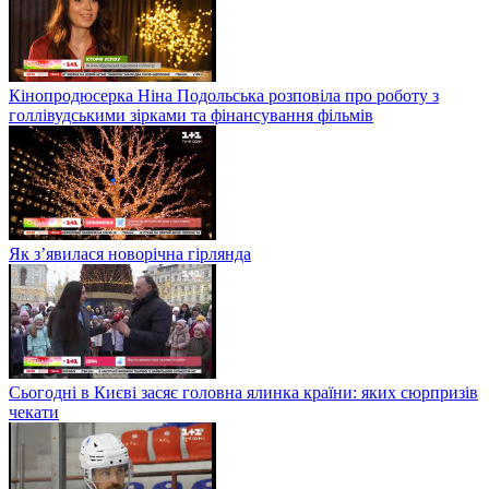
Кінопродюсерка Ніна Подольська розповіла про роботу з
голлівудськими зірками та фінансування фільмів
Як з’явилася новорічна гірлянда
Сьогодні в Києві засяє головна ялинка країни: яких сюрпризів
чекати