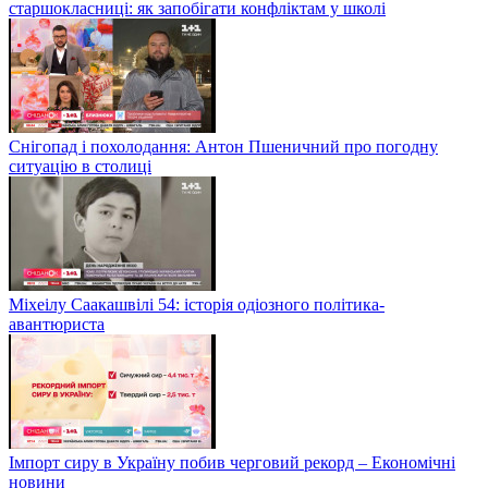
старшокласниці: як запобігати конфліктам у школі
Снігопад і похолодання: Антон Пшеничний про погодну
ситуацію в столиці
Міхеілу Саакашвілі 54: історія одіозного політика-
авантюриста
Імпорт сиру в Україну побив черговий рекорд – Економічні
новини