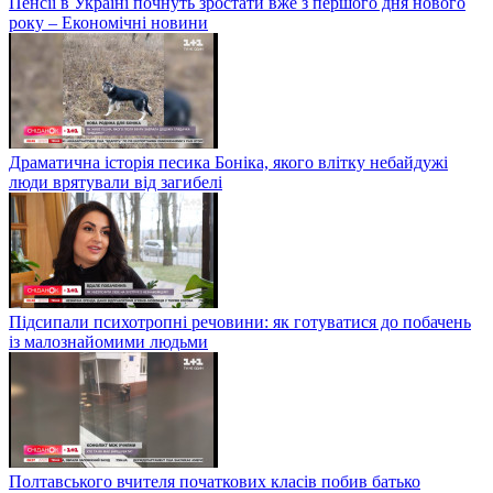
Пенсії в Україні почнуть зростати вже з першого дня нового
року – Економічні новини
Драматична історія песика Боніка, якого влітку небайдужі
люди врятували від загибелі
Підсипали психотропні речовини: як готуватися до побачень
із малознайомими людьми
Полтавського вчителя початкових класів побив батько