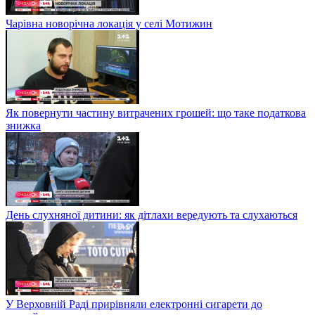
Чарівна новорічна локація у селі Мотижин
Як повернути частину витрачених грошей: що таке податкова
знижка
День слухняної дитини: як дітлахи вередують та слухаються
У Верховній Раді прирівняли електронні сигарети до