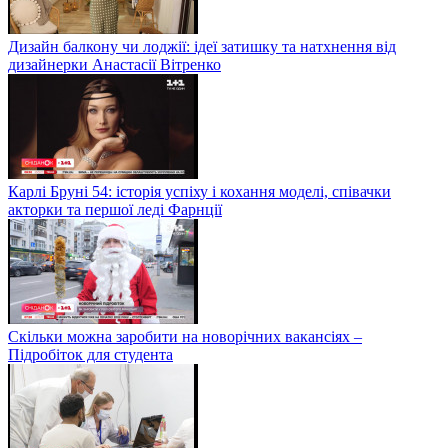
Дизайн балкону чи лоджії: ідеї затишку та натхнення від
дизайнерки Анастасії Вітренко
Карлі Бруні 54: історія успіху і кохання моделі, співачки
акторки та першої леді Фарнції
Скільки можна заробити на новорічних вакансіях –
Підробіток для студента