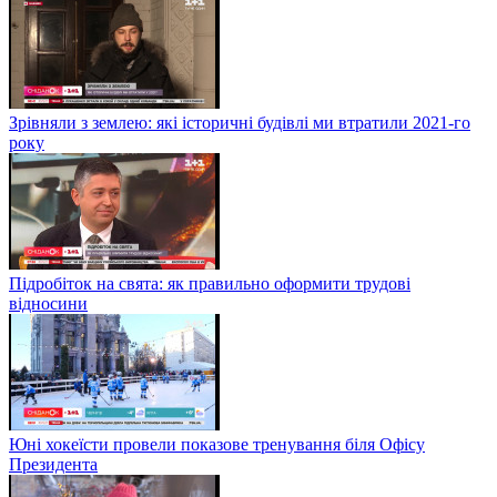
Зрівняли з землею: які історичні будівлі ми втратили 2021-го
року
Підробіток на свята: як правильно оформити трудові
відносини
Юні хокеїсти провели показове тренування біля Офісу
Президента