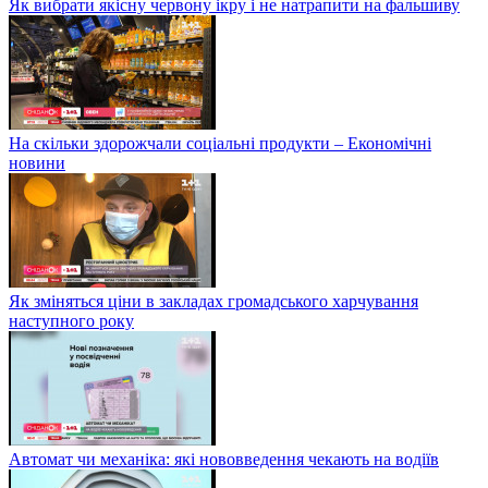
Як вибрати якісну червону ікру і не натрапити на фальшиву
На скільки здорожчали соціальні продукти – Економічні
новини
Як зміняться ціни в закладах громадського харчування
наступного року
Автомат чи механіка: які нововведення чекають на водіїв