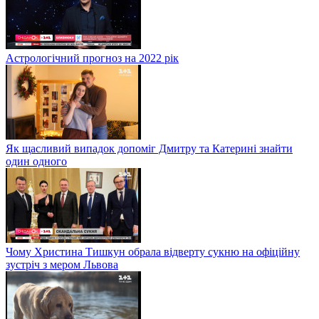
Астрологічний прогноз на 2022 рік
Як щасливий випадок допоміг Дмитру та Катерині знайти
один одного
Чому Христина Тишкун обрала відверту сукню на офіційну
зустріч з мером Львова