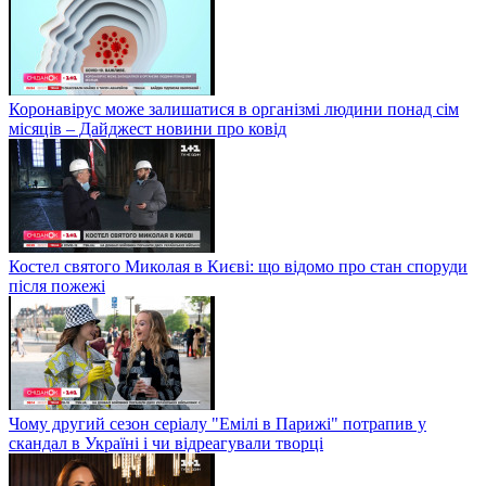
Коронавірус може залишатися в організмі людини понад сім
місяців – Дайджест новини про ковід
Костел святого Миколая в Києві: що відомо про стан споруди
після пожежі
Чому другий сезон серіалу "Емілі в Парижі" потрапив у
скандал в Україні і чи відреагували творці