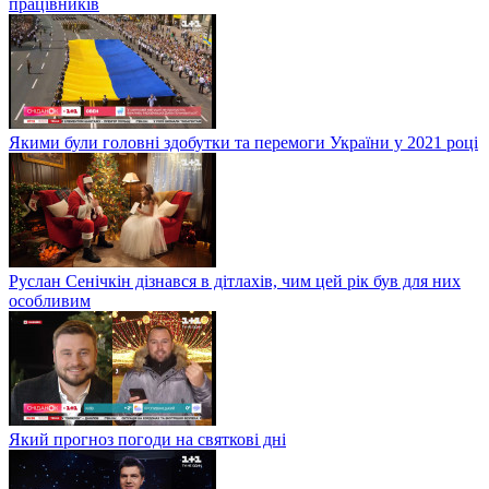
працівників
Якими були головні здобутки та перемоги України у 2021 році
Руслан Сенічкін дізнався в дітлахів, чим цей рік був для них
особливим
Який прогноз погоди на святкові дні