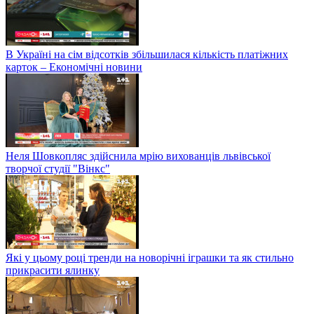
В Україні на сім відсотків збільшилася кількість платіжних
карток – Економічні новини
Неля Шовкопляс здійснила мрію вихованців львівської
творчої студії "Вінкс"
Які у цьому році тренди на новорічні іграшки та як стильно
прикрасити ялинку