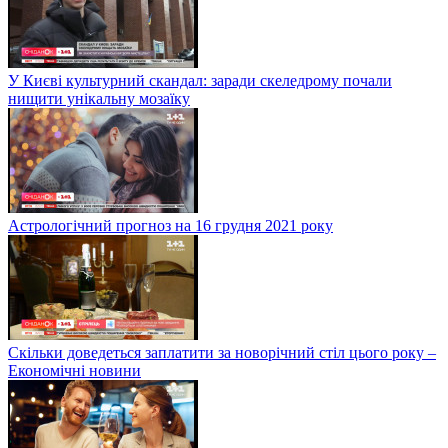
У Києві культурний скандал: заради скеледрому почали
нищити унікальну мозаїку
Астрологічний прогноз на 16 грудня 2021 року
Скільки доведеться заплатити за новорічний стіл цього року –
Економічні новини