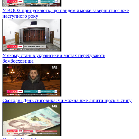
У ВООЗ припускають, що пандемія може завершитися вже
наступного року
У якому стані в український містах перебувають
бомбосховища
Сьогодні День сніговика: чи можна вже ліпити щось зі снігу