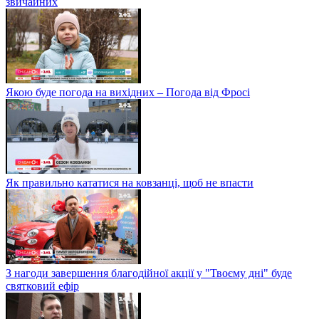
звичайних
Якою буде погода на вихідних – Погода від Фросі
Як правильно кататися на ковзанці, щоб не впасти
З нагоди завершення благодійної акції у "Твоєму дні" буде
святковий ефір