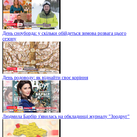
День сноуборда: у скільки обійдеться зимова розвага цього
сезону
День родоводу: як віднайти своє коріння
Людмила Барбір з'явилась на обкладинці журналу "Зоодруг"