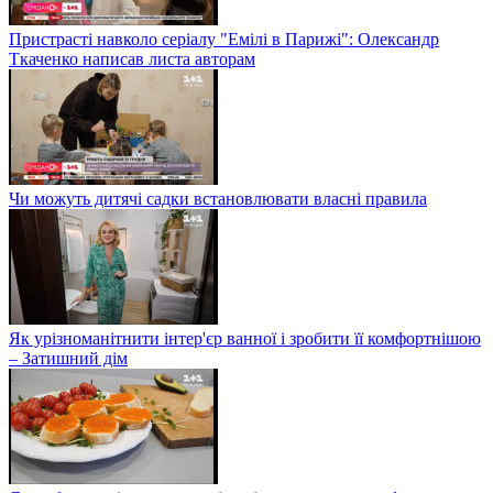
Пристрасті навколо серіалу "Емілі в Парижі": Олександр
Ткаченко написав листа авторам
Чи можуть дитячі садки встановлювати власні правила
Як урізноманітнити інтер'єр ванної і зробити її комфортнішою
– Затишний дім