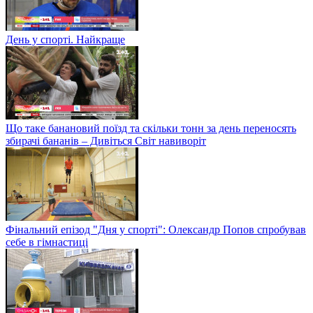
День у спорті. Найкраще
Що таке банановий поїзд та скільки тонн за день переносять
збирачі бананів – Дивіться Світ навиворіт
Фінальний епізод "Дня у спорті": Олександр Попов спробував
себе в гімнастиці