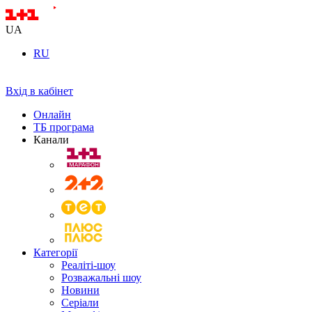
UA
RU
Вхід в кабінет
Онлайн
ТБ програма
Канали
Категорії
Реаліті-шоу
Розважальні шоу
Новини
Серіали