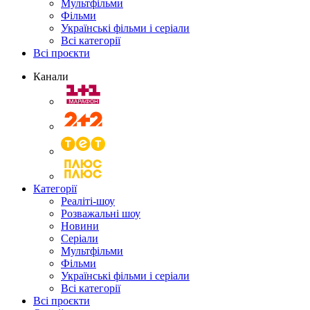
Мультфільми
Фільми
Українські фільми і серіали
Всі категорії
Всі проєкти
Канали
Категорії
Реаліті-шоу
Розважальні шоу
Новини
Серіали
Мультфільми
Фільми
Українські фільми і серіали
Всі категорії
Всі проєкти