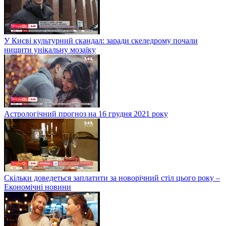
У Києві культурний скандал: заради скеледрому почали
нищити унікальну мозаїку
Астрологічний прогноз на 16 грудня 2021 року
Скільки доведеться заплатити за новорічний стіл цього року –
Економічні новини