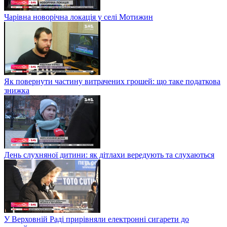
Чарівна новорічна локація у селі Мотижин
Як повернути частину витрачених грошей: що таке податкова
знижка
День слухняної дитини: як дітлахи вередують та слухаються
У Верховній Раді прирівняли електронні сигарети до