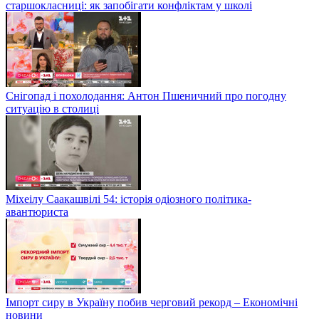
старшокласниці: як запобігати конфліктам у школі
Снігопад і похолодання: Антон Пшеничний про погодну
ситуацію в столиці
Міхеілу Саакашвілі 54: історія одіозного політика-
авантюриста
Імпорт сиру в Україну побив черговий рекорд – Економічні
новини