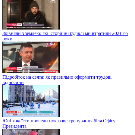
Зрівняли з землею: які історичні будівлі ми втратили 2021-го
року
Підробіток на свята: як правильно оформити трудові
відносини
Юні хокеїсти провели показове тренування біля Офісу
Президента