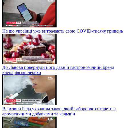
На що українці уже витрачають свою COVID-тисячу гривень
До Львова повернули його давній гастрономічний бренд
клепарівські черехи
Верховна Рада ухвалила закон, який забороняє сигарети з
ароматичними добавками та кальяни