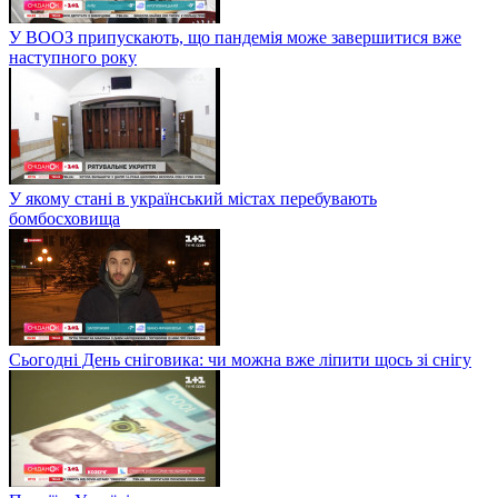
У ВООЗ припускають, що пандемія може завершитися вже
наступного року
У якому стані в український містах перебувають
бомбосховища
Сьогодні День сніговика: чи можна вже ліпити щось зі снігу