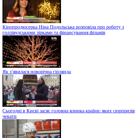
Кінопродюсерка Ніна Подольська розповіла про роботу з
голлівудськими зірками та фінансування фільмів
Як з’явилася новорічна гірлянда
Сьогодні в Києві засяє головна ялинка країни: яких сюрпризів
чекати