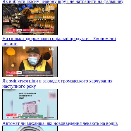
Як вибрати якісну червону ікру і не натрапити на фальшиву
На скільки здорожчали соціальні продукти – Економічні
новини
Як зміняться ціни в закладах громадського харчування
наступного року
Автомат чи механіка: які нововведення чекають на водіїв