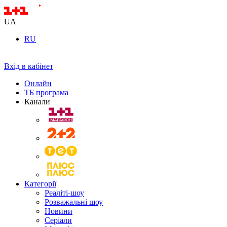
UA
RU
Вхід в кабінет
Онлайн
ТБ програма
Канали
Категорії
Реаліті-шоу
Розважальні шоу
Новини
Серіали