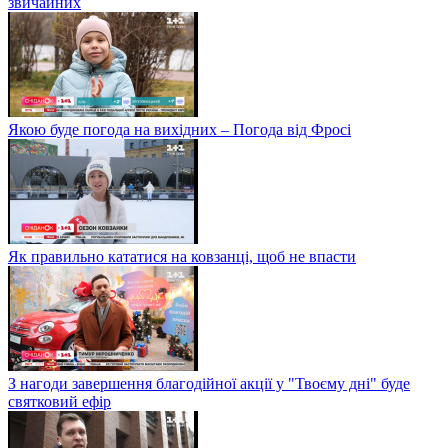
звичайних
Якою буде погода на вихідних – Погода від Фросі
Як правильно кататися на ковзанці, щоб не впасти
З нагоди завершення благодійної акції у "Твоєму дні" буде
святковий ефір