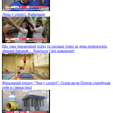
День у спорті. Найкраще
Що таке банановий поїзд та скільки тонн за день переносять
збирачі бананів – Дивіться Світ навиворіт
Фінальний епізод "Дня у спорті": Олександр Попов спробував
себе в гімнастиці