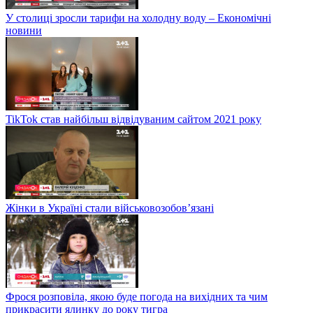
У столиці зросли тарифи на холодну воду – Економічні
новини
TikTok став найбільш відвідуваним сайтом 2021 року
Жінки в Україні стали військовозобов’язані
Фрося розповіла, якою буде погода на вихідних та чим
прикрасити ялинку до року тигра