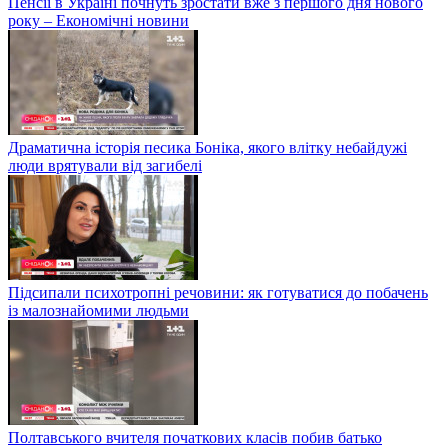
Пенсії в Україні почнуть зростати вже з першого дня нового
року – Економічні новини
Драматична історія песика Боніка, якого влітку небайдужі
люди врятували від загибелі
Підсипали психотропні речовини: як готуватися до побачень
із малознайомими людьми
Полтавського вчителя початкових класів побив батько