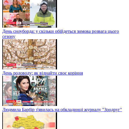
День сноуборда: у скільки обійдеться зимова розвага цього
сезону
День родоводу: як віднайти своє коріння
Людмила Барбір з'явилась на обкладинці журналу "Зоодруг"