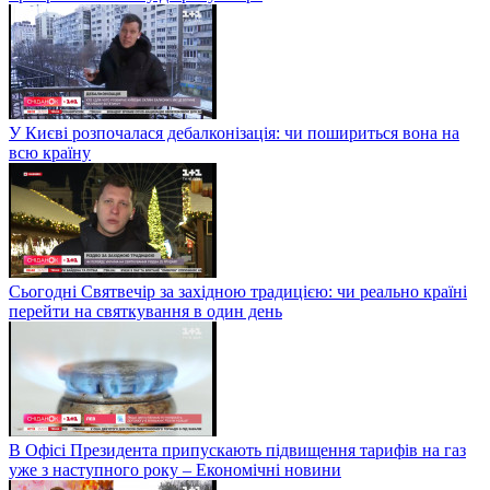
У Києві розпочалася дебалконізація: чи пошириться вона на
всю країну
Сьогодні Святвечір за західною традицією: чи реально країні
перейти на святкування в один день
В Офісі Президента припускають підвищення тарифів на газ
уже з наступного року – Економічні новини