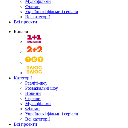
Мультфільми
Фільми
Українські фільми і серіали
Всі категорії
Всі проєкти
Канали
Категорії
Реаліті-шоу
Розважальні шоу
Новини
Серіали
Мультфільми
Фільми
Українські фільми і серіали
Всі категорії
Всі проєкти