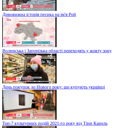
Дивовижна історія песика на ім'я Рой
Волинська і Запорізька області переходять у жовту зону
День покупок до Нового року: що купують українці
Топ-7 культурних подій 2021-го року від Тіни Кароль