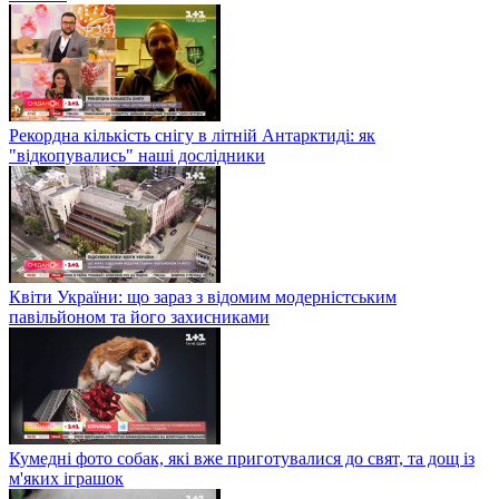
Рекордна кількість снігу в літній Антарктиді: як
"відкопувались" наші дослідники
Квіти України: що зараз з відомим модерністським
павільйоном та його захисниками
Кумедні фото собак, які вже приготувалися до свят, та дощ із
м'яких іграшок