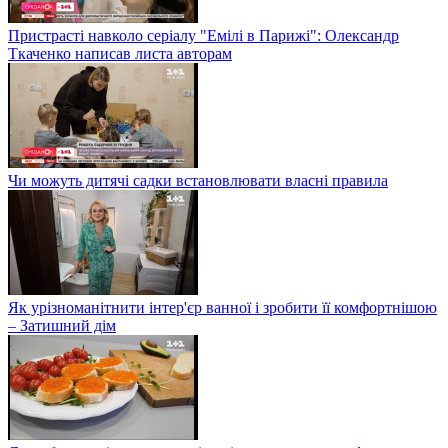
Пристрасті навколо серіалу "Емілі в Парижі": Олександр
Ткаченко написав листа авторам
Чи можуть дитячі садки встановлювати власні правила
Як урізноманітнити інтер'єр ванної і зробити її комфортнішою
– Затишний дім