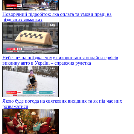
Новорічний підробіток: яка оплата та умови праці на
різдвяних ярмарках
Небезпечна поїздка: чому використання онлайн-сервісів
виклику авто в Україні – справжня рулетка
Якою буде погода на святкових вихідних та як під час них
розважатися