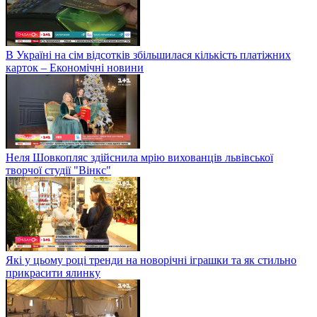
В Україні на сім відсотків збільшилася кількість платіжних
карток – Економічні новини
Неля Шовкопляс здійснила мрію вихованців львівської
творчої студії "Вінкс"
Які у цьому році тренди на новорічні іграшки та як стильно
прикрасити ялинку