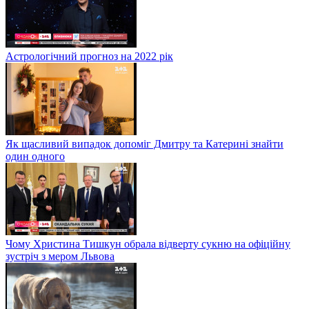
Астрологічний прогноз на 2022 рік
Як щасливий випадок допоміг Дмитру та Катерині знайти
один одного
Чому Христина Тишкун обрала відверту сукню на офіційну
зустріч з мером Львова