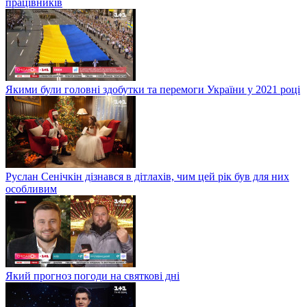
працівників
Якими були головні здобутки та перемоги України у 2021 році
Руслан Сенічкін дізнався в дітлахів, чим цей рік був для них
особливим
Який прогноз погоди на святкові дні