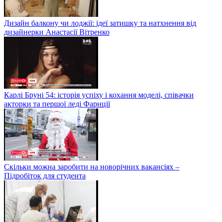
Дизайн балкону чи лоджії: ідеї затишку та натхнення від
дизайнерки Анастасії Вітренко
Карлі Бруні 54: історія успіху і кохання моделі, співачки
акторки та першої леді Фарнції
Скільки можна заробити на новорічних вакансіях –
Підробіток для студента