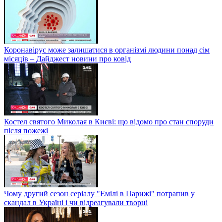
Коронавірус може залишатися в організмі людини понад сім
місяців – Дайджест новини про ковід
Костел святого Миколая в Києві: що відомо про стан споруди
після пожежі
Чому другий сезон серіалу "Емілі в Парижі" потрапив у
скандал в Україні і чи відреагували творці