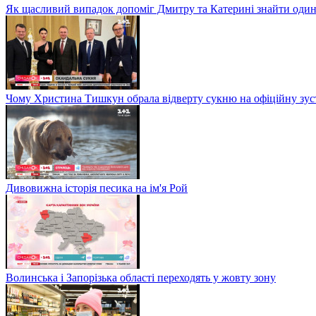
Як щасливий випадок допоміг Дмитру та Катерині знайти один
Чому Христина Тишкун обрала відверту сукню на офіційну зус
Дивовижна історія песика на ім'я Рой
Волинська і Запорізька області переходять у жовту зону