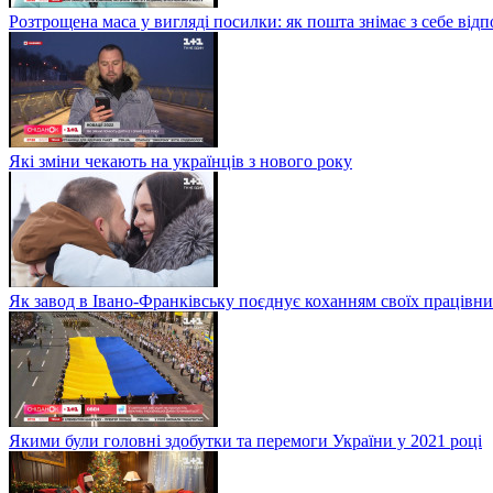
Розтрощена маса у вигляді посилки: як пошта знімає з себе від
Які зміни чекають на українців з нового року
Як завод в Івано-Франківську поєднує коханням своїх працівни
Якими були головні здобутки та перемоги України у 2021 році