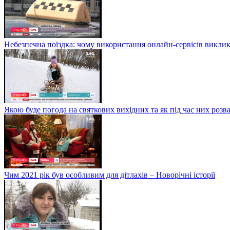
Небезпечна поїздка: чому використання онлайн-сервісів виклик
Якою буде погода на святкових вихідних та як під час них розв
Чим 2021 рік був особливим для дітлахів – Новорічні історії