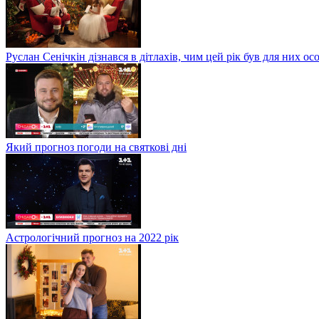
Руслан Сенічкін дізнався в дітлахів, чим цей рік був для них о
Який прогноз погоди на святкові дні
Астрологічний прогноз на 2022 рік