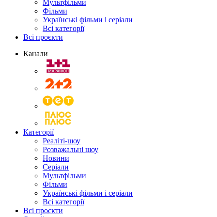
Мультфільми
Фільми
Українські фільми і серіали
Всі категорії
Всі проєкти
Канали
Категорії
Реаліті-шоу
Розважальні шоу
Новини
Серіали
Мультфільми
Фільми
Українські фільми і серіали
Всі категорії
Всі проєкти