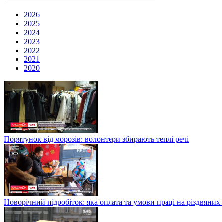
2026
2025
2024
2023
2022
2021
2020
Порятунок від морозів: волонтери збирають теплі речі
Новорічний підробіток: яка оплата та умови праці на різдвяних