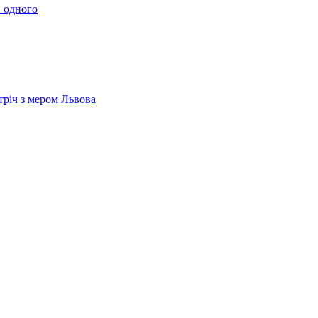
 одного
тріч з мером Львова