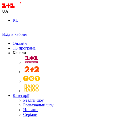
UA
RU
Вхід в кабінет
Онлайн
ТБ програма
Канали
Категорії
Реаліті-шоу
Розважальні шоу
Новини
Серіали