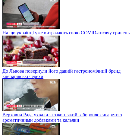
На що українці уже витрачають свою COVID-тисячу гривень
До Львова повернули його давній гастрономічний бренд
клепарівські черехи
Верховна Рада ухвалила закон, який забороняє сигарети з
ароматичними добавками та кальяни