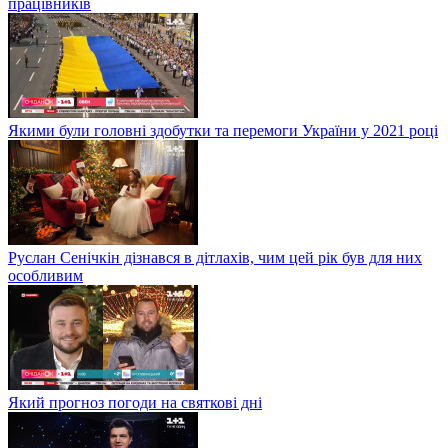
працівників
Якими були головні здобутки та перемоги України у 2021 році
Руслан Сенічкін дізнався в дітлахів, чим цей рік був для них
особливим
Який прогноз погоди на святкові дні