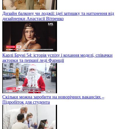
Дизайн балкону чи лоджії: ідеї затишку та натхнення від
дизайнерки Анастасії Вітренко
Карлі Бруні 54: історія успіху і кохання моделі, співачки
акторки та першої леді Фарнції
Скільки можна заробити на новорічних вакансіях –
Підробіток для студента