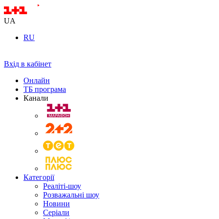
UA
RU
Вхід в кабінет
Онлайн
ТБ програма
Канали
Категорії
Реаліті-шоу
Розважальні шоу
Новини
Серіали