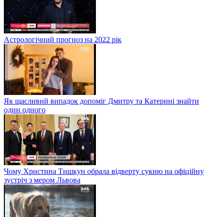
Астрологічний прогноз на 2022 рік
Як щасливий випадок допоміг Дмитру та Катерині знайти
один одного
Чому Христина Тишкун обрала відверту сукню на офіційну
зустріч з мером Львова