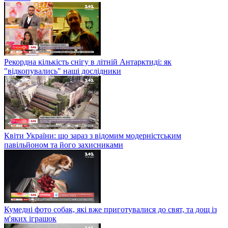
Рекордна кількість снігу в літній Антарктиді: як
"відкопувались" наші дослідники
Квіти України: що зараз з відомим модерністським
павільйоном та його захисниками
Кумедні фото собак, які вже приготувалися до свят, та дощ із
м'яких іграшок