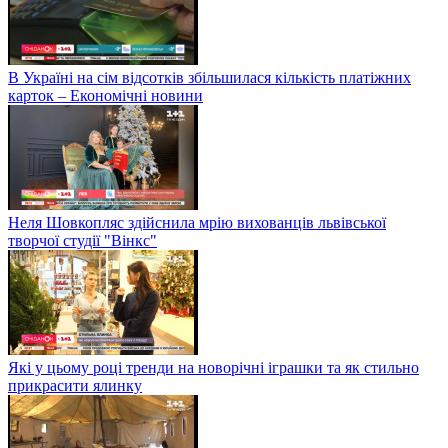
В Україні на сім відсотків збільшилася кількість платіжних
карток – Економічні новини
Неля Шовкопляс здійснила мрію вихованців львівської
творчої студії "Вінкс"
Які у цьому році тренди на новорічні іграшки та як стильно
прикрасити ялинку