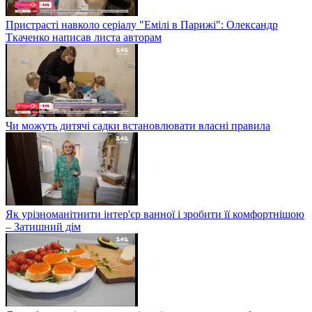
Пристрасті навколо серіалу "Емілі в Парижі": Олександр
Ткаченко написав листа авторам
Чи можуть дитячі садки встановлювати власні правила
Як урізноманітнити інтер'єр ванної і зробити її комфортнішою
– Затишний дім