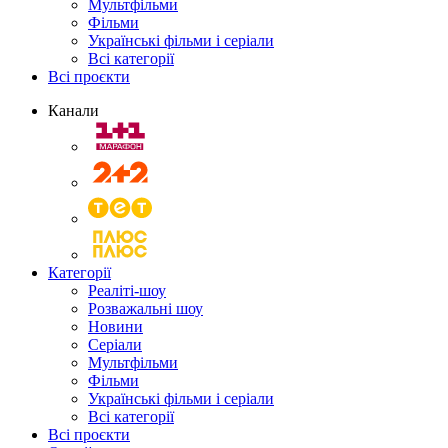
Мультфільми
Фільми
Українські фільми і серіали
Всі категорії
Всі проєкти
Канали
Категорії
Реаліті-шоу
Розважальні шоу
Новини
Серіали
Мультфільми
Фільми
Українські фільми і серіали
Всі категорії
Всі проєкти