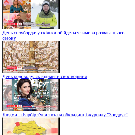
День сноуборда: у скільки обійдеться зимова розвага цього
сезону
День родоводу: як віднайти своє коріння
Людмила Барбір з'явилась на обкладинці журналу "Зоодруг"