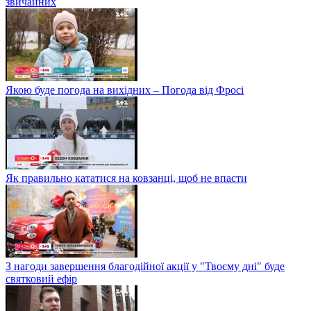
звичайних
Якою буде погода на вихідних – Погода від Фросі
Як правильно кататися на ковзанці, щоб не впасти
З нагоди завершення благодійної акції у "Твоєму дні" буде
святковий ефір