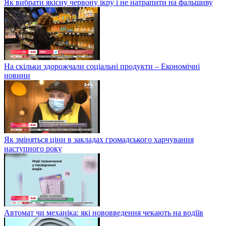
Як вибрати якісну червону ікру і не натрапити на фальшиву
На скільки здорожчали соціальні продукти – Економічні
новини
Як зміняться ціни в закладах громадського харчування
наступного року
Автомат чи механіка: які нововведення чекають на водіїв