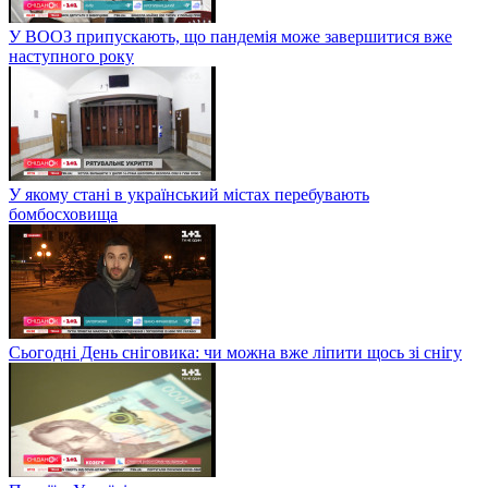
У ВООЗ припускають, що пандемія може завершитися вже
наступного року
У якому стані в український містах перебувають
бомбосховища
Сьогодні День сніговика: чи можна вже ліпити щось зі снігу