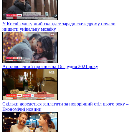
У Києві культурний скандал: заради скеледрому почали
нищити унікальну мозаїку
Астрологічний прогноз на 16 грудня 2021 року
Скільки доведеться заплатити за новорічний стіл цього року –
Економічні новини