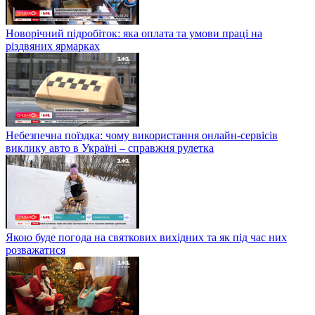
Новорічний підробіток: яка оплата та умови праці на
різдвяних ярмарках
Небезпечна поїздка: чому використання онлайн-сервісів
виклику авто в Україні – справжня рулетка
Якою буде погода на святкових вихідних та як під час них
розважатися