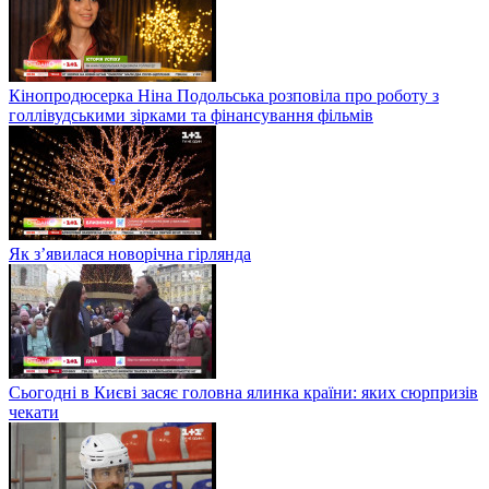
Кінопродюсерка Ніна Подольська розповіла про роботу з
голлівудськими зірками та фінансування фільмів
Як з’явилася новорічна гірлянда
Сьогодні в Києві засяє головна ялинка країни: яких сюрпризів
чекати