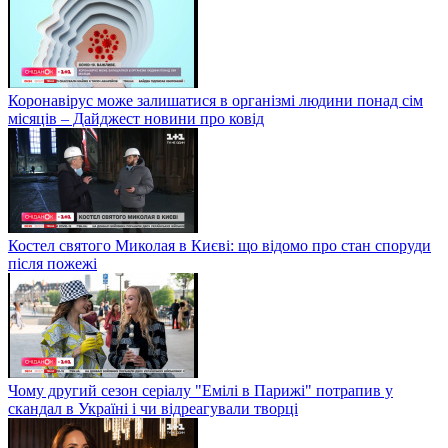
Коронавірус може залишатися в організмі людини понад сім
місяців – Дайджест новини про ковід
Костел святого Миколая в Києві: що відомо про стан споруди
після пожежі
Чому другий сезон серіалу "Емілі в Парижі" потрапив у
скандал в Україні і чи відреагували творці