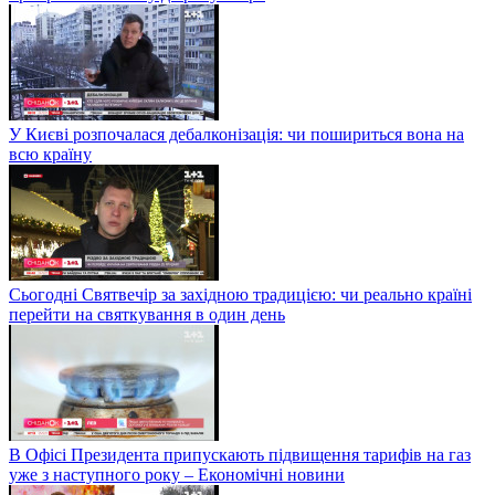
У Києві розпочалася дебалконізація: чи пошириться вона на
всю країну
Сьогодні Святвечір за західною традицією: чи реально країні
перейти на святкування в один день
В Офісі Президента припускають підвищення тарифів на газ
уже з наступного року – Економічні новини