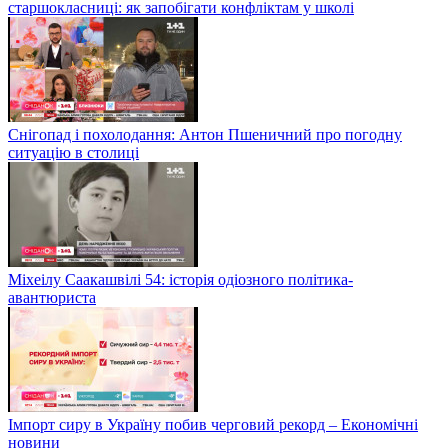
старшокласниці: як запобігати конфліктам у школі
Снігопад і похолодання: Антон Пшеничний про погодну
ситуацію в столиці
Міхеілу Саакашвілі 54: історія одіозного політика-
авантюриста
Імпорт сиру в Україну побив черговий рекорд – Економічні
новини