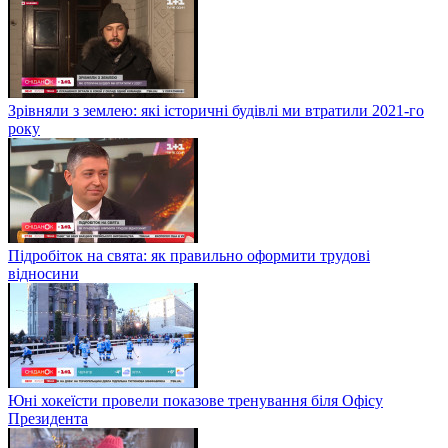
Зрівняли з землею: які історичні будівлі ми втратили 2021-го
року
Підробіток на свята: як правильно оформити трудові
відносини
Юні хокеїсти провели показове тренування біля Офісу
Президента