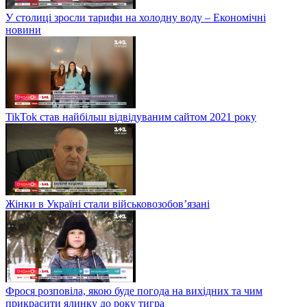
У столиці зросли тарифи на холодну воду – Економічні
новини
TikTok став найбільш відвідуваним сайтом 2021 року
Жінки в Україні стали військовозобов’язані
Фрося розповіла, якою буде погода на вихідних та чим
прикрасити ялинку до року тигра