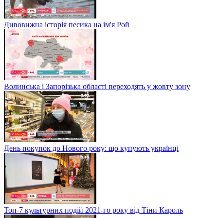
Дивовижна історія песика на ім'я Рой
Волинська і Запорізька області переходять у жовту зону
День покупок до Нового року: що купують українці
Топ-7 культурних подій 2021-го року від Тіни Кароль