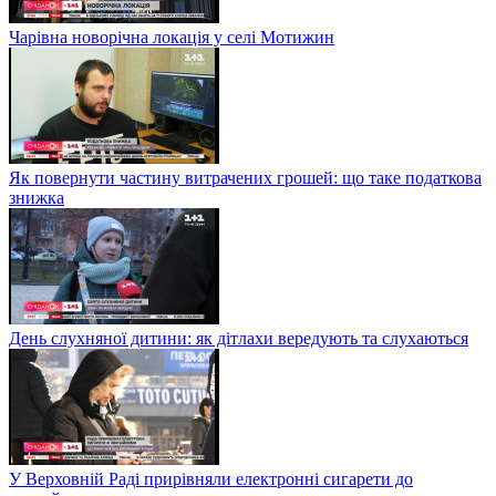
Чарівна новорічна локація у селі Мотижин
Як повернути частину витрачених грошей: що таке податкова
знижка
День слухняної дитини: як дітлахи вередують та слухаються
У Верховній Раді прирівняли електронні сигарети до