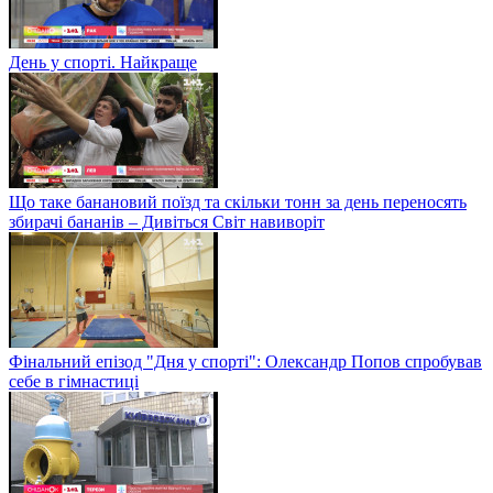
День у спорті. Найкраще
Що таке банановий поїзд та скільки тонн за день переносять
збирачі бананів – Дивіться Світ навиворіт
Фінальний епізод "Дня у спорті": Олександр Попов спробував
себе в гімнастиці