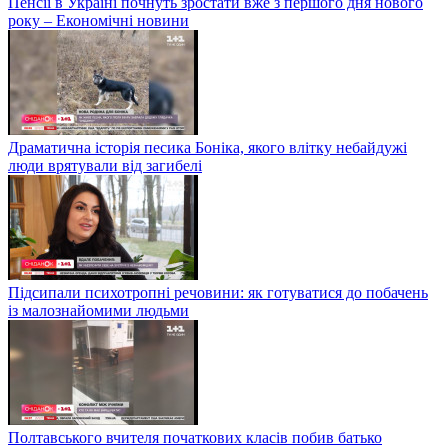
Пенсії в Україні почнуть зростати вже з першого дня нового
року – Економічні новини
Драматична історія песика Боніка, якого влітку небайдужі
люди врятували від загибелі
Підсипали психотропні речовини: як готуватися до побачень
із малознайомими людьми
Полтавського вчителя початкових класів побив батько