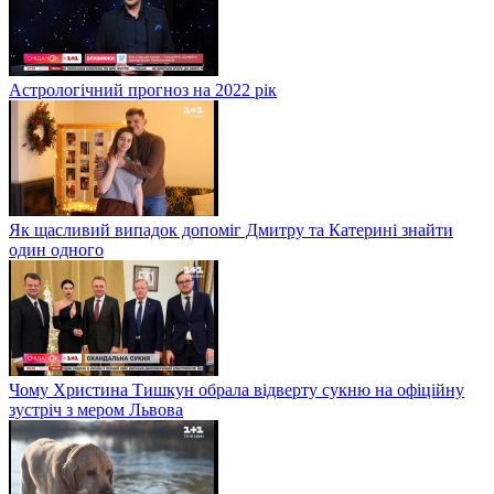
Астрологічний прогноз на 2022 рік
Як щасливий випадок допоміг Дмитру та Катерині знайти
один одного
Чому Христина Тишкун обрала відверту сукню на офіційну
зустріч з мером Львова