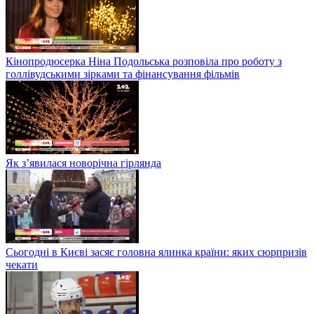
Кінопродюсерка Ніна Подольська розповіла про роботу з
голлівудськими зірками та фінансування фільмів
Як з’явилася новорічна гірлянда
Сьогодні в Києві засяє головна ялинка країни: яких сюрпризів
чекати