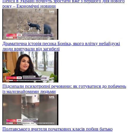
Пенсії в Україні почнуть зростати вже з першого дня нового
року – Економічні новини
Драматична історія песика Боніка, якого влітку небайдужі
люди врятували від загибелі
Підсипали психотропні речовини: як готуватися до побачень
із малознайомими людьми
Полтавського вчителя початкових класів побив батько