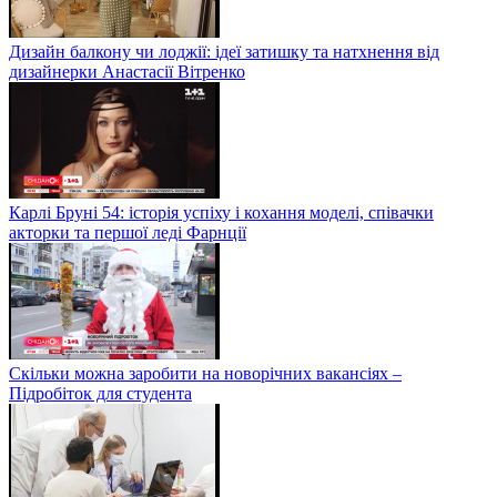
Дизайн балкону чи лоджії: ідеї затишку та натхнення від
дизайнерки Анастасії Вітренко
Карлі Бруні 54: історія успіху і кохання моделі, співачки
акторки та першої леді Фарнції
Скільки можна заробити на новорічних вакансіях –
Підробіток для студента