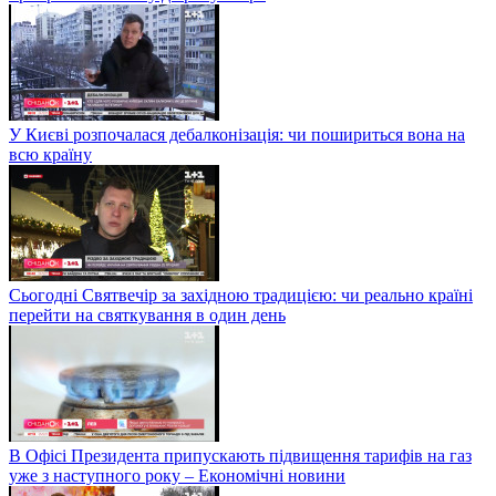
У Києві розпочалася дебалконізація: чи пошириться вона на
всю країну
Сьогодні Святвечір за західною традицією: чи реально країні
перейти на святкування в один день
В Офісі Президента припускають підвищення тарифів на газ
уже з наступного року – Економічні новини