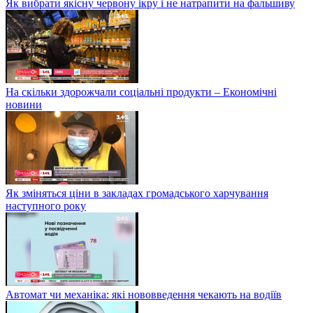
Як вибрати якісну червону ікру і не натрапити на фальшиву
На скільки здорожчали соціальні продукти – Економічні
новини
Як зміняться ціни в закладах громадського харчування
наступного року
Автомат чи механіка: які нововведення чекають на водіїв