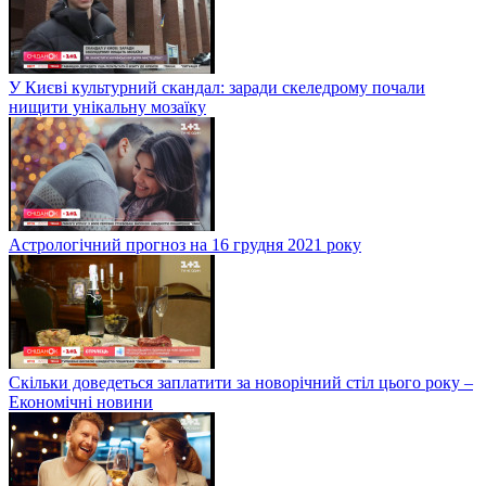
У Києві культурний скандал: заради скеледрому почали
нищити унікальну мозаїку
Астрологічний прогноз на 16 грудня 2021 року
Скільки доведеться заплатити за новорічний стіл цього року –
Економічні новини