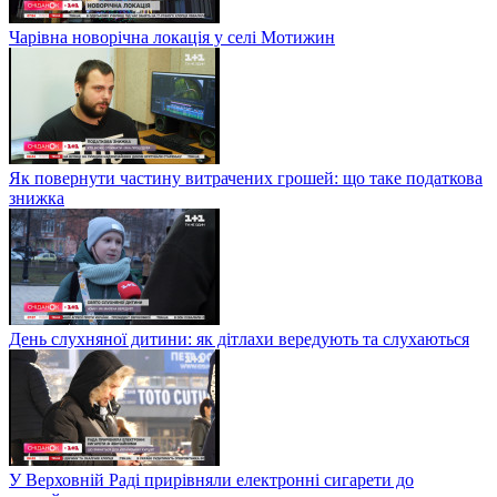
Чарівна новорічна локація у селі Мотижин
Як повернути частину витрачених грошей: що таке податкова
знижка
День слухняної дитини: як дітлахи вередують та слухаються
У Верховній Раді прирівняли електронні сигарети до