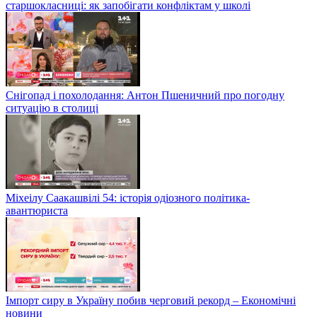
старшокласниці: як запобігати конфліктам у школі
Снігопад і похолодання: Антон Пшеничний про погодну
ситуацію в столиці
Міхеілу Саакашвілі 54: історія одіозного політика-
авантюриста
Імпорт сиру в Україну побив черговий рекорд – Економічні
новини