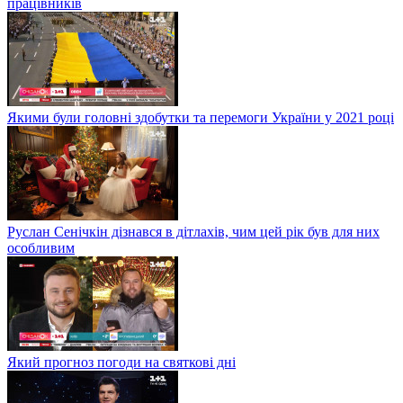
працівників
Якими були головні здобутки та перемоги України у 2021 році
Руслан Сенічкін дізнався в дітлахів, чим цей рік був для них
особливим
Який прогноз погоди на святкові дні