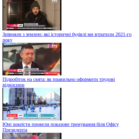
Зрівняли з землею: які історичні будівлі ми втратили 2021-го
року
Підробіток на свята: як правильно оформити трудові
відносини
Юні хокеїсти провели показове тренування біля Офісу
Президента