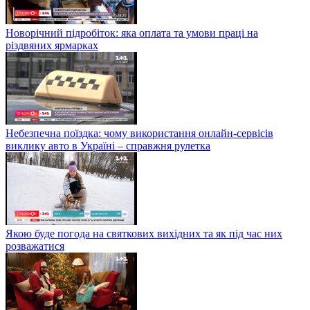
Новорічний підробіток: яка оплата та умови праці на
різдвяних ярмарках
Небезпечна поїздка: чому використання онлайн-сервісів
виклику авто в Україні – справжня рулетка
Якою буде погода на святкових вихідних та як під час них
розважатися