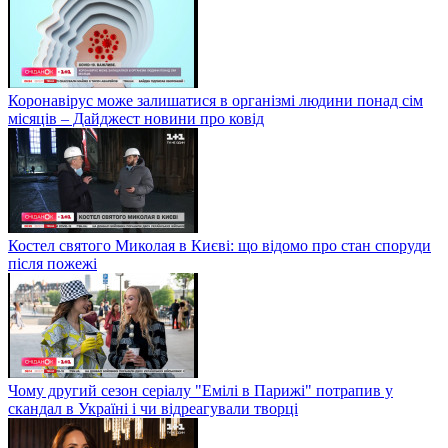
Коронавірус може залишатися в організмі людини понад сім
місяців – Дайджест новини про ковід
Костел святого Миколая в Києві: що відомо про стан споруди
після пожежі
Чому другий сезон серіалу "Емілі в Парижі" потрапив у
скандал в Україні і чи відреагували творці