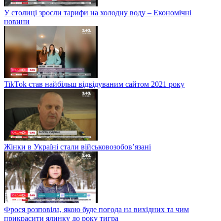
У столиці зросли тарифи на холодну воду – Економічні
новини
TikTok став найбільш відвідуваним сайтом 2021 року
Жінки в Україні стали військовозобов’язані
Фрося розповіла, якою буде погода на вихідних та чим
прикрасити ялинку до року тигра