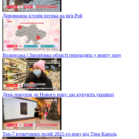
Дивовижна історія песика на ім'я Рой
Волинська і Запорізька області переходять у жовту зону
День покупок до Нового року: що купують українці
Топ-7 культурних подій 2021-го року від Тіни Кароль