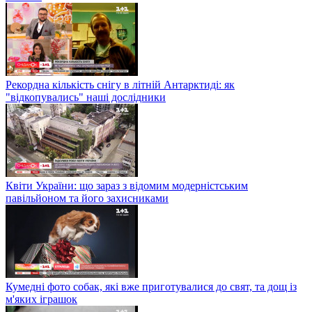
Рекордна кількість снігу в літній Антарктиді: як
"відкопувались" наші дослідники
Квіти України: що зараз з відомим модерністським
павільйоном та його захисниками
Кумедні фото собак, які вже приготувалися до свят, та дощ із
м'яких іграшок