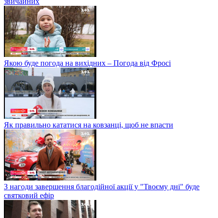
звичайних
Якою буде погода на вихідних – Погода від Фросі
Як правильно кататися на ковзанці, щоб не впасти
З нагоди завершення благодійної акції у "Твоєму дні" буде
святковий ефір