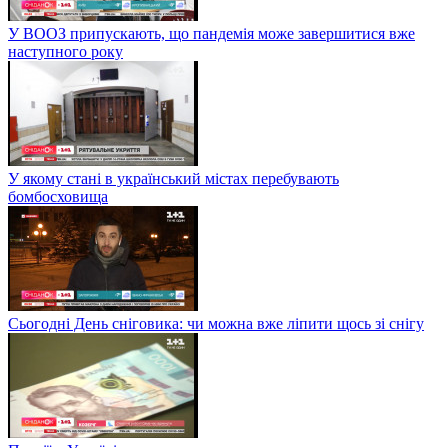
У ВООЗ припускають, що пандемія може завершитися вже
наступного року
У якому стані в український містах перебувають
бомбосховища
Сьогодні День сніговика: чи можна вже ліпити щось зі снігу