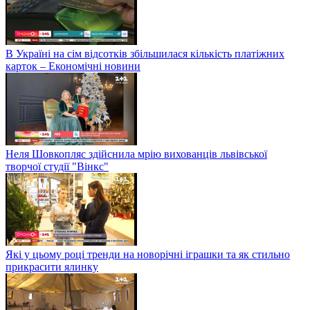
В Україні на сім відсотків збільшилася кількість платіжних
карток – Економічні новини
Неля Шовкопляс здійснила мрію вихованців львівської
творчої студії "Вінкс"
Які у цьому році тренди на новорічні іграшки та як стильно
прикрасити ялинку