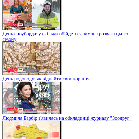
День сноуборда: у скільки обійдеться зимова розвага цього
сезону
День родоводу: як віднайти своє коріння
Людмила Барбір з'явилась на обкладинці журналу "Зоодруг"