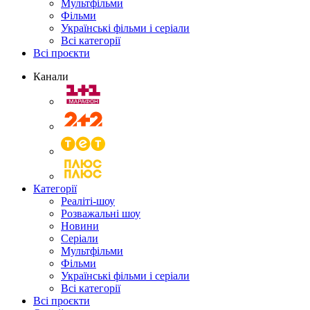
Мультфільми
Фільми
Українські фільми і серіали
Всі категорії
Всі проєкти
Канали
Категорії
Реаліті-шоу
Розважальні шоу
Новини
Серіали
Мультфільми
Фільми
Українські фільми і серіали
Всі категорії
Всі проєкти