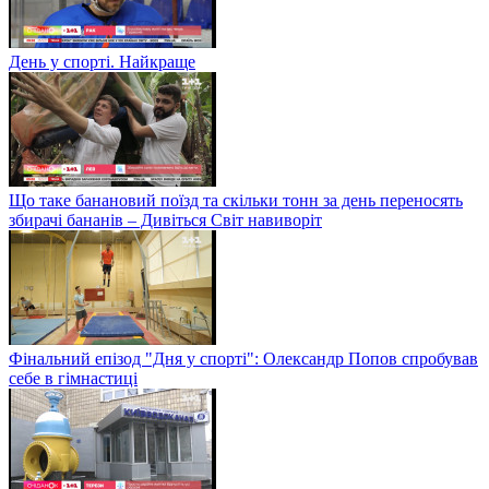
День у спорті. Найкраще
Що таке банановий поїзд та скільки тонн за день переносять
збирачі бананів – Дивіться Світ навиворіт
Фінальний епізод "Дня у спорті": Олександр Попов спробував
себе в гімнастиці