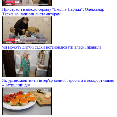
Пристрасті навколо серіалу "Емілі в Парижі": Олександр
Ткаченко написав листа авторам
Чи можуть дитячі садки встановлювати власні правила
Як урізноманітнити інтер'єр ванної і зробити її комфортнішою
– Затишний дім