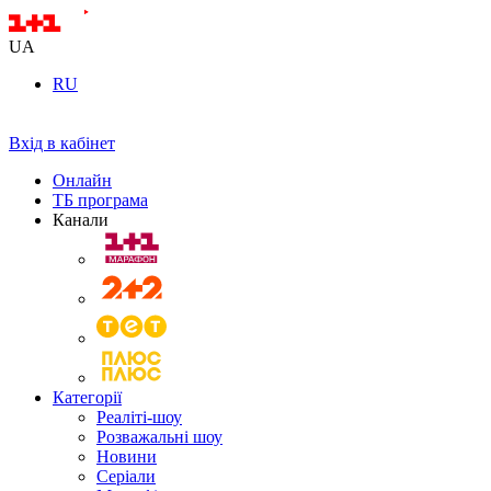
UA
RU
Вхід в кабінет
Онлайн
ТБ програма
Канали
Категорії
Реаліті-шоу
Розважальні шоу
Новини
Серіали