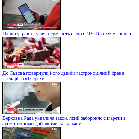
На що українці уже витрачають свою COVID-тисячу гривень
До Львова повернули його давній гастрономічний бренд
клепарівські черехи
Верховна Рада ухвалила закон, який забороняє сигарети з
ароматичними добавками та кальяни