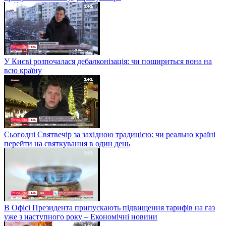
У Києві розпочалася дебалконізація: чи пошириться вона на
всю країну
Сьогодні Святвечір за західною традицією: чи реально країні
перейти на святкування в один день
В Офісі Президента припускають підвищення тарифів на газ
уже з наступного року – Економічні новини