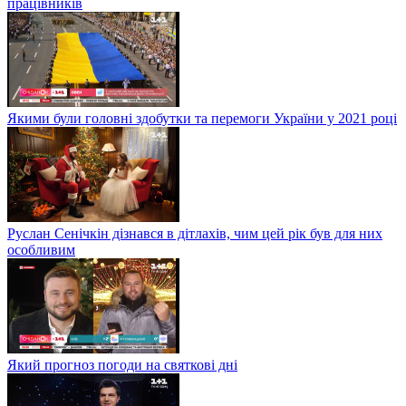
працівників
Якими були головні здобутки та перемоги України у 2021 році
Руслан Сенічкін дізнався в дітлахів, чим цей рік був для них
особливим
Який прогноз погоди на святкові дні