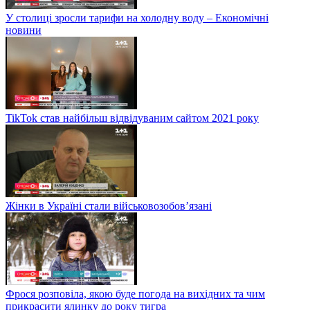
У столиці зросли тарифи на холодну воду – Економічні
новини
TikTok став найбільш відвідуваним сайтом 2021 року
Жінки в Україні стали військовозобов’язані
Фрося розповіла, якою буде погода на вихідних та чим
прикрасити ялинку до року тигра