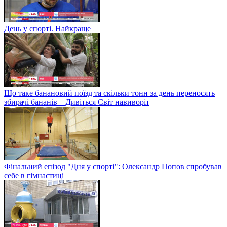
День у спорті. Найкраще
Що таке банановий поїзд та скільки тонн за день переносять
збирачі бананів – Дивіться Світ навиворіт
Фінальний епізод "Дня у спорті": Олександр Попов спробував
себе в гімнастиці