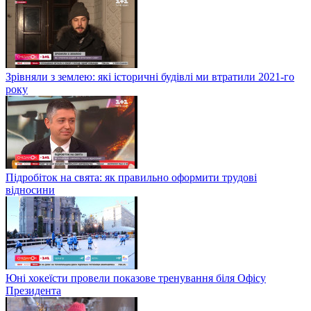
Зрівняли з землею: які історичні будівлі ми втратили 2021-го
року
Підробіток на свята: як правильно оформити трудові
відносини
Юні хокеїсти провели показове тренування біля Офісу
Президента