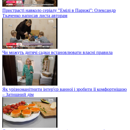
Пристрасті навколо серіалу "Емілі в Парижі": Олександр
Ткаченко написав листа авторам
Чи можуть дитячі садки встановлювати власні правила
Як урізноманітнити інтер'єр ванної і зробити її комфортнішою
– Затишний дім