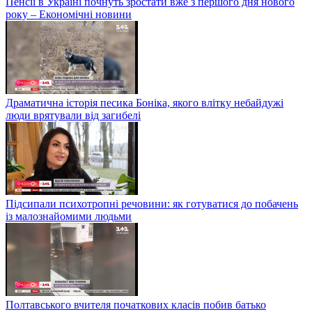
Пенсії в Україні почнуть зростати вже з першого дня нового
року – Економічні новини
Драматична історія песика Боніка, якого влітку небайдужі
люди врятували від загибелі
Підсипали психотропні речовини: як готуватися до побачень
із малознайомими людьми
Полтавського вчителя початкових класів побив батько