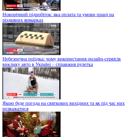
Новорічний підробіток: яка оплата та умови праці на
різдвяних ярмарках
Небезпечна поїздка: чому використання онлайн-сервісів
виклику авто в Україні – справжня рулетка
Якою буде погода на святкових вихідних та як під час них
розважатися