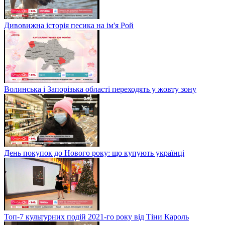
Дивовижна історія песика на ім'я Рой
Волинська і Запорізька області переходять у жовту зону
День покупок до Нового року: що купують українці
Топ-7 культурних подій 2021-го року від Тіни Кароль