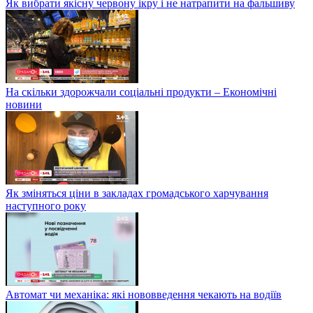
Як вибрати якісну червону ікру і не натрапити на фальшиву
На скільки здорожчали соціальні продукти – Економічні
новини
Як зміняться ціни в закладах громадського харчування
наступного року
Автомат чи механіка: які нововведення чекають на водіїв