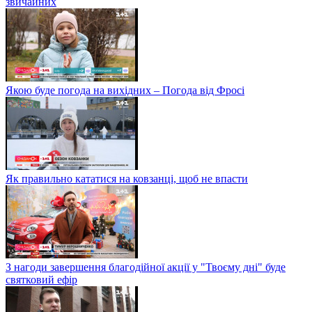
звичайних
Якою буде погода на вихідних – Погода від Фросі
Як правильно кататися на ковзанці, щоб не впасти
З нагоди завершення благодійної акції у "Твоєму дні" буде
святковий ефір