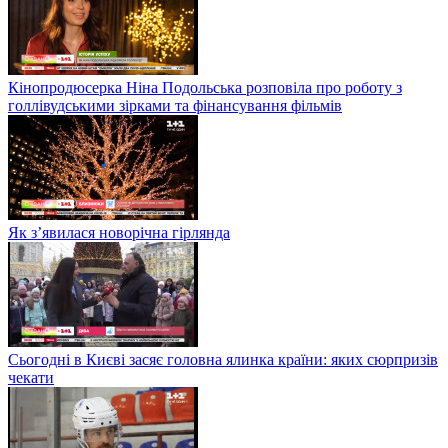
Кінопродюсерка Ніна Подольська розповіла про роботу з
голлівудськими зірками та фінансування фільмів
Як з’явилася новорічна гірлянда
Сьогодні в Києві засяє головна ялинка країни: яких сюрпризів
чекати