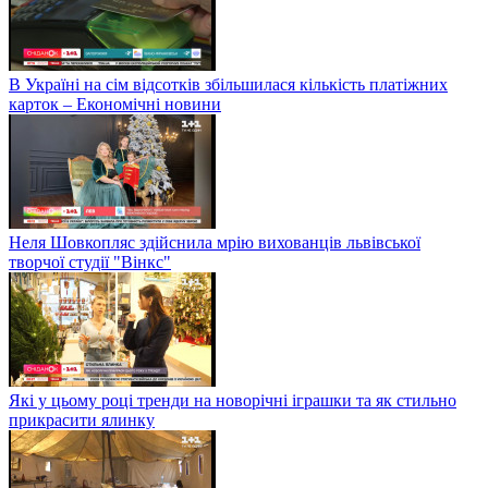
В Україні на сім відсотків збільшилася кількість платіжних
карток – Економічні новини
Неля Шовкопляс здійснила мрію вихованців львівської
творчої студії "Вінкс"
Які у цьому році тренди на новорічні іграшки та як стильно
прикрасити ялинку