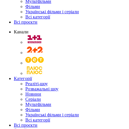
Мультфільми
Фільми
Українські фільми і серіали
Всі категорії
Всі проєкти
Канали
Категорії
Реаліті-шоу
Розважальні шоу
Новини
Серіали
Мультфільми
Фільми
Українські фільми і серіали
Всі категорії
Всі проєкти