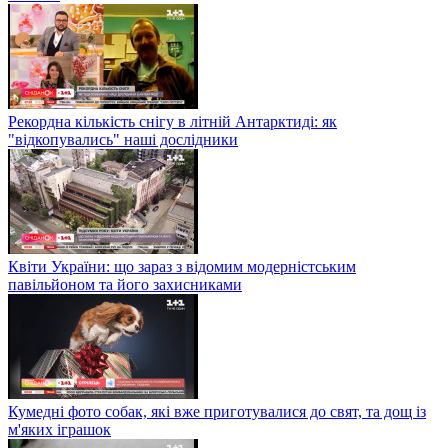
Рекордна кількість снігу в літній Антарктиді: як
"відкопувались" наші дослідники
Квіти України: що зараз з відомим модерністським
павільйоном та його захисниками
Кумедні фото собак, які вже приготувалися до свят, та дощ із
м'яких іграшок