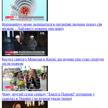
Коронавірус може залишатися в організмі людини понад сім
місяців – Дайджест новини про ковід
Костел святого Миколая в Києві: що відомо про стан споруди
після пожежі
Чому другий сезон серіалу "Емілі в Парижі" потрапив у
скандал в Україні і чи відреагували творці