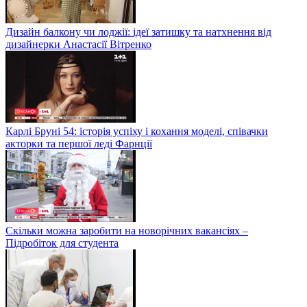
Дизайн балкону чи лоджії: ідеї затишку та натхнення від
дизайнерки Анастасії Вітренко
Карлі Бруні 54: історія успіху і кохання моделі, співачки
акторки та першої леді Фарнції
Скільки можна заробити на новорічних вакансіях –
Підробіток для студента