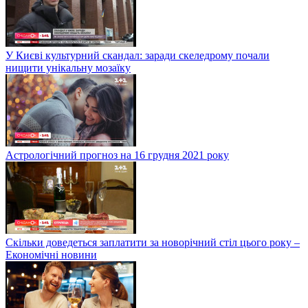
У Києві культурний скандал: заради скеледрому почали
нищити унікальну мозаїку
Астрологічний прогноз на 16 грудня 2021 року
Скільки доведеться заплатити за новорічний стіл цього року –
Економічні новини