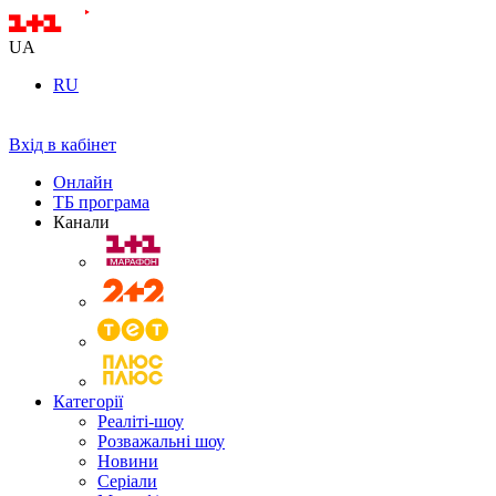
UA
RU
Вхід в кабінет
Онлайн
ТБ програма
Канали
Категорії
Реаліті-шоу
Розважальні шоу
Новини
Серіали