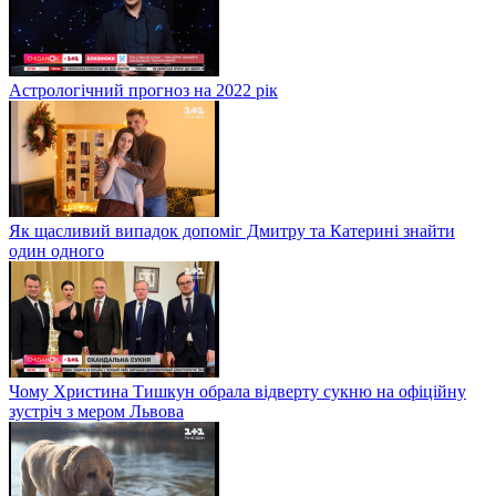
Астрологічний прогноз на 2022 рік
Як щасливий випадок допоміг Дмитру та Катерині знайти
один одного
Чому Христина Тишкун обрала відверту сукню на офіційну
зустріч з мером Львова