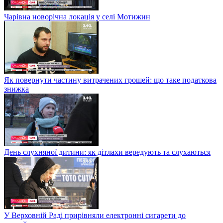
Чарівна новорічна локація у селі Мотижин
Як повернути частину витрачених грошей: що таке податкова
знижка
День слухняної дитини: як дітлахи вередують та слухаються
У Верховній Раді прирівняли електронні сигарети до