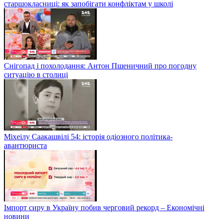
старшокласниці: як запобігати конфліктам у школі
Снігопад і похолодання: Антон Пшеничний про погодну
ситуацію в столиці
Міхеілу Саакашвілі 54: історія одіозного політика-
авантюриста
Імпорт сиру в Україну побив черговий рекорд – Економічні
новини