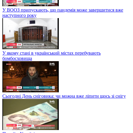
У ВООЗ припускають, що пандемія може завершитися вже
наступного року
У якому стані в український містах перебувають
бомбосховища
Сьогодні День сніговика: чи можна вже ліпити щось зі снігу