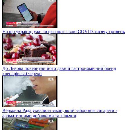
На що українці уже витрачають свою COVID-тисячу гривень
До Львова повернули його давній гастрономічний бренд
клепарівські черехи
Верховна Рада ухвалила закон, який забороняє сигарети з
ароматичними добавками та кальяни