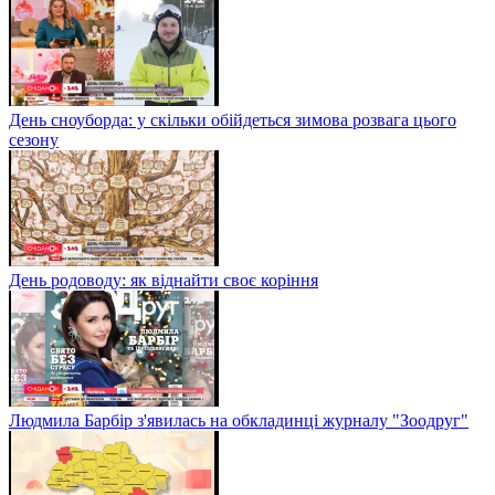
День сноуборда: у скільки обійдеться зимова розвага цього
сезону
День родоводу: як віднайти своє коріння
Людмила Барбір з'явилась на обкладинці журналу "Зоодруг"