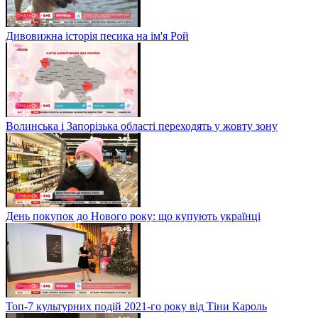
Дивовижна історія песика на ім'я Рой
Волинська і Запорізька області переходять у жовту зону
День покупок до Нового року: що купують українці
Топ-7 культурних подій 2021-го року від Тіни Кароль