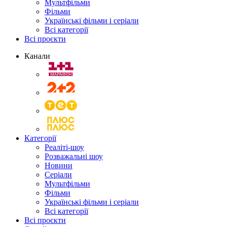
Мультфільми
Фільми
Українські фільми і серіали
Всі категорії
Всі проєкти
Канали
Категорії
Реаліті-шоу
Розважальні шоу
Новини
Серіали
Мультфільми
Фільми
Українські фільми і серіали
Всі категорії
Всі проєкти