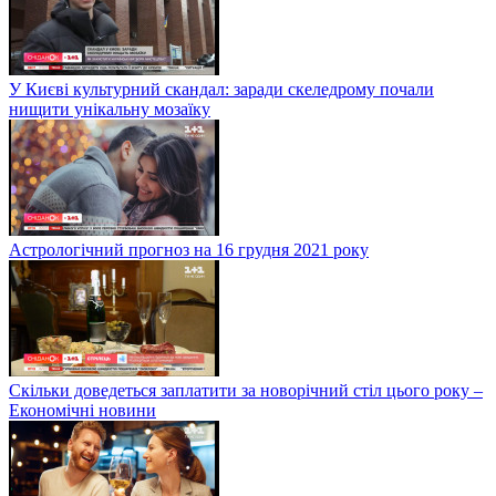
У Києві культурний скандал: заради скеледрому почали
нищити унікальну мозаїку
Астрологічний прогноз на 16 грудня 2021 року
Скільки доведеться заплатити за новорічний стіл цього року –
Економічні новини