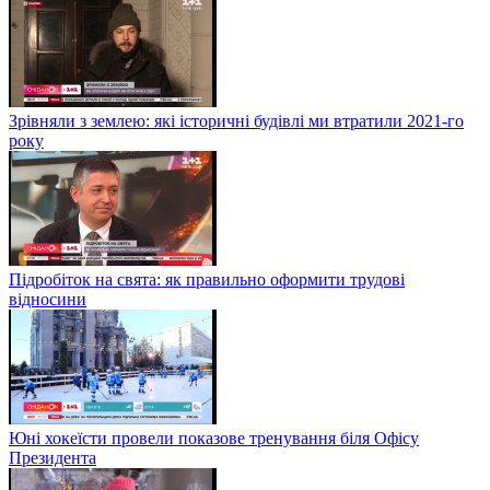
Зрівняли з землею: які історичні будівлі ми втратили 2021-го
року
Підробіток на свята: як правильно оформити трудові
відносини
Юні хокеїсти провели показове тренування біля Офісу
Президента