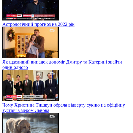
Астрологічний прогноз на 2022 рік
Як щасливий випадок допоміг Дмитру та Катерині знайти
один одного
Чому Христина Тишкун обрала відверту сукню на офіційну
зустріч з мером Львова