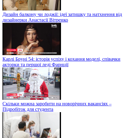
Дизайн балкону чи лоджії: ідеї затишку та натхнення від
дизайнерки Анастасії Вітренко
Карлі Бруні 54: історія успіху і кохання моделі, співачки
акторки та першої леді Фарнції
Скільки можна заробити на новорічних вакансіях –
Підробіток для студента