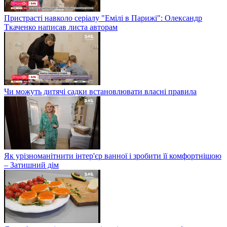
Пристрасті навколо серіалу "Емілі в Парижі": Олександр
Ткаченко написав листа авторам
Чи можуть дитячі садки встановлювати власні правила
Як урізноманітнити інтер'єр ванної і зробити її комфортнішою
– Затишний дім