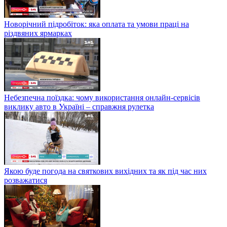
Новорічний підробіток: яка оплата та умови праці на
різдвяних ярмарках
Небезпечна поїздка: чому використання онлайн-сервісів
виклику авто в Україні – справжня рулетка
Якою буде погода на святкових вихідних та як під час них
розважатися