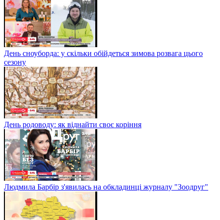
День сноуборда: у скільки обійдеться зимова розвага цього
сезону
День родоводу: як віднайти своє коріння
Людмила Барбір з'явилась на обкладинці журналу "Зоодруг"