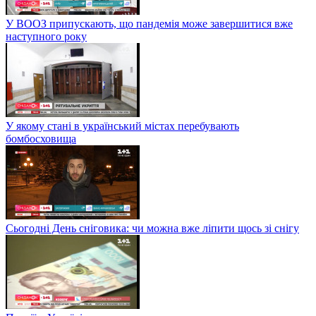
У ВООЗ припускають, що пандемія може завершитися вже
наступного року
У якому стані в український містах перебувають
бомбосховища
Сьогодні День сніговика: чи можна вже ліпити щось зі снігу