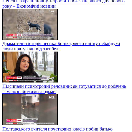
Пенсії в Україні почнуть зростати вже з першого дня нового
року – Економічні новини
Драматична історія песика Боніка, якого влітку небайдужі
люди врятували від загибелі
Підсипали психотропні речовини: як готуватися до побачень
із малознайомими людьми
Полтавського вчителя початкових класів побив батько