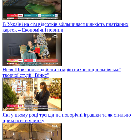
В Україні на сім відсотків збільшилася кількість платіжних
карток – Економічні новини
Неля Шовкопляс здійснила мрію вихованців львівської
творчої студії "Вінкс"
Які у цьому році тренди на новорічні іграшки та як стильно
прикрасити ялинку