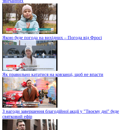
звичайних
Якою буде погода на вихідних – Погода від Фросі
Як правильно кататися на ковзанці, щоб не впасти
З нагоди завершення благодійної акції у "Твоєму дні" буде
святковий ефір