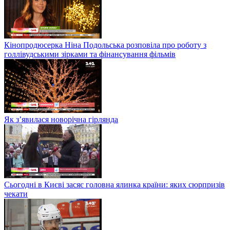
Кінопродюсерка Ніна Подольська розповіла про роботу з
голлівудськими зірками та фінансування фільмів
Як з’явилася новорічна гірлянда
Сьогодні в Києві засяє головна ялинка країни: яких сюрпризів
чекати