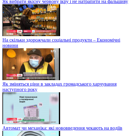
Як вибрати якісну червону ікру і не натрапити на фальшиву
На скільки здорожчали соціальні продукти – Економічні
новини
Як зміняться ціни в закладах громадського харчування
наступного року
Автомат чи механіка: які нововведення чекають на водіїв