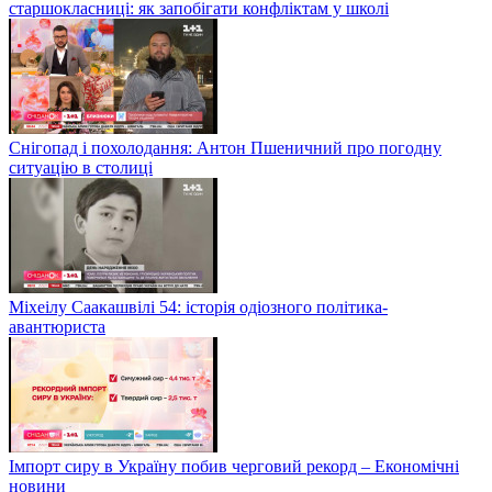
старшокласниці: як запобігати конфліктам у школі
Снігопад і похолодання: Антон Пшеничний про погодну
ситуацію в столиці
Міхеілу Саакашвілі 54: історія одіозного політика-
авантюриста
Імпорт сиру в Україну побив черговий рекорд – Економічні
новини