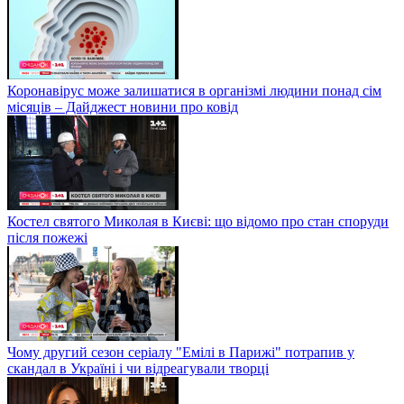
Коронавірус може залишатися в організмі людини понад сім
місяців – Дайджест новини про ковід
Костел святого Миколая в Києві: що відомо про стан споруди
після пожежі
Чому другий сезон серіалу "Емілі в Парижі" потрапив у
скандал в Україні і чи відреагували творці