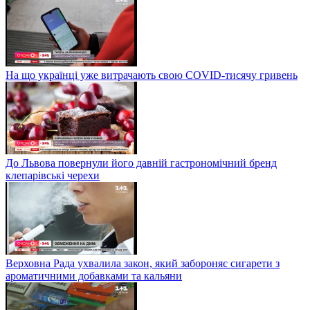
На що українці уже витрачають свою COVID-тисячу гривень
До Львова повернули його давній гастрономічний бренд
клепарівські черехи
Верховна Рада ухвалила закон, який забороняє сигарети з
ароматичними добавками та кальяни