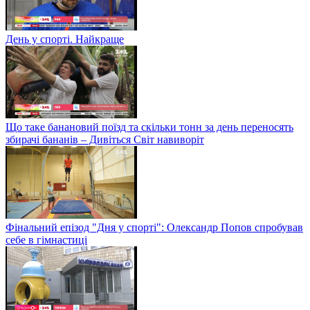
День у спорті. Найкраще
Що таке банановий поїзд та скільки тонн за день переносять
збирачі бананів – Дивіться Світ навиворіт
Фінальний епізод "Дня у спорті": Олександр Попов спробував
себе в гімнастиці