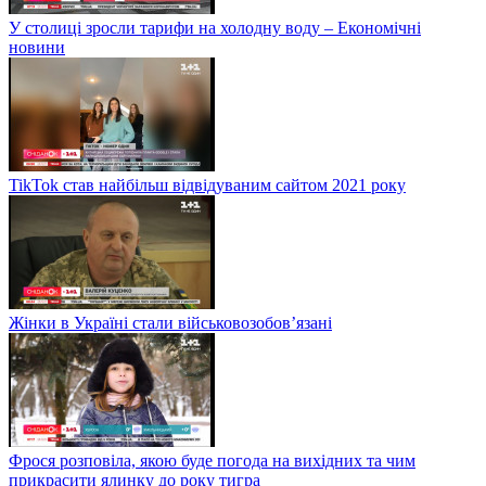
У столиці зросли тарифи на холодну воду – Економічні
новини
TikTok став найбільш відвідуваним сайтом 2021 року
Жінки в Україні стали військовозобов’язані
Фрося розповіла, якою буде погода на вихідних та чим
прикрасити ялинку до року тигра