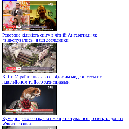
Рекордна кількість снігу в літній Антарктиді: як
"відкопувались" наші дослідники
Квіти України: що зараз з відомим модерністським
павільйоном та його захисниками
Кумедні фото собак, які вже приготувалися до свят, та дощ із
м'яких іграшок