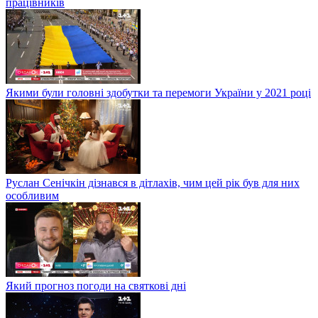
працівників
Якими були головні здобутки та перемоги України у 2021 році
Руслан Сенічкін дізнався в дітлахів, чим цей рік був для них
особливим
Який прогноз погоди на святкові дні