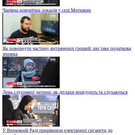
Чарівна новорічна локація у селі Мотижин
Як повернути частину витрачених грошей: що таке податкова
знижка
День слухняної дитини: як дітлахи вередують та слухаються
У Верховній Раді прирівняли електронні сигарети до