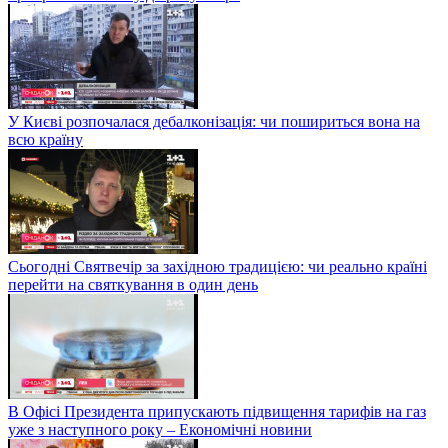
У Києві розпочалася дебалконізація: чи пошириться вона на
всю країну
Сьогодні Святвечір за західною традицією: чи реально країні
перейти на святкування в один день
В Офісі Президента припускають підвищення тарифів на газ
уже з наступного року – Економічні новини