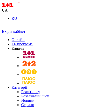
UA
RU
Вхід в кабінет
Онлайн
ТБ програма
Канали
Категорії
Реаліті-шоу
Розважальні шоу
Новини
Серіали