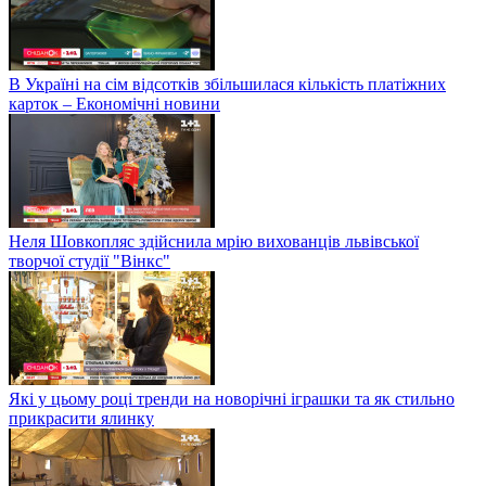
В Україні на сім відсотків збільшилася кількість платіжних
карток – Економічні новини
Неля Шовкопляс здійснила мрію вихованців львівської
творчої студії "Вінкс"
Які у цьому році тренди на новорічні іграшки та як стильно
прикрасити ялинку