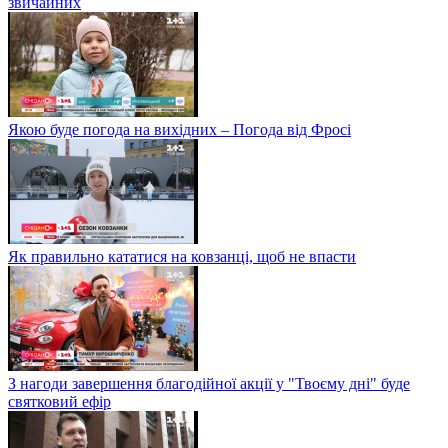
звичайних
Якою буде погода на вихідних – Погода від Фросі
Як правильно кататися на ковзанці, щоб не впасти
З нагоди завершення благодійної акції у "Твоєму дні" буде
святковий ефір