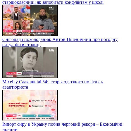
старшокласниці: як запобігати конфліктам у школі
Снігопад і похолодання: Антон Пшеничний про погодну
ситуацію в столиці
Міхеілу Саакашвілі 54: історія одіозного політика-
авантюриста
Імпорт сиру в Україну побив черговий рекорд – Економічні
новини