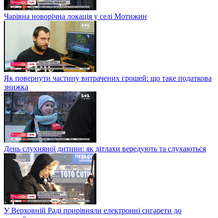
Чарівна новорічна локація у селі Мотижин
Як повернути частину витрачених грошей: що таке податкова
знижка
День слухняної дитини: як дітлахи вередують та слухаються
У Верховній Раді прирівняли електронні сигарети до