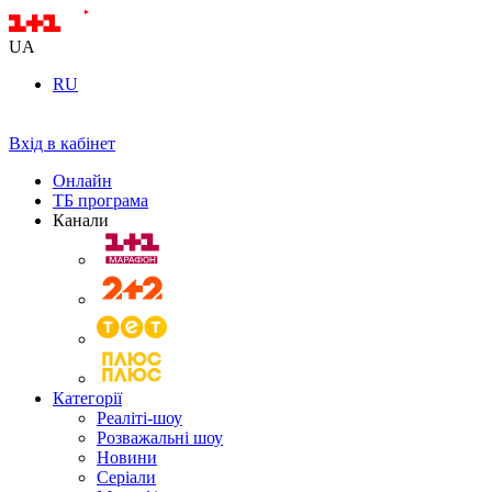
UA
RU
Вхід в кабінет
Онлайн
ТБ програма
Канали
Категорії
Реаліті-шоу
Розважальні шоу
Новини
Серіали