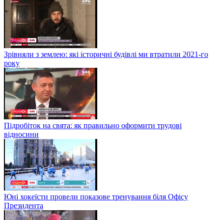
Зрівняли з землею: які історичні будівлі ми втратили 2021-го
року
Підробіток на свята: як правильно оформити трудові
відносини
Юні хокеїсти провели показове тренування біля Офісу
Президента