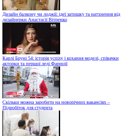
Дизайн балкону чи лоджії: ідеї затишку та натхнення від
дизайнерки Анастасії Вітренко
Карлі Бруні 54: історія успіху і кохання моделі, співачки
акторки та першої леді Фарнції
Скільки можна заробити на новорічних вакансіях –
Підробіток для студента