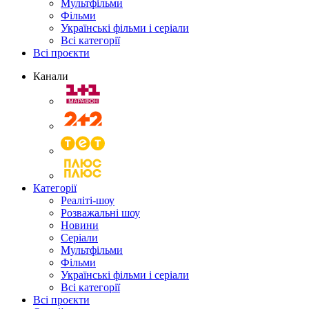
Мультфільми
Фільми
Українські фільми і серіали
Всі категорії
Всі проєкти
Канали
Категорії
Реаліті-шоу
Розважальні шоу
Новини
Серіали
Мультфільми
Фільми
Українські фільми і серіали
Всі категорії
Всі проєкти