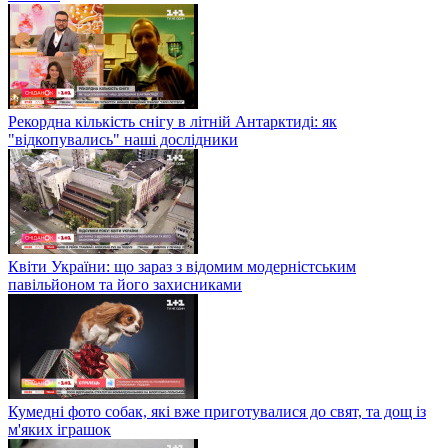
Рекордна кількість снігу в літній Антарктиді: як
"відкопувались" наші дослідники
Квіти України: що зараз з відомим модерністським
павільйоном та його захисниками
Кумедні фото собак, які вже приготувалися до свят, та дощ із
м'яких іграшок