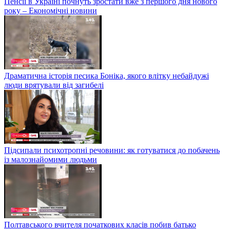
Пенсії в Україні почнуть зростати вже з першого дня нового
року – Економічні новини
Драматична історія песика Боніка, якого влітку небайдужі
люди врятували від загибелі
Підсипали психотропні речовини: як готуватися до побачень
із малознайомими людьми
Полтавського вчителя початкових класів побив батько