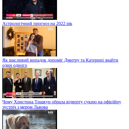
Астрологічний прогноз на 2022 рік
Як щасливий випадок допоміг Дмитру та Катерині знайти
один одного
Чому Христина Тишкун обрала відверту сукню на офіційну
зустріч з мером Львова