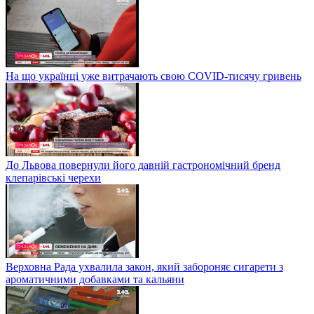
На що українці уже витрачають свою COVID-тисячу гривень
До Львова повернули його давній гастрономічний бренд
клепарівські черехи
Верховна Рада ухвалила закон, який забороняє сигарети з
ароматичними добавками та кальяни