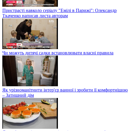
Пристрасті навколо серіалу "Емілі в Парижі": Олександр
Ткаченко написав листа авторам
Чи можуть дитячі садки встановлювати власні правила
Як урізноманітнити інтер'єр ванної і зробити її комфортнішою
– Затишний дім