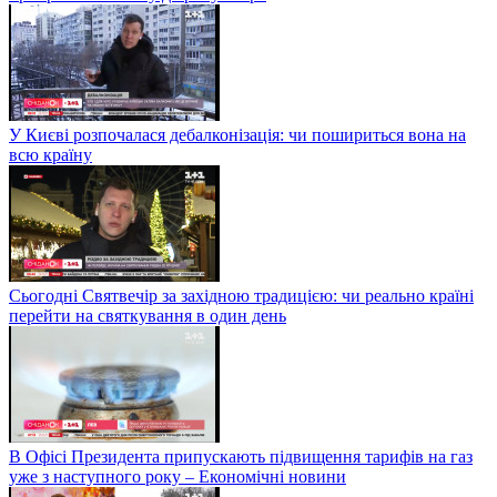
У Києві розпочалася дебалконізація: чи пошириться вона на
всю країну
Сьогодні Святвечір за західною традицією: чи реально країні
перейти на святкування в один день
В Офісі Президента припускають підвищення тарифів на газ
уже з наступного року – Економічні новини