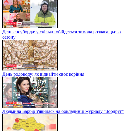
День сноуборда: у скільки обійдеться зимова розвага цього
сезону
День родоводу: як віднайти своє коріння
Людмила Барбір з'явилась на обкладинці журналу "Зоодруг"