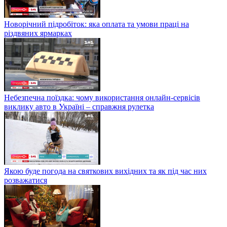
Новорічний підробіток: яка оплата та умови праці на
різдвяних ярмарках
Небезпечна поїздка: чому використання онлайн-сервісів
виклику авто в Україні – справжня рулетка
Якою буде погода на святкових вихідних та як під час них
розважатися