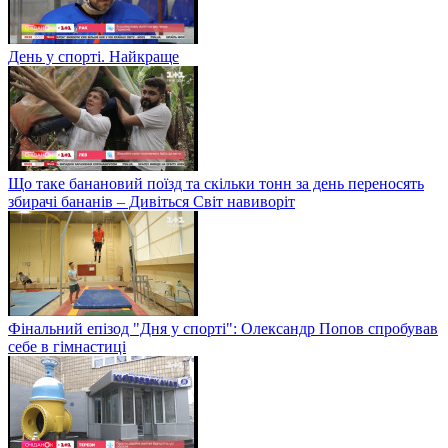
День у спорті. Найкраще
Що таке банановий поїзд та скільки тонн за день переносять
збирачі бананів – Дивіться Світ навиворіт
Фінальний епізод "Дня у спорті": Олександр Попов спробував
себе в гімнастиці