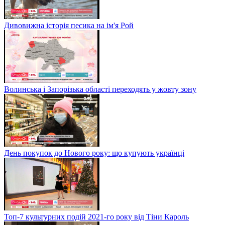
Дивовижна історія песика на ім'я Рой
Волинська і Запорізька області переходять у жовту зону
День покупок до Нового року: що купують українці
Топ-7 культурних подій 2021-го року від Тіни Кароль