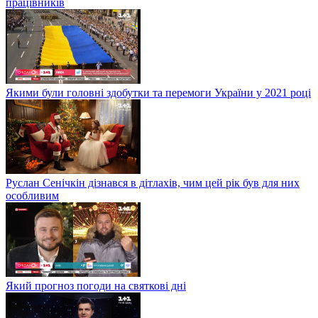
працівників
Якими були головні здобутки та перемоги України у 2021 році
Руслан Сенічкін дізнався в дітлахів, чим цей рік був для них
особливим
Який прогноз погоди на святкові дні