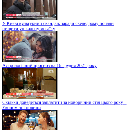
У Києві культурний скандал: заради скеледрому почали
нищити унікальну мозаїку
Астрологічний прогноз на 16 грудня 2021 року
Скільки доведеться заплатити за новорічний стіл цього року –
Економічні новини