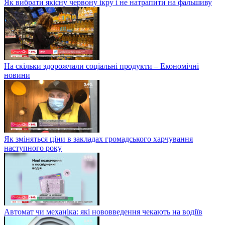
Як вибрати якісну червону ікру і не натрапити на фальшиву
На скільки здорожчали соціальні продукти – Економічні
новини
Як зміняться ціни в закладах громадського харчування
наступного року
Автомат чи механіка: які нововведення чекають на водіїв