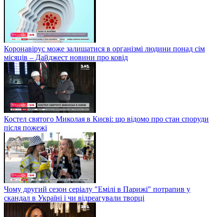
Коронавірус може залишатися в організмі людини понад сім
місяців – Дайджест новини про ковід
Костел святого Миколая в Києві: що відомо про стан споруди
після пожежі
Чому другий сезон серіалу "Емілі в Парижі" потрапив у
скандал в Україні і чи відреагували творці