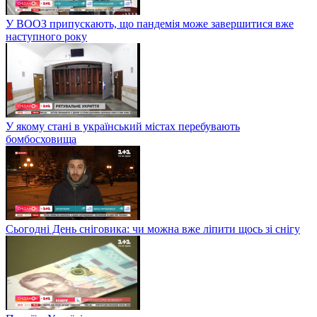
У ВООЗ припускають, що пандемія може завершитися вже
наступного року
У якому стані в український містах перебувають
бомбосховища
Сьогодні День сніговика: чи можна вже ліпити щось зі снігу