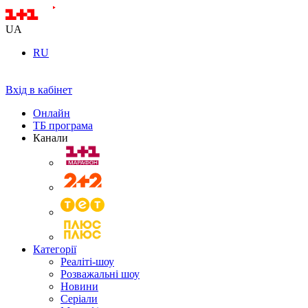
UA
RU
Вхід в кабінет
Онлайн
ТБ програма
Канали
Категорії
Реаліті-шоу
Розважальні шоу
Новини
Серіали