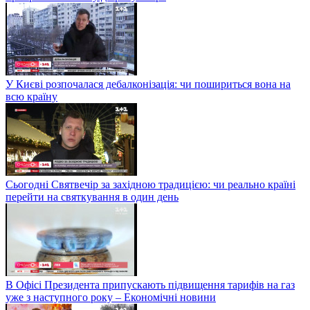
У Києві розпочалася дебалконізація: чи пошириться вона на
всю країну
Сьогодні Святвечір за західною традицією: чи реально країні
перейти на святкування в один день
В Офісі Президента припускають підвищення тарифів на газ
уже з наступного року – Економічні новини