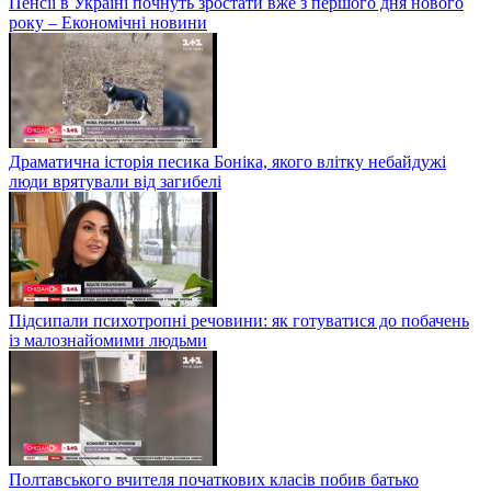
Пенсії в Україні почнуть зростати вже з першого дня нового
року – Економічні новини
Драматична історія песика Боніка, якого влітку небайдужі
люди врятували від загибелі
Підсипали психотропні речовини: як готуватися до побачень
із малознайомими людьми
Полтавського вчителя початкових класів побив батько