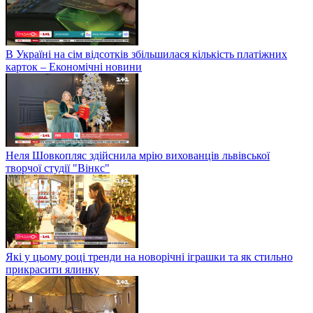
В Україні на сім відсотків збільшилася кількість платіжних
карток – Економічні новини
Неля Шовкопляс здійснила мрію вихованців львівської
творчої студії "Вінкс"
Які у цьому році тренди на новорічні іграшки та як стильно
прикрасити ялинку