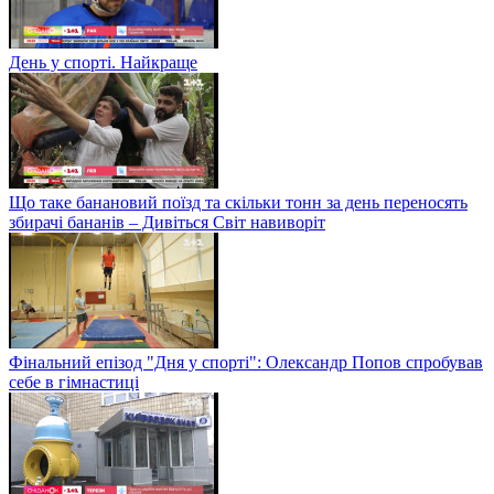
День у спорті. Найкраще
Що таке банановий поїзд та скільки тонн за день переносять
збирачі бананів – Дивіться Світ навиворіт
Фінальний епізод "Дня у спорті": Олександр Попов спробував
себе в гімнастиці