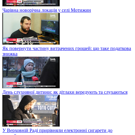
Чарівна новорічна локація у селі Мотижин
Як повернути частину витрачених грошей: що таке податкова
знижка
День слухняної дитини: як дітлахи вередують та слухаються
У Верховній Раді прирівняли електронні сигарети до