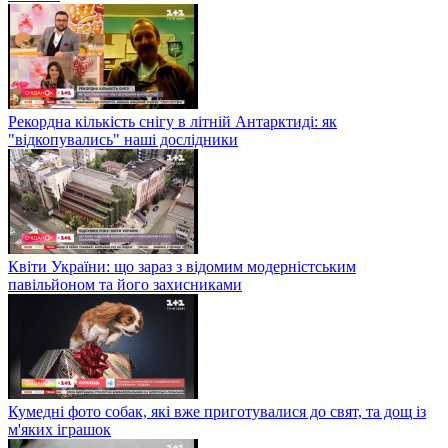
Рекордна кількість снігу в літній Антарктиді: як
"відкопувались" наші дослідники
Квіти України: що зараз з відомим модерністським
павільйоном та його захисниками
Кумедні фото собак, які вже приготувалися до свят, та дощ із
м'яких іграшок