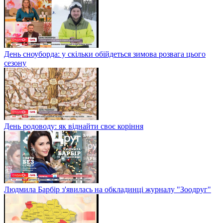
День сноуборда: у скільки обійдеться зимова розвага цього
сезону
День родоводу: як віднайти своє коріння
Людмила Барбір з'явилась на обкладинці журналу "Зоодруг"