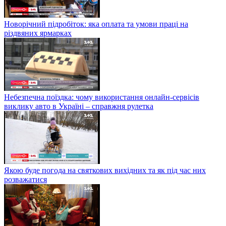
Новорічний підробіток: яка оплата та умови праці на
різдвяних ярмарках
Небезпечна поїздка: чому використання онлайн-сервісів
виклику авто в Україні – справжня рулетка
Якою буде погода на святкових вихідних та як під час них
розважатися