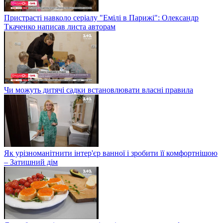
Пристрасті навколо серіалу "Емілі в Парижі": Олександр
Ткаченко написав листа авторам
Чи можуть дитячі садки встановлювати власні правила
Як урізноманітнити інтер'єр ванної і зробити її комфортнішою
– Затишний дім