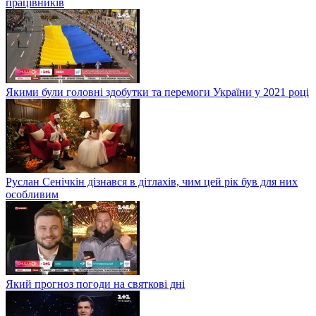
працівників
Якими були головні здобутки та перемоги України у 2021 році
Руслан Сенічкін дізнався в дітлахів, чим цей рік був для них
особливим
Який прогноз погоди на святкові дні