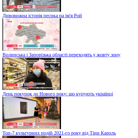
Дивовижна історія песика на ім'я Рой
Волинська і Запорізька області переходять у жовту зону
День покупок до Нового року: що купують українці
Топ-7 культурних подій 2021-го року від Тіни Кароль