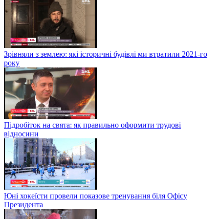
Зрівняли з землею: які історичні будівлі ми втратили 2021-го
року
Підробіток на свята: як правильно оформити трудові
відносини
Юні хокеїсти провели показове тренування біля Офісу
Президента