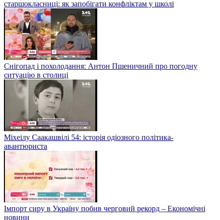
старшокласниці: як запобігати конфліктам у школі
Снігопад і похолодання: Антон Пшеничний про погодну
ситуацію в столиці
Міхеілу Саакашвілі 54: історія одіозного політика-
авантюриста
Імпорт сиру в Україну побив черговий рекорд – Економічні
новини