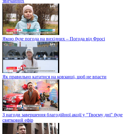
звичайних
Якою буде погода на вихідних – Погода від Фросі
Як правильно кататися на ковзанці, щоб не впасти
З нагоди завершення благодійної акції у "Твоєму дні" буде
святковий ефір