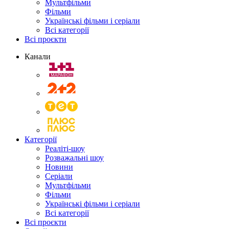
Мультфільми
Фільми
Українські фільми і серіали
Всі категорії
Всі проєкти
Канали
Категорії
Реаліті-шоу
Розважальні шоу
Новини
Серіали
Мультфільми
Фільми
Українські фільми і серіали
Всі категорії
Всі проєкти