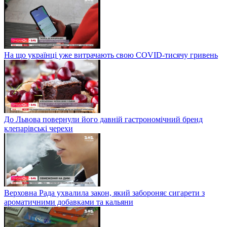
На що українці уже витрачають свою COVID-тисячу гривень
До Львова повернули його давній гастрономічний бренд
клепарівські черехи
Верховна Рада ухвалила закон, який забороняє сигарети з
ароматичними добавками та кальяни