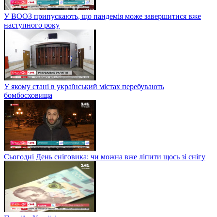
У ВООЗ припускають, що пандемія може завершитися вже
наступного року
У якому стані в український містах перебувають
бомбосховища
Сьогодні День сніговика: чи можна вже ліпити щось зі снігу