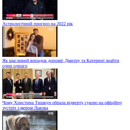
Астрологічний прогноз на 2022 рік
Як щасливий випадок допоміг Дмитру та Катерині знайти
один одного
Чому Христина Тишкун обрала відверту сукню на офіційну
зустріч з мером Львова