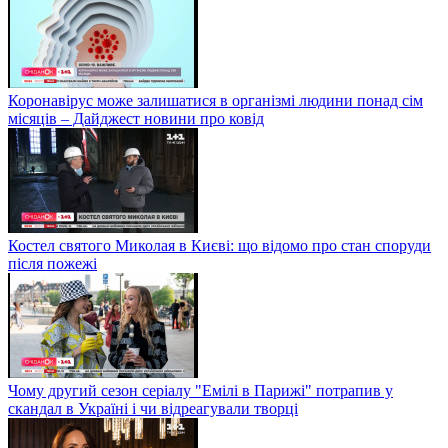
Коронавірус може залишатися в організмі людини понад сім
місяців – Дайджест новини про ковід
Костел святого Миколая в Києві: що відомо про стан споруди
після пожежі
Чому другий сезон серіалу "Емілі в Парижі" потрапив у
скандал в Україні і чи відреагували творці