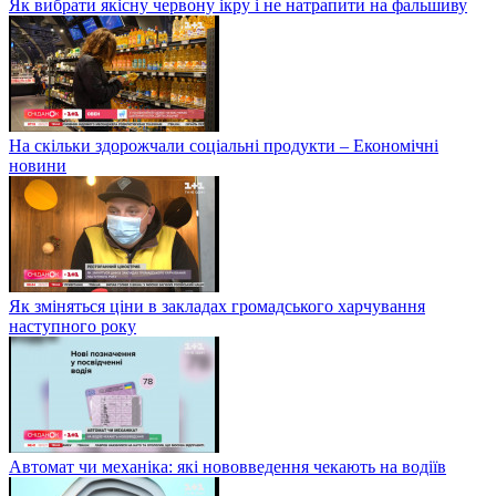
Як вибрати якісну червону ікру і не натрапити на фальшиву
На скільки здорожчали соціальні продукти – Економічні
новини
Як зміняться ціни в закладах громадського харчування
наступного року
Автомат чи механіка: які нововведення чекають на водіїв