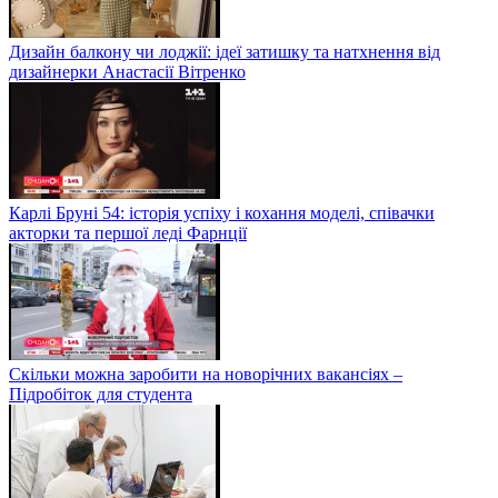
Дизайн балкону чи лоджії: ідеї затишку та натхнення від
дизайнерки Анастасії Вітренко
Карлі Бруні 54: історія успіху і кохання моделі, співачки
акторки та першої леді Фарнції
Скільки можна заробити на новорічних вакансіях –
Підробіток для студента