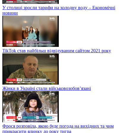
У столиці зросли тарифи на холодну воду – Економічні
новини
TikTok став найбільш відвідуваним сайтом 2021 року
Жінки в Україні стали військовозобов’язані
Фрося розповіла, якою буде погода на вихідних та чим
прикрасити ялинку до року тигра