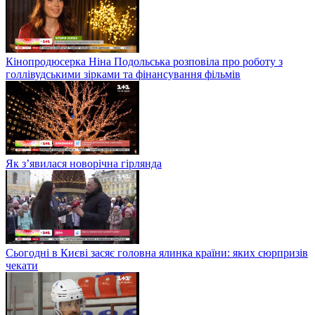
Кінопродюсерка Ніна Подольська розповіла про роботу з
голлівудськими зірками та фінансування фільмів
Як з’явилася новорічна гірлянда
Сьогодні в Києві засяє головна ялинка країни: яких сюрпризів
чекати