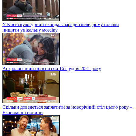
У Києві культурний скандал: заради скеледрому почали
нищити унікальну мозаїку
Астрологічний прогноз на 16 грудня 2021 року
Скільки доведеться заплатити за новорічний стіл цього року –
Економічні новини