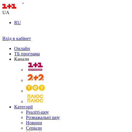
UA
RU
Вхід в кабінет
Онлайн
ТБ програма
Канали
Категорії
Реаліті-шоу
Розважальні шоу
Новини
Серіали