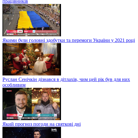
працівників
Якими були головні здобутки та перемоги України у 2021 році
Руслан Сенічкін дізнався в дітлахів, чим цей рік був для них
особливим
Який прогноз погоди на святкові дні