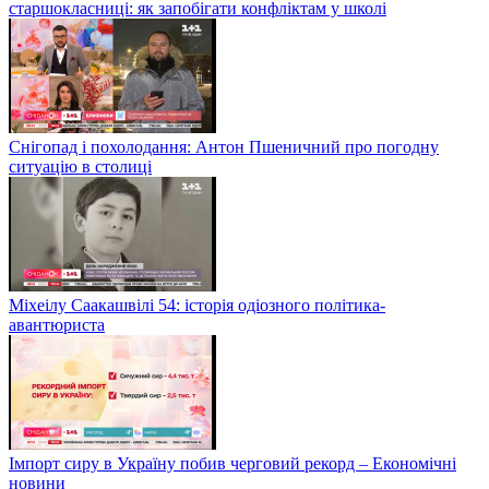
старшокласниці: як запобігати конфліктам у школі
Снігопад і похолодання: Антон Пшеничний про погодну
ситуацію в столиці
Міхеілу Саакашвілі 54: історія одіозного політика-
авантюриста
Імпорт сиру в Україну побив черговий рекорд – Економічні
новини