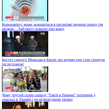
Коронавірус може залишатися в організмі людини понад сім
місяців – Дайджест новини про ковід
Костел святого Миколая в Києві: що відомо про стан споруди
після пожежі
Чому другий сезон серіалу "Емілі в Парижі" потрапив у
скандал в Україні і чи відреагували творці