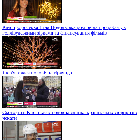
Кінопродюсерка Ніна Подольська розповіла про роботу з
голлівудськими зірками та фінансування фільмів
Як з’явилася новорічна гірлянда
Сьогодні в Києві засяє головна ялинка країни: яких сюрпризів
чекати