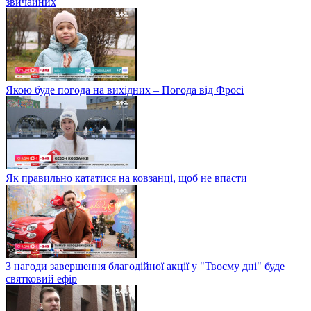
звичайних
Якою буде погода на вихідних – Погода від Фросі
Як правильно кататися на ковзанці, щоб не впасти
З нагоди завершення благодійної акції у "Твоєму дні" буде
святковий ефір