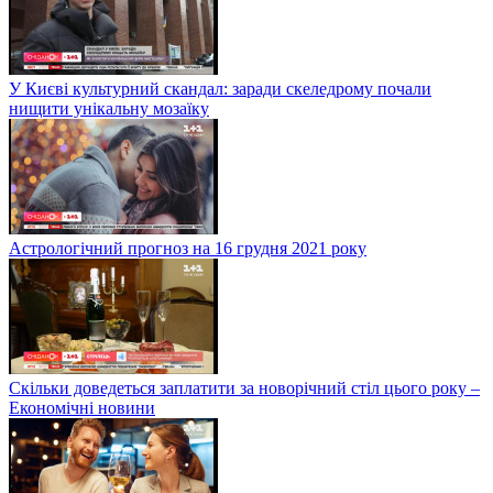
У Києві культурний скандал: заради скеледрому почали
нищити унікальну мозаїку
Астрологічний прогноз на 16 грудня 2021 року
Скільки доведеться заплатити за новорічний стіл цього року –
Економічні новини