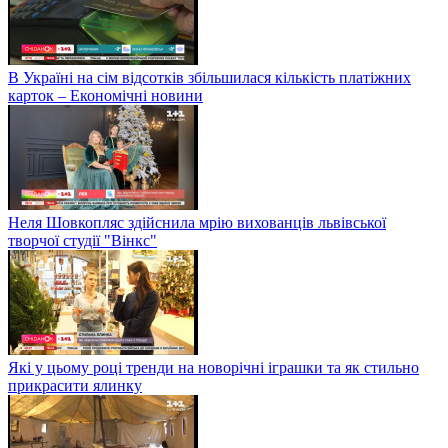
В Україні на сім відсотків збільшилася кількість платіжних
карток – Економічні новини
Неля Шовкопляс здійснила мрію вихованців львівської
творчої студії "Вінкс"
Які у цьому році тренди на новорічні іграшки та як стильно
прикрасити ялинку