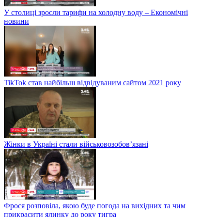
У столиці зросли тарифи на холодну воду – Економічні
новини
TikTok став найбільш відвідуваним сайтом 2021 року
Жінки в Україні стали військовозобов’язані
Фрося розповіла, якою буде погода на вихідних та чим
прикрасити ялинку до року тигра