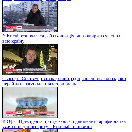
У Києві розпочалася дебалконізація: чи пошириться вона на
всю країну
Сьогодні Святвечір за західною традицією: чи реально країні
перейти на святкування в один день
В Офісі Президента припускають підвищення тарифів на газ
уже з наступного року – Економічні новини