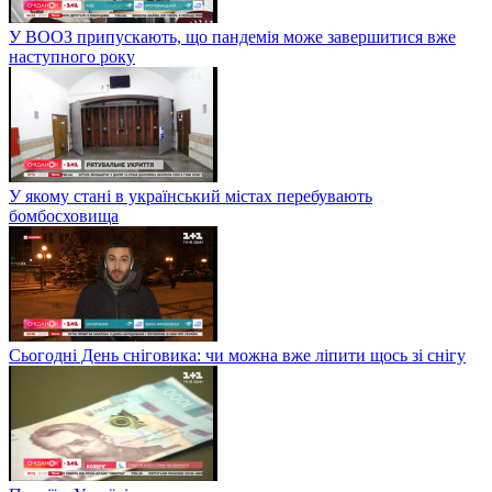
У ВООЗ припускають, що пандемія може завершитися вже
наступного року
У якому стані в український містах перебувають
бомбосховища
Сьогодні День сніговика: чи можна вже ліпити щось зі снігу