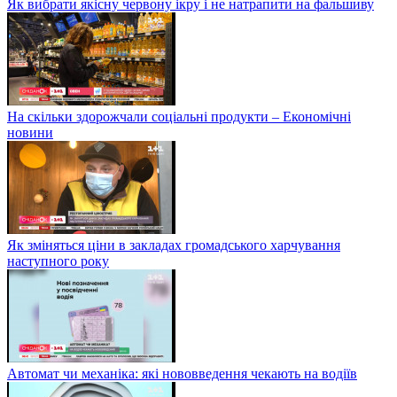
Як вибрати якісну червону ікру і не натрапити на фальшиву
На скільки здорожчали соціальні продукти – Економічні
новини
Як зміняться ціни в закладах громадського харчування
наступного року
Автомат чи механіка: які нововведення чекають на водіїв