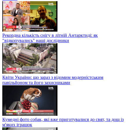
Рекордна кількість снігу в літній Антарктиді: як
"відкопувались" наші дослідники
Квіти України: що зараз з відомим модерністським
павільйоном та його захисниками
Кумедні фото собак, які вже приготувалися до свят, та дощ із
м'яких іграшок