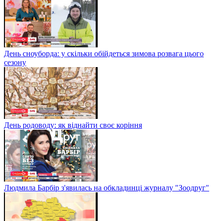
День сноуборда: у скільки обійдеться зимова розвага цього
сезону
День родоводу: як віднайти своє коріння
Людмила Барбір з'явилась на обкладинці журналу "Зоодруг"