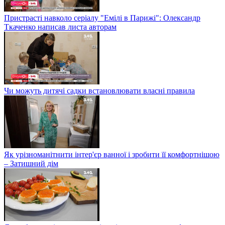
Пристрасті навколо серіалу "Емілі в Парижі": Олександр
Ткаченко написав листа авторам
Чи можуть дитячі садки встановлювати власні правила
Як урізноманітнити інтер'єр ванної і зробити її комфортнішою
– Затишний дім