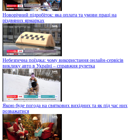
Новорічний підробіток: яка оплата та умови праці на
різдвяних ярмарках
Небезпечна поїздка: чому використання онлайн-сервісів
виклику авто в Україні – справжня рулетка
Якою буде погода на святкових вихідних та як під час них
розважатися