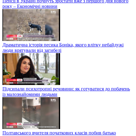
Пенсії в Україні почнуть зростати вже з першого дня нового
року – Економічні новини
Драматична історія песика Боніка, якого влітку небайдужі
люди врятували від загибелі
Підсипали психотропні речовини: як готуватися до побачень
із малознайомими людьми
Полтавського вчителя початкових класів побив батько