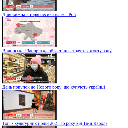
Дивовижна історія песика на ім'я Рой
Волинська і Запорізька області переходять у жовту зону
День покупок до Нового року: що купують українці
Топ-7 культурних подій 2021-го року від Тіни Кароль