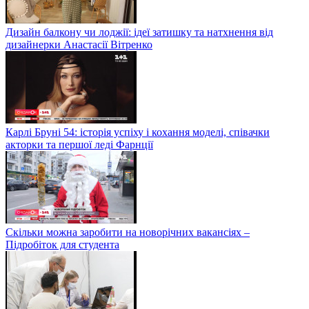
Дизайн балкону чи лоджії: ідеї затишку та натхнення від
дизайнерки Анастасії Вітренко
Карлі Бруні 54: історія успіху і кохання моделі, співачки
акторки та першої леді Фарнції
Скільки можна заробити на новорічних вакансіях –
Підробіток для студента