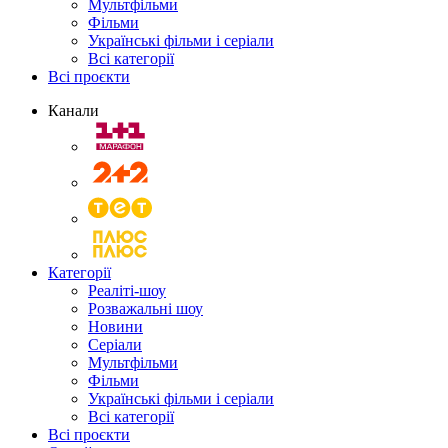
Мультфільми
Фільми
Українські фільми і серіали
Всі категорії
Всі проєкти
Канали
Категорії
Реаліті-шоу
Розважальні шоу
Новини
Серіали
Мультфільми
Фільми
Українські фільми і серіали
Всі категорії
Всі проєкти