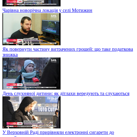
Чарівна новорічна локація у селі Мотижин
Як повернути частину витрачених грошей: що таке податкова
знижка
День слухняної дитини: як дітлахи вередують та слухаються
У Верховній Раді прирівняли електронні сигарети до