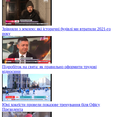
Зрівняли з землею: які історичні будівлі ми втратили 2021-го
року
Підробіток на свята: як правильно оформити трудові
відносини
Юні хокеїсти провели показове тренування біля Офісу
Президента