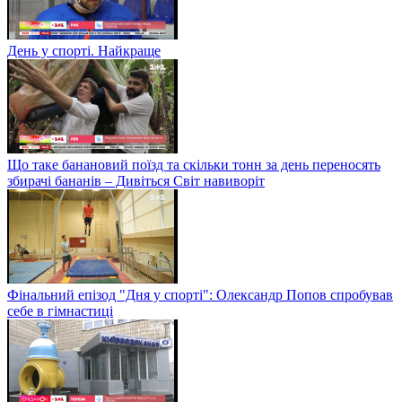
День у спорті. Найкраще
Що таке банановий поїзд та скільки тонн за день переносять
збирачі бананів – Дивіться Світ навиворіт
Фінальний епізод "Дня у спорті": Олександр Попов спробував
себе в гімнастиці