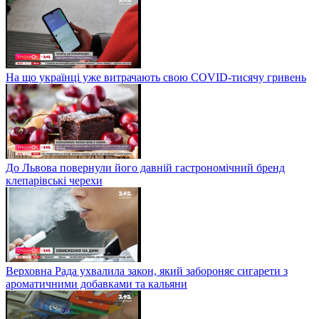
На що українці уже витрачають свою COVID-тисячу гривень
До Львова повернули його давній гастрономічний бренд
клепарівські черехи
Верховна Рада ухвалила закон, який забороняє сигарети з
ароматичними добавками та кальяни