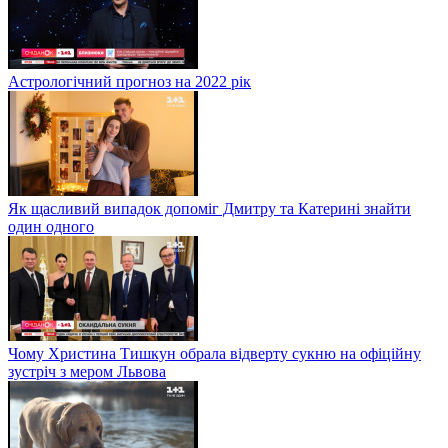
Астрологічний прогноз на 2022 рік
Як щасливий випадок допоміг Дмитру та Катерині знайти
один одного
Чому Христина Тишкун обрала відверту сукню на офіційну
зустріч з мером Львова