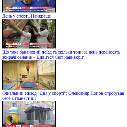
День у спорті. Найкраще
Що таке банановий поїзд та скільки тонн за день переносять
збирачі бананів – Дивіться Світ навиворіт
Фінальний епізод "Дня у спорті": Олександр Попов спробував
себе в гімнастиці