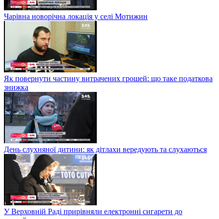
Чарівна новорічна локація у селі Мотижин
Як повернути частину витрачених грошей: що таке податкова
знижка
День слухняної дитини: як дітлахи вередують та слухаються
У Верховній Раді прирівняли електронні сигарети до