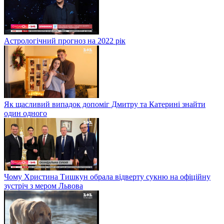
Астрологічний прогноз на 2022 рік
Як щасливий випадок допоміг Дмитру та Катерині знайти
один одного
Чому Христина Тишкун обрала відверту сукню на офіційну
зустріч з мером Львова