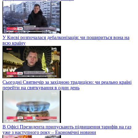
У Києві розпочалася дебалконізація: чи пошириться вона на
всю країну
Сьогодні Святвечір за західною традицією: чи реально країні
перейти на святкування в один день
В Офісі Президента припускають підвищення тарифів на газ
уже з наступного року – Економічні новини