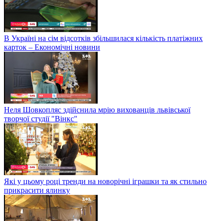
В Україні на сім відсотків збільшилася кількість платіжних
карток – Економічні новини
Неля Шовкопляс здійснила мрію вихованців львівської
творчої студії "Вінкс"
Які у цьому році тренди на новорічні іграшки та як стильно
прикрасити ялинку