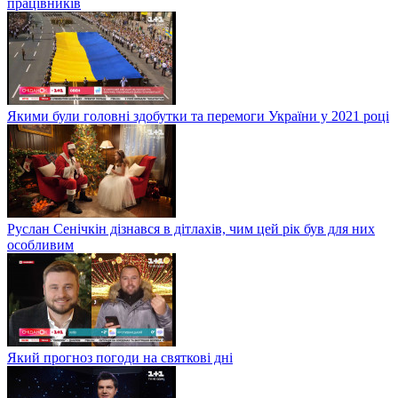
працівників
Якими були головні здобутки та перемоги України у 2021 році
Руслан Сенічкін дізнався в дітлахів, чим цей рік був для них
особливим
Який прогноз погоди на святкові дні