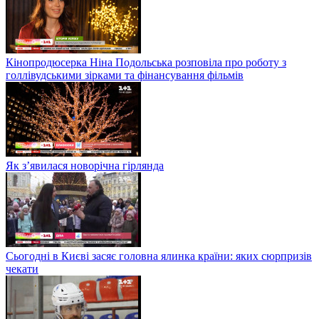
Кінопродюсерка Ніна Подольська розповіла про роботу з
голлівудськими зірками та фінансування фільмів
Як з’явилася новорічна гірлянда
Сьогодні в Києві засяє головна ялинка країни: яких сюрпризів
чекати