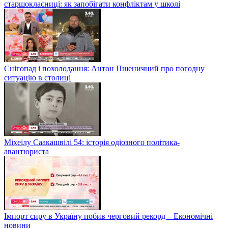
старшокласниці: як запобігати конфліктам у школі
Снігопад і похолодання: Антон Пшеничний про погодну
ситуацію в столиці
Міхеілу Саакашвілі 54: історія одіозного політика-
авантюриста
Імпорт сиру в Україну побив черговий рекорд – Економічні
новини