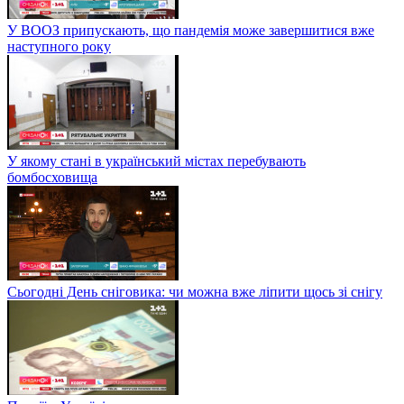
У ВООЗ припускають, що пандемія може завершитися вже
наступного року
У якому стані в український містах перебувають
бомбосховища
Сьогодні День сніговика: чи можна вже ліпити щось зі снігу