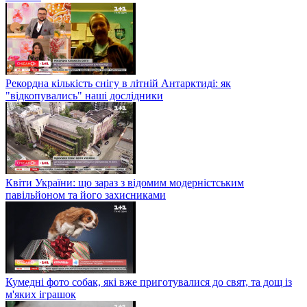
Рекордна кількість снігу в літній Антарктиді: як
"відкопувались" наші дослідники
Квіти України: що зараз з відомим модерністським
павільйоном та його захисниками
Кумедні фото собак, які вже приготувалися до свят, та дощ із
м'яких іграшок