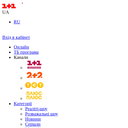
UA
RU
Вхід в кабінет
Онлайн
ТБ програма
Канали
Категорії
Реаліті-шоу
Розважальні шоу
Новини
Серіали