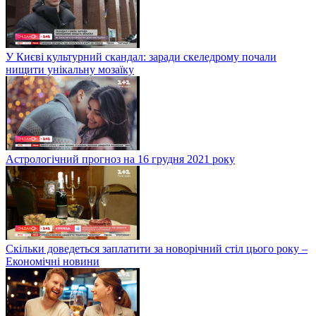
У Києві культурний скандал: заради скеледрому почали
нищити унікальну мозаїку
Астрологічний прогноз на 16 грудня 2021 року
Скільки доведеться заплатити за новорічний стіл цього року –
Економічні новини