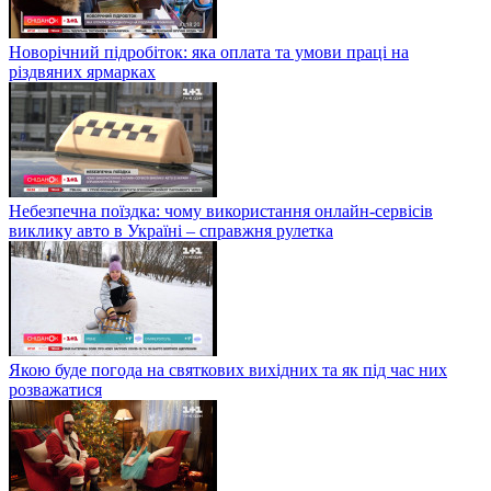
Новорічний підробіток: яка оплата та умови праці на
різдвяних ярмарках
Небезпечна поїздка: чому використання онлайн-сервісів
виклику авто в Україні – справжня рулетка
Якою буде погода на святкових вихідних та як під час них
розважатися