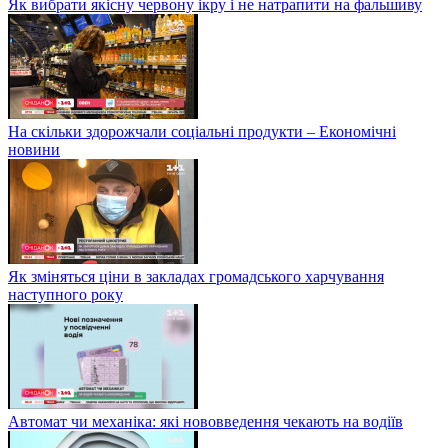
Як вибрати якісну червону ікру і не натрапити на фальшиву
На скільки здорожчали соціальні продукти – Економічні
новини
Як зміняться ціни в закладах громадського харчування
наступного року
Автомат чи механіка: які нововведення чекають на водіїв