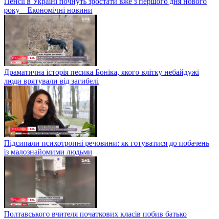
Пенсії в Україні почнуть зростати вже з першого дня нового
року – Економічні новини
Драматична історія песика Боніка, якого влітку небайдужі
люди врятували від загибелі
Підсипали психотропні речовини: як готуватися до побачень
із малознайомими людьми
Полтавського вчителя початкових класів побив батько