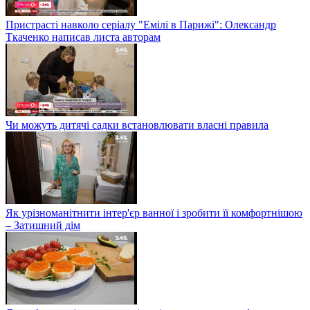
Пристрасті навколо серіалу "Емілі в Парижі": Олександр
Ткаченко написав листа авторам
Чи можуть дитячі садки встановлювати власні правила
Як урізноманітнити інтер'єр ванної і зробити її комфортнішою
– Затишний дім