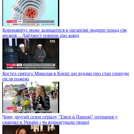
Коронавірус може залишатися в організмі людини понад сім
місяців – Дайджест новини про ковід
Костел святого Миколая в Києві: що відомо про стан споруди
після пожежі
Чому другий сезон серіалу "Емілі в Парижі" потрапив у
скандал в Україні і чи відреагували творці