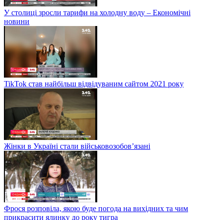
У столиці зросли тарифи на холодну воду – Економічні
новини
TikTok став найбільш відвідуваним сайтом 2021 року
Жінки в Україні стали військовозобов’язані
Фрося розповіла, якою буде погода на вихідних та чим
прикрасити ялинку до року тигра