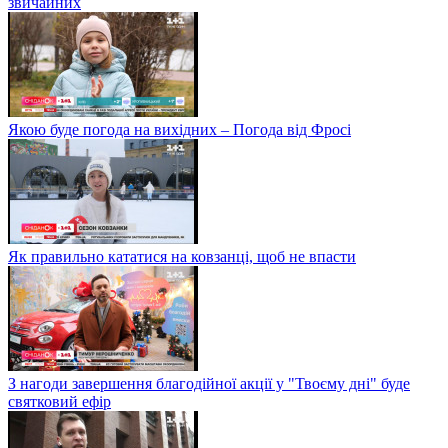
звичайних
Якою буде погода на вихідних – Погода від Фросі
Як правильно кататися на ковзанці, щоб не впасти
З нагоди завершення благодійної акції у "Твоєму дні" буде
святковий ефір