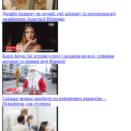
Дизайн балкону чи лоджії: ідеї затишку та натхнення від
дизайнерки Анастасії Вітренко
Карлі Бруні 54: історія успіху і кохання моделі, співачки
акторки та першої леді Фарнції
Скільки можна заробити на новорічних вакансіях –
Підробіток для студента