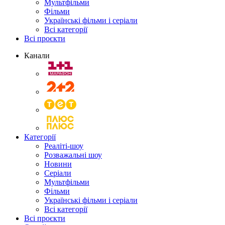
Мультфільми
Фільми
Українські фільми і серіали
Всі категорії
Всі проєкти
Канали
Категорії
Реаліті-шоу
Розважальні шоу
Новини
Серіали
Мультфільми
Фільми
Українські фільми і серіали
Всі категорії
Всі проєкти