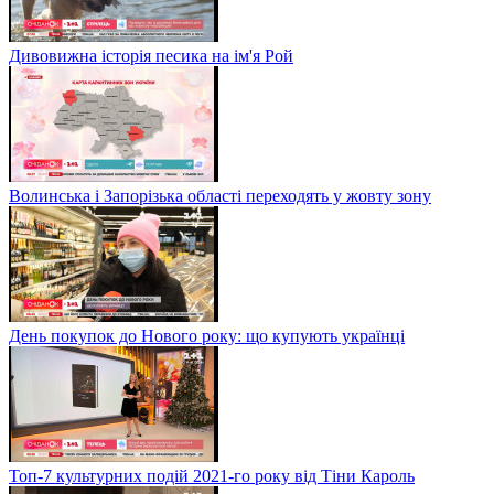
Дивовижна історія песика на ім'я Рой
Волинська і Запорізька області переходять у жовту зону
День покупок до Нового року: що купують українці
Топ-7 культурних подій 2021-го року від Тіни Кароль