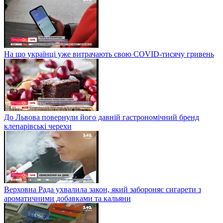
На що українці уже витрачають свою COVID-тисячу гривень
До Львова повернули його давній гастрономічний бренд
клепарівські черехи
Верховна Рада ухвалила закон, який забороняє сигарети з
ароматичними добавками та кальяни