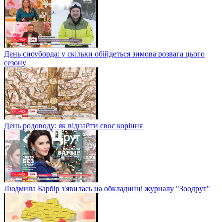
День сноуборда: у скільки обійдеться зимова розвага цього
сезону
День родоводу: як віднайти своє коріння
Людмила Барбір з'явилась на обкладинці журналу "Зоодруг"