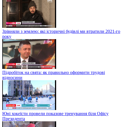
Зрівняли з землею: які історичні будівлі ми втратили 2021-го
року
Підробіток на свята: як правильно оформити трудові
відносини
Юні хокеїсти провели показове тренування біля Офісу
Президента