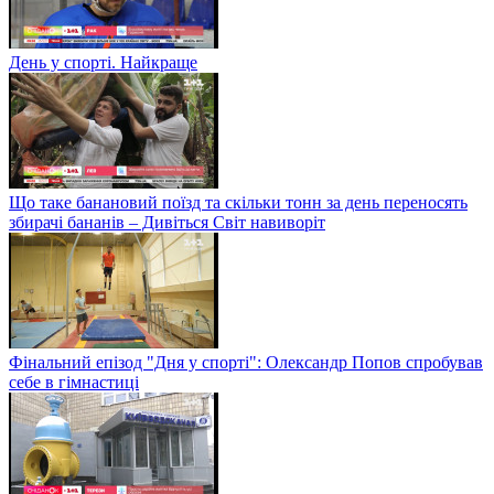
День у спорті. Найкраще
Що таке банановий поїзд та скільки тонн за день переносять
збирачі бананів – Дивіться Світ навиворіт
Фінальний епізод "Дня у спорті": Олександр Попов спробував
себе в гімнастиці