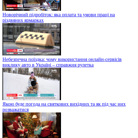
Новорічний підробіток: яка оплата та умови праці на
різдвяних ярмарках
Небезпечна поїздка: чому використання онлайн-сервісів
виклику авто в Україні – справжня рулетка
Якою буде погода на святкових вихідних та як під час них
розважатися