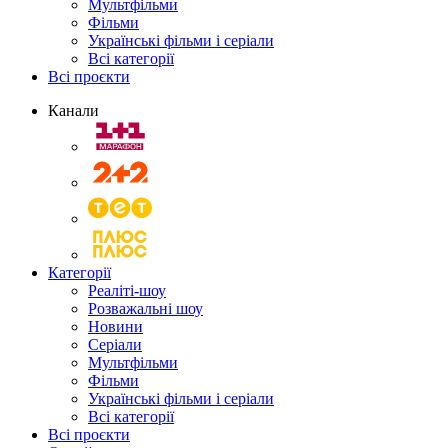
Мультфільми
Фільми
Українські фільми і серіали
Всі категорії
Всі проєкти
Канали
Категорії
Реаліті-шоу
Розважальні шоу
Новини
Серіали
Мультфільми
Фільми
Українські фільми і серіали
Всі категорії
Всі проєкти