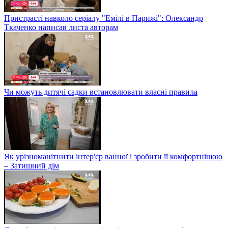
Пристрасті навколо серіалу "Емілі в Парижі": Олександр
Ткаченко написав листа авторам
Чи можуть дитячі садки встановлювати власні правила
Як урізноманітнити інтер'єр ванної і зробити її комфортнішою
– Затишний дім