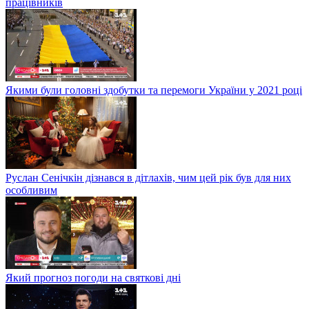
працівників
Якими були головні здобутки та перемоги України у 2021 році
Руслан Сенічкін дізнався в дітлахів, чим цей рік був для них
особливим
Який прогноз погоди на святкові дні