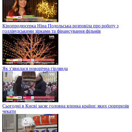
Кінопродюсерка Ніна Подольська розповіла про роботу з
голлівудськими зірками та фінансування фільмів
Як з’явилася новорічна гірлянда
Сьогодні в Києві засяє головна ялинка країни: яких сюрпризів
чекати