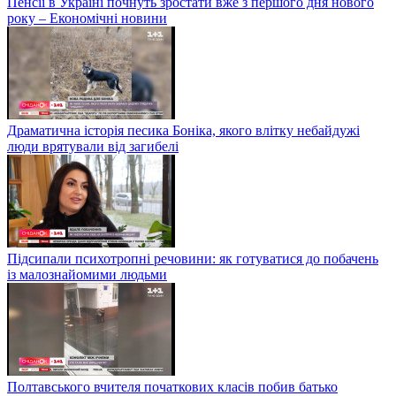
Пенсії в Україні почнуть зростати вже з першого дня нового
року – Економічні новини
Драматична історія песика Боніка, якого влітку небайдужі
люди врятували від загибелі
Підсипали психотропні речовини: як готуватися до побачень
із малознайомими людьми
Полтавського вчителя початкових класів побив батько