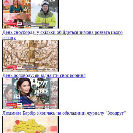
День сноуборда: у скільки обійдеться зимова розвага цього
сезону
День родоводу: як віднайти своє коріння
Людмила Барбір з'явилась на обкладинці журналу "Зоодруг"