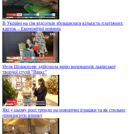
В Україні на сім відсотків збільшилася кількість платіжних
карток – Економічні новини
Неля Шовкопляс здійснила мрію вихованців львівської
творчої студії "Вінкс"
Які у цьому році тренди на новорічні іграшки та як стильно
прикрасити ялинку