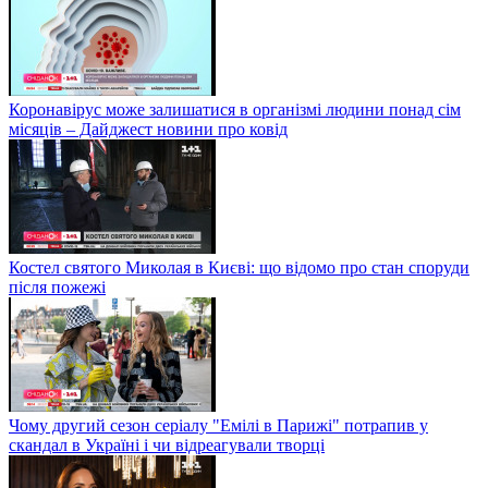
Коронавірус може залишатися в організмі людини понад сім
місяців – Дайджест новини про ковід
Костел святого Миколая в Києві: що відомо про стан споруди
після пожежі
Чому другий сезон серіалу "Емілі в Парижі" потрапив у
скандал в Україні і чи відреагували творці