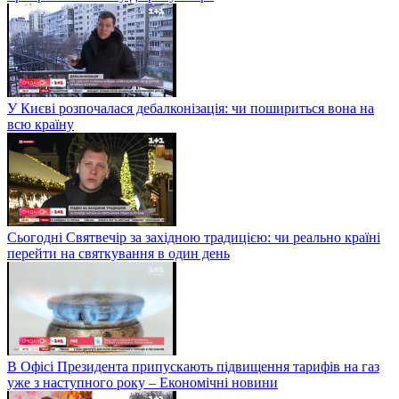
У Києві розпочалася дебалконізація: чи пошириться вона на
всю країну
Сьогодні Святвечір за західною традицією: чи реально країні
перейти на святкування в один день
В Офісі Президента припускають підвищення тарифів на газ
уже з наступного року – Економічні новини