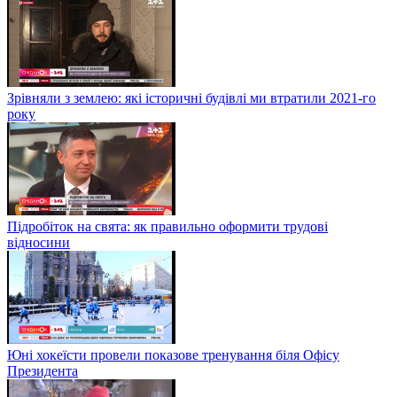
Зрівняли з землею: які історичні будівлі ми втратили 2021-го
року
Підробіток на свята: як правильно оформити трудові
відносини
Юні хокеїсти провели показове тренування біля Офісу
Президента