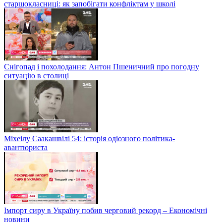
старшокласниці: як запобігати конфліктам у школі
Снігопад і похолодання: Антон Пшеничний про погодну
ситуацію в столиці
Міхеілу Саакашвілі 54: історія одіозного політика-
авантюриста
Імпорт сиру в Україну побив черговий рекорд – Економічні
новини