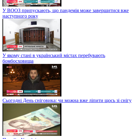
У ВООЗ припускають, що пандемія може завершитися вже
наступного року
У якому стані в український містах перебувають
бомбосховища
Сьогодні День сніговика: чи можна вже ліпити щось зі снігу