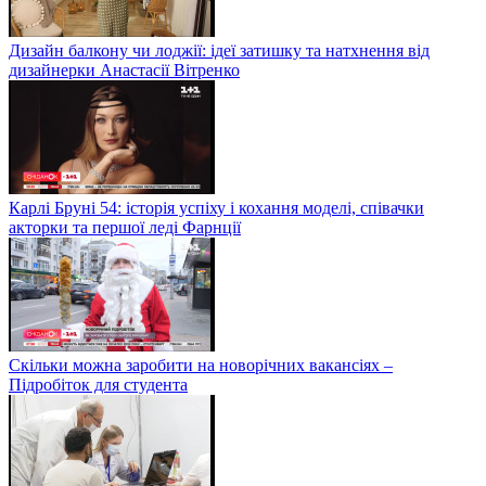
Дизайн балкону чи лоджії: ідеї затишку та натхнення від
дизайнерки Анастасії Вітренко
Карлі Бруні 54: історія успіху і кохання моделі, співачки
акторки та першої леді Фарнції
Скільки можна заробити на новорічних вакансіях –
Підробіток для студента