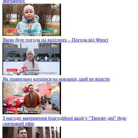
звичайних
Якою буде погода на вихідних – Погода від Фросі
Як правильно кататися на ковзанці, щоб не впасти
З нагоди завершення благодійної акції у "Твоєму дні" буде
святковий ефір