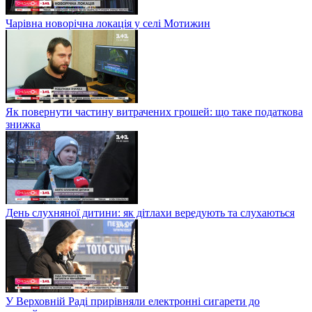
Чарівна новорічна локація у селі Мотижин
Як повернути частину витрачених грошей: що таке податкова
знижка
День слухняної дитини: як дітлахи вередують та слухаються
У Верховній Раді прирівняли електронні сигарети до