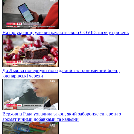
На що українці уже витрачають свою COVID-тисячу гривень
До Львова повернули його давній гастрономічний бренд
клепарівські черехи
Верховна Рада ухвалила закон, який забороняє сигарети з
ароматичними добавками та кальяни