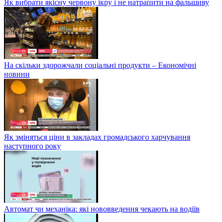
Як вибрати якісну червону ікру і не натрапити на фальшиву
На скільки здорожчали соціальні продукти – Економічні
новини
Як зміняться ціни в закладах громадського харчування
наступного року
Автомат чи механіка: які нововведення чекають на водіїв