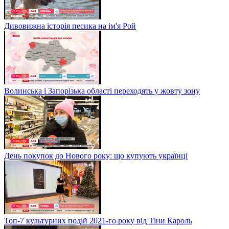
Дивовижна історія песика на ім'я Рой
Волинська і Запорізька області переходять у жовту зону
День покупок до Нового року: що купують українці
Топ-7 культурних подій 2021-го року від Тіни Кароль