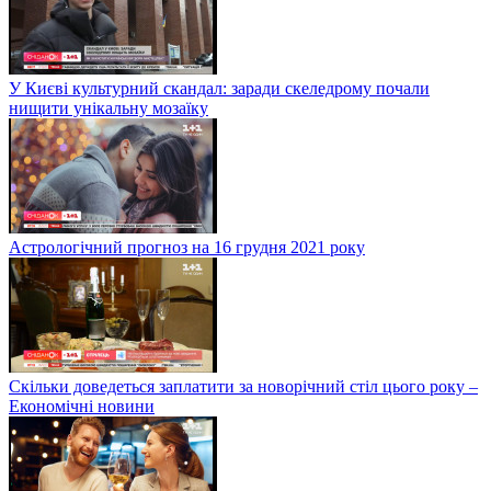
У Києві культурний скандал: заради скеледрому почали
нищити унікальну мозаїку
Астрологічний прогноз на 16 грудня 2021 року
Скільки доведеться заплатити за новорічний стіл цього року –
Економічні новини