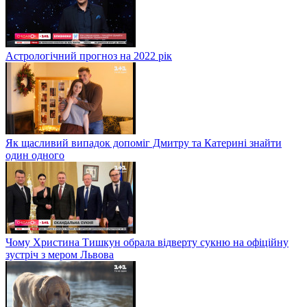
Астрологічний прогноз на 2022 рік
Як щасливий випадок допоміг Дмитру та Катерині знайти
один одного
Чому Христина Тишкун обрала відверту сукню на офіційну
зустріч з мером Львова