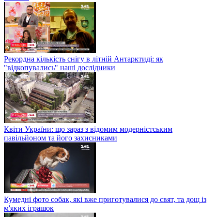
Рекордна кількість снігу в літній Антарктиді: як
"відкопувались" наші дослідники
Квіти України: що зараз з відомим модерністським
павільйоном та його захисниками
Кумедні фото собак, які вже приготувалися до свят, та дощ із
м'яких іграшок