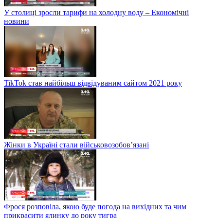
У столиці зросли тарифи на холодну воду – Економічні
новини
TikTok став найбільш відвідуваним сайтом 2021 року
Жінки в Україні стали військовозобов’язані
Фрося розповіла, якою буде погода на вихідних та чим
прикрасити ялинку до року тигра