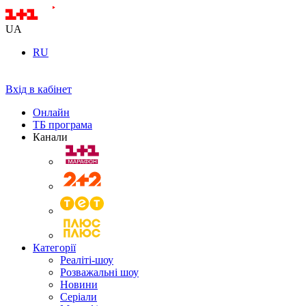
UA
RU
Вхід в кабінет
Онлайн
ТБ програма
Канали
Категорії
Реаліті-шоу
Розважальні шоу
Новини
Серіали