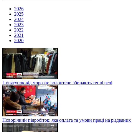
2026
2025
2024
2023
2022
2021
2020
Порятунок від морозів: волонтери збирають теплі речі
Новорічний підробіток: яка оплата та умови праці на різдвяних