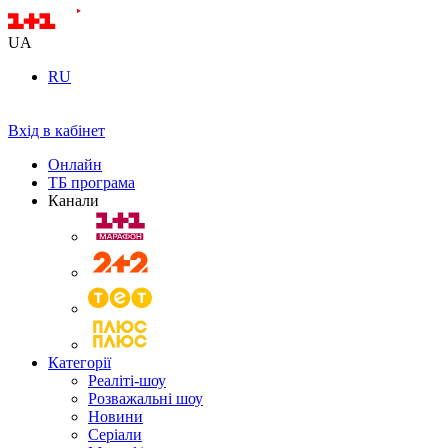
UA
RU
Вхід в кабінет
Онлайн
ТБ програма
Канали
Категорії
Реаліті-шоу
Розважальні шоу
Новини
Серіали