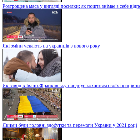
Розтрощена маса у вигляді посилки: як пошта знімає з себе від
Які зміни чекають на українців з нового року
Як завод в Івано-Франківську поєднує коханням своїх працівни
Якими були головні здобутки та перемоги України у 2021 році