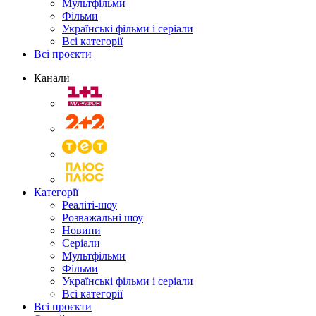
Мультфільми
Фільми
Українські фільми і серіали
Всі категорії
Всі проєкти
Канали
Категорії
Реаліті-шоу
Розважальні шоу
Новини
Серіали
Мультфільми
Фільми
Українські фільми і серіали
Всі категорії
Всі проєкти