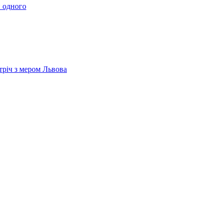
 одного
тріч з мером Львова