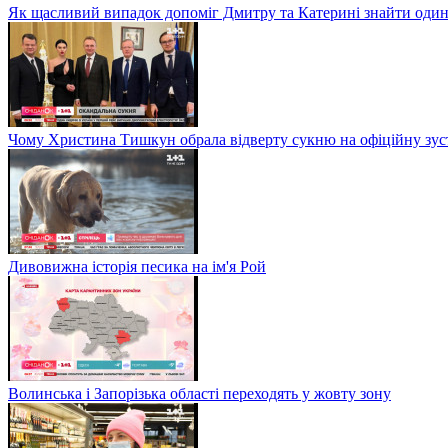
Як щасливий випадок допоміг Дмитру та Катерині знайти один
Чому Христина Тишкун обрала відверту сукню на офіційну зус
Дивовижна історія песика на ім'я Рой
Волинська і Запорізька області переходять у жовту зону