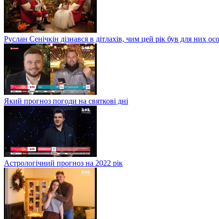
Руслан Сенічкін дізнався в дітлахів, чим цей рік був для них о
Який прогноз погоди на святкові дні
Астрологічний прогноз на 2022 рік