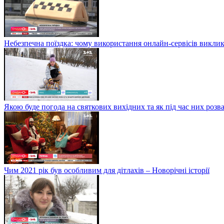
Небезпечна поїздка: чому використання онлайн-сервісів виклик
Якою буде погода на святкових вихідних та як під час них розв
Чим 2021 рік був особливим для дітлахів – Новорічні історії