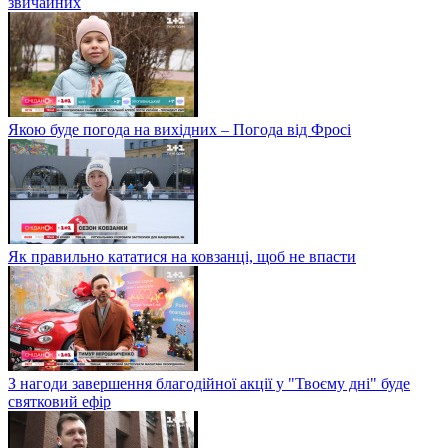
звичайних
Якою буде погода на вихідних – Погода від Фросі
Як правильно кататися на ковзанці, щоб не впасти
З нагоди завершення благодійної акції у "Твоєму дні" буде
святковий ефір