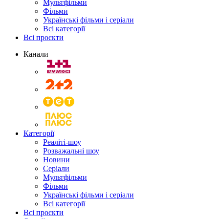
Мультфільми
Фільми
Українські фільми і серіали
Всі категорії
Всі проєкти
Канали
Категорії
Реаліті-шоу
Розважальні шоу
Новини
Серіали
Мультфільми
Фільми
Українські фільми і серіали
Всі категорії
Всі проєкти