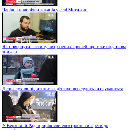
Чарівна новорічна локація у селі Мотижин
Як повернути частину витрачених грошей: що таке податкова
знижка
День слухняної дитини: як дітлахи вередують та слухаються
У Верховній Раді прирівняли електронні сигарети до