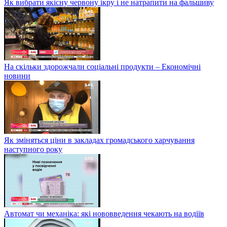
Як вибрати якісну червону ікру і не натрапити на фальшиву
На скільки здорожчали соціальні продукти – Економічні
новини
Як зміняться ціни в закладах громадського харчування
наступного року
Автомат чи механіка: які нововведення чекають на водіїв