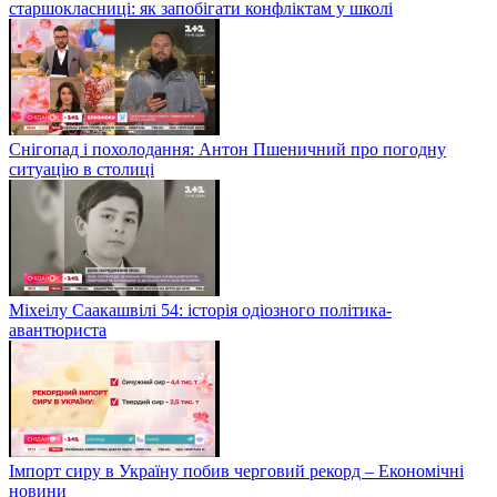
старшокласниці: як запобігати конфліктам у школі
Снігопад і похолодання: Антон Пшеничний про погодну
ситуацію в столиці
Міхеілу Саакашвілі 54: історія одіозного політика-
авантюриста
Імпорт сиру в Україну побив черговий рекорд – Економічні
новини