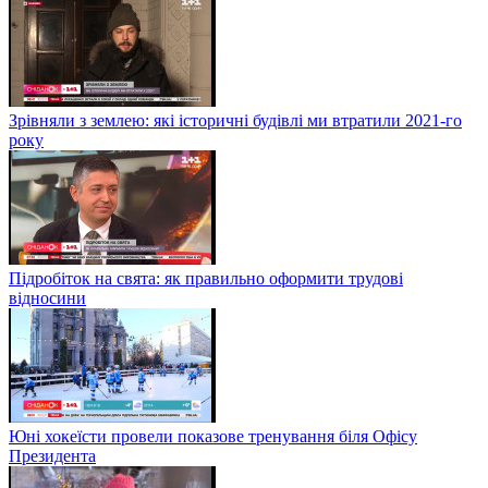
Зрівняли з землею: які історичні будівлі ми втратили 2021-го
року
Підробіток на свята: як правильно оформити трудові
відносини
Юні хокеїсти провели показове тренування біля Офісу
Президента