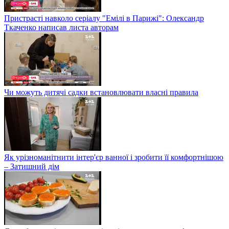
Пристрасті навколо серіалу "Емілі в Парижі": Олександр
Ткаченко написав листа авторам
Чи можуть дитячі садки встановлювати власні правила
Як урізноманітнити інтер'єр ванної і зробити її комфортнішою
– Затишний дім