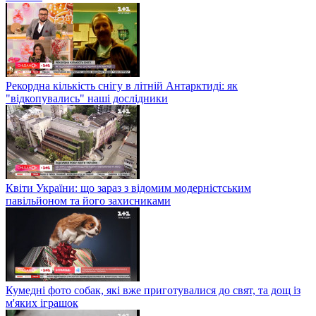
Рекордна кількість снігу в літній Антарктиді: як
"відкопувались" наші дослідники
Квіти України: що зараз з відомим модерністським
павільйоном та його захисниками
Кумедні фото собак, які вже приготувалися до свят, та дощ із
м'яких іграшок