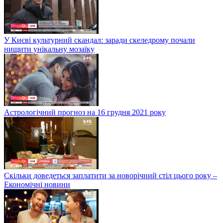
У Києві культурний скандал: заради скеледрому почали
нищити унікальну мозаїку
Астрологічний прогноз на 16 грудня 2021 року
Скільки доведеться заплатити за новорічний стіл цього року –
Економічні новини