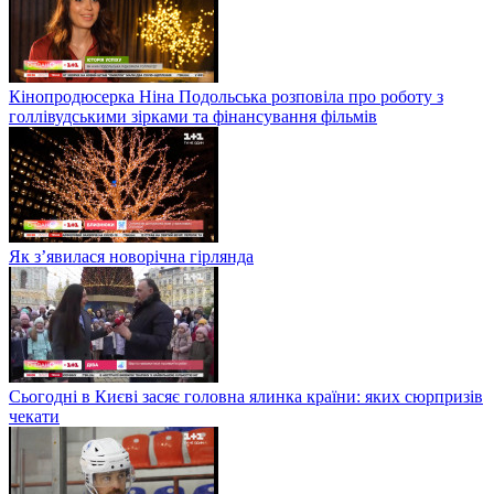
Кінопродюсерка Ніна Подольська розповіла про роботу з
голлівудськими зірками та фінансування фільмів
Як з’явилася новорічна гірлянда
Сьогодні в Києві засяє головна ялинка країни: яких сюрпризів
чекати