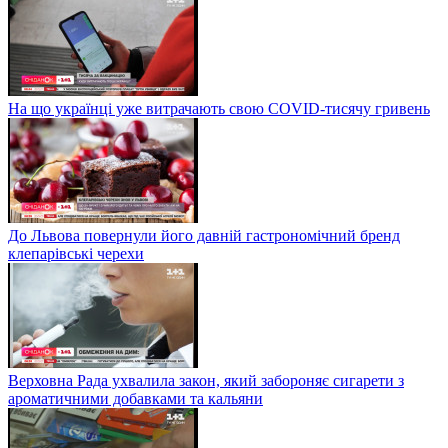
На що українці уже витрачають свою COVID-тисячу гривень
До Львова повернули його давній гастрономічний бренд
клепарівські черехи
Верховна Рада ухвалила закон, який забороняє сигарети з
ароматичними добавками та кальяни