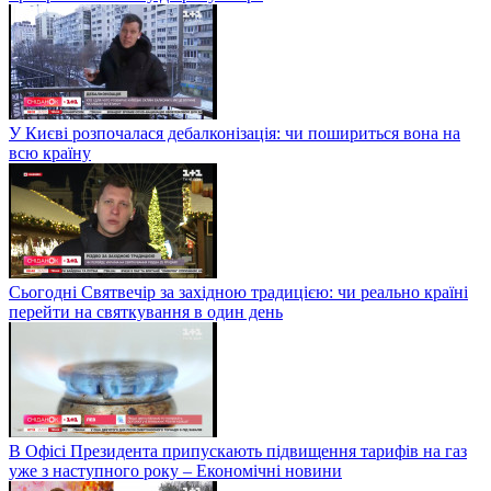
У Києві розпочалася дебалконізація: чи пошириться вона на
всю країну
Сьогодні Святвечір за західною традицією: чи реально країні
перейти на святкування в один день
В Офісі Президента припускають підвищення тарифів на газ
уже з наступного року – Економічні новини