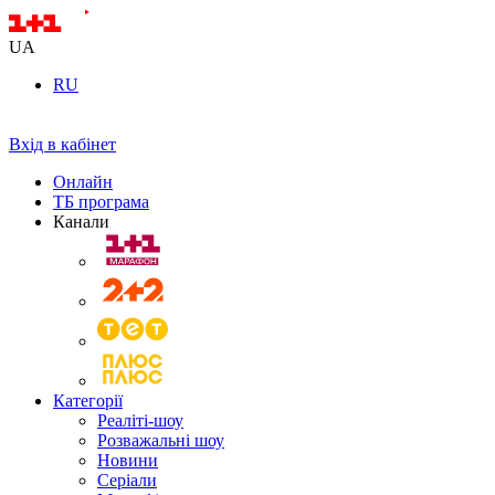
UA
RU
Вхід в кабінет
Онлайн
ТБ програма
Канали
Категорії
Реаліті-шоу
Розважальні шоу
Новини
Серіали