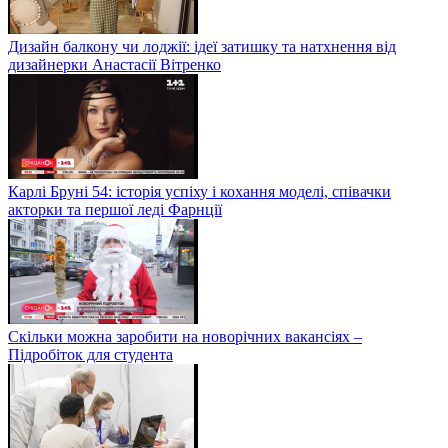
Дизайн балкону чи лоджії: ідеї затишку та натхнення від
дизайнерки Анастасії Вітренко
Карлі Бруні 54: історія успіху і кохання моделі, співачки
акторки та першої леді Фарнції
Скільки можна заробити на новорічних вакансіях –
Підробіток для студента