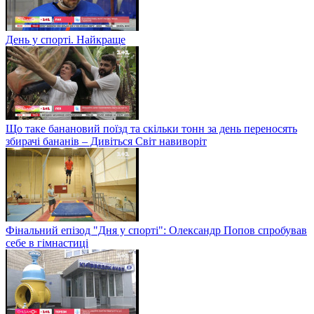
День у спорті. Найкраще
Що таке банановий поїзд та скільки тонн за день переносять
збирачі бананів – Дивіться Світ навиворіт
Фінальний епізод "Дня у спорті": Олександр Попов спробував
себе в гімнастиці