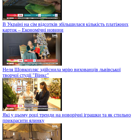
В Україні на сім відсотків збільшилася кількість платіжних
карток – Економічні новини
Неля Шовкопляс здійснила мрію вихованців львівської
творчої студії "Вінкс"
Які у цьому році тренди на новорічні іграшки та як стильно
прикрасити ялинку