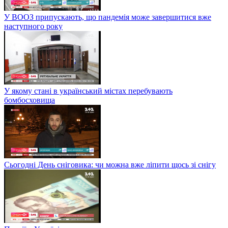
У ВООЗ припускають, що пандемія може завершитися вже
наступного року
У якому стані в український містах перебувають
бомбосховища
Сьогодні День сніговика: чи можна вже ліпити щось зі снігу