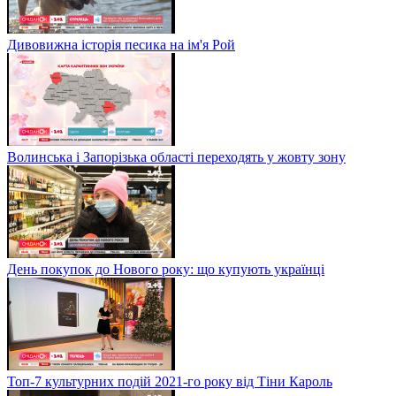
Дивовижна історія песика на ім'я Рой
Волинська і Запорізька області переходять у жовту зону
День покупок до Нового року: що купують українці
Топ-7 культурних подій 2021-го року від Тіни Кароль