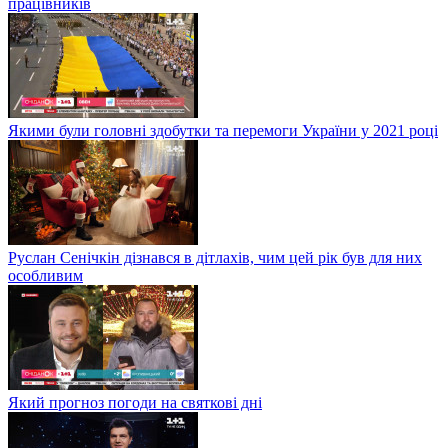
працівників
Якими були головні здобутки та перемоги України у 2021 році
Руслан Сенічкін дізнався в дітлахів, чим цей рік був для них
особливим
Який прогноз погоди на святкові дні