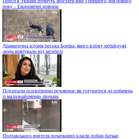
Пенсії в Україні почнуть зростати вже з першого дня нового
року – Економічні новини
Драматична історія песика Боніка, якого влітку небайдужі
люди врятували від загибелі
Підсипали психотропні речовини: як готуватися до побачень
із малознайомими людьми
Полтавського вчителя початкових класів побив батько