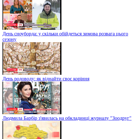
День сноуборда: у скільки обійдеться зимова розвага цього
сезону
День родоводу: як віднайти своє коріння
Людмила Барбір з'явилась на обкладинці журналу "Зоодруг"