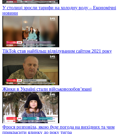
У столиці зросли тарифи на холодну воду – Економічні
новини
TikTok став найбільш відвідуваним сайтом 2021 року
Жінки в Україні стали військовозобов’язані
Фрося розповіла, якою буде погода на вихідних та чим
прикрасити ялинку до року тигра