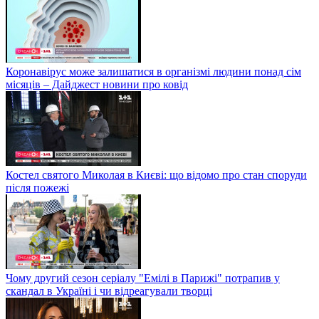
Коронавірус може залишатися в організмі людини понад сім
місяців – Дайджест новини про ковід
Костел святого Миколая в Києві: що відомо про стан споруди
після пожежі
Чому другий сезон серіалу "Емілі в Парижі" потрапив у
скандал в Україні і чи відреагували творці