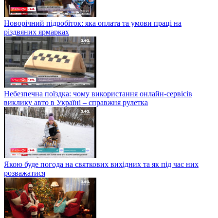
Новорічний підробіток: яка оплата та умови праці на
різдвяних ярмарках
Небезпечна поїздка: чому використання онлайн-сервісів
виклику авто в Україні – справжня рулетка
Якою буде погода на святкових вихідних та як під час них
розважатися