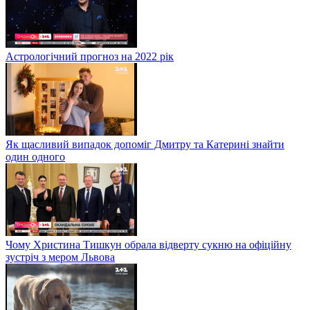
Астрологічний прогноз на 2022 рік
Як щасливий випадок допоміг Дмитру та Катерині знайти
один одного
Чому Христина Тишкун обрала відверту сукню на офіційну
зустріч з мером Львова