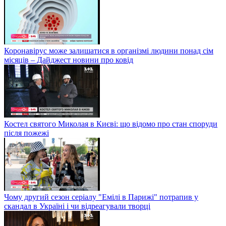
Коронавірус може залишатися в організмі людини понад сім
місяців – Дайджест новини про ковід
Костел святого Миколая в Києві: що відомо про стан споруди
після пожежі
Чому другий сезон серіалу "Емілі в Парижі" потрапив у
скандал в Україні і чи відреагували творці