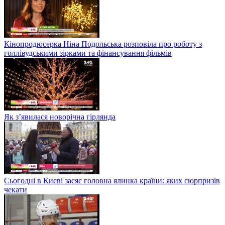
Кінопродюсерка Ніна Подольська розповіла про роботу з
голлівудськими зірками та фінансування фільмів
Як з’явилася новорічна гірлянда
Сьогодні в Києві засяє головна ялинка країни: яких сюрпризів
чекати