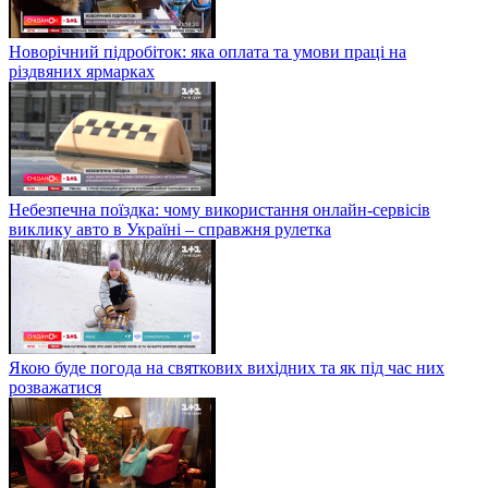
Новорічний підробіток: яка оплата та умови праці на
різдвяних ярмарках
Небезпечна поїздка: чому використання онлайн-сервісів
виклику авто в Україні – справжня рулетка
Якою буде погода на святкових вихідних та як під час них
розважатися