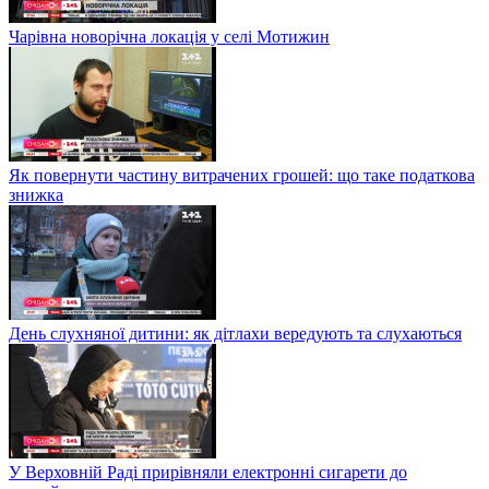
Чарівна новорічна локація у селі Мотижин
Як повернути частину витрачених грошей: що таке податкова
знижка
День слухняної дитини: як дітлахи вередують та слухаються
У Верховній Раді прирівняли електронні сигарети до