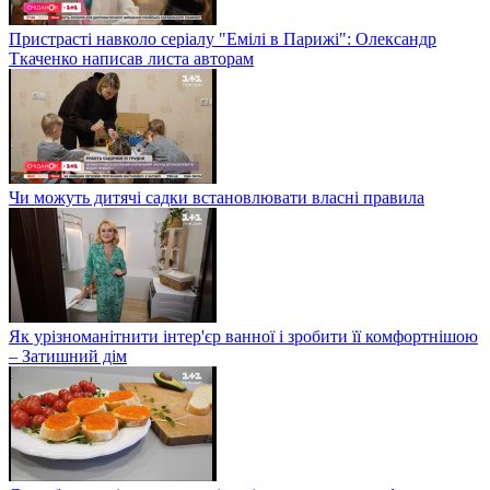
Пристрасті навколо серіалу "Емілі в Парижі": Олександр
Ткаченко написав листа авторам
Чи можуть дитячі садки встановлювати власні правила
Як урізноманітнити інтер'єр ванної і зробити її комфортнішою
– Затишний дім