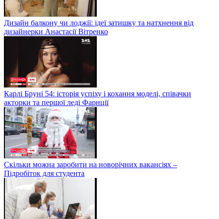
Дизайн балкону чи лоджії: ідеї затишку та натхнення від
дизайнерки Анастасії Вітренко
Карлі Бруні 54: історія успіху і кохання моделі, співачки
акторки та першої леді Фарнції
Скільки можна заробити на новорічних вакансіях –
Підробіток для студента