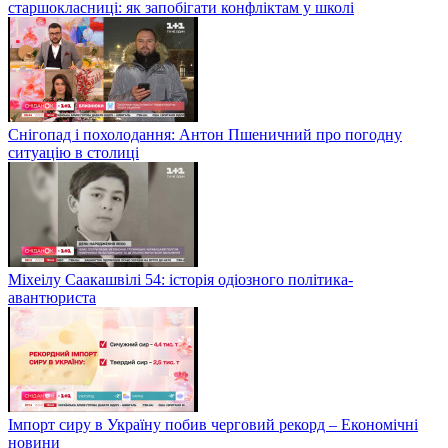
старшокласниці: як запобігати конфліктам у школі
Снігопад і похолодання: Антон Пшеничний про погодну
ситуацію в столиці
Міхеілу Саакашвілі 54: історія одіозного політика-
авантюриста
Імпорт сиру в Україну побив черговий рекорд – Економічні
новини