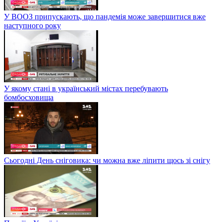
У ВООЗ припускають, що пандемія може завершитися вже
наступного року
У якому стані в український містах перебувають
бомбосховища
Сьогодні День сніговика: чи можна вже ліпити щось зі снігу