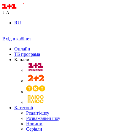
UA
RU
Вхід в кабінет
Онлайн
ТБ програма
Канали
Категорії
Реаліті-шоу
Розважальні шоу
Новини
Серіали