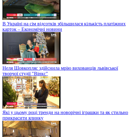
В Україні на сім відсотків збільшилася кількість платіжних
карток – Економічні новини
Неля Шовкопляс здійснила мрію вихованців львівської
творчої студії "Вінкс"
Які у цьому році тренди на новорічні іграшки та як стильно
прикрасити ялинку