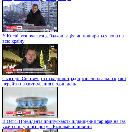
У Києві розпочалася дебалконізація: чи пошириться вона на
всю країну
Сьогодні Святвечір за західною традицією: чи реально країні
перейти на святкування в один день
В Офісі Президента припускають підвищення тарифів на газ
уже з наступного року – Економічні новини