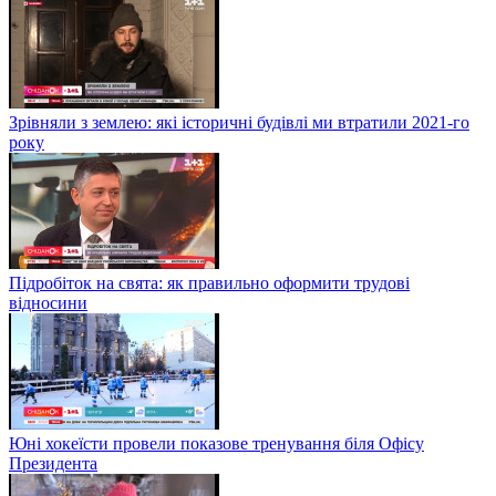
Зрівняли з землею: які історичні будівлі ми втратили 2021-го
року
Підробіток на свята: як правильно оформити трудові
відносини
Юні хокеїсти провели показове тренування біля Офісу
Президента