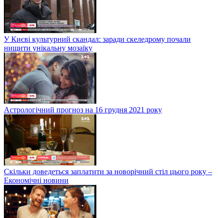
У Києві культурний скандал: заради скеледрому почали
нищити унікальну мозаїку
Астрологічний прогноз на 16 грудня 2021 року
Скільки доведеться заплатити за новорічний стіл цього року –
Економічні новини