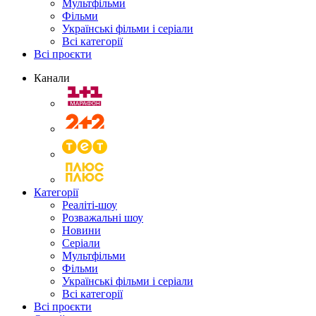
Мультфільми
Фільми
Українські фільми і серіали
Всі категорії
Всі проєкти
Канали
Категорії
Реаліті-шоу
Розважальні шоу
Новини
Серіали
Мультфільми
Фільми
Українські фільми і серіали
Всі категорії
Всі проєкти