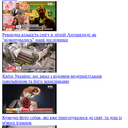
Рекордна кількість снігу в літній Антарктиді: як
"відкопувались" наші дослідники
Квіти України: що зараз з відомим модерністським
павільйоном та його захисниками
Кумедні фото собак, які вже приготувалися до свят, та дощ із
м'яких іграшок