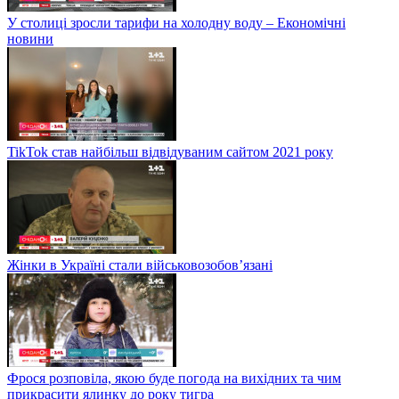
У столиці зросли тарифи на холодну воду – Економічні
новини
TikTok став найбільш відвідуваним сайтом 2021 року
Жінки в Україні стали військовозобов’язані
Фрося розповіла, якою буде погода на вихідних та чим
прикрасити ялинку до року тигра