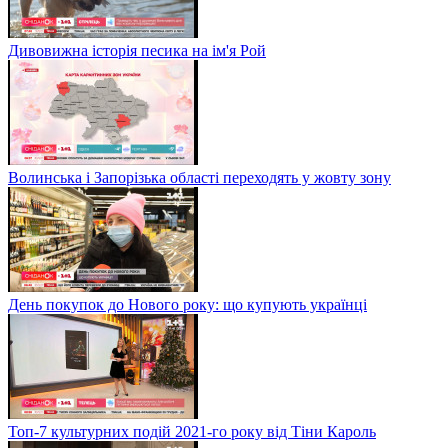
Дивовижна історія песика на ім'я Рой
Волинська і Запорізька області переходять у жовту зону
День покупок до Нового року: що купують українці
Топ-7 культурних подій 2021-го року від Тіни Кароль