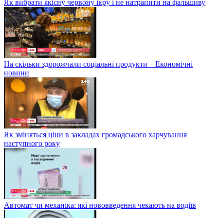
Як вибрати якісну червону ікру і не натрапити на фальшиву
На скільки здорожчали соціальні продукти – Економічні
новини
Як зміняться ціни в закладах громадського харчування
наступного року
Автомат чи механіка: які нововведення чекають на водіїв