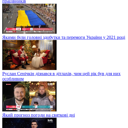
працівників
Якими були головні здобутки та перемоги України у 2021 році
Руслан Сенічкін дізнався в дітлахів, чим цей рік був для них
особливим
Який прогноз погоди на святкові дні