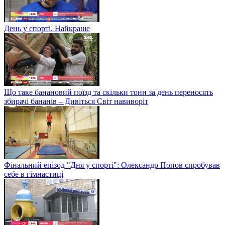
День у спорті. Найкраще
Що таке банановий поїзд та скільки тонн за день переносять
збирачі бананів – Дивіться Світ навиворіт
Фінальний епізод "Дня у спорті": Олександр Попов спробував
себе в гімнастиці