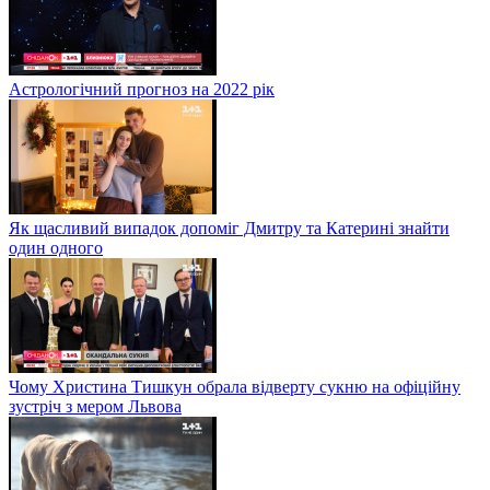
Астрологічний прогноз на 2022 рік
Як щасливий випадок допоміг Дмитру та Катерині знайти
один одного
Чому Христина Тишкун обрала відверту сукню на офіційну
зустріч з мером Львова