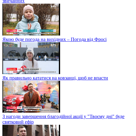
звичайних
Якою буде погода на вихідних – Погода від Фросі
Як правильно кататися на ковзанці, щоб не впасти
З нагоди завершення благодійної акції у "Твоєму дні" буде
святковий ефір