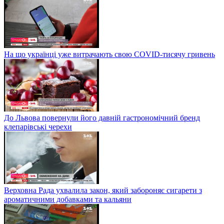
На що українці уже витрачають свою COVID-тисячу гривень
До Львова повернули його давній гастрономічний бренд
клепарівські черехи
Верховна Рада ухвалила закон, який забороняє сигарети з
ароматичними добавками та кальяни