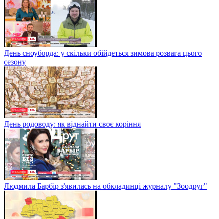
День сноуборда: у скільки обійдеться зимова розвага цього
сезону
День родоводу: як віднайти своє коріння
Людмила Барбір з'явилась на обкладинці журналу "Зоодруг"