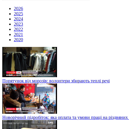
2026
2025
2024
2023
2022
2021
2020
Порятунок від морозів: волонтери збирають теплі речі
Новорічний підробіток: яка оплата та умови праці на різдвяних