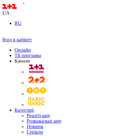
UA
RU
Вхід в кабінет
Онлайн
ТБ програма
Канали
Категорії
Реаліті-шоу
Розважальні шоу
Новини
Серіали