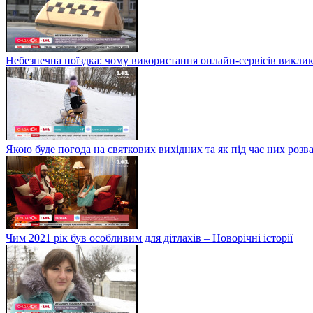
Небезпечна поїздка: чому використання онлайн-сервісів виклик
Якою буде погода на святкових вихідних та як під час них розв
Чим 2021 рік був особливим для дітлахів – Новорічні історії