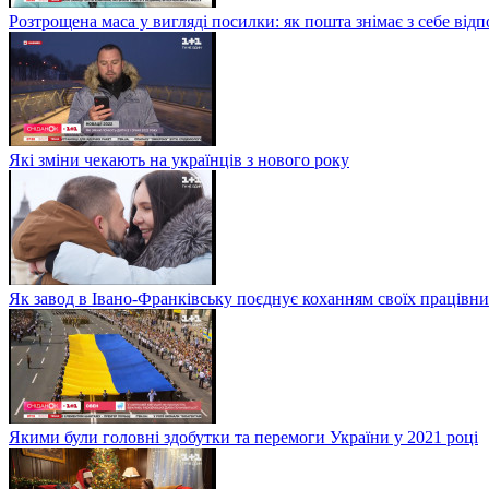
Розтрощена маса у вигляді посилки: як пошта знімає з себе від
Які зміни чекають на українців з нового року
Як завод в Івано-Франківську поєднує коханням своїх працівни
Якими були головні здобутки та перемоги України у 2021 році