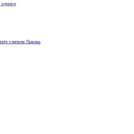
 одного
тріч з мером Львова