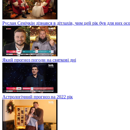
Руслан Сенічкін дізнався в дітлахів, чим цей рік був для них о
Який прогноз погоди на святкові дні
Астрологічний прогноз на 2022 рік