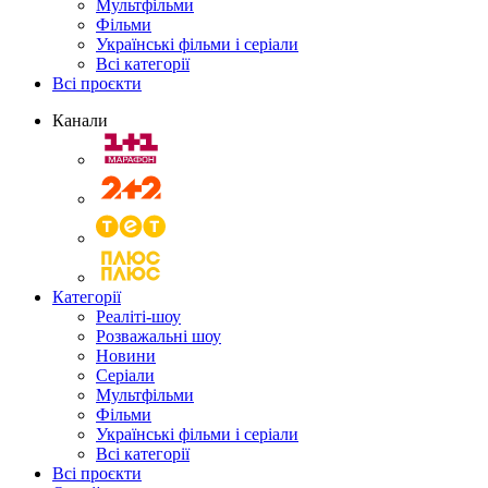
Мультфільми
Фільми
Українські фільми і серіали
Всі категорії
Всі проєкти
Канали
Категорії
Реаліті-шоу
Розважальні шоу
Новини
Серіали
Мультфільми
Фільми
Українські фільми і серіали
Всі категорії
Всі проєкти