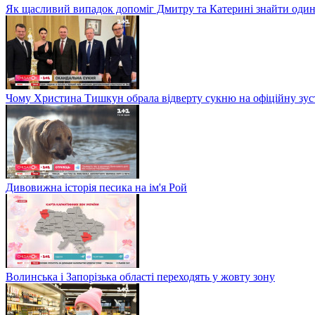
Як щасливий випадок допоміг Дмитру та Катерині знайти один
Чому Христина Тишкун обрала відверту сукню на офіційну зус
Дивовижна історія песика на ім'я Рой
Волинська і Запорізька області переходять у жовту зону