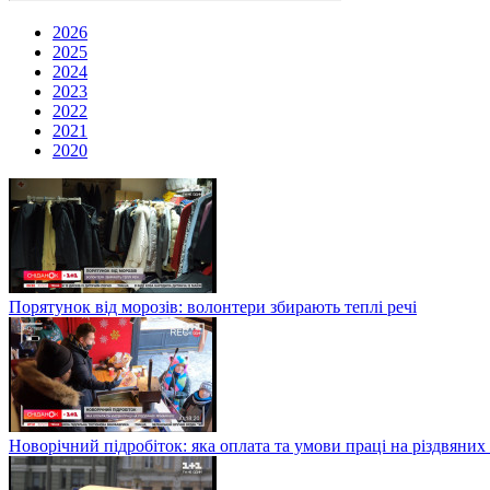
2026
2025
2024
2023
2022
2021
2020
Порятунок від морозів: волонтери збирають теплі речі
Новорічний підробіток: яка оплата та умови праці на різдвяних