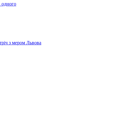
 одного
тріч з мером Львова