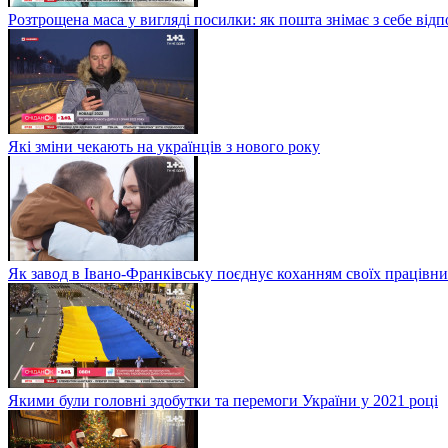
Розтрощена маса у вигляді посилки: як пошта знімає з себе від
Які зміни чекають на українців з нового року
Як завод в Івано-Франківську поєднує коханням своїх працівни
Якими були головні здобутки та перемоги України у 2021 році