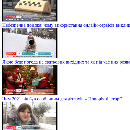
Небезпечна поїздка: чому використання онлайн-сервісів виклик
Якою буде погода на святкових вихідних та як під час них розв
Чим 2021 рік був особливим для дітлахів – Новорічні історії