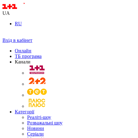
UA
RU
Вхід в кабінет
Онлайн
ТБ програма
Канали
Категорії
Реаліті-шоу
Розважальні шоу
Новини
Серіали