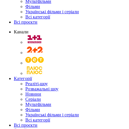
Мультфільми
Фільми
Українські фільми і серіали
Всі категорії
Всі проєкти
Канали
Категорії
Реаліті-шоу
Розважальні шоу
Новини
Серіали
Мультфільми
Фільми
Українські фільми і серіали
Всі категорії
Всі проєкти