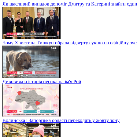
Як щасливий випадок допоміг Дмитру та Катерині знайти один
Чому Христина Тишкун обрала відверту сукню на офіційну зус
Дивовижна історія песика на ім'я Рой
Волинська і Запорізька області переходять у жовту зону