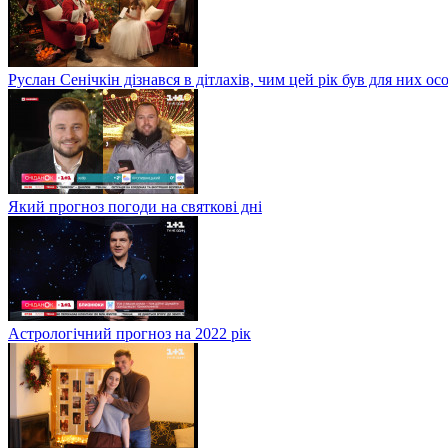
Руслан Сенічкін дізнався в дітлахів, чим цей рік був для них о
Який прогноз погоди на святкові дні
Астрологічний прогноз на 2022 рік