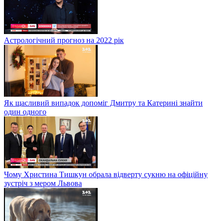
Астрологічний прогноз на 2022 рік
Як щасливий випадок допоміг Дмитру та Катерині знайти
один одного
Чому Христина Тишкун обрала відверту сукню на офіційну
зустріч з мером Львова