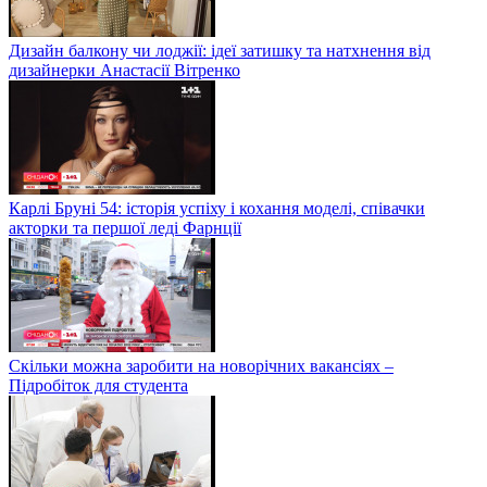
Дизайн балкону чи лоджії: ідеї затишку та натхнення від
дизайнерки Анастасії Вітренко
Карлі Бруні 54: історія успіху і кохання моделі, співачки
акторки та першої леді Фарнції
Скільки можна заробити на новорічних вакансіях –
Підробіток для студента