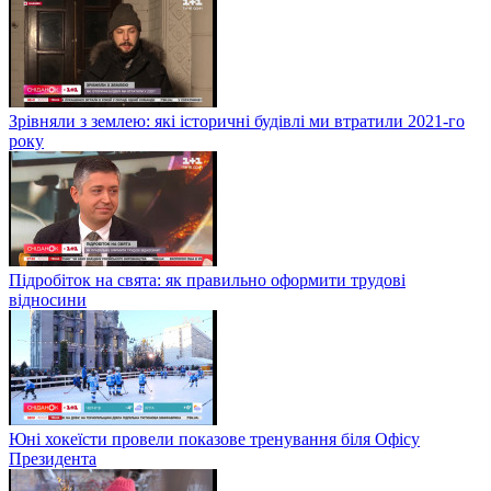
Зрівняли з землею: які історичні будівлі ми втратили 2021-го
року
Підробіток на свята: як правильно оформити трудові
відносини
Юні хокеїсти провели показове тренування біля Офісу
Президента