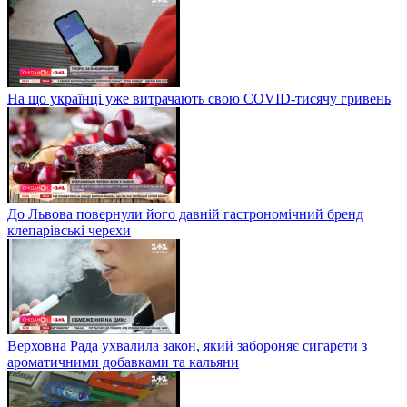
На що українці уже витрачають свою COVID-тисячу гривень
До Львова повернули його давній гастрономічний бренд
клепарівські черехи
Верховна Рада ухвалила закон, який забороняє сигарети з
ароматичними добавками та кальяни