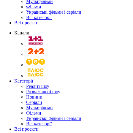
Мультфільми
Фільми
Українські фільми і серіали
Всі категорії
Всі проєкти
Канали
Категорії
Реаліті-шоу
Розважальні шоу
Новини
Серіали
Мультфільми
Фільми
Українські фільми і серіали
Всі категорії
Всі проєкти