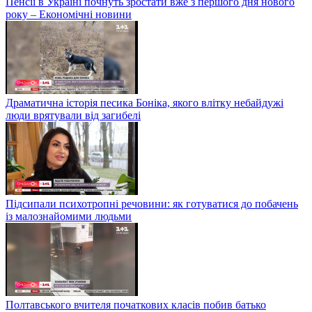
Пенсії в Україні почнуть зростати вже з першого дня нового
року – Економічні новини
Драматична історія песика Боніка, якого влітку небайдужі
люди врятували від загибелі
Підсипали психотропні речовини: як готуватися до побачень
із малознайомими людьми
Полтавського вчителя початкових класів побив батько