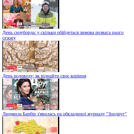
День сноуборда: у скільки обійдеться зимова розвага цього
сезону
День родоводу: як віднайти своє коріння
Людмила Барбір з'явилась на обкладинці журналу "Зоодруг"