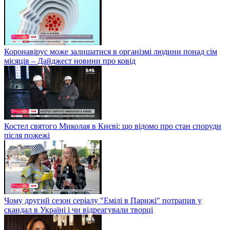
Коронавірус може залишатися в організмі людини понад сім
місяців – Дайджест новини про ковід
Костел святого Миколая в Києві: що відомо про стан споруди
після пожежі
Чому другий сезон серіалу "Емілі в Парижі" потрапив у
скандал в Україні і чи відреагували творці