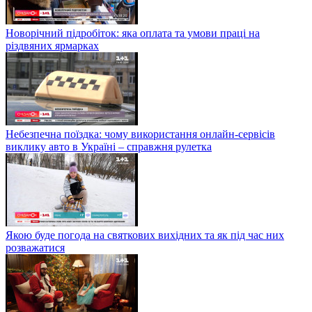
Новорічний підробіток: яка оплата та умови праці на
різдвяних ярмарках
Небезпечна поїздка: чому використання онлайн-сервісів
виклику авто в Україні – справжня рулетка
Якою буде погода на святкових вихідних та як під час них
розважатися