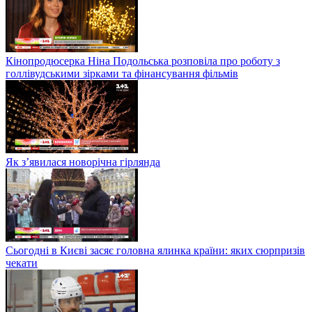
Кінопродюсерка Ніна Подольська розповіла про роботу з
голлівудськими зірками та фінансування фільмів
Як з’явилася новорічна гірлянда
Сьогодні в Києві засяє головна ялинка країни: яких сюрпризів
чекати