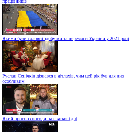
працівників
Якими були головні здобутки та перемоги України у 2021 році
Руслан Сенічкін дізнався в дітлахів, чим цей рік був для них
особливим
Який прогноз погоди на святкові дні