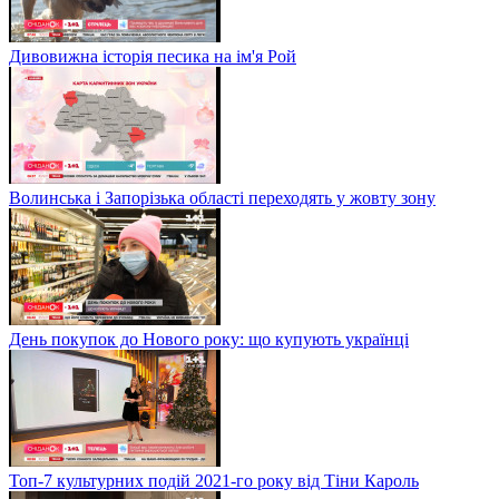
Дивовижна історія песика на ім'я Рой
Волинська і Запорізька області переходять у жовту зону
День покупок до Нового року: що купують українці
Топ-7 культурних подій 2021-го року від Тіни Кароль