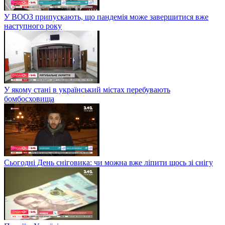
У ВООЗ припускають, що пандемія може завершитися вже
наступного року
У якому стані в український містах перебувають
бомбосховища
Сьогодні День сніговика: чи можна вже ліпити щось зі снігу