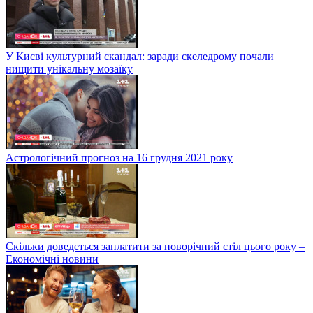
У Києві культурний скандал: заради скеледрому почали
нищити унікальну мозаїку
Астрологічний прогноз на 16 грудня 2021 року
Скільки доведеться заплатити за новорічний стіл цього року –
Економічні новини