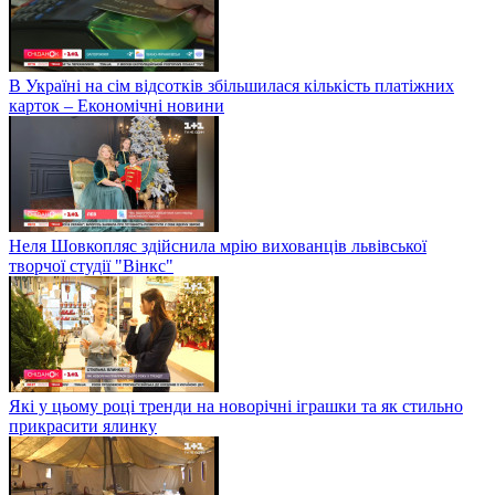
В Україні на сім відсотків збільшилася кількість платіжних
карток – Економічні новини
Неля Шовкопляс здійснила мрію вихованців львівської
творчої студії "Вінкс"
Які у цьому році тренди на новорічні іграшки та як стильно
прикрасити ялинку