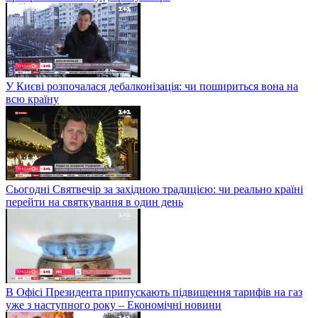
У Києві розпочалася дебалконізація: чи пошириться вона на
всю країну
Сьогодні Святвечір за західною традицією: чи реально країні
перейти на святкування в один день
В Офісі Президента припускають підвищення тарифів на газ
уже з наступного року – Економічні новини