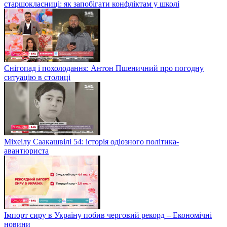
старшокласниці: як запобігати конфліктам у школі
Снігопад і похолодання: Антон Пшеничний про погодну
ситуацію в столиці
Міхеілу Саакашвілі 54: історія одіозного політика-
авантюриста
Імпорт сиру в Україну побив черговий рекорд – Економічні
новини