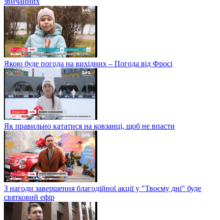
звичайних
Якою буде погода на вихідних – Погода від Фросі
Як правильно кататися на ковзанці, щоб не впасти
З нагоди завершення благодійної акції у "Твоєму дні" буде
святковий ефір