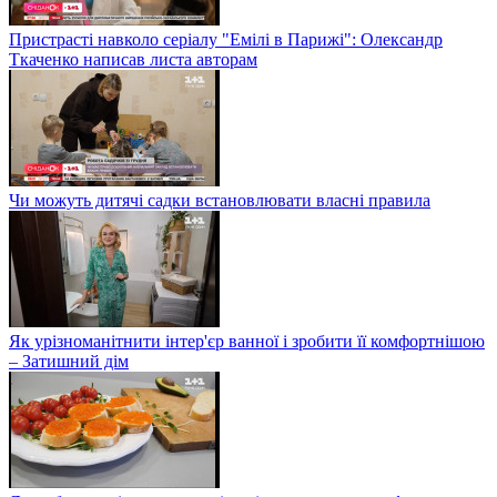
Пристрасті навколо серіалу "Емілі в Парижі": Олександр
Ткаченко написав листа авторам
Чи можуть дитячі садки встановлювати власні правила
Як урізноманітнити інтер'єр ванної і зробити її комфортнішою
– Затишний дім