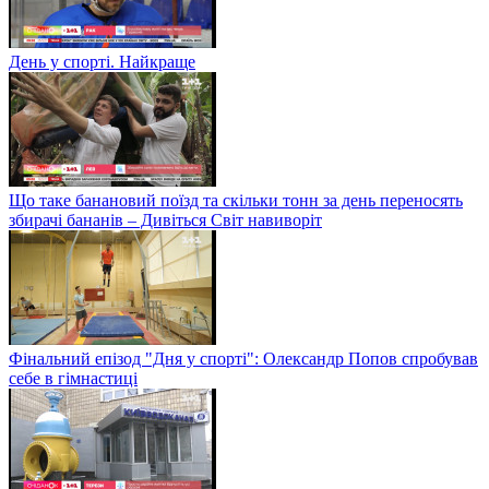
День у спорті. Найкраще
Що таке банановий поїзд та скільки тонн за день переносять
збирачі бананів – Дивіться Світ навиворіт
Фінальний епізод "Дня у спорті": Олександр Попов спробував
себе в гімнастиці