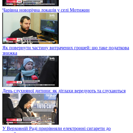
Чарівна новорічна локація у селі Мотижин
Як повернути частину витрачених грошей: що таке податкова
знижка
День слухняної дитини: як дітлахи вередують та слухаються
У Верховній Раді прирівняли електронні сигарети до