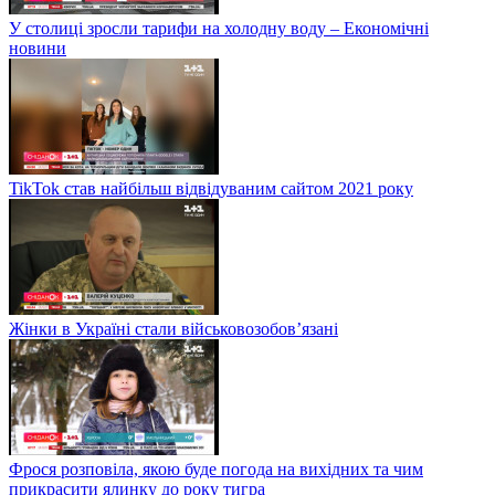
У столиці зросли тарифи на холодну воду – Економічні
новини
TikTok став найбільш відвідуваним сайтом 2021 року
Жінки в Україні стали військовозобов’язані
Фрося розповіла, якою буде погода на вихідних та чим
прикрасити ялинку до року тигра