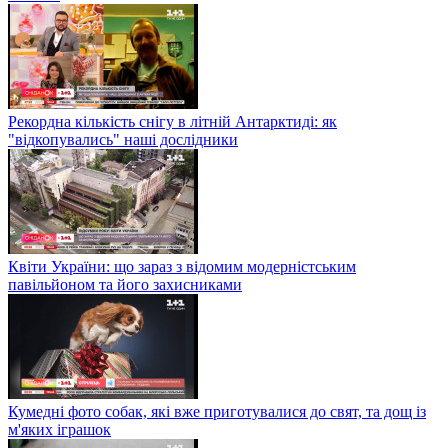
Рекордна кількість снігу в літній Антарктиді: як
"відкопувались" наші дослідники
Квіти України: що зараз з відомим модерністським
павільйоном та його захисниками
Кумедні фото собак, які вже приготувалися до свят, та дощ із
м'яких іграшок