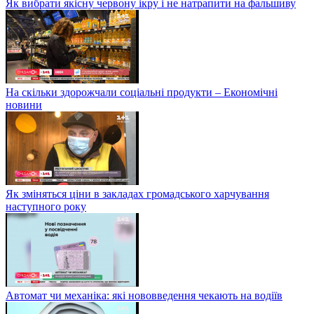
Як вибрати якісну червону ікру і не натрапити на фальшиву
На скільки здорожчали соціальні продукти – Економічні
новини
Як зміняться ціни в закладах громадського харчування
наступного року
Автомат чи механіка: які нововведення чекають на водіїв