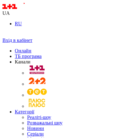
UA
RU
Вхід в кабінет
Онлайн
ТБ програма
Канали
Категорії
Реаліті-шоу
Розважальні шоу
Новини
Серіали