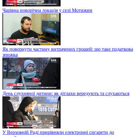
Чарівна новорічна локація у селі Мотижин
Як повернути частину витрачених грошей: що таке податкова
знижка
День слухняної дитини: як дітлахи вередують та слухаються
У Верховній Раді прирівняли електронні сигарети до