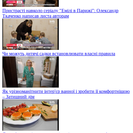
Пристрасті навколо серіалу "Емілі в Парижі": Олександр
Ткаченко написав листа авторам
Чи можуть дитячі садки встановлювати власні правила
Як урізноманітнити інтер'єр ванної і зробити її комфортнішою
– Затишний дім