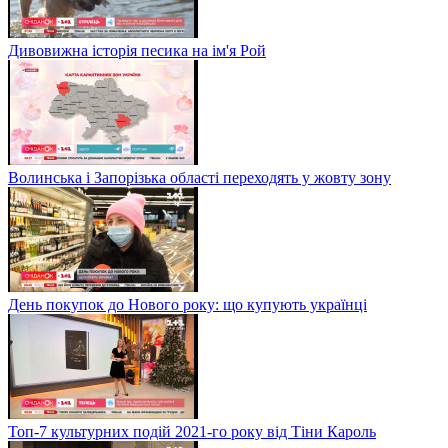
Дивовижна історія песика на ім'я Рой
Волинська і Запорізька області переходять у жовту зону
День покупок до Нового року: що купують українці
Топ-7 культурних подій 2021-го року від Тіни Кароль