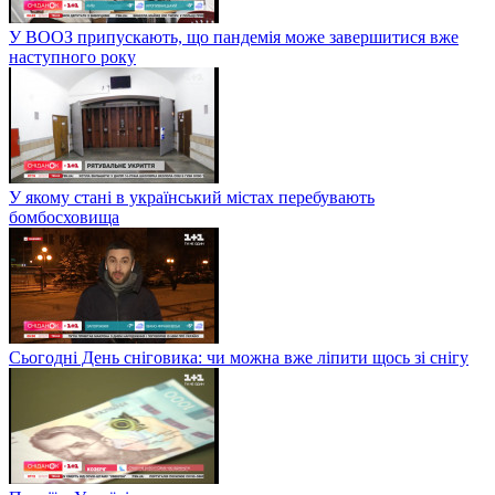
У ВООЗ припускають, що пандемія може завершитися вже
наступного року
У якому стані в український містах перебувають
бомбосховища
Сьогодні День сніговика: чи можна вже ліпити щось зі снігу