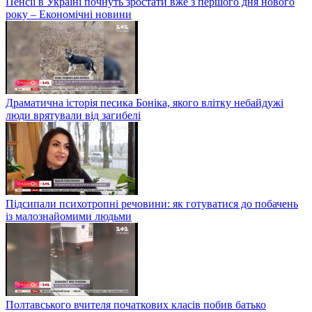
Пенсії в Україні почнуть зростати вже з першого дня нового
року – Економічні новини
Драматична історія песика Боніка, якого влітку небайдужі
люди врятували від загибелі
Підсипали психотропні речовини: як готуватися до побачень
із малознайомими людьми
Полтавського вчителя початкових класів побив батько