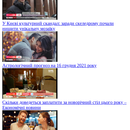
У Києві культурний скандал: заради скеледрому почали
нищити унікальну мозаїку
Астрологічний прогноз на 16 грудня 2021 року
Скільки доведеться заплатити за новорічний стіл цього року –
Економічні новини