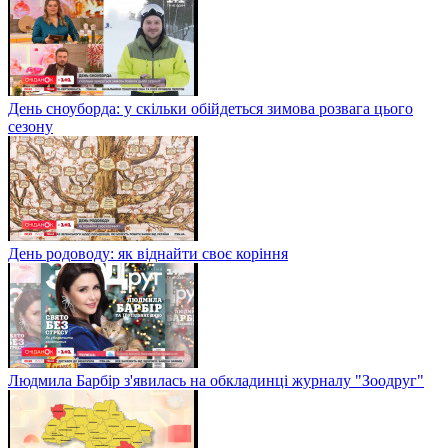
День сноуборда: у скільки обійдеться зимова розвага цього
сезону
День родоводу: як віднайти своє коріння
Людмила Барбір з'явилась на обкладинці журналу "Зоодруг"