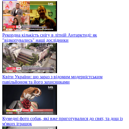
Рекордна кількість снігу в літній Антарктиді: як
"відкопувались" наші дослідники
Квіти України: що зараз з відомим модерністським
павільйоном та його захисниками
Кумедні фото собак, які вже приготувалися до свят, та дощ із
м'яких іграшок