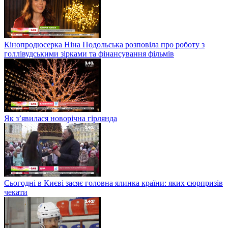
Кінопродюсерка Ніна Подольська розповіла про роботу з
голлівудськими зірками та фінансування фільмів
Як з’явилася новорічна гірлянда
Сьогодні в Києві засяє головна ялинка країни: яких сюрпризів
чекати