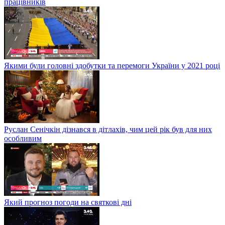
працівників
Якими були головні здобутки та перемоги України у 2021 році
Руслан Сенічкін дізнався в дітлахів, чим цей рік був для них
особливим
Який прогноз погоди на святкові дні