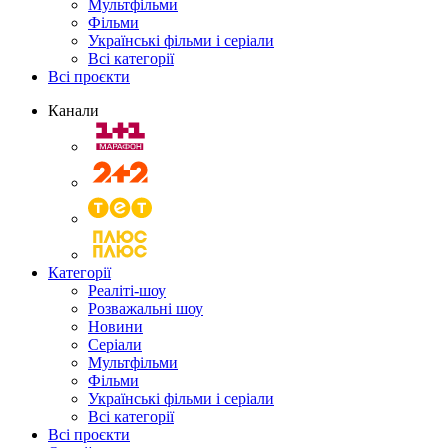
Мультфільми
Фільми
Українські фільми і серіали
Всі категорії
Всі проєкти
Канали
Категорії
Реаліті-шоу
Розважальні шоу
Новини
Серіали
Мультфільми
Фільми
Українські фільми і серіали
Всі категорії
Всі проєкти