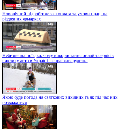
Новорічний підробіток: яка оплата та умови праці на
різдвяних ярмарках
Небезпечна поїздка: чому використання онлайн-сервісів
виклику авто в Україні – справжня рулетка
Якою буде погода на святкових вихідних та як під час них
розважатися