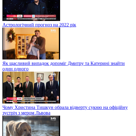
Астрологічний прогноз на 2022 рік
Як щасливий випадок допоміг Дмитру та Катерині знайти
один одного
Чому Христина Тишкун обрала відверту сукню на офіційну
зустріч з мером Львова