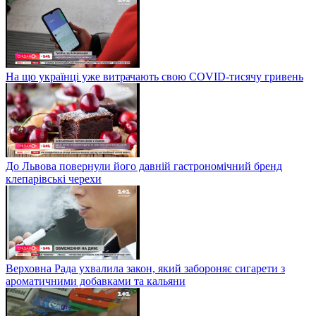
На що українці уже витрачають свою COVID-тисячу гривень
До Львова повернули його давній гастрономічний бренд
клепарівські черехи
Верховна Рада ухвалила закон, який забороняє сигарети з
ароматичними добавками та кальяни