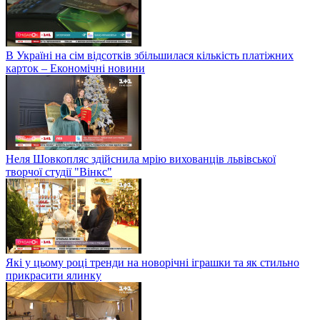
В Україні на сім відсотків збільшилася кількість платіжних
карток – Економічні новини
Неля Шовкопляс здійснила мрію вихованців львівської
творчої студії "Вінкс"
Які у цьому році тренди на новорічні іграшки та як стильно
прикрасити ялинку