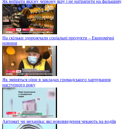
Як вибрати якісну червону ікру і не натрапити на фальшиву
На скільки здорожчали соціальні продукти – Економічні
новини
Як зміняться ціни в закладах громадського харчування
наступного року
Автомат чи механіка: які нововведення чекають на водіїв