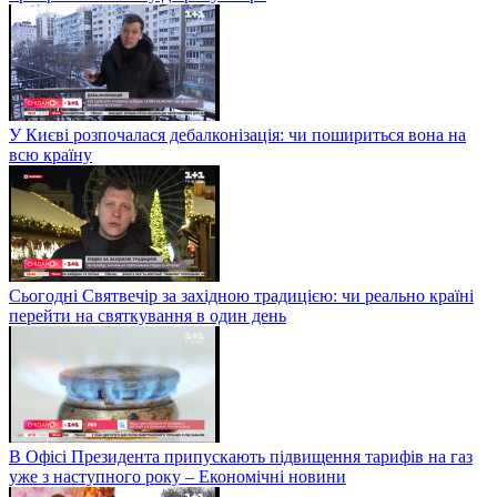
У Києві розпочалася дебалконізація: чи пошириться вона на
всю країну
Сьогодні Святвечір за західною традицією: чи реально країні
перейти на святкування в один день
В Офісі Президента припускають підвищення тарифів на газ
уже з наступного року – Економічні новини