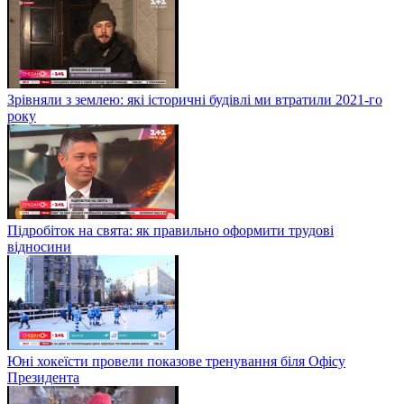
Зрівняли з землею: які історичні будівлі ми втратили 2021-го
року
Підробіток на свята: як правильно оформити трудові
відносини
Юні хокеїсти провели показове тренування біля Офісу
Президента