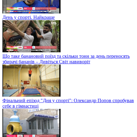
День у спорті. Найкраще
Що таке банановий поїзд та скільки тонн за день переносять
збирачі бананів – Дивіться Світ навиворіт
Фінальний епізод "Дня у спорті": Олександр Попов спробував
себе в гімнастиці