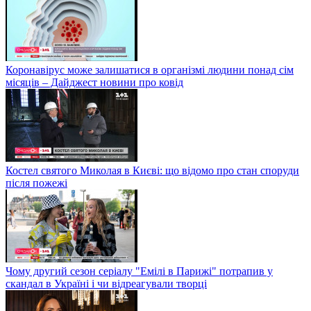
Коронавірус може залишатися в організмі людини понад сім
місяців – Дайджест новини про ковід
Костел святого Миколая в Києві: що відомо про стан споруди
після пожежі
Чому другий сезон серіалу "Емілі в Парижі" потрапив у
скандал в Україні і чи відреагували творці