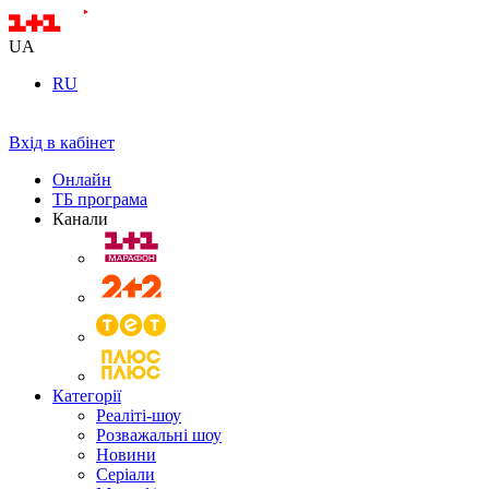
UA
RU
Вхід в кабінет
Онлайн
ТБ програма
Канали
Категорії
Реаліті-шоу
Розважальні шоу
Новини
Серіали