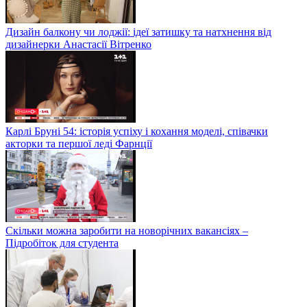
Дизайн балкону чи лоджії: ідеї затишку та натхнення від
дизайнерки Анастасії Вітренко
Карлі Бруні 54: історія успіху і кохання моделі, співачки
акторки та першої леді Фарнції
Скільки можна заробити на новорічних вакансіях –
Підробіток для студента