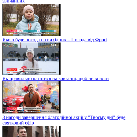
звичайних
Якою буде погода на вихідних – Погода від Фросі
Як правильно кататися на ковзанці, щоб не впасти
З нагоди завершення благодійної акції у "Твоєму дні" буде
святковий ефір