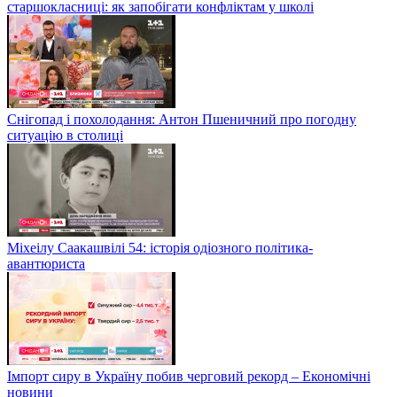
старшокласниці: як запобігати конфліктам у школі
Снігопад і похолодання: Антон Пшеничний про погодну
ситуацію в столиці
Міхеілу Саакашвілі 54: історія одіозного політика-
авантюриста
Імпорт сиру в Україну побив черговий рекорд – Економічні
новини