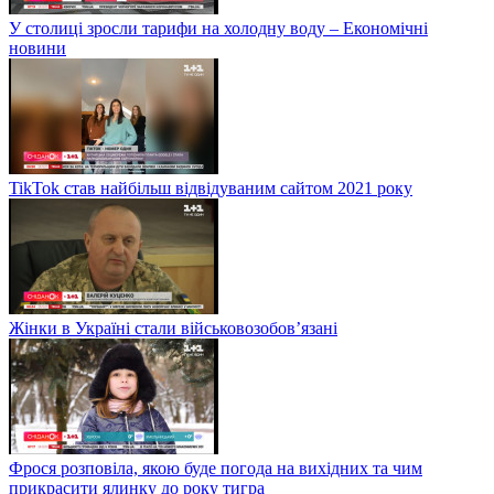
У столиці зросли тарифи на холодну воду – Економічні
новини
TikTok став найбільш відвідуваним сайтом 2021 року
Жінки в Україні стали військовозобов’язані
Фрося розповіла, якою буде погода на вихідних та чим
прикрасити ялинку до року тигра