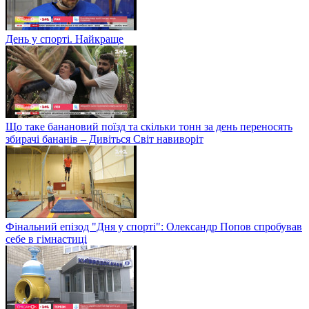
День у спорті. Найкраще
Що таке банановий поїзд та скільки тонн за день переносять
збирачі бананів – Дивіться Світ навиворіт
Фінальний епізод "Дня у спорті": Олександр Попов спробував
себе в гімнастиці