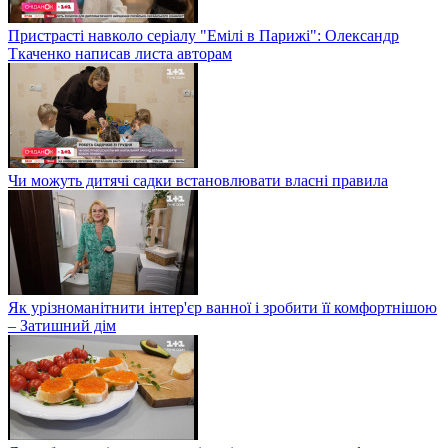
Пристрасті навколо серіалу "Емілі в Парижі": Олександр
Ткаченко написав листа авторам
Чи можуть дитячі садки встановлювати власні правила
Як урізноманітнити інтер'єр ванної і зробити її комфортнішою
– Затишний дім