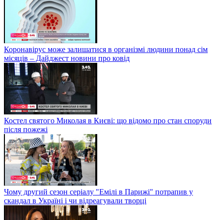
Коронавірус може залишатися в організмі людини понад сім
місяців – Дайджест новини про ковід
Костел святого Миколая в Києві: що відомо про стан споруди
після пожежі
Чому другий сезон серіалу "Емілі в Парижі" потрапив у
скандал в Україні і чи відреагували творці