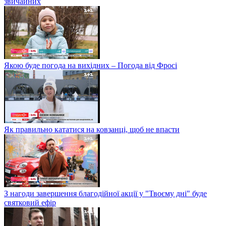
звичайних
Якою буде погода на вихідних – Погода від Фросі
Як правильно кататися на ковзанці, щоб не впасти
З нагоди завершення благодійної акції у "Твоєму дні" буде
святковий ефір