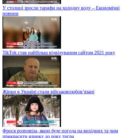
У столиці зросли тарифи на холодну воду – Економічні
новини
TikTok став найбільш відвідуваним сайтом 2021 року
Жінки в Україні стали військовозобов’язані
Фрося розповіла, якою буде погода на вихідних та чим
прикрасити ялинку до року тигра