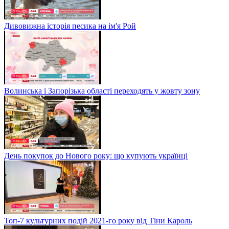
Дивовижна історія песика на ім'я Рой
Волинська і Запорізька області переходять у жовту зону
День покупок до Нового року: що купують українці
Топ-7 культурних подій 2021-го року від Тіни Кароль