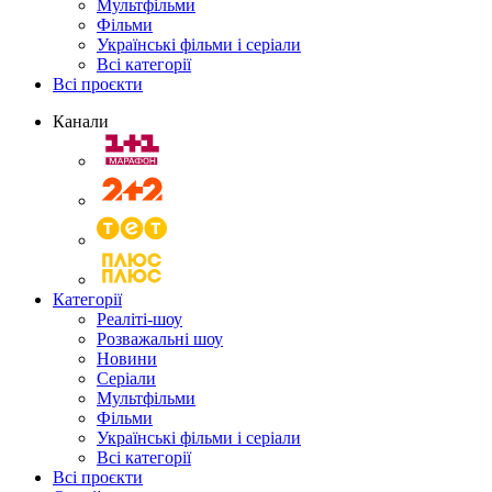
Мультфільми
Фільми
Українські фільми і серіали
Всі категорії
Всі проєкти
Канали
Категорії
Реаліті-шоу
Розважальні шоу
Новини
Серіали
Мультфільми
Фільми
Українські фільми і серіали
Всі категорії
Всі проєкти