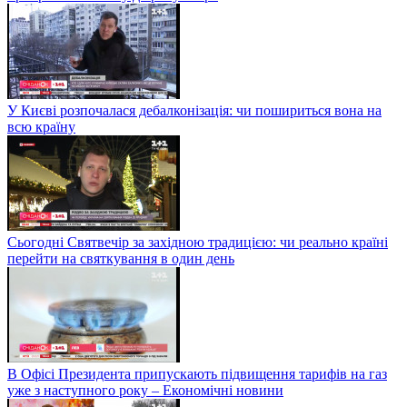
У Києві розпочалася дебалконізація: чи пошириться вона на
всю країну
Сьогодні Святвечір за західною традицією: чи реально країні
перейти на святкування в один день
В Офісі Президента припускають підвищення тарифів на газ
уже з наступного року – Економічні новини