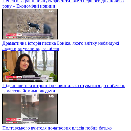
Пенсії в Україні почнуть зростати вже з першого дня нового
року – Економічні новини
Драматична історія песика Боніка, якого влітку небайдужі
люди врятували від загибелі
Підсипали психотропні речовини: як готуватися до побачень
із малознайомими людьми
Полтавського вчителя початкових класів побив батько