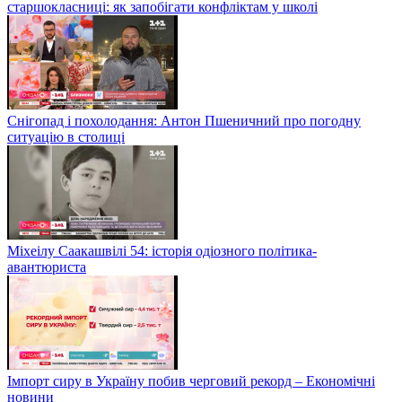
старшокласниці: як запобігати конфліктам у школі
Снігопад і похолодання: Антон Пшеничний про погодну
ситуацію в столиці
Міхеілу Саакашвілі 54: історія одіозного політика-
авантюриста
Імпорт сиру в Україну побив черговий рекорд – Економічні
новини