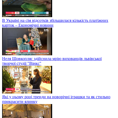
В Україні на сім відсотків збільшилася кількість платіжних
карток – Економічні новини
Неля Шовкопляс здійснила мрію вихованців львівської
творчої студії "Вінкс"
Які у цьому році тренди на новорічні іграшки та як стильно
прикрасити ялинку