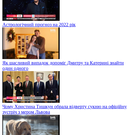
Астрологічний прогноз на 2022 рік
Як щасливий випадок допоміг Дмитру та Катерині знайти
один одного
Чому Христина Тишкун обрала відверту сукню на офіційну
зустріч з мером Львова