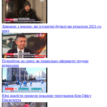
Зрівняли з землею: які історичні будівлі ми втратили 2021-го
року
Підробіток на свята: як правильно оформити трудові
відносини
Юні хокеїсти провели показове тренування біля Офісу
Президента