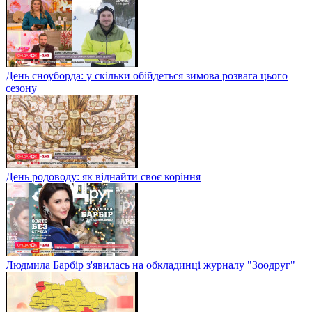
День сноуборда: у скільки обійдеться зимова розвага цього
сезону
День родоводу: як віднайти своє коріння
Людмила Барбір з'явилась на обкладинці журналу "Зоодруг"