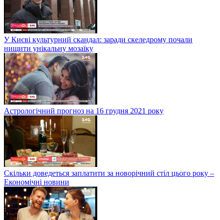
У Києві культурний скандал: заради скеледрому почали
нищити унікальну мозаїку
Астрологічний прогноз на 16 грудня 2021 року
Скільки доведеться заплатити за новорічний стіл цього року –
Економічні новини