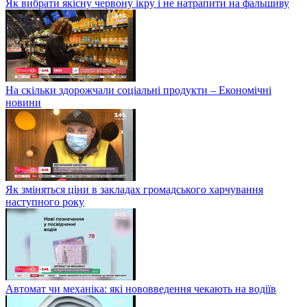
Як вибрати якісну червону ікру і не натрапити на фальшиву
На скільки здорожчали соціальні продукти – Економічні
новини
Як зміняться ціни в закладах громадського харчування
наступного року
Автомат чи механіка: які нововведення чекають на водіїв