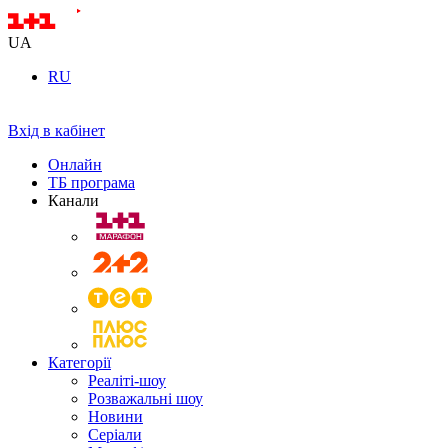
UA
RU
Вхід в кабінет
Онлайн
ТБ програма
Канали
Категорії
Реаліті-шоу
Розважальні шоу
Новини
Серіали