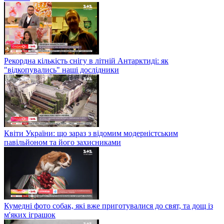
Рекордна кількість снігу в літній Антарктиді: як
"відкопувались" наші дослідники
Квіти України: що зараз з відомим модерністським
павільйоном та його захисниками
Кумедні фото собак, які вже приготувалися до свят, та дощ із
м'яких іграшок