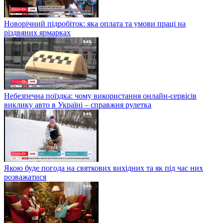
Новорічний підробіток: яка оплата та умови праці на
різдвяних ярмарках
Небезпечна поїздка: чому використання онлайн-сервісів
виклику авто в Україні – справжня рулетка
Якою буде погода на святкових вихідних та як під час них
розважатися