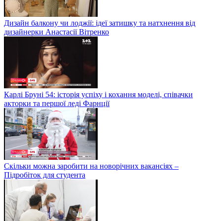
Дизайн балкону чи лоджії: ідеї затишку та натхнення від
дизайнерки Анастасії Вітренко
Карлі Бруні 54: історія успіху і кохання моделі, співачки
акторки та першої леді Фарнції
Скільки можна заробити на новорічних вакансіях –
Підробіток для студента