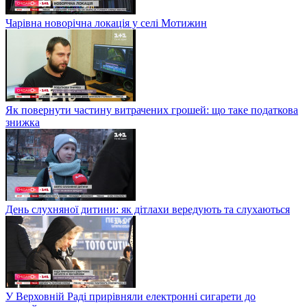
Чарівна новорічна локація у селі Мотижин
Як повернути частину витрачених грошей: що таке податкова
знижка
День слухняної дитини: як дітлахи вередують та слухаються
У Верховній Раді прирівняли електронні сигарети до