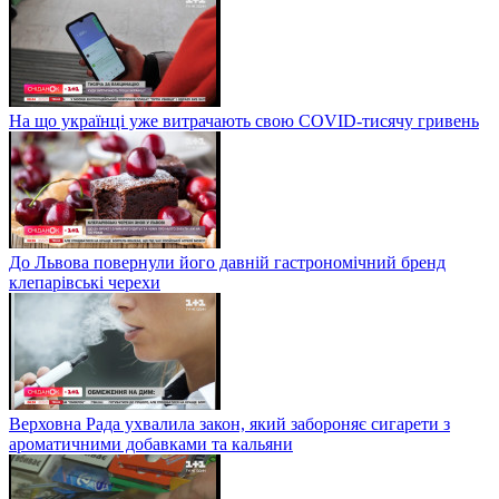
На що українці уже витрачають свою COVID-тисячу гривень
До Львова повернули його давній гастрономічний бренд
клепарівські черехи
Верховна Рада ухвалила закон, який забороняє сигарети з
ароматичними добавками та кальяни