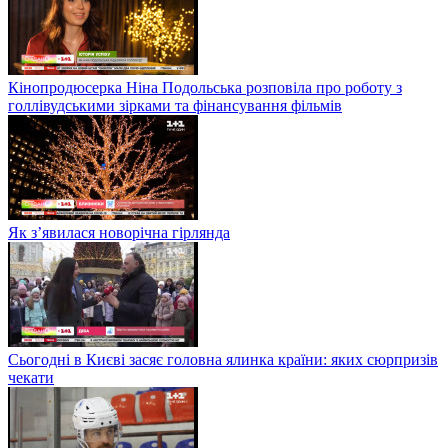
Кінопродюсерка Ніна Подольська розповіла про роботу з
голлівудськими зірками та фінансування фільмів
Як з’явилася новорічна гірлянда
Сьогодні в Києві засяє головна ялинка країни: яких сюрпризів
чекати