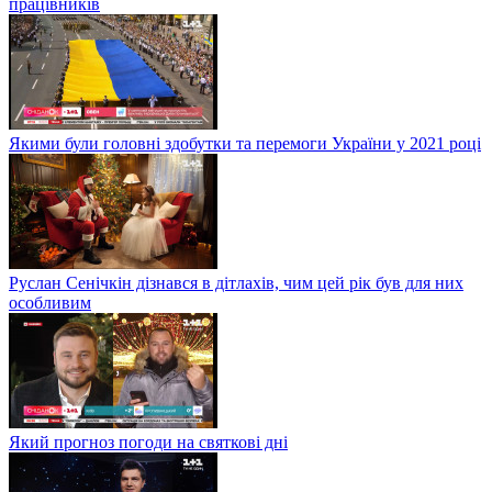
працівників
Якими були головні здобутки та перемоги України у 2021 році
Руслан Сенічкін дізнався в дітлахів, чим цей рік був для них
особливим
Який прогноз погоди на святкові дні