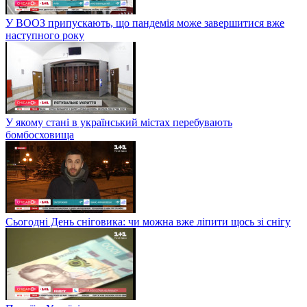
У ВООЗ припускають, що пандемія може завершитися вже
наступного року
У якому стані в український містах перебувають
бомбосховища
Сьогодні День сніговика: чи можна вже ліпити щось зі снігу