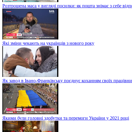
Розтрощена маса у вигляді посилки: як пошта знімає з себе від
Які зміни чекають на українців з нового року
Як завод в Івано-Франківську поєднує коханням своїх працівни
Якими були головні здобутки та перемоги України у 2021 році