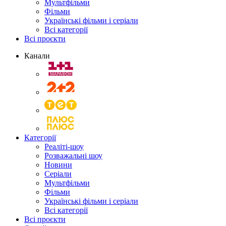
Мультфільми
Фільми
Українські фільми і серіали
Всі категорії
Всі проєкти
Канали
Категорії
Реаліті-шоу
Розважальні шоу
Новини
Серіали
Мультфільми
Фільми
Українські фільми і серіали
Всі категорії
Всі проєкти