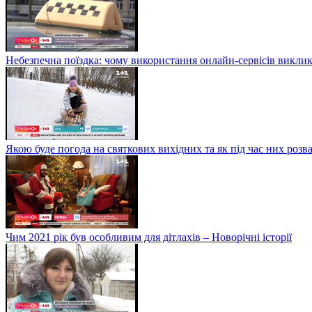
Небезпечна поїздка: чому використання онлайн-сервісів виклик
Якою буде погода на святкових вихідних та як під час них розв
Чим 2021 рік був особливим для дітлахів – Новорічні історії