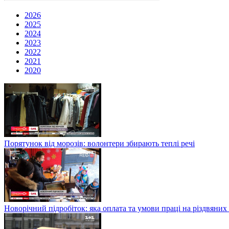
2026
2025
2024
2023
2022
2021
2020
Порятунок від морозів: волонтери збирають теплі речі
Новорічний підробіток: яка оплата та умови праці на різдвяних