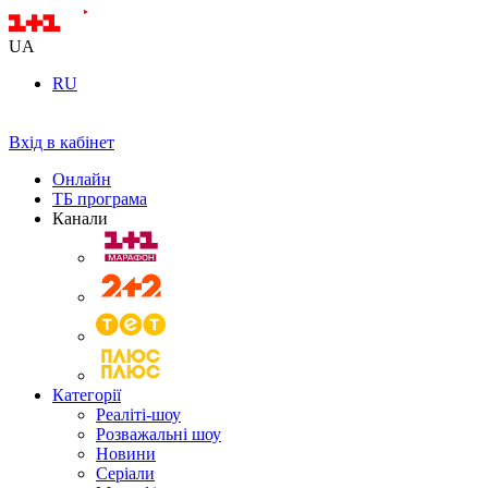
UA
RU
Вхід в кабінет
Онлайн
ТБ програма
Канали
Категорії
Реаліті-шоу
Розважальні шоу
Новини
Серіали