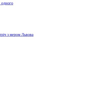
 одного
тріч з мером Львова