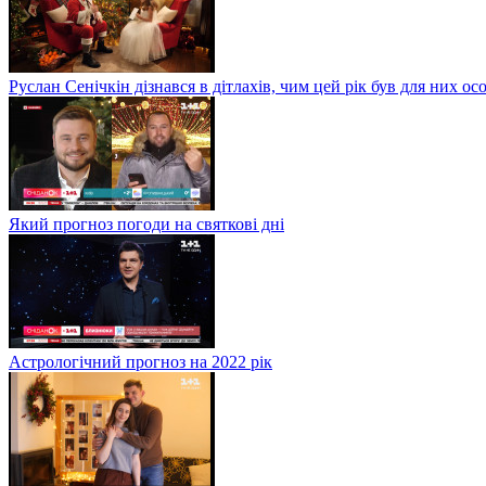
Руслан Сенічкін дізнався в дітлахів, чим цей рік був для них о
Який прогноз погоди на святкові дні
Астрологічний прогноз на 2022 рік