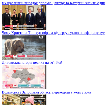
Як щасливий випадок допоміг Дмитру та Катерині знайти один
Чому Христина Тишкун обрала відверту сукню на офіційну зус
Дивовижна історія песика на ім'я Рой
Волинська і Запорізька області переходять у жовту зону