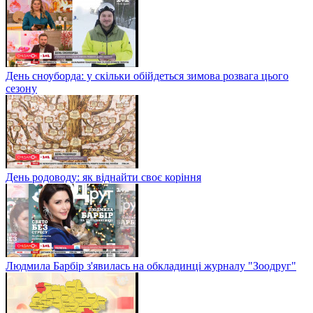
День сноуборда: у скільки обійдеться зимова розвага цього
сезону
День родоводу: як віднайти своє коріння
Людмила Барбір з'явилась на обкладинці журналу "Зоодруг"