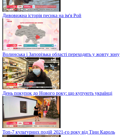
Дивовижна історія песика на ім'я Рой
Волинська і Запорізька області переходять у жовту зону
День покупок до Нового року: що купують українці
Топ-7 культурних подій 2021-го року від Тіни Кароль