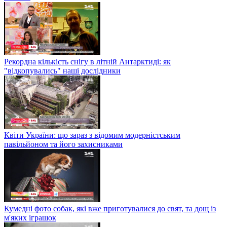
Рекордна кількість снігу в літній Антарктиді: як
"відкопувались" наші дослідники
Квіти України: що зараз з відомим модерністським
павільйоном та його захисниками
Кумедні фото собак, які вже приготувалися до свят, та дощ із
м'яких іграшок