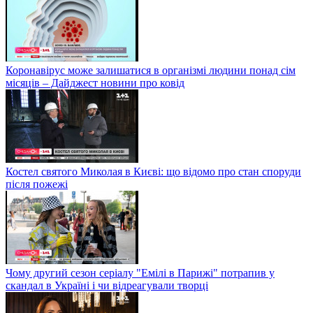
Коронавірус може залишатися в організмі людини понад сім
місяців – Дайджест новини про ковід
Костел святого Миколая в Києві: що відомо про стан споруди
після пожежі
Чому другий сезон серіалу "Емілі в Парижі" потрапив у
скандал в Україні і чи відреагували творці