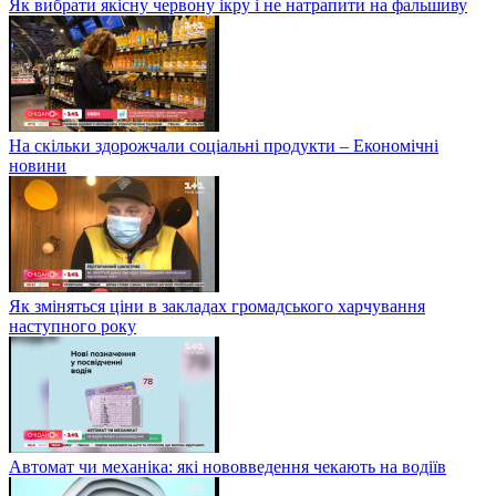
Як вибрати якісну червону ікру і не натрапити на фальшиву
На скільки здорожчали соціальні продукти – Економічні
новини
Як зміняться ціни в закладах громадського харчування
наступного року
Автомат чи механіка: які нововведення чекають на водіїв