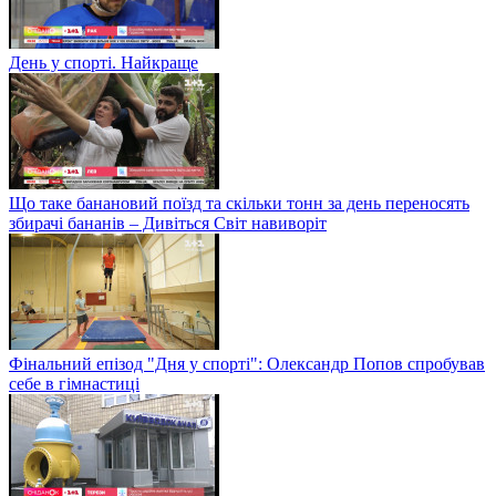
День у спорті. Найкраще
Що таке банановий поїзд та скільки тонн за день переносять
збирачі бананів – Дивіться Світ навиворіт
Фінальний епізод "Дня у спорті": Олександр Попов спробував
себе в гімнастиці