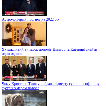
Астрологічний прогноз на 2022 рік
Як щасливий випадок допоміг Дмитру та Катерині знайти
один одного
Чому Христина Тишкун обрала відверту сукню на офіційну
зустріч з мером Львова