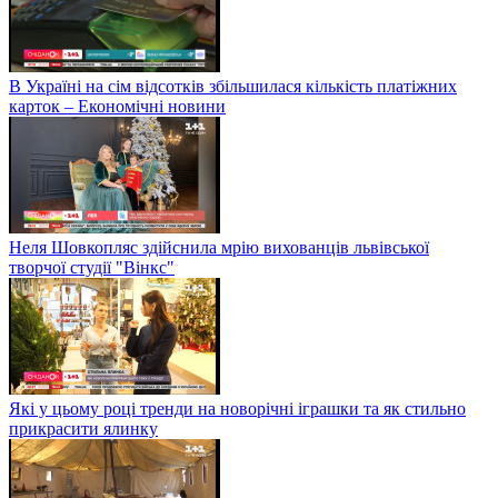
В Україні на сім відсотків збільшилася кількість платіжних
карток – Економічні новини
Неля Шовкопляс здійснила мрію вихованців львівської
творчої студії "Вінкс"
Які у цьому році тренди на новорічні іграшки та як стильно
прикрасити ялинку