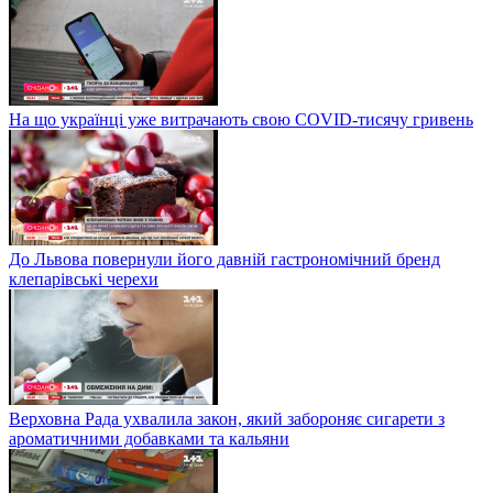
На що українці уже витрачають свою COVID-тисячу гривень
До Львова повернули його давній гастрономічний бренд
клепарівські черехи
Верховна Рада ухвалила закон, який забороняє сигарети з
ароматичними добавками та кальяни