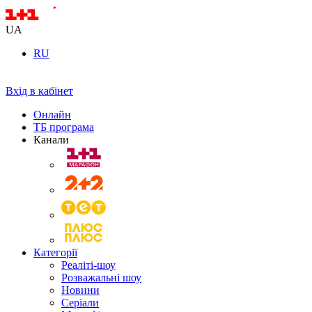
UA
RU
Вхід в кабінет
Онлайн
ТБ програма
Канали
Категорії
Реаліті-шоу
Розважальні шоу
Новини
Серіали