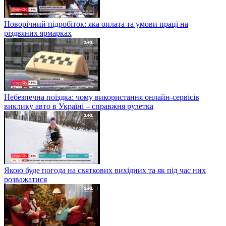
Новорічний підробіток: яка оплата та умови праці на
різдвяних ярмарках
Небезпечна поїздка: чому використання онлайн-сервісів
виклику авто в Україні – справжня рулетка
Якою буде погода на святкових вихідних та як під час них
розважатися