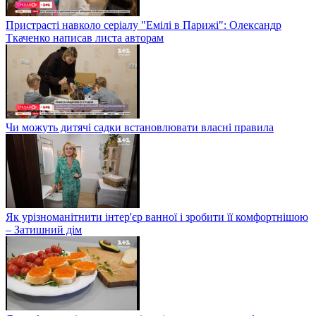
Пристрасті навколо серіалу "Емілі в Парижі": Олександр
Ткаченко написав листа авторам
Чи можуть дитячі садки встановлювати власні правила
Як урізноманітнити інтер'єр ванної і зробити її комфортнішою
– Затишний дім