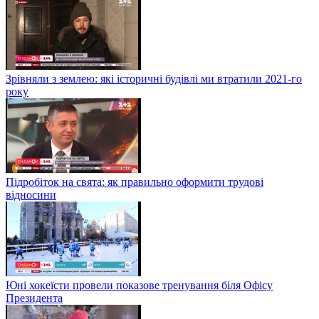
Зрівняли з землею: які історичні будівлі ми втратили 2021-го
року
Підробіток на свята: як правильно оформити трудові
відносини
Юні хокеїсти провели показове тренування біля Офісу
Президента