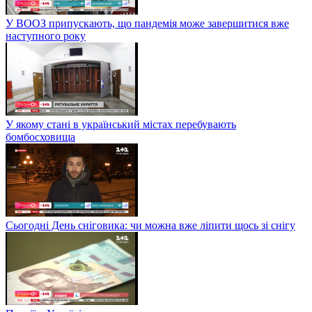
У ВООЗ припускають, що пандемія може завершитися вже
наступного року
У якому стані в український містах перебувають
бомбосховища
Сьогодні День сніговика: чи можна вже ліпити щось зі снігу