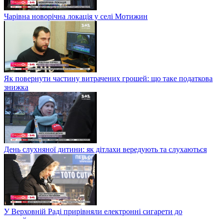
Чарівна новорічна локація у селі Мотижин
Як повернути частину витрачених грошей: що таке податкова
знижка
День слухняної дитини: як дітлахи вередують та слухаються
У Верховній Раді прирівняли електронні сигарети до