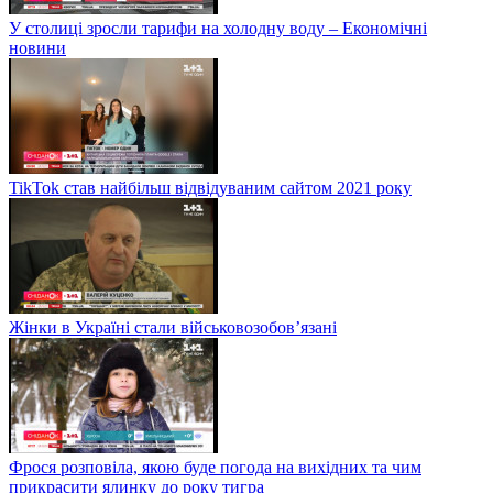
У столиці зросли тарифи на холодну воду – Економічні
новини
TikTok став найбільш відвідуваним сайтом 2021 року
Жінки в Україні стали військовозобов’язані
Фрося розповіла, якою буде погода на вихідних та чим
прикрасити ялинку до року тигра