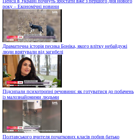
Пенсії в Україні почнуть зростати вже з першого дня нового
року – Економічні новини
Драматична історія песика Боніка, якого влітку небайдужі
люди врятували від загибелі
Підсипали психотропні речовини: як готуватися до побачень
із малознайомими людьми
Полтавського вчителя початкових класів побив батько