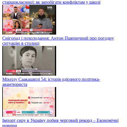
старшокласниці: як запобігати конфліктам у школі
Снігопад і похолодання: Антон Пшеничний про погодну
ситуацію в столиці
Міхеілу Саакашвілі 54: історія одіозного політика-
авантюриста
Імпорт сиру в Україну побив черговий рекорд – Економічні
новини