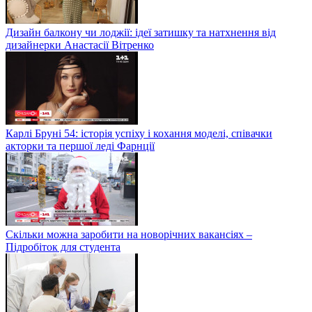
Дизайн балкону чи лоджії: ідеї затишку та натхнення від
дизайнерки Анастасії Вітренко
Карлі Бруні 54: історія успіху і кохання моделі, співачки
акторки та першої леді Фарнції
Скільки можна заробити на новорічних вакансіях –
Підробіток для студента