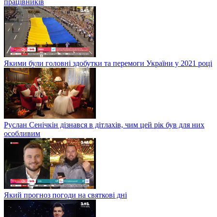
працівників
Якими були головні здобутки та перемоги України у 2021 році
Руслан Сенічкін дізнався в дітлахів, чим цей рік був для них
особливим
Який прогноз погоди на святкові дні