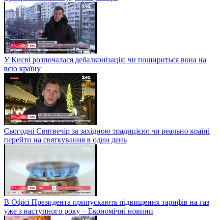
У Києві розпочалася дебалконізація: чи пошириться вона на
всю країну
Сьогодні Святвечір за західною традицією: чи реально країні
перейти на святкування в один день
В Офісі Президента припускають підвищення тарифів на газ
уже з наступного року – Економічні новини