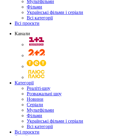
Мультфільми
Фільми
Українські фільми і серіали
Всі категорії
Всі проєкти
Канали
Категорії
Реаліті-шоу
Розважальні шоу
Новини
Серіали
Мультфільми
Фільми
Українські фільми і серіали
Всі категорії
Всі проєкти