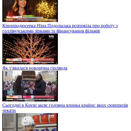
Кінопродюсерка Ніна Подольська розповіла про роботу з
голлівудськими зірками та фінансування фільмів
Як з’явилася новорічна гірлянда
Сьогодні в Києві засяє головна ялинка країни: яких сюрпризів
чекати