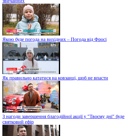
звичайних
Якою буде погода на вихідних – Погода від Фросі
Як правильно кататися на ковзанці, щоб не впасти
З нагоди завершення благодійної акції у "Твоєму дні" буде
святковий ефір