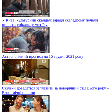
У Києві культурний скандал: заради скеледрому почали
нищити унікальну мозаїку
Астрологічний прогноз на 16 грудня 2021 року
Скільки доведеться заплатити за новорічний стіл цього року –
Економічні новини