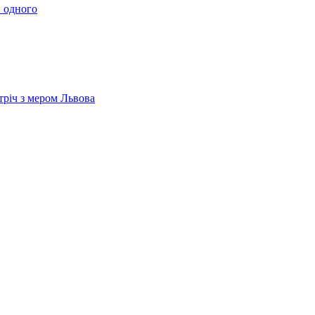
 одного
тріч з мером Львова