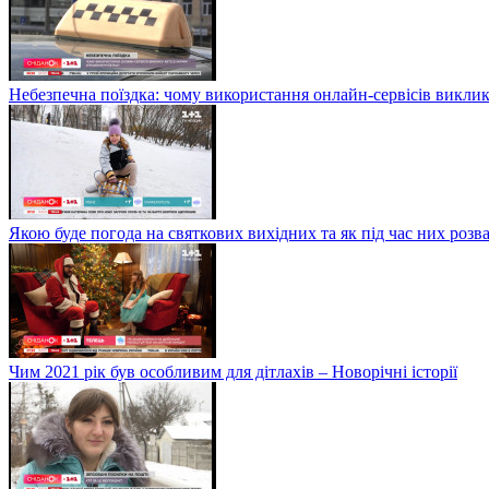
Небезпечна поїздка: чому використання онлайн-сервісів виклик
Якою буде погода на святкових вихідних та як під час них розв
Чим 2021 рік був особливим для дітлахів – Новорічні історії