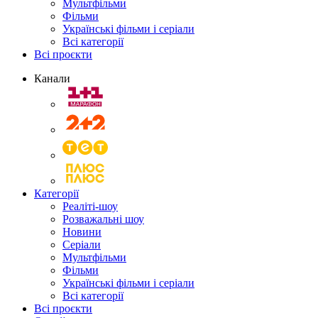
Мультфільми
Фільми
Українські фільми і серіали
Всі категорії
Всі проєкти
Канали
Категорії
Реаліті-шоу
Розважальні шоу
Новини
Серіали
Мультфільми
Фільми
Українські фільми і серіали
Всі категорії
Всі проєкти