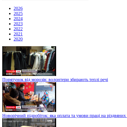
2026
2025
2024
2023
2022
2021
2020
Порятунок від морозів: волонтери збирають теплі речі
Новорічний підробіток: яка оплата та умови праці на різдвяних