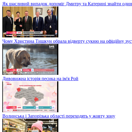
Як щасливий випадок допоміг Дмитру та Катерині знайти один
Чому Христина Тишкун обрала відверту сукню на офіційну зус
Дивовижна історія песика на ім'я Рой
Волинська і Запорізька області переходять у жовту зону