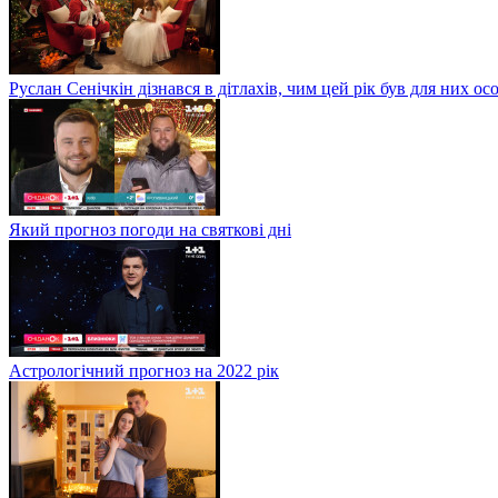
Руслан Сенічкін дізнався в дітлахів, чим цей рік був для них о
Який прогноз погоди на святкові дні
Астрологічний прогноз на 2022 рік