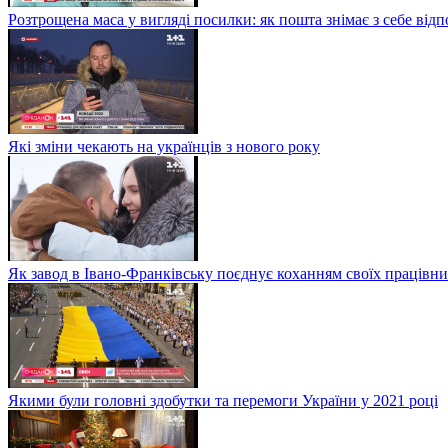
Розтрощена маса у вигляді посилки: як пошта знімає з себе від
Які зміни чекають на українців з нового року
Як завод в Івано-Франківську поєднує коханням своїх працівни
Якими були головні здобутки та перемоги України у 2021 році