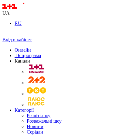
UA
RU
Вхід в кабінет
Онлайн
ТБ програма
Канали
Категорії
Реаліті-шоу
Розважальні шоу
Новини
Серіали