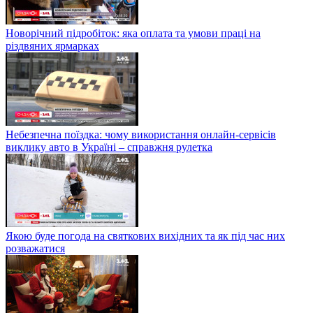
Новорічний підробіток: яка оплата та умови праці на
різдвяних ярмарках
Небезпечна поїздка: чому використання онлайн-сервісів
виклику авто в Україні – справжня рулетка
Якою буде погода на святкових вихідних та як під час них
розважатися