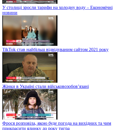
У столиці зросли тарифи на холодну воду – Економічні
новини
TikTok став найбільш відвідуваним сайтом 2021 року
Жінки в Україні стали військовозобов’язані
Фрося розповіла, якою буде погода на вихідних та чим
прикрасити ялинку до року тигра