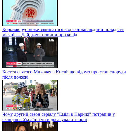
Коронавірус може залишатися в організмі людини понад сім
місяців – Дайджест новини про ковід
Костел святого Миколая в Києві: що відомо про стан споруди
після пожежі
Чому другий сезон серіалу "Емілі в Парижі" потрапив у
скандал в Україні і чи відреагували творці