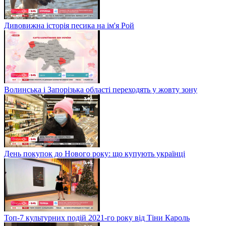
Дивовижна історія песика на ім'я Рой
Волинська і Запорізька області переходять у жовту зону
День покупок до Нового року: що купують українці
Топ-7 культурних подій 2021-го року від Тіни Кароль