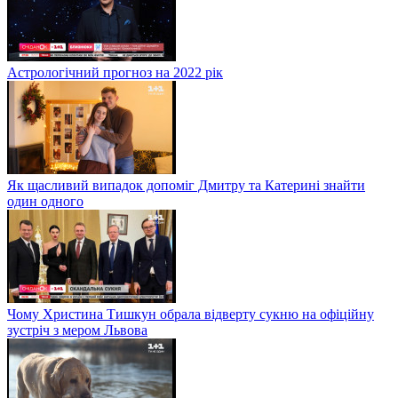
Астрологічний прогноз на 2022 рік
Як щасливий випадок допоміг Дмитру та Катерині знайти
один одного
Чому Христина Тишкун обрала відверту сукню на офіційну
зустріч з мером Львова