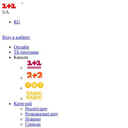
UA
RU
Вхід в кабінет
Онлайн
ТБ програма
Канали
Категорії
Реаліті-шоу
Розважальні шоу
Новини
Серіали