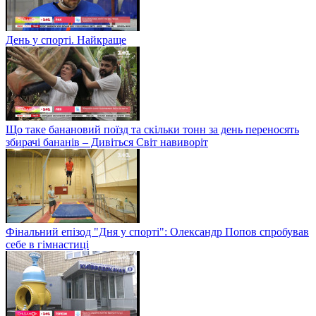
День у спорті. Найкраще
Що таке банановий поїзд та скільки тонн за день переносять
збирачі бананів – Дивіться Світ навиворіт
Фінальний епізод "Дня у спорті": Олександр Попов спробував
себе в гімнастиці