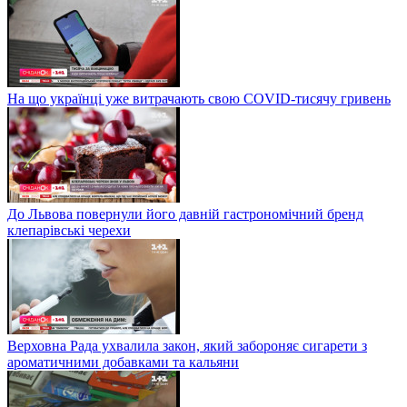
На що українці уже витрачають свою COVID-тисячу гривень
До Львова повернули його давній гастрономічний бренд
клепарівські черехи
Верховна Рада ухвалила закон, який забороняє сигарети з
ароматичними добавками та кальяни