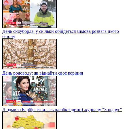
День сноуборда: у скільки обійдеться зимова розвага цього
сезону
День родоводу: як віднайти своє коріння
Людмила Барбір з'явилась на обкладинці журналу "Зоодруг"