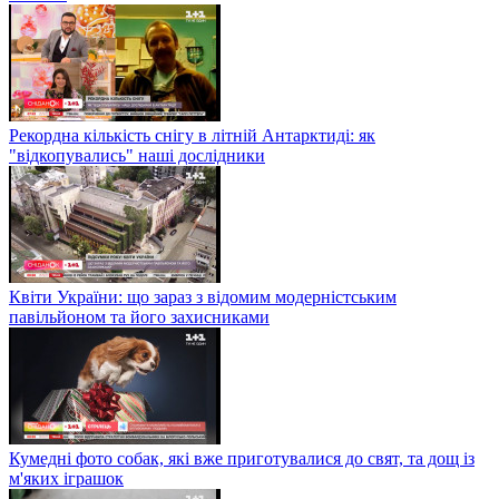
Рекордна кількість снігу в літній Антарктиді: як
"відкопувались" наші дослідники
Квіти України: що зараз з відомим модерністським
павільйоном та його захисниками
Кумедні фото собак, які вже приготувалися до свят, та дощ із
м'яких іграшок