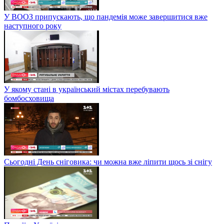
У ВООЗ припускають, що пандемія може завершитися вже
наступного року
У якому стані в український містах перебувають
бомбосховища
Сьогодні День сніговика: чи можна вже ліпити щось зі снігу