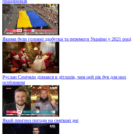
працівників
Якими були головні здобутки та перемоги України у 2021 році
Руслан Сенічкін дізнався в дітлахів, чим цей рік був для них
особливим
Який прогноз погоди на святкові дні