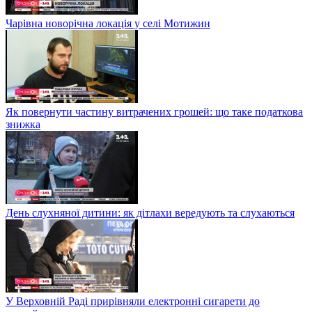
Чарівна новорічна локація у селі Мотижин
Як повернути частину витрачених грошей: що таке податкова
знижка
День слухняної дитини: як дітлахи вередують та слухаються
У Верховній Раді прирівняли електронні сигарети до