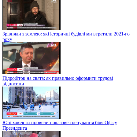
Зрівняли з землею: які історичні будівлі ми втратили 2021-го
року
Підробіток на свята: як правильно оформити трудові
відносини
Юні хокеїсти провели показове тренування біля Офісу
Президента