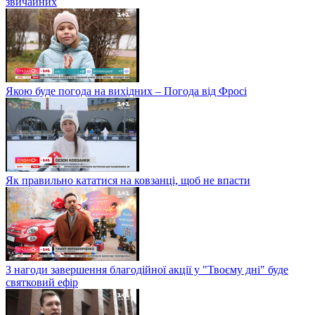
звичайних
Якою буде погода на вихідних – Погода від Фросі
Як правильно кататися на ковзанці, щоб не впасти
З нагоди завершення благодійної акції у "Твоєму дні" буде
святковий ефір