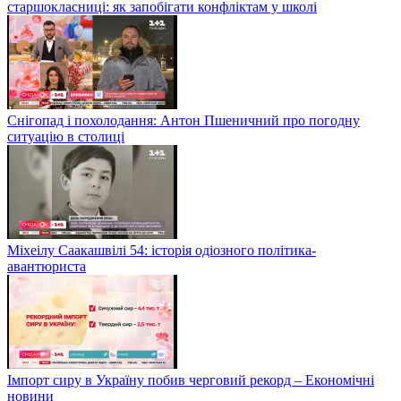
старшокласниці: як запобігати конфліктам у школі
Снігопад і похолодання: Антон Пшеничний про погодну
ситуацію в столиці
Міхеілу Саакашвілі 54: історія одіозного політика-
авантюриста
Імпорт сиру в Україну побив черговий рекорд – Економічні
новини