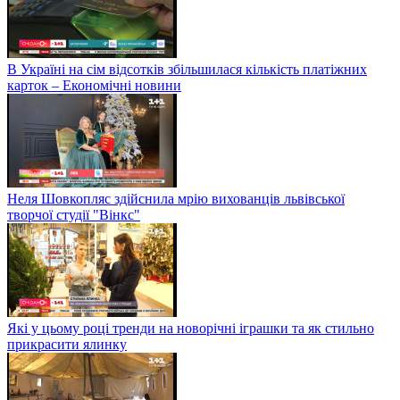
В Україні на сім відсотків збільшилася кількість платіжних
карток – Економічні новини
Неля Шовкопляс здійснила мрію вихованців львівської
творчої студії "Вінкс"
Які у цьому році тренди на новорічні іграшки та як стильно
прикрасити ялинку