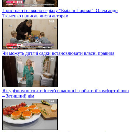
Пристрасті навколо серіалу "Емілі в Парижі": Олександр
Ткаченко написав листа авторам
Чи можуть дитячі садки встановлювати власні правила
Як урізноманітнити інтер'єр ванної і зробити її комфортнішою
– Затишний дім