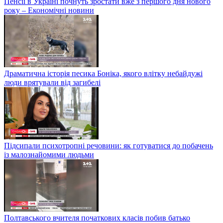
Пенсії в Україні почнуть зростати вже з першого дня нового
року – Економічні новини
Драматична історія песика Боніка, якого влітку небайдужі
люди врятували від загибелі
Підсипали психотропні речовини: як готуватися до побачень
із малознайомими людьми
Полтавського вчителя початкових класів побив батько