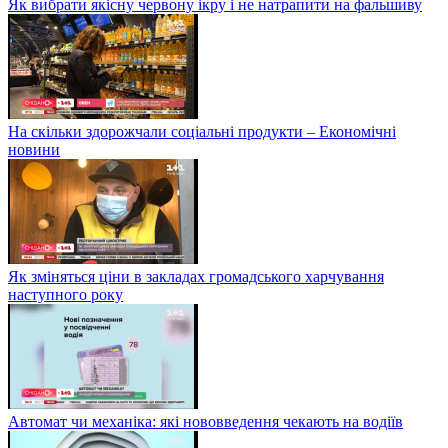
Як вибрати якісну червону ікру і не натрапити на фальшиву
На скільки здорожчали соціальні продукти – Економічні
новини
Як зміняться ціни в закладах громадського харчування
наступного року
Автомат чи механіка: які нововведення чекають на водіїв