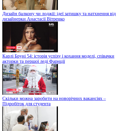
Дизайн балкону чи лоджії: ідеї затишку та натхнення від
дизайнерки Анастасії Вітренко
Карлі Бруні 54: історія успіху і кохання моделі, співачки
акторки та першої леді Фарнції
Скільки можна заробити на новорічних вакансіях –
Підробіток для студента