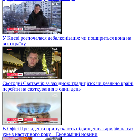
У Києві розпочалася дебалконізація: чи пошириться вона на
всю країну
Сьогодні Святвечір за західною традицією: чи реально країні
перейти на святкування в один день
В Офісі Президента припускають підвищення тарифів на газ
уже з наступного року – Економічні новини