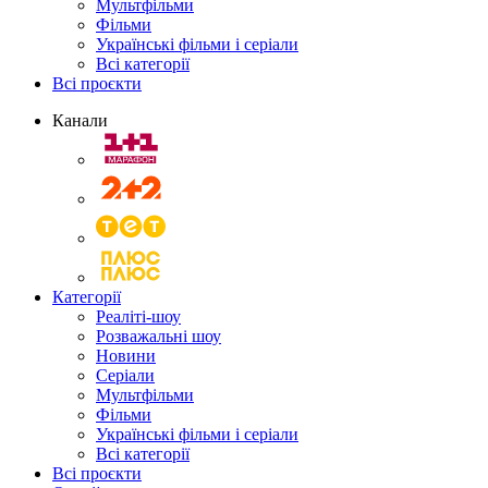
Мультфільми
Фільми
Українські фільми і серіали
Всі категорії
Всі проєкти
Канали
Категорії
Реаліті-шоу
Розважальні шоу
Новини
Серіали
Мультфільми
Фільми
Українські фільми і серіали
Всі категорії
Всі проєкти