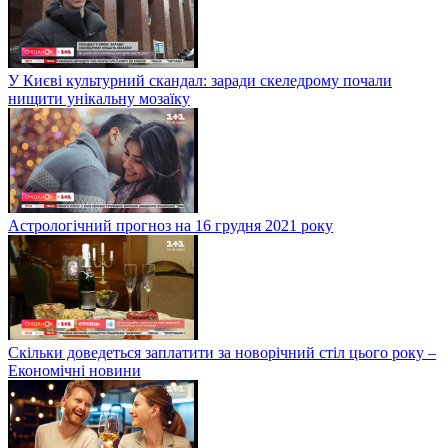
У Києві культурний скандал: заради скеледрому почали
нищити унікальну мозаїку
Астрологічний прогноз на 16 грудня 2021 року
Скільки доведеться заплатити за новорічний стіл цього року –
Економічні новини