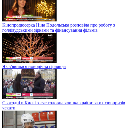
Кінопродюсерка Ніна Подольська розповіла про роботу з
голлівудськими зірками та фінансування фільмів
Як з’явилася новорічна гірлянда
Сьогодні в Києві засяє головна ялинка країни: яких сюрпризів
чекати