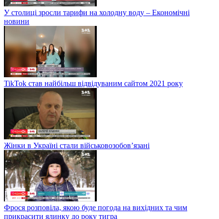
У столиці зросли тарифи на холодну воду – Економічні
новини
TikTok став найбільш відвідуваним сайтом 2021 року
Жінки в Україні стали військовозобов’язані
Фрося розповіла, якою буде погода на вихідних та чим
прикрасити ялинку до року тигра