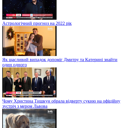
Астрологічний прогноз на 2022 рік
Як щасливий випадок допоміг Дмитру та Катерині знайти
один одного
Чому Христина Тишкун обрала відверту сукню на офіційну
зустріч з мером Львова