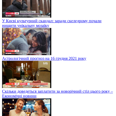
У Києві культурний скандал: заради скеледрому почали
нищити унікальну мозаїку
Астрологічний прогноз на 16 грудня 2021 року
Скільки доведеться заплатити за новорічний стіл цього року –
Економічні новини