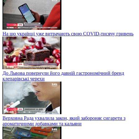
На що українці уже витрачають свою COVID-тисячу гривень
До Львова повернули його давній гастрономічний бренд
клепарівські черехи
Верховна Рада ухвалила закон, який забороняє сигарети з
ароматичними добавками та кальяни