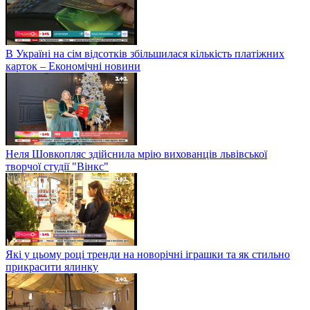
В Україні на сім відсотків збільшилася кількість платіжних
карток – Економічні новини
Неля Шовкопляс здійснила мрію вихованців львівської
творчої студії "Вінкс"
Які у цьому році тренди на новорічні іграшки та як стильно
прикрасити ялинку