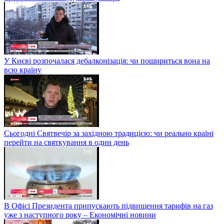
У Києві розпочалася дебалконізація: чи пошириться вона на
всю країну
Сьогодні Святвечір за західною традицією: чи реально країні
перейти на святкування в один день
В Офісі Президента припускають підвищення тарифів на газ
уже з наступного року – Економічні новини