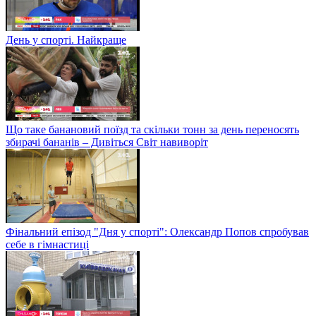
День у спорті. Найкраще
Що таке банановий поїзд та скільки тонн за день переносять
збирачі бананів – Дивіться Світ навиворіт
Фінальний епізод "Дня у спорті": Олександр Попов спробував
себе в гімнастиці