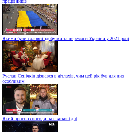
працівників
Якими були головні здобутки та перемоги України у 2021 році
Руслан Сенічкін дізнався в дітлахів, чим цей рік був для них
особливим
Який прогноз погоди на святкові дні