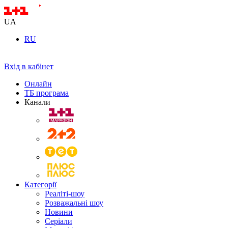
UA
RU
Вхід в кабінет
Онлайн
ТБ програма
Канали
Категорії
Реаліті-шоу
Розважальні шоу
Новини
Серіали