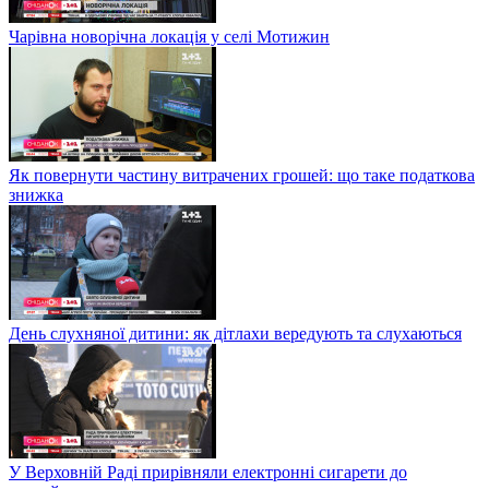
Чарівна новорічна локація у селі Мотижин
Як повернути частину витрачених грошей: що таке податкова
знижка
День слухняної дитини: як дітлахи вередують та слухаються
У Верховній Раді прирівняли електронні сигарети до