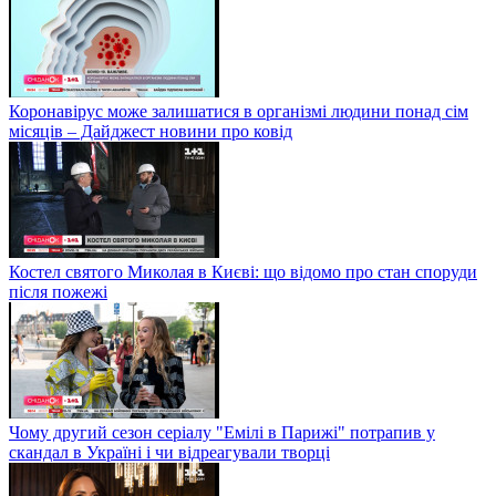
Коронавірус може залишатися в організмі людини понад сім
місяців – Дайджест новини про ковід
Костел святого Миколая в Києві: що відомо про стан споруди
після пожежі
Чому другий сезон серіалу "Емілі в Парижі" потрапив у
скандал в Україні і чи відреагували творці