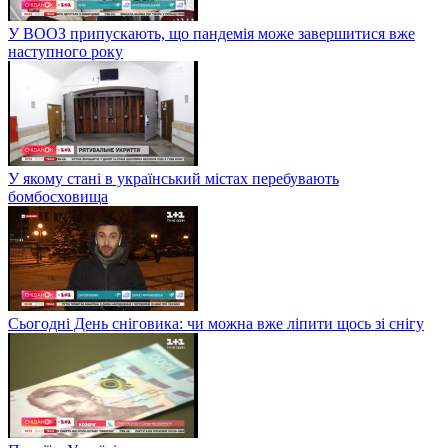
У ВООЗ припускають, що пандемія може завершитися вже
наступного року
У якому стані в український містах перебувають
бомбосховища
Сьогодні День сніговика: чи можна вже ліпити щось зі снігу