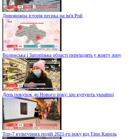
Дивовижна історія песика на ім'я Рой
Волинська і Запорізька області переходять у жовту зону
День покупок до Нового року: що купують українці
Топ-7 культурних подій 2021-го року від Тіни Кароль