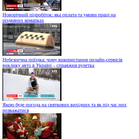
Новорічний підробіток: яка оплата та умови праці на
різдвяних ярмарках
Небезпечна поїздка: чому використання онлайн-сервісів
виклику авто в Україні – справжня рулетка
Якою буде погода на святкових вихідних та як під час них
розважатися