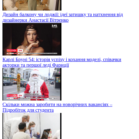
Дизайн балкону чи лоджії: ідеї затишку та натхнення від
дизайнерки Анастасії Вітренко
Карлі Бруні 54: історія успіху і кохання моделі, співачки
акторки та першої леді Фарнції
Скільки можна заробити на новорічних вакансіях –
Підробіток для студента