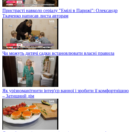
Пристрасті навколо серіалу "Емілі в Парижі": Олександр
Ткаченко написав листа авторам
Чи можуть дитячі садки встановлювати власні правила
Як урізноманітнити інтер'єр ванної і зробити її комфортнішою
– Затишний дім