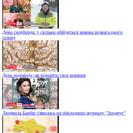
День сноуборда: у скільки обійдеться зимова розвага цього
сезону
День родоводу: як віднайти своє коріння
Людмила Барбір з'явилась на обкладинці журналу "Зоодруг"