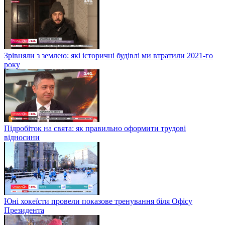
Зрівняли з землею: які історичні будівлі ми втратили 2021-го
року
Підробіток на свята: як правильно оформити трудові
відносини
Юні хокеїсти провели показове тренування біля Офісу
Президента