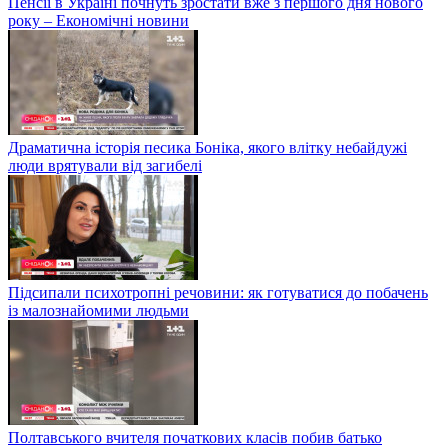
Пенсії в Україні почнуть зростати вже з першого дня нового
року – Економічні новини
Драматична історія песика Боніка, якого влітку небайдужі
люди врятували від загибелі
Підсипали психотропні речовини: як готуватися до побачень
із малознайомими людьми
Полтавського вчителя початкових класів побив батько