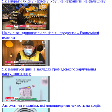
Як вибрати якісну червону ікру і не натрапити на фальшиву
На скільки здорожчали соціальні продукти – Економічні
новини
Як зміняться ціни в закладах громадського харчування
наступного року
Автомат чи механіка: які нововведення чекають на водіїв