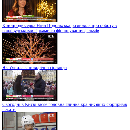
Кінопродюсерка Ніна Подольська розповіла про роботу з
голлівудськими зірками та фінансування фільмів
Як з’явилася новорічна гірлянда
Сьогодні в Києві засяє головна ялинка країни: яких сюрпризів
чекати