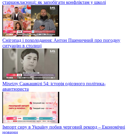
старшокласниці: як запобігати конфліктам у школі
Снігопад і похолодання: Антон Пшеничний про погодну
ситуацію в столиці
Міхеілу Саакашвілі 54: історія одіозного політика-
авантюриста
Імпорт сиру в Україну побив черговий рекорд – Економічні
новини