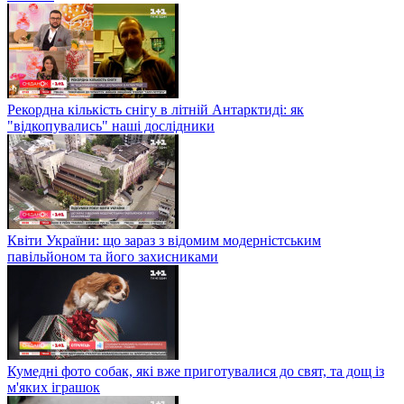
Рекордна кількість снігу в літній Антарктиді: як
"відкопувались" наші дослідники
Квіти України: що зараз з відомим модерністським
павільйоном та його захисниками
Кумедні фото собак, які вже приготувалися до свят, та дощ із
м'яких іграшок