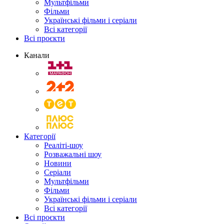
Мультфільми
Фільми
Українські фільми і серіали
Всі категорії
Всі проєкти
Канали
Категорії
Реаліті-шоу
Розважальні шоу
Новини
Серіали
Мультфільми
Фільми
Українські фільми і серіали
Всі категорії
Всі проєкти