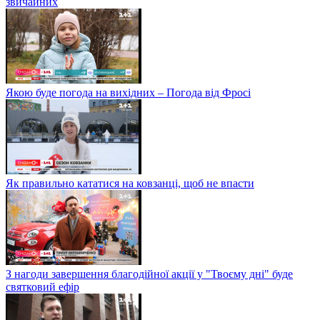
звичайних
Якою буде погода на вихідних – Погода від Фросі
Як правильно кататися на ковзанці, щоб не впасти
З нагоди завершення благодійної акції у "Твоєму дні" буде
святковий ефір