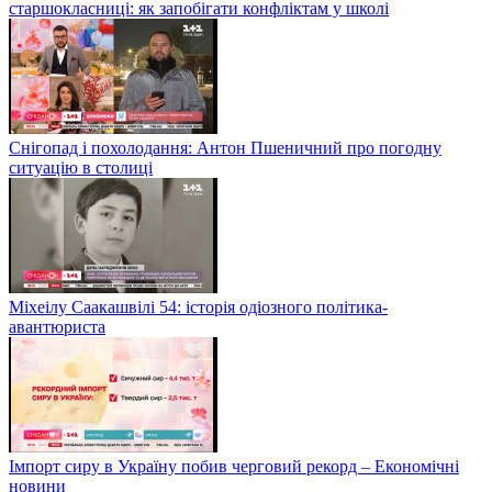
старшокласниці: як запобігати конфліктам у школі
Снігопад і похолодання: Антон Пшеничний про погодну
ситуацію в столиці
Міхеілу Саакашвілі 54: історія одіозного політика-
авантюриста
Імпорт сиру в Україну побив черговий рекорд – Економічні
новини