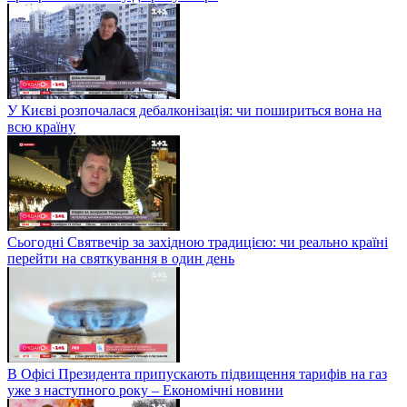
У Києві розпочалася дебалконізація: чи пошириться вона на
всю країну
Сьогодні Святвечір за західною традицією: чи реально країні
перейти на святкування в один день
В Офісі Президента припускають підвищення тарифів на газ
уже з наступного року – Економічні новини