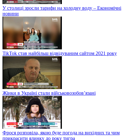
У столиці зросли тарифи на холодну воду – Економічні
новини
TikTok став найбільш відвідуваним сайтом 2021 року
Жінки в Україні стали військовозобов’язані
Фрося розповіла, якою буде погода на вихідних та чим
прикрасити ялинку до року тигра