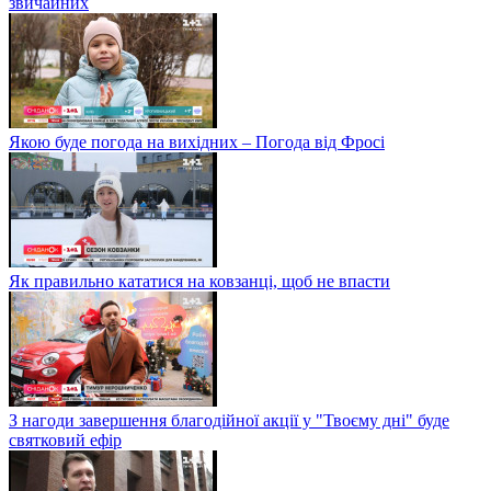
звичайних
Якою буде погода на вихідних – Погода від Фросі
Як правильно кататися на ковзанці, щоб не впасти
З нагоди завершення благодійної акції у "Твоєму дні" буде
святковий ефір