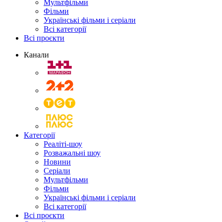
Мультфільми
Фільми
Українські фільми і серіали
Всі категорії
Всі проєкти
Канали
Категорії
Реаліті-шоу
Розважальні шоу
Новини
Серіали
Мультфільми
Фільми
Українські фільми і серіали
Всі категорії
Всі проєкти