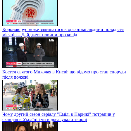
Коронавірус може залишатися в організмі людини понад сім
місяців – Дайджест новини про ковід
Костел святого Миколая в Києві: що відомо про стан споруди
після пожежі
Чому другий сезон серіалу "Емілі в Парижі" потрапив у
скандал в Україні і чи відреагували творці