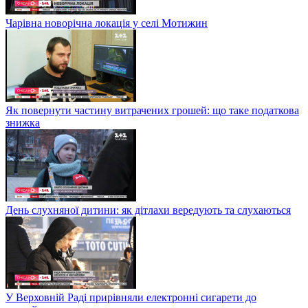
Чарівна новорічна локація у селі Мотижин
Як повернути частину витрачених грошей: що таке податкова
знижка
День слухняної дитини: як дітлахи вередують та слухаються
У Верховній Раді прирівняли електронні сигарети до