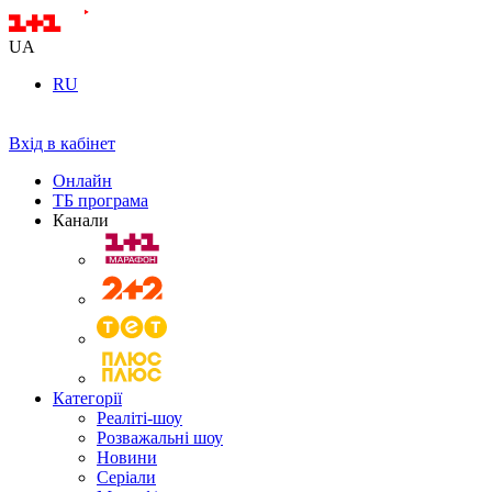
UA
RU
Вхід в кабінет
Онлайн
ТБ програма
Канали
Категорії
Реаліті-шоу
Розважальні шоу
Новини
Серіали