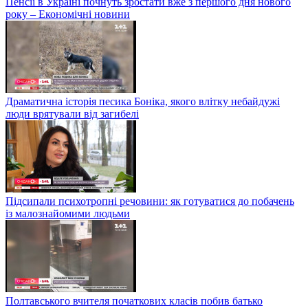
Пенсії в Україні почнуть зростати вже з першого дня нового
року – Економічні новини
Драматична історія песика Боніка, якого влітку небайдужі
люди врятували від загибелі
Підсипали психотропні речовини: як готуватися до побачень
із малознайомими людьми
Полтавського вчителя початкових класів побив батько