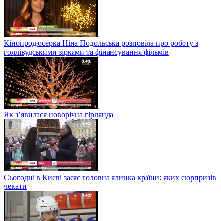
Кінопродюсерка Ніна Подольська розповіла про роботу з
голлівудськими зірками та фінансування фільмів
Як з’явилася новорічна гірлянда
Сьогодні в Києві засяє головна ялинка країни: яких сюрпризів
чекати