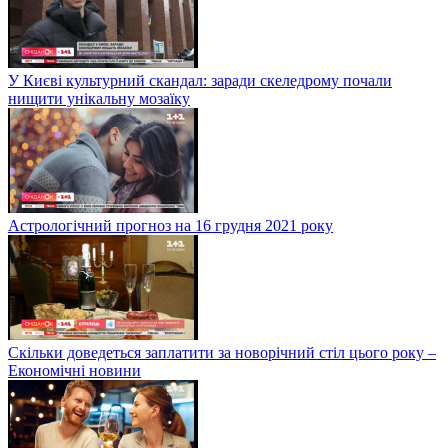
У Києві культурний скандал: заради скеледрому почали
нищити унікальну мозаїку
Астрологічний прогноз на 16 грудня 2021 року
Скільки доведеться заплатити за новорічний стіл цього року –
Економічні новини