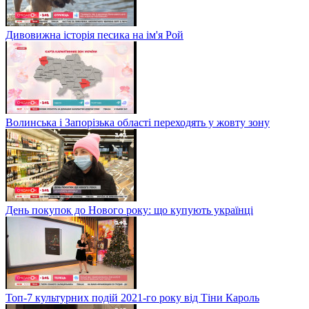
Дивовижна історія песика на ім'я Рой
Волинська і Запорізька області переходять у жовту зону
День покупок до Нового року: що купують українці
Топ-7 культурних подій 2021-го року від Тіни Кароль