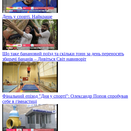
День у спорті. Найкраще
Що таке банановий поїзд та скільки тонн за день переносять
збирачі бананів – Дивіться Світ навиворіт
Фінальний епізод "Дня у спорті": Олександр Попов спробував
себе в гімнастиці