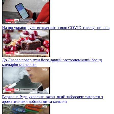
На що українці уже витрачають свою COVID-тисячу гривень
До Львова повернули його давній гастрономічний бренд
клепарівські черехи
Верховна Рада ухвалила закон, який забороняє сигарети з
ароматичними добавками та кальяни