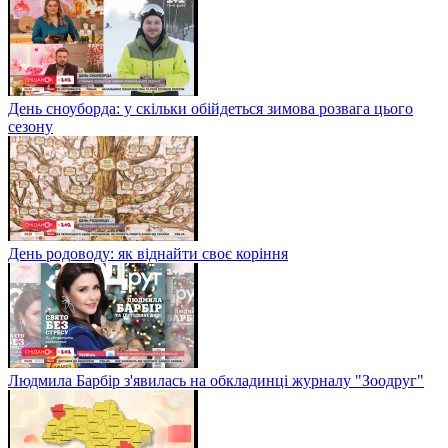
День сноуборда: у скільки обійдеться зимова розвага цього
сезону
День родоводу: як віднайти своє коріння
Людмила Барбір з'явилась на обкладинці журналу "Зоодруг"