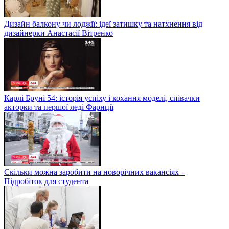
Дизайн балкону чи лоджії: ідеї затишку та натхнення від
дизайнерки Анастасії Вітренко
Карлі Бруні 54: історія успіху і кохання моделі, співачки
акторки та першої леді Фарнції
Скільки можна заробити на новорічних вакансіях –
Підробіток для студента