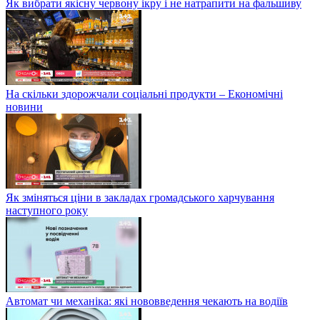
Як вибрати якісну червону ікру і не натрапити на фальшиву
На скільки здорожчали соціальні продукти – Економічні
новини
Як зміняться ціни в закладах громадського харчування
наступного року
Автомат чи механіка: які нововведення чекають на водіїв