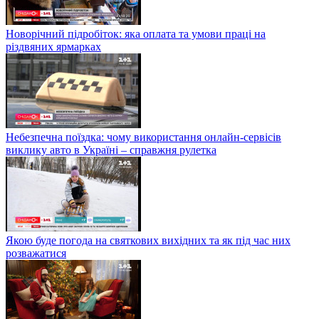
Новорічний підробіток: яка оплата та умови праці на
різдвяних ярмарках
Небезпечна поїздка: чому використання онлайн-сервісів
виклику авто в Україні – справжня рулетка
Якою буде погода на святкових вихідних та як під час них
розважатися