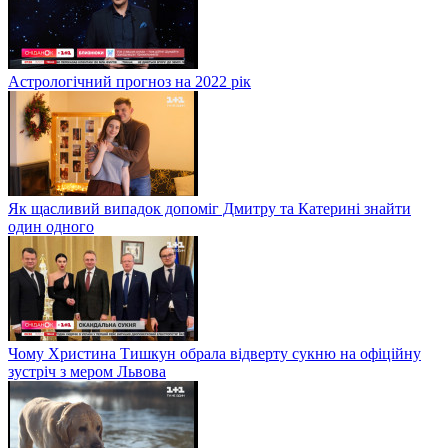
Астрологічний прогноз на 2022 рік
Як щасливий випадок допоміг Дмитру та Катерині знайти
один одного
Чому Христина Тишкун обрала відверту сукню на офіційну
зустріч з мером Львова