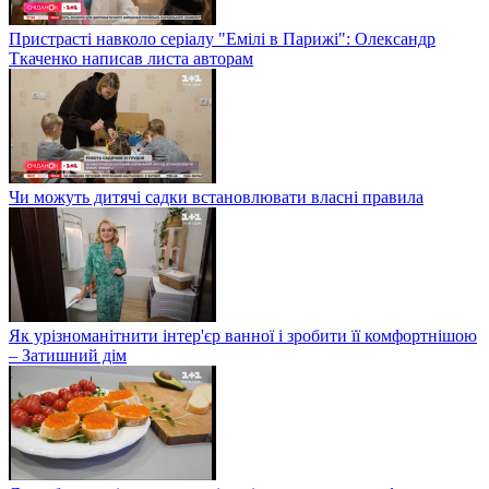
Пристрасті навколо серіалу "Емілі в Парижі": Олександр
Ткаченко написав листа авторам
Чи можуть дитячі садки встановлювати власні правила
Як урізноманітнити інтер'єр ванної і зробити її комфортнішою
– Затишний дім