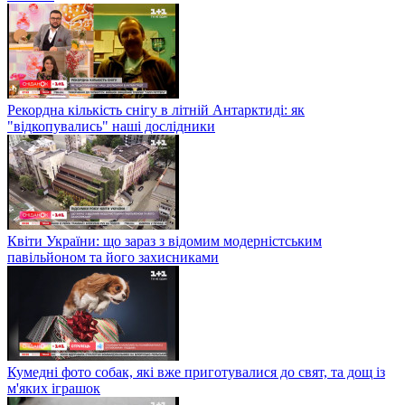
Рекордна кількість снігу в літній Антарктиді: як
"відкопувались" наші дослідники
Квіти України: що зараз з відомим модерністським
павільйоном та його захисниками
Кумедні фото собак, які вже приготувалися до свят, та дощ із
м'яких іграшок