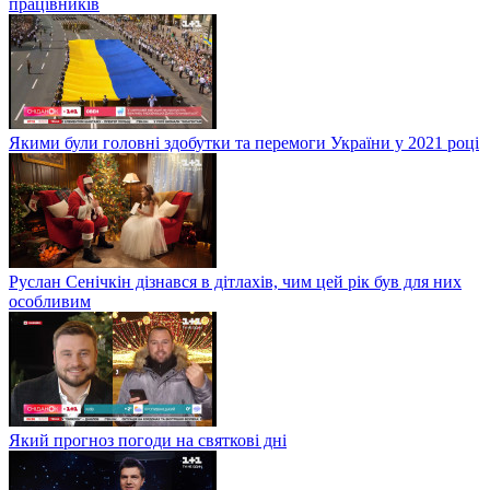
працівників
Якими були головні здобутки та перемоги України у 2021 році
Руслан Сенічкін дізнався в дітлахів, чим цей рік був для них
особливим
Який прогноз погоди на святкові дні