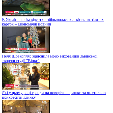
В Україні на сім відсотків збільшилася кількість платіжних
карток – Економічні новини
Неля Шовкопляс здійснила мрію вихованців львівської
творчої студії "Вінкс"
Які у цьому році тренди на новорічні іграшки та як стильно
прикрасити ялинку