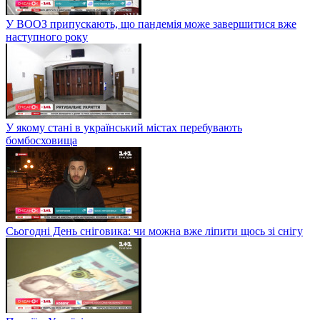
У ВООЗ припускають, що пандемія може завершитися вже
наступного року
У якому стані в український містах перебувають
бомбосховища
Сьогодні День сніговика: чи можна вже ліпити щось зі снігу