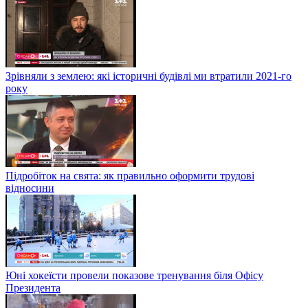
Зрівняли з землею: які історичні будівлі ми втратили 2021-го
року
Підробіток на свята: як правильно оформити трудові
відносини
Юні хокеїсти провели показове тренування біля Офісу
Президента