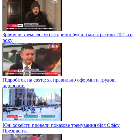
Зрівняли з землею: які історичні будівлі ми втратили 2021-го
року
Підробіток на свята: як правильно оформити трудові
відносини
Юні хокеїсти провели показове тренування біля Офісу
Президента