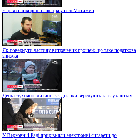
Чарівна новорічна локація у селі Мотижин
Як повернути частину витрачених грошей: що таке податкова
знижка
День слухняної дитини: як дітлахи вередують та слухаються
У Верховній Раді прирівняли електронні сигарети до