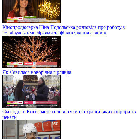
Кінопродюсерка Ніна Подольська розповіла про роботу з
голлівудськими зірками та фінансування фільмів
Як з’явилася новорічна гірлянда
Сьогодні в Києві засяє головна ялинка країни: яких сюрпризів
чекати