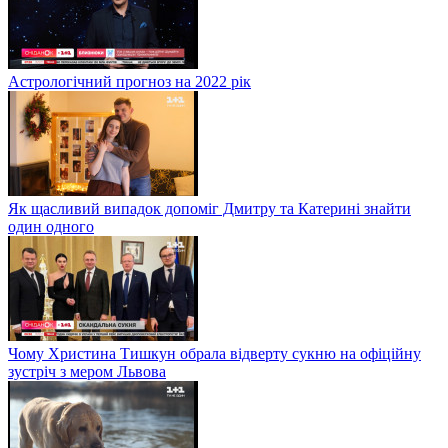
Астрологічний прогноз на 2022 рік
Як щасливий випадок допоміг Дмитру та Катерині знайти
один одного
Чому Христина Тишкун обрала відверту сукню на офіційну
зустріч з мером Львова