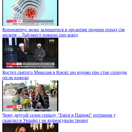
Коронавірус може залишатися в організмі людини понад сім
місяців – Дайджест новини про ковід
Костел святого Миколая в Києві: що відомо про стан споруди
після пожежі
Чому другий сезон серіалу "Емілі в Парижі" потрапив у
скандал в Україні і чи відреагували творці