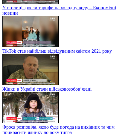
У столиці зросли тарифи на холодну воду – Економічні
новини
TikTok став найбільш відвідуваним сайтом 2021 року
Жінки в Україні стали військовозобов’язані
Фрося розповіла, якою буде погода на вихідних та чим
прикрасити ялинку до року тигра