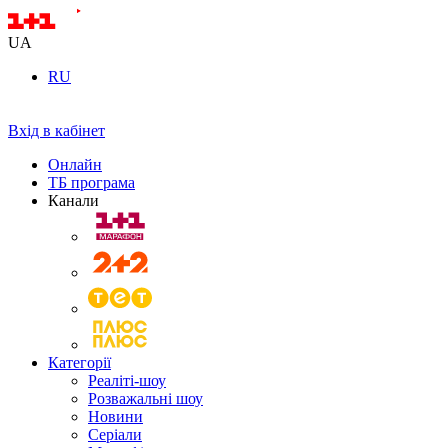
UA
RU
Вхід в кабінет
Онлайн
ТБ програма
Канали
Категорії
Реаліті-шоу
Розважальні шоу
Новини
Серіали