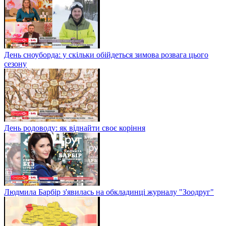
День сноуборда: у скільки обійдеться зимова розвага цього
сезону
День родоводу: як віднайти своє коріння
Людмила Барбір з'явилась на обкладинці журналу "Зоодруг"