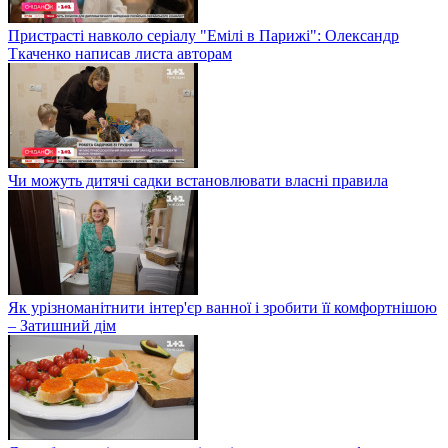
Пристрасті навколо серіалу "Емілі в Парижі": Олександр
Ткаченко написав листа авторам
Чи можуть дитячі садки встановлювати власні правила
Як урізноманітнити інтер'єр ванної і зробити її комфортнішою
– Затишний дім