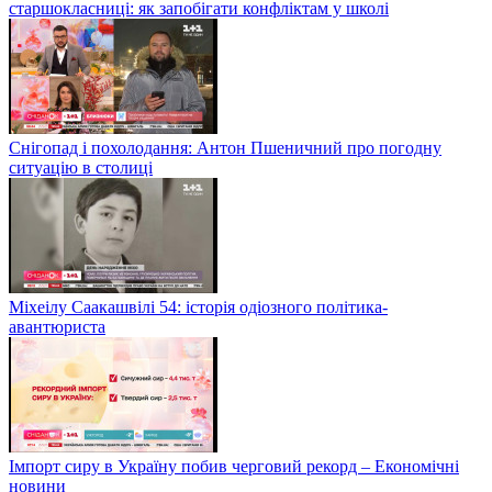
старшокласниці: як запобігати конфліктам у школі
Снігопад і похолодання: Антон Пшеничний про погодну
ситуацію в столиці
Міхеілу Саакашвілі 54: історія одіозного політика-
авантюриста
Імпорт сиру в Україну побив черговий рекорд – Економічні
новини