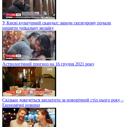
У Києві культурний скандал: заради скеледрому почали
нищити унікальну мозаїку
Астрологічний прогноз на 16 грудня 2021 року
Скільки доведеться заплатити за новорічний стіл цього року –
Економічні новини