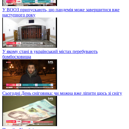
У ВООЗ припускають, що пандемія може завершитися вже
наступного року
У якому стані в український містах перебувають
бомбосховища
Сьогодні День сніговика: чи можна вже ліпити щось зі снігу