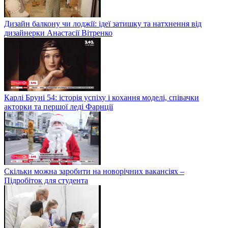
Дизайн балкону чи лоджії: ідеї затишку та натхнення від
дизайнерки Анастасії Вітренко
Карлі Бруні 54: історія успіху і кохання моделі, співачки
акторки та першої леді Фарнції
Скільки можна заробити на новорічних вакансіях –
Підробіток для студента