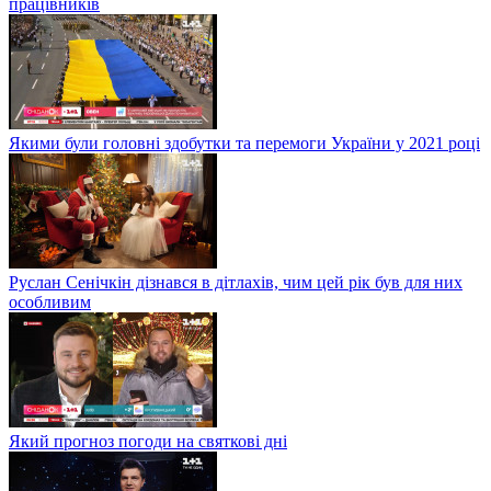
працівників
Якими були головні здобутки та перемоги України у 2021 році
Руслан Сенічкін дізнався в дітлахів, чим цей рік був для них
особливим
Який прогноз погоди на святкові дні