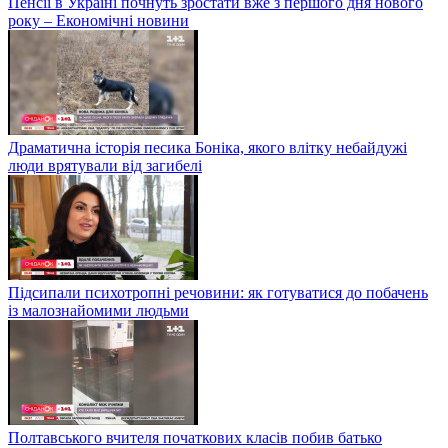
Пенсії в Україні почнуть зростати вже з першого дня нового
року – Економічні новини
Драматична історія песика Боніка, якого влітку небайдужі
люди врятували від загибелі
Підсипали психотропні речовини: як готуватися до побачень
із малознайомими людьми
Полтавського вчителя початкових класів побив батько