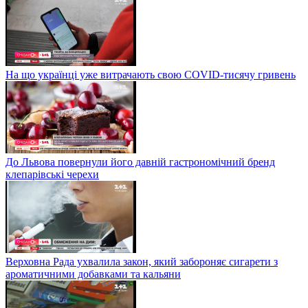
На що українці уже витрачають свою COVID-тисячу гривень
До Львова повернули його давній гастрономічний бренд
клепарівські черехи
Верховна Рада ухвалила закон, який забороняє сигарети з
ароматичними добавками та кальяни