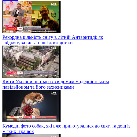
Рекордна кількість снігу в літній Антарктиді: як
"відкопувались" наші дослідники
Квіти України: що зараз з відомим модерністським
павільйоном та його захисниками
Кумедні фото собак, які вже приготувалися до свят, та дощ із
м'яких іграшок