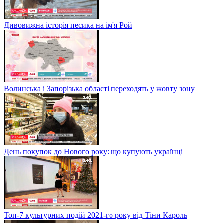
Дивовижна історія песика на ім'я Рой
Волинська і Запорізька області переходять у жовту зону
День покупок до Нового року: що купують українці
Топ-7 культурних подій 2021-го року від Тіни Кароль