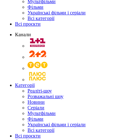
Мультфільми
Фільми
Українські фільми і серіали
Всі категорії
Всі проєкти
Канали
Категорії
Реаліті-шоу
Розважальні шоу
Новини
Серіали
Мультфільми
Фільми
Українські фільми і серіали
Всі категорії
Всі проєкти