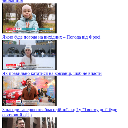
звичайних
Якою буде погода на вихідних – Погода від Фросі
Як правильно кататися на ковзанці, щоб не впасти
З нагоди завершення благодійної акції у "Твоєму дні" буде
святковий ефір