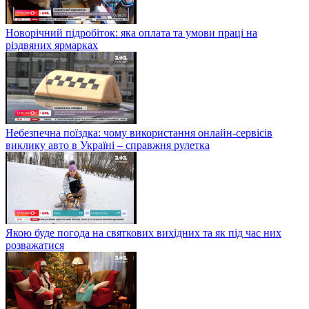
Новорічний підробіток: яка оплата та умови праці на
різдвяних ярмарках
Небезпечна поїздка: чому використання онлайн-сервісів
виклику авто в Україні – справжня рулетка
Якою буде погода на святкових вихідних та як під час них
розважатися