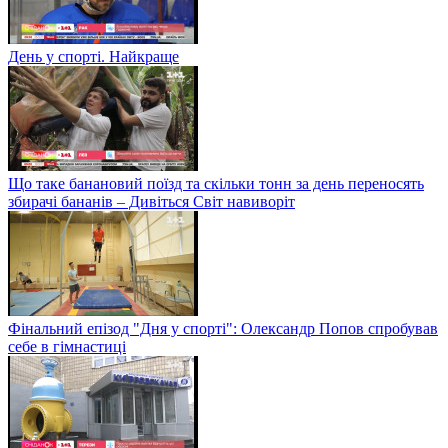
День у спорті. Найкраще
Що таке банановий поїзд та скільки тонн за день переносять
збирачі бананів – Дивіться Світ навиворіт
Фінальний епізод "Дня у спорті": Олександр Попов спробував
себе в гімнастиці