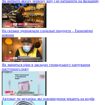
Як вибрати якісну червону ікру і не натрапити на фальшиву
На скільки здорожчали соціальні продукти – Економічні
новини
Як зміняться ціни в закладах громадського харчування
наступного року
Автомат чи механіка: які нововведення чекають на водіїв