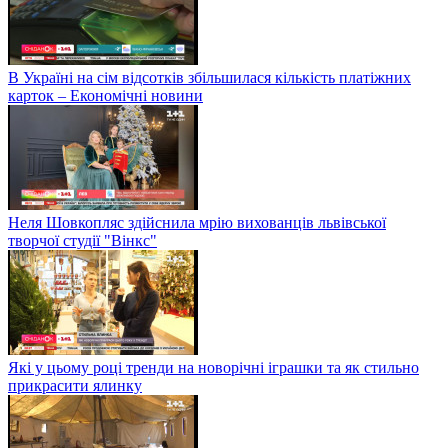
В Україні на сім відсотків збільшилася кількість платіжних
карток – Економічні новини
Неля Шовкопляс здійснила мрію вихованців львівської
творчої студії "Вінкс"
Які у цьому році тренди на новорічні іграшки та як стильно
прикрасити ялинку