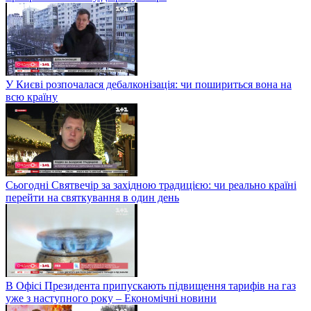
У Києві розпочалася дебалконізація: чи пошириться вона на
всю країну
Сьогодні Святвечір за західною традицією: чи реально країні
перейти на святкування в один день
В Офісі Президента припускають підвищення тарифів на газ
уже з наступного року – Економічні новини