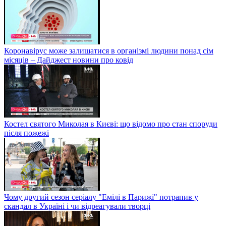
Коронавірус може залишатися в організмі людини понад сім
місяців – Дайджест новини про ковід
Костел святого Миколая в Києві: що відомо про стан споруди
після пожежі
Чому другий сезон серіалу "Емілі в Парижі" потрапив у
скандал в Україні і чи відреагували творці