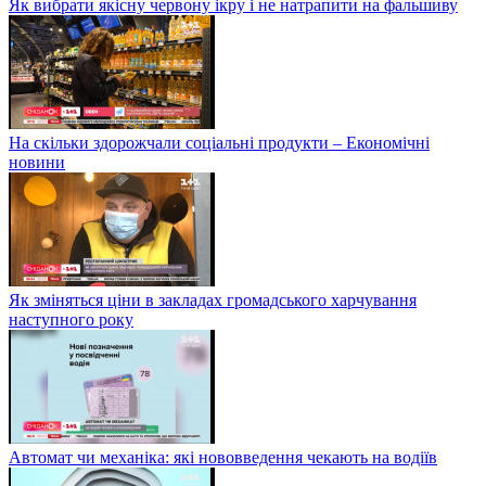
Як вибрати якісну червону ікру і не натрапити на фальшиву
На скільки здорожчали соціальні продукти – Економічні
новини
Як зміняться ціни в закладах громадського харчування
наступного року
Автомат чи механіка: які нововведення чекають на водіїв