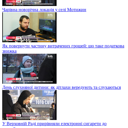
Чарівна новорічна локація у селі Мотижин
Як повернути частину витрачених грошей: що таке податкова
знижка
День слухняної дитини: як дітлахи вередують та слухаються
У Верховній Раді прирівняли електронні сигарети до