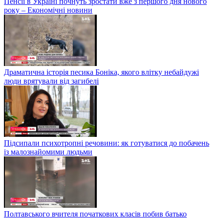
Пенсії в Україні почнуть зростати вже з першого дня нового
року – Економічні новини
Драматична історія песика Боніка, якого влітку небайдужі
люди врятували від загибелі
Підсипали психотропні речовини: як готуватися до побачень
із малознайомими людьми
Полтавського вчителя початкових класів побив батько