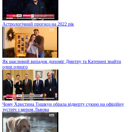
Астрологічний прогноз на 2022 рік
Як щасливий випадок допоміг Дмитру та Катерині знайти
один одного
Чому Христина Тишкун обрала відверту сукню на офіційну
зустріч з мером Львова