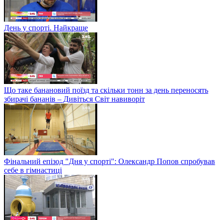
День у спорті. Найкраще
Що таке банановий поїзд та скільки тонн за день переносять
збирачі бананів – Дивіться Світ навиворіт
Фінальний епізод "Дня у спорті": Олександр Попов спробував
себе в гімнастиці