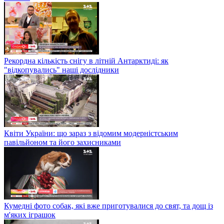
Рекордна кількість снігу в літній Антарктиді: як
"відкопувались" наші дослідники
Квіти України: що зараз з відомим модерністським
павільйоном та його захисниками
Кумедні фото собак, які вже приготувалися до свят, та дощ із
м'яких іграшок