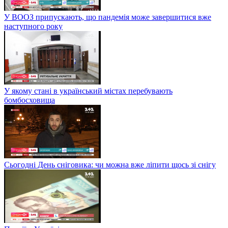
У ВООЗ припускають, що пандемія може завершитися вже
наступного року
У якому стані в український містах перебувають
бомбосховища
Сьогодні День сніговика: чи можна вже ліпити щось зі снігу