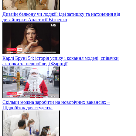
Дизайн балкону чи лоджії: ідеї затишку та натхнення від
дизайнерки Анастасії Вітренко
Карлі Бруні 54: історія успіху і кохання моделі, співачки
акторки та першої леді Фарнції
Скільки можна заробити на новорічних вакансіях –
Підробіток для студента