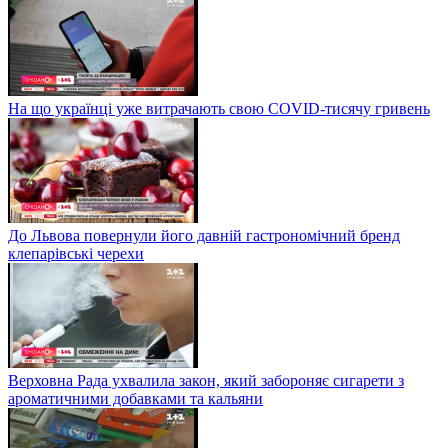
На що українці уже витрачають свою COVID-тисячу гривень
До Львова повернули його давній гастрономічний бренд
клепарівські черехи
Верховна Рада ухвалила закон, який забороняє сигарети з
ароматичними добавками та кальяни