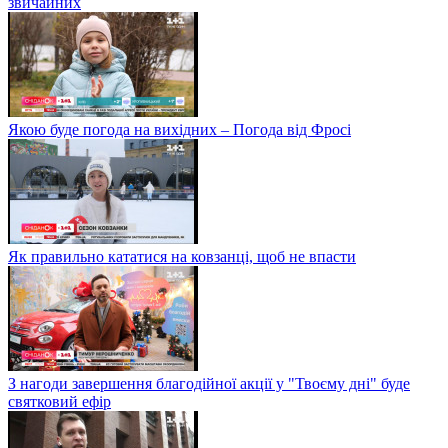
звичайних
Якою буде погода на вихідних – Погода від Фросі
Як правильно кататися на ковзанці, щоб не впасти
З нагоди завершення благодійної акції у "Твоєму дні" буде
святковий ефір