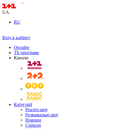
UA
RU
Вхід в кабінет
Онлайн
ТБ програма
Канали
Категорії
Реаліті-шоу
Розважальні шоу
Новини
Серіали