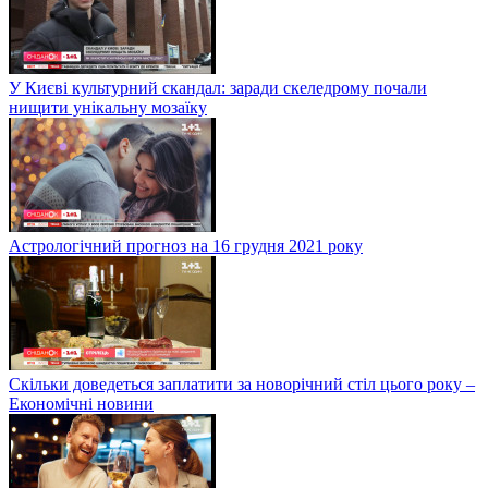
У Києві культурний скандал: заради скеледрому почали
нищити унікальну мозаїку
Астрологічний прогноз на 16 грудня 2021 року
Скільки доведеться заплатити за новорічний стіл цього року –
Економічні новини