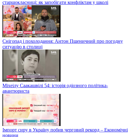
старшокласниці: як запобігати конфліктам у школі
Снігопад і похолодання: Антон Пшеничний про погодну
ситуацію в столиці
Міхеілу Саакашвілі 54: історія одіозного політика-
авантюриста
Імпорт сиру в Україну побив черговий рекорд – Економічні
новини