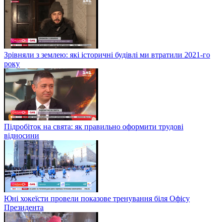
Зрівняли з землею: які історичні будівлі ми втратили 2021-го
року
Підробіток на свята: як правильно оформити трудові
відносини
Юні хокеїсти провели показове тренування біля Офісу
Президента