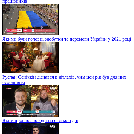
працівників
Якими були головні здобутки та перемоги України у 2021 році
Руслан Сенічкін дізнався в дітлахів, чим цей рік був для них
особливим
Який прогноз погоди на святкові дні