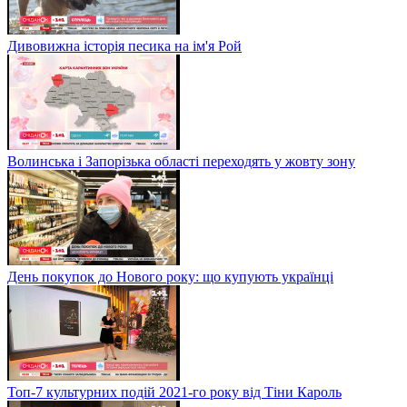
Дивовижна історія песика на ім'я Рой
Волинська і Запорізька області переходять у жовту зону
День покупок до Нового року: що купують українці
Топ-7 культурних подій 2021-го року від Тіни Кароль