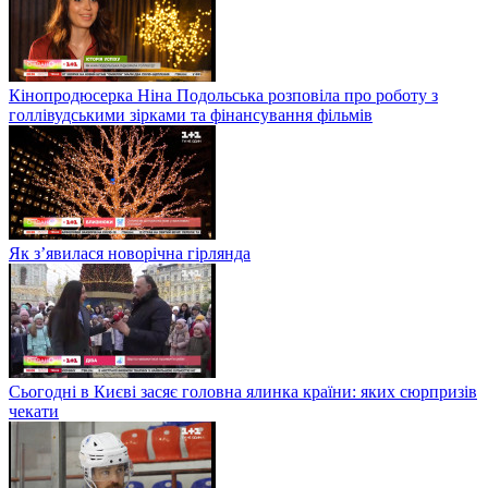
Кінопродюсерка Ніна Подольська розповіла про роботу з
голлівудськими зірками та фінансування фільмів
Як з’явилася новорічна гірлянда
Сьогодні в Києві засяє головна ялинка країни: яких сюрпризів
чекати