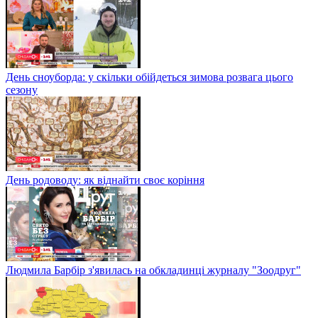
День сноуборда: у скільки обійдеться зимова розвага цього
сезону
День родоводу: як віднайти своє коріння
Людмила Барбір з'явилась на обкладинці журналу "Зоодруг"