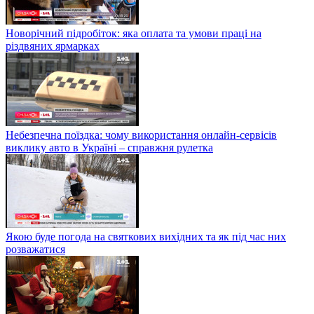
Новорічний підробіток: яка оплата та умови праці на
різдвяних ярмарках
Небезпечна поїздка: чому використання онлайн-сервісів
виклику авто в Україні – справжня рулетка
Якою буде погода на святкових вихідних та як під час них
розважатися