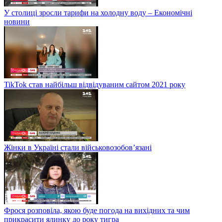
У столиці зросли тарифи на холодну воду – Економічні
новини
TikTok став найбільш відвідуваним сайтом 2021 року
Жінки в Україні стали військовозобов’язані
Фрося розповіла, якою буде погода на вихідних та чим
прикрасити ялинку до року тигра