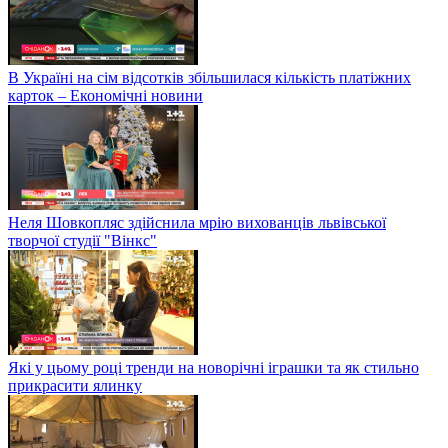
В Україні на сім відсотків збільшилася кількість платіжних
карток – Економічні новини
Неля Шовкопляс здійснила мрію вихованців львівської
творчої студії "Вінкс"
Які у цьому році тренди на новорічні іграшки та як стильно
прикрасити ялинку