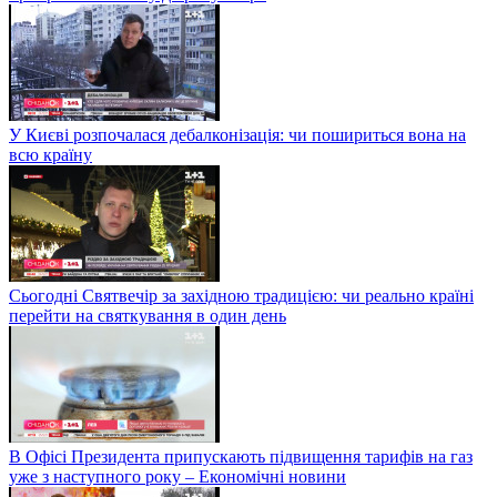
У Києві розпочалася дебалконізація: чи пошириться вона на
всю країну
Сьогодні Святвечір за західною традицією: чи реально країні
перейти на святкування в один день
В Офісі Президента припускають підвищення тарифів на газ
уже з наступного року – Економічні новини