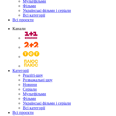
Мультфільми
Фільми
Українські фільми і серіали
Всі категорії
Всі проєкти
Канали
Категорії
Реаліті-шоу
Розважальні шоу
Новини
Серіали
Мультфільми
Фільми
Українські фільми і серіали
Всі категорії
Всі проєкти