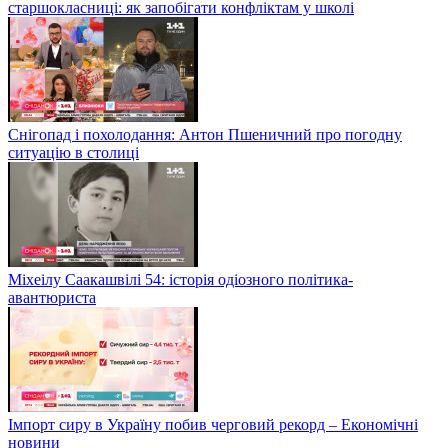
старшокласниці: як запобігати конфліктам у школі
Снігопад і похолодання: Антон Пшеничний про погодну
ситуацію в столиці
Міхеілу Саакашвілі 54: історія одіозного політика-
авантюриста
Імпорт сиру в Україну побив черговий рекорд – Економічні
новини