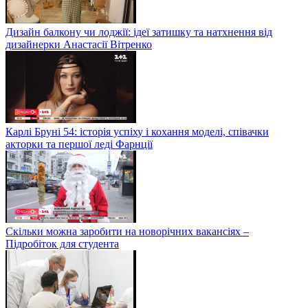
Дизайн балкону чи лоджії: ідеї затишку та натхнення від
дизайнерки Анастасії Вітренко
Карлі Бруні 54: історія успіху і кохання моделі, співачки
акторки та першої леді Фарнції
Скільки можна заробити на новорічних вакансіях –
Підробіток для студента