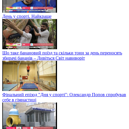
День у спорті. Найкраще
Що таке банановий поїзд та скільки тонн за день переносять
збирачі бананів – Дивіться Світ навиворіт
Фінальний епізод "Дня у спорті": Олександр Попов спробував
себе в гімнастиці