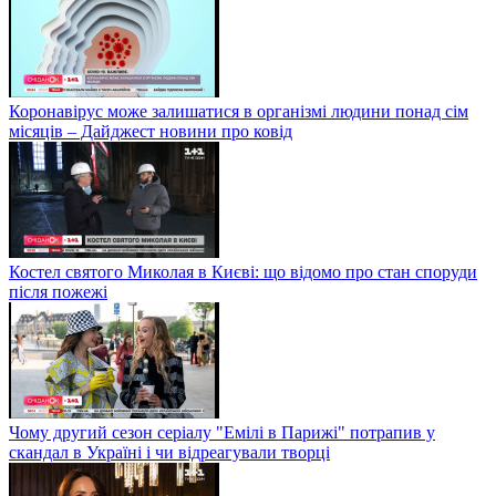
Коронавірус може залишатися в організмі людини понад сім
місяців – Дайджест новини про ковід
Костел святого Миколая в Києві: що відомо про стан споруди
після пожежі
Чому другий сезон серіалу "Емілі в Парижі" потрапив у
скандал в Україні і чи відреагували творці