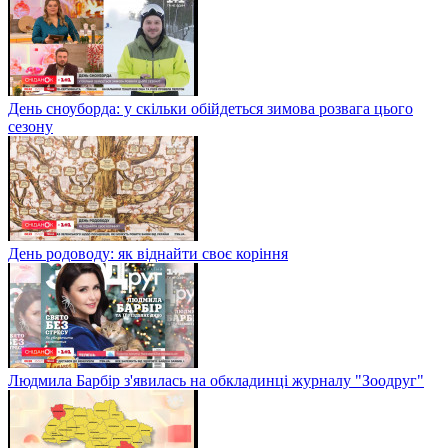
День сноуборда: у скільки обійдеться зимова розвага цього
сезону
День родоводу: як віднайти своє коріння
Людмила Барбір з'явилась на обкладинці журналу "Зоодруг"