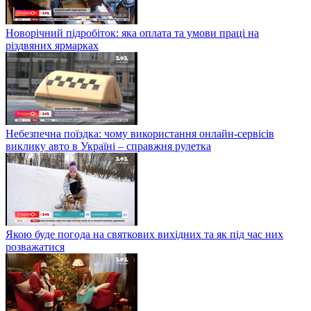
Новорічний підробіток: яка оплата та умови праці на
різдвяних ярмарках
Небезпечна поїздка: чому використання онлайн-сервісів
виклику авто в Україні – справжня рулетка
Якою буде погода на святкових вихідних та як під час них
розважатися