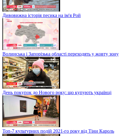
Дивовижна історія песика на ім'я Рой
Волинська і Запорізька області переходять у жовту зону
День покупок до Нового року: що купують українці
Топ-7 культурних подій 2021-го року від Тіни Кароль