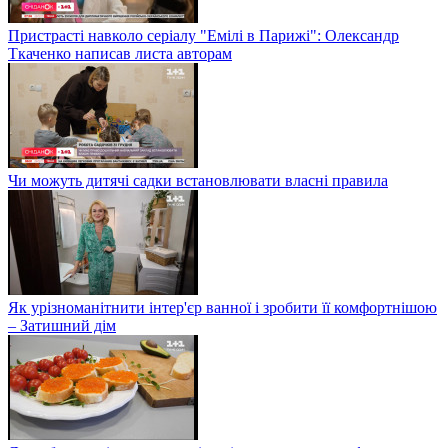
Пристрасті навколо серіалу "Емілі в Парижі": Олександр
Ткаченко написав листа авторам
Чи можуть дитячі садки встановлювати власні правила
Як урізноманітнити інтер'єр ванної і зробити її комфортнішою
– Затишний дім