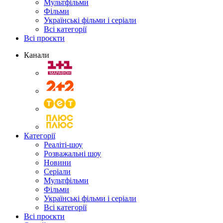
Мультфільми
Фільми
Українські фільми і серіали
Всі категорії
Всі проєкти
Канали
Категорії
Реаліті-шоу
Розважальні шоу
Новини
Серіали
Мультфільми
Фільми
Українські фільми і серіали
Всі категорії
Всі проєкти