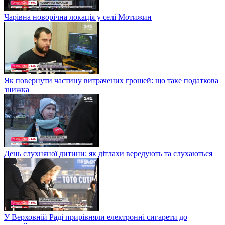
Чарівна новорічна локація у селі Мотижин
Як повернути частину витрачених грошей: що таке податкова
знижка
День слухняної дитини: як дітлахи вередують та слухаються
У Верховній Раді прирівняли електронні сигарети до