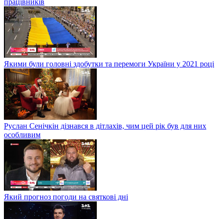
працівників
Якими були головні здобутки та перемоги України у 2021 році
Руслан Сенічкін дізнався в дітлахів, чим цей рік був для них
особливим
Який прогноз погоди на святкові дні