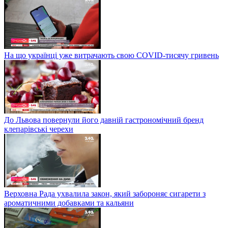
На що українці уже витрачають свою COVID-тисячу гривень
До Львова повернули його давній гастрономічний бренд
клепарівські черехи
Верховна Рада ухвалила закон, який забороняє сигарети з
ароматичними добавками та кальяни