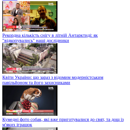
Рекордна кількість снігу в літній Антарктиді: як
"відкопувались" наші дослідники
Квіти України: що зараз з відомим модерністським
павільйоном та його захисниками
Кумедні фото собак, які вже приготувалися до свят, та дощ із
м'яких іграшок