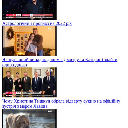
Астрологічний прогноз на 2022 рік
Як щасливий випадок допоміг Дмитру та Катерині знайти
один одного
Чому Христина Тишкун обрала відверту сукню на офіційну
зустріч з мером Львова