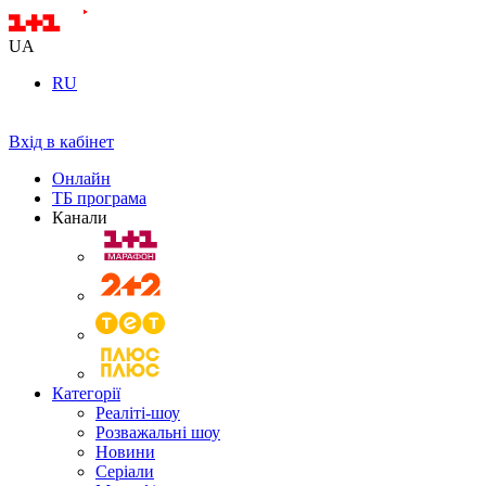
UA
RU
Вхід в кабінет
Онлайн
ТБ програма
Канали
Категорії
Реаліті-шоу
Розважальні шоу
Новини
Серіали