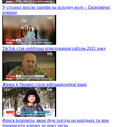
У столиці зросли тарифи на холодну воду – Економічні
новини
TikTok став найбільш відвідуваним сайтом 2021 року
Жінки в Україні стали військовозобов’язані
Фрося розповіла, якою буде погода на вихідних та чим
прикрасити ялинку до року тигра