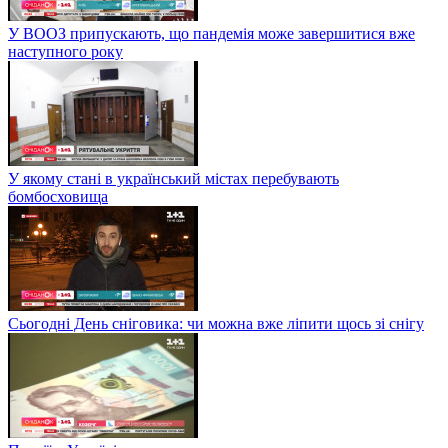
У ВООЗ припускають, що пандемія може завершитися вже
наступного року
У якому стані в український містах перебувають
бомбосховища
Сьогодні День сніговика: чи можна вже ліпити щось зі снігу