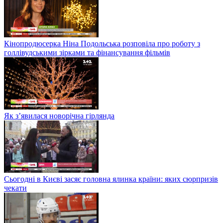
Кінопродюсерка Ніна Подольська розповіла про роботу з
голлівудськими зірками та фінансування фільмів
Як з’явилася новорічна гірлянда
Сьогодні в Києві засяє головна ялинка країни: яких сюрпризів
чекати