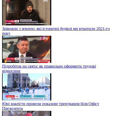
Зрівняли з землею: які історичні будівлі ми втратили 2021-го
року
Підробіток на свята: як правильно оформити трудові
відносини
Юні хокеїсти провели показове тренування біля Офісу
Президента