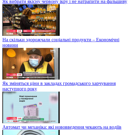
Як вибрати якісну червону ікру і не натрапити на фальшиву
На скільки здорожчали соціальні продукти – Економічні
новини
Як зміняться ціни в закладах громадського харчування
наступного року
Автомат чи механіка: які нововведення чекають на водіїв