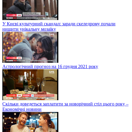
У Києві культурний скандал: заради скеледрому почали
нищити унікальну мозаїку
Астрологічний прогноз на 16 грудня 2021 року
Скільки доведеться заплатити за новорічний стіл цього року –
Економічні новини