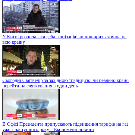
У Києві розпочалася дебалконізація: чи пошириться вона на
всю країну
Сьогодні Святвечір за західною традицією: чи реально країні
перейти на святкування в один день
В Офісі Президента припускають підвищення тарифів на газ
уже з наступного року – Економічні новини