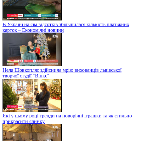
В Україні на сім відсотків збільшилася кількість платіжних
карток – Економічні новини
Неля Шовкопляс здійснила мрію вихованців львівської
творчої студії "Вінкс"
Які у цьому році тренди на новорічні іграшки та як стильно
прикрасити ялинку