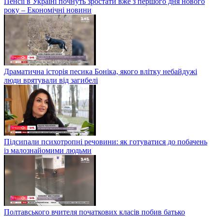
Пенсії в Україні почнуть зростати вже з першого дня нового
року – Економічні новини
Драматична історія песика Боніка, якого влітку небайдужі
люди врятували від загибелі
Підсипали психотропні речовини: як готуватися до побачень
із малознайомими людьми
Полтавського вчителя початкових класів побив батько