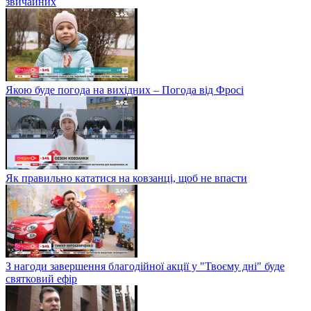
звичайних
Якою буде погода на вихідних – Погода від Фросі
Як правильно кататися на ковзанці, щоб не впасти
З нагоди завершення благодійної акції у "Твоєму дні" буде
святковий ефір