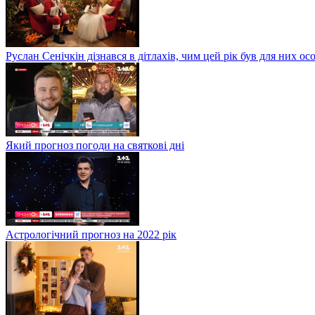
Руслан Сенічкін дізнався в дітлахів, чим цей рік був для них о
Який прогноз погоди на святкові дні
Астрологічний прогноз на 2022 рік