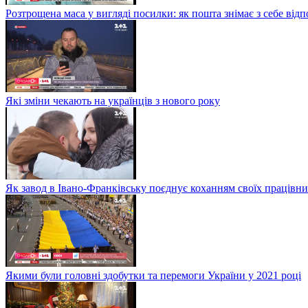
Розтрощена маса у вигляді посилки: як пошта знімає з себе від
Які зміни чекають на українців з нового року
Як завод в Івано-Франківську поєднує коханням своїх працівни
Якими були головні здобутки та перемоги України у 2021 році