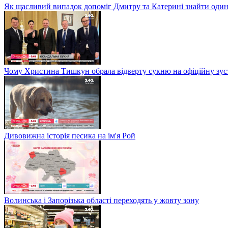
Як щасливий випадок допоміг Дмитру та Катерині знайти один
Чому Христина Тишкун обрала відверту сукню на офіційну зус
Дивовижна історія песика на ім'я Рой
Волинська і Запорізька області переходять у жовту зону