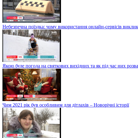
Небезпечна поїздка: чому використання онлайн-сервісів виклик
Якою буде погода на святкових вихідних та як під час них розв
Чим 2021 рік був особливим для дітлахів – Новорічні історії