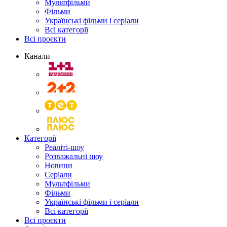
Мультфільми
Фільми
Українські фільми і серіали
Всі категорії
Всі проєкти
Канали
Категорії
Реаліті-шоу
Розважальні шоу
Новини
Серіали
Мультфільми
Фільми
Українські фільми і серіали
Всі категорії
Всі проєкти