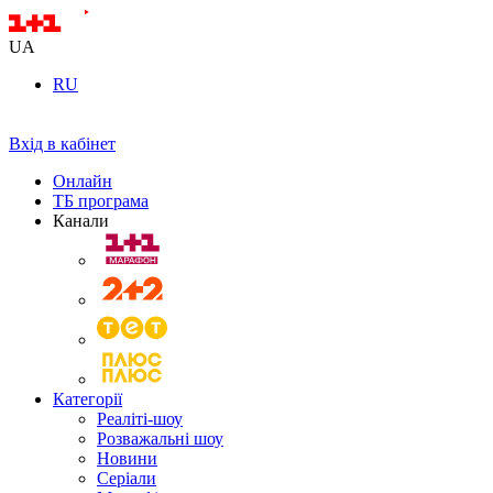
UA
RU
Вхід в кабінет
Онлайн
ТБ програма
Канали
Категорії
Реаліті-шоу
Розважальні шоу
Новини
Серіали