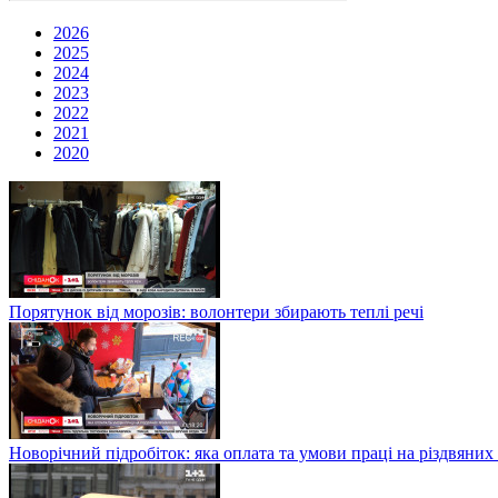
2026
2025
2024
2023
2022
2021
2020
Порятунок від морозів: волонтери збирають теплі речі
Новорічний підробіток: яка оплата та умови праці на різдвяних