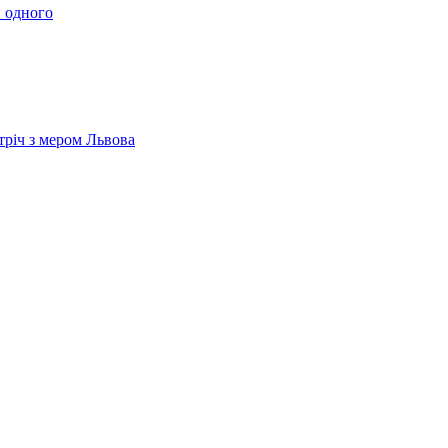
 одного
тріч з мером Львова