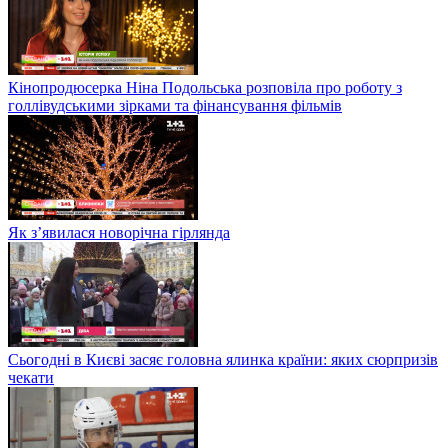
Кінопродюсерка Ніна Подольська розповіла про роботу з
голлівудськими зірками та фінансування фільмів
Як з’явилася новорічна гірлянда
Сьогодні в Києві засяє головна ялинка країни: яких сюрпризів
чекати