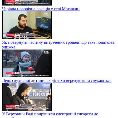
Чарівна новорічна локація у селі Мотижин
Як повернути частину витрачених грошей: що таке податкова
знижка
День слухняної дитини: як дітлахи вередують та слухаються
У Верховній Раді прирівняли електронні сигарети до