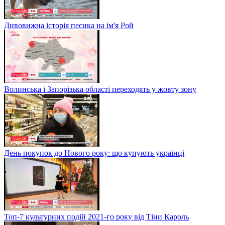
Дивовижна історія песика на ім'я Рой
Волинська і Запорізька області переходять у жовту зону
День покупок до Нового року: що купують українці
Топ-7 культурних подій 2021-го року від Тіни Кароль