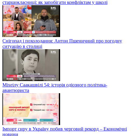
старшокласниці: як запобігати конфліктам у школі
Снігопад і похолодання: Антон Пшеничний про погодну
ситуацію в столиці
Міхеілу Саакашвілі 54: історія одіозного політика-
авантюриста
Імпорт сиру в Україну побив черговий рекорд – Економічні
новини