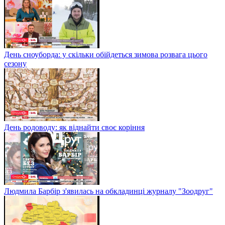
День сноуборда: у скільки обійдеться зимова розвага цього
сезону
День родоводу: як віднайти своє коріння
Людмила Барбір з'явилась на обкладинці журналу "Зоодруг"