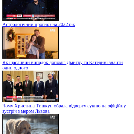
Астрологічний прогноз на 2022 рік
Як щасливий випадок допоміг Дмитру та Катерині знайти
один одного
Чому Христина Тишкун обрала відверту сукню на офіційну
зустріч з мером Львова