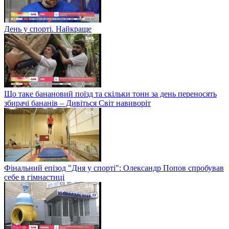
День у спорті. Найкраще
Що таке банановий поїзд та скільки тонн за день переносять
збирачі бананів – Дивіться Світ навиворіт
Фінальний епізод "Дня у спорті": Олександр Попов спробував
себе в гімнастиці