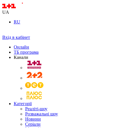
UA
RU
Вхід в кабінет
Онлайн
ТБ програма
Канали
Категорії
Реаліті-шоу
Розважальні шоу
Новини
Серіали