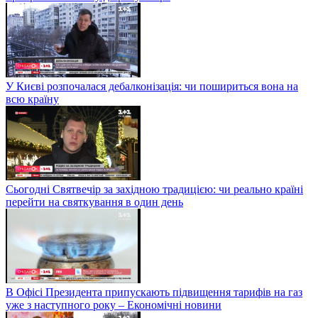
У Києві розпочалася дебалконізація: чи пошириться вона на
всю країну
Сьогодні Святвечір за західною традицією: чи реально країні
перейти на святкування в один день
В Офісі Президента припускають підвищення тарифів на газ
уже з наступного року – Економічні новини