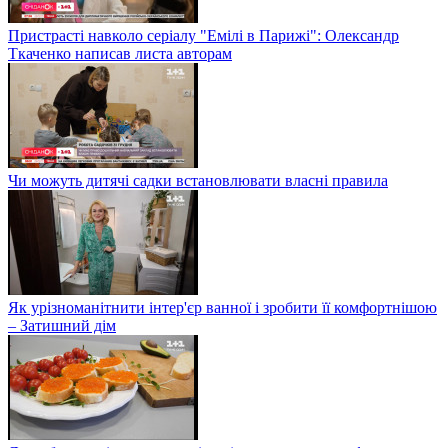
Пристрасті навколо серіалу "Емілі в Парижі": Олександр
Ткаченко написав листа авторам
Чи можуть дитячі садки встановлювати власні правила
Як урізноманітнити інтер'єр ванної і зробити її комфортнішою
– Затишний дім