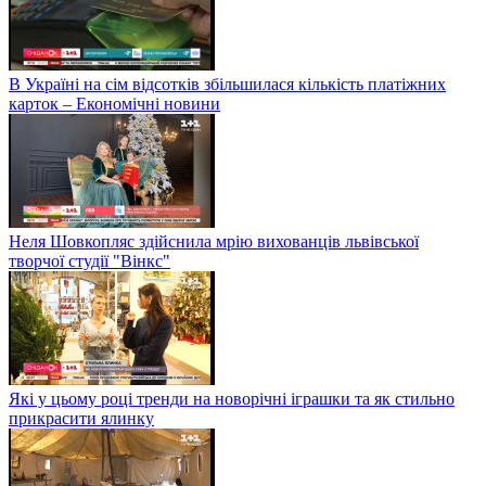
В Україні на сім відсотків збільшилася кількість платіжних
карток – Економічні новини
Неля Шовкопляс здійснила мрію вихованців львівської
творчої студії "Вінкс"
Які у цьому році тренди на новорічні іграшки та як стильно
прикрасити ялинку