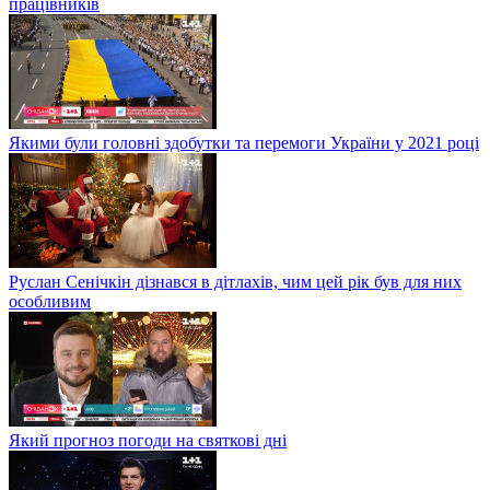
працівників
Якими були головні здобутки та перемоги України у 2021 році
Руслан Сенічкін дізнався в дітлахів, чим цей рік був для них
особливим
Який прогноз погоди на святкові дні