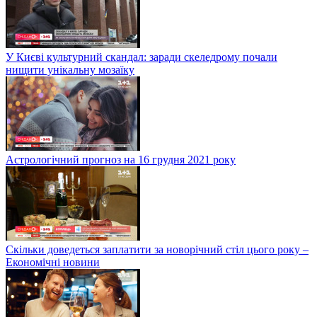
У Києві культурний скандал: заради скеледрому почали
нищити унікальну мозаїку
Астрологічний прогноз на 16 грудня 2021 року
Скільки доведеться заплатити за новорічний стіл цього року –
Економічні новини