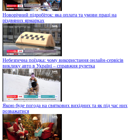
Новорічний підробіток: яка оплата та умови праці на
різдвяних ярмарках
Небезпечна поїздка: чому використання онлайн-сервісів
виклику авто в Україні – справжня рулетка
Якою буде погода на святкових вихідних та як під час них
розважатися