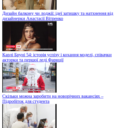
Дизайн балкону чи лоджії: ідеї затишку та натхнення від
дизайнерки Анастасії Вітренко
Карлі Бруні 54: історія успіху і кохання моделі, співачки
акторки та першої леді Фарнції
Скільки можна заробити на новорічних вакансіях –
Підробіток для студента