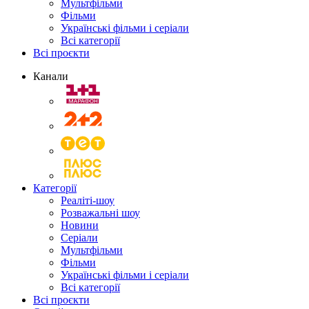
Мультфільми
Фільми
Українські фільми і серіали
Всі категорії
Всі проєкти
Канали
Категорії
Реаліті-шоу
Розважальні шоу
Новини
Серіали
Мультфільми
Фільми
Українські фільми і серіали
Всі категорії
Всі проєкти