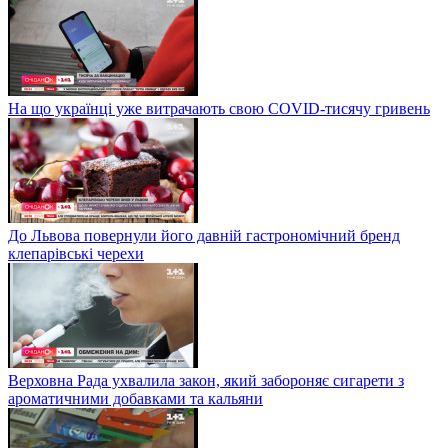
На що українці уже витрачають свою COVID-тисячу гривень
До Львова повернули його давній гастрономічний бренд
клепарівські черехи
Верховна Рада ухвалила закон, який забороняє сигарети з
ароматичними добавками та кальяни