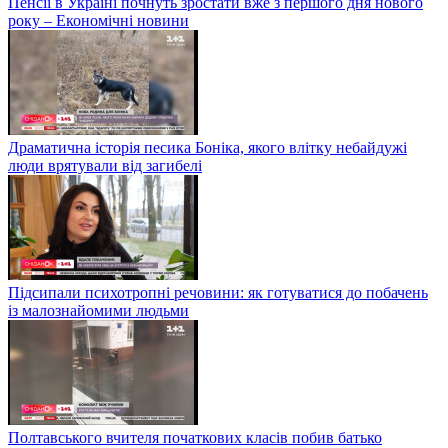
Пенсії в Україні почнуть зростати вже з першого дня нового
року – Економічні новини
Драматична історія песика Боніка, якого влітку небайдужі
люди врятували від загибелі
Підсипали психотропні речовини: як готуватися до побачень
із малознайомими людьми
Полтавського вчителя початкових класів побив батько