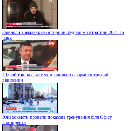
Зрівняли з землею: які історичні будівлі ми втратили 2021-го
року
Підробіток на свята: як правильно оформити трудові
відносини
Юні хокеїсти провели показове тренування біля Офісу
Президента