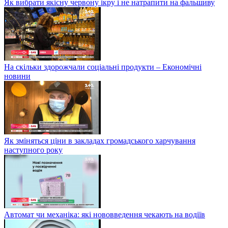
Як вибрати якісну червону ікру і не натрапити на фальшиву
На скільки здорожчали соціальні продукти – Економічні
новини
Як зміняться ціни в закладах громадського харчування
наступного року
Автомат чи механіка: які нововведення чекають на водіїв