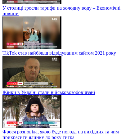
У столиці зросли тарифи на холодну воду – Економічні
новини
TikTok став найбільш відвідуваним сайтом 2021 року
Жінки в Україні стали військовозобов’язані
Фрося розповіла, якою буде погода на вихідних та чим
прикрасити ялинку до року тигра