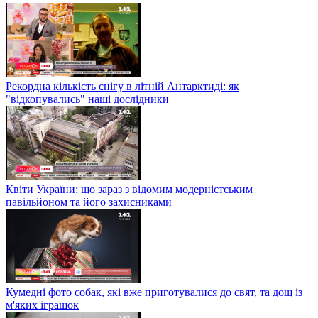
Рекордна кількість снігу в літній Антарктиді: як
"відкопувались" наші дослідники
Квіти України: що зараз з відомим модерністським
павільйоном та його захисниками
Кумедні фото собак, які вже приготувалися до свят, та дощ із
м'яких іграшок