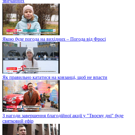
звичайних
Якою буде погода на вихідних – Погода від Фросі
Як правильно кататися на ковзанці, щоб не впасти
З нагоди завершення благодійної акції у "Твоєму дні" буде
святковий ефір