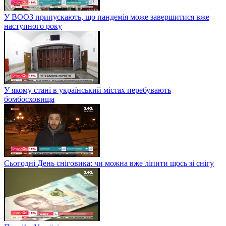
У ВООЗ припускають, що пандемія може завершитися вже
наступного року
У якому стані в український містах перебувають
бомбосховища
Сьогодні День сніговика: чи можна вже ліпити щось зі снігу