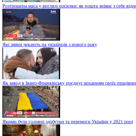
Розтрощена маса у вигляді посилки: як пошта знімає з себе від
Які зміни чекають на українців з нового року
Як завод в Івано-Франківську поєднує коханням своїх працівни
Якими були головні здобутки та перемоги України у 2021 році