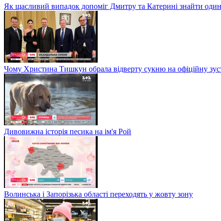
Як щасливий випадок допоміг Дмитру та Катерині знайти один
Чому Христина Тишкун обрала відверту сукню на офіційну зус
Дивовижна історія песика на ім'я Рой
Волинська і Запорізька області переходять у жовту зону