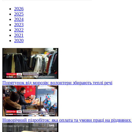
2026
2025
2024
2023
2022
2021
2020
Порятунок від морозів: волонтери збирають теплі речі
Новорічний підробіток: яка оплата та умови праці на різдвяних