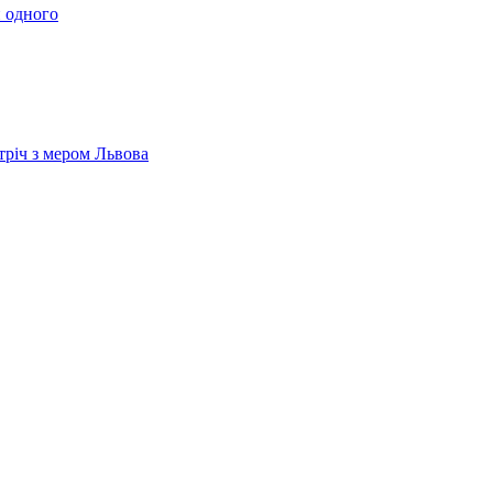
 одного
тріч з мером Львова