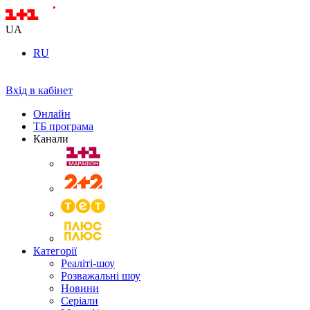
UA
RU
Вхід в кабінет
Онлайн
ТБ програма
Канали
Категорії
Реаліті-шоу
Розважальні шоу
Новини
Серіали