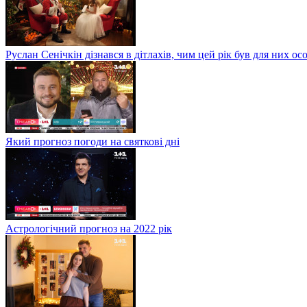
Руслан Сенічкін дізнався в дітлахів, чим цей рік був для них о
Який прогноз погоди на святкові дні
Астрологічний прогноз на 2022 рік