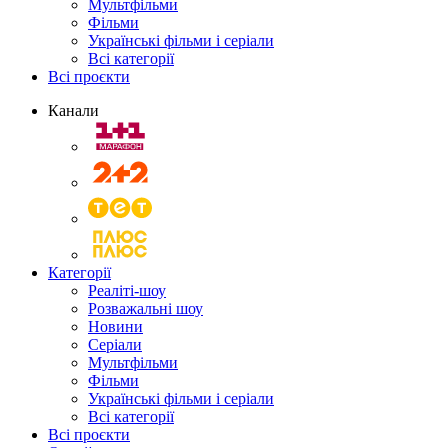
Мультфільми
Фільми
Українські фільми і серіали
Всі категорії
Всі проєкти
Канали
Категорії
Реаліті-шоу
Розважальні шоу
Новини
Серіали
Мультфільми
Фільми
Українські фільми і серіали
Всі категорії
Всі проєкти