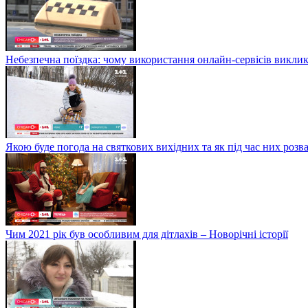
Небезпечна поїздка: чому використання онлайн-сервісів виклик
Якою буде погода на святкових вихідних та як під час них розв
Чим 2021 рік був особливим для дітлахів – Новорічні історії