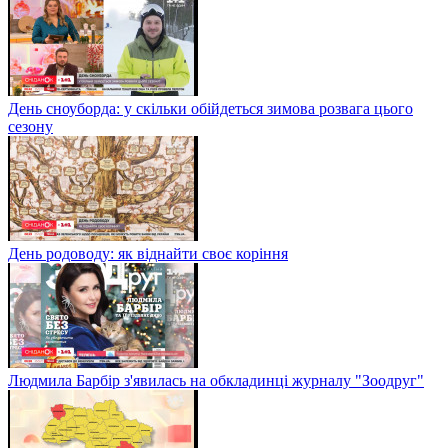
День сноуборда: у скільки обійдеться зимова розвага цього
сезону
День родоводу: як віднайти своє коріння
Людмила Барбір з'явилась на обкладинці журналу "Зоодруг"