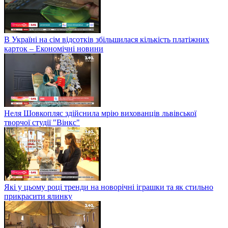
В Україні на сім відсотків збільшилася кількість платіжних
карток – Економічні новини
Неля Шовкопляс здійснила мрію вихованців львівської
творчої студії "Вінкс"
Які у цьому році тренди на новорічні іграшки та як стильно
прикрасити ялинку