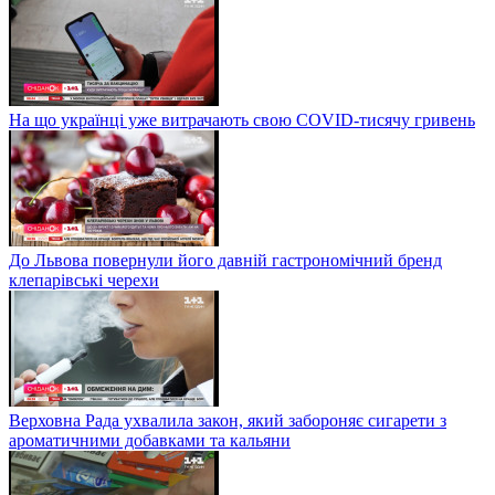
На що українці уже витрачають свою COVID-тисячу гривень
До Львова повернули його давній гастрономічний бренд
клепарівські черехи
Верховна Рада ухвалила закон, який забороняє сигарети з
ароматичними добавками та кальяни