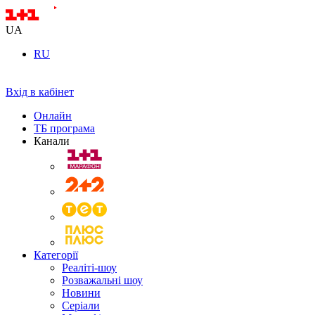
UA
RU
Вхід в кабінет
Онлайн
ТБ програма
Канали
Категорії
Реаліті-шоу
Розважальні шоу
Новини
Серіали