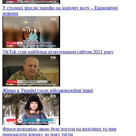
У столиці зросли тарифи на холодну воду – Економічні
новини
TikTok став найбільш відвідуваним сайтом 2021 року
Жінки в Україні стали військовозобов’язані
Фрося розповіла, якою буде погода на вихідних та чим
прикрасити ялинку до року тигра