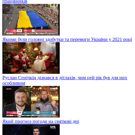
працівників
Якими були головні здобутки та перемоги України у 2021 році
Руслан Сенічкін дізнався в дітлахів, чим цей рік був для них
особливим
Який прогноз погоди на святкові дні