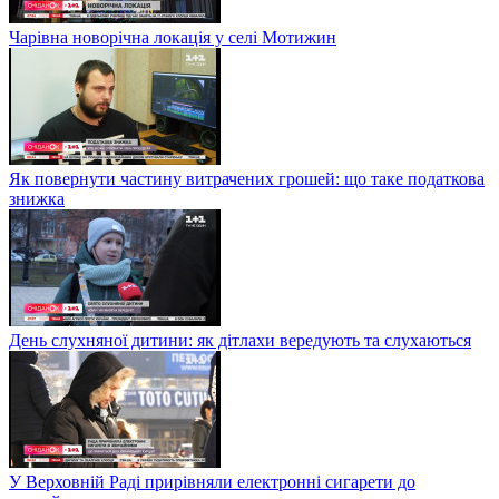
Чарівна новорічна локація у селі Мотижин
Як повернути частину витрачених грошей: що таке податкова
знижка
День слухняної дитини: як дітлахи вередують та слухаються
У Верховній Раді прирівняли електронні сигарети до