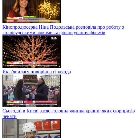
Кінопродюсерка Ніна Подольська розповіла про роботу з
голлівудськими зірками та фінансування фільмів
Як з’явилася новорічна гірлянда
Сьогодні в Києві засяє головна ялинка країни: яких сюрпризів
чекати