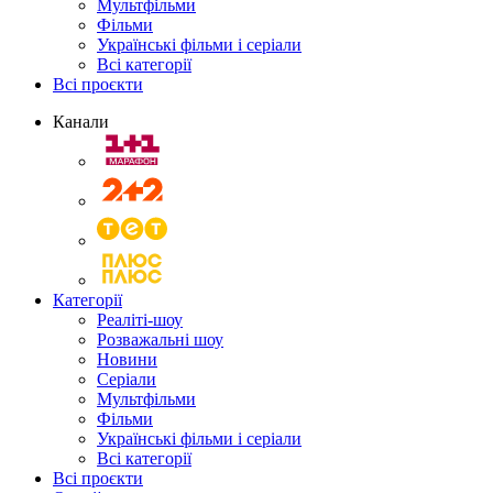
Мультфільми
Фільми
Українські фільми і серіали
Всі категорії
Всі проєкти
Канали
Категорії
Реаліті-шоу
Розважальні шоу
Новини
Серіали
Мультфільми
Фільми
Українські фільми і серіали
Всі категорії
Всі проєкти