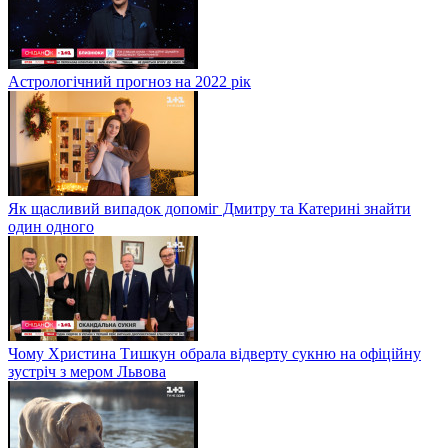
Астрологічний прогноз на 2022 рік
Як щасливий випадок допоміг Дмитру та Катерині знайти
один одного
Чому Христина Тишкун обрала відверту сукню на офіційну
зустріч з мером Львова