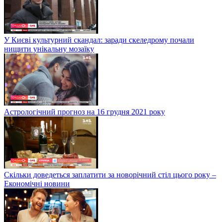
У Києві культурний скандал: заради скеледрому почали
нищити унікальну мозаїку
Астрологічний прогноз на 16 грудня 2021 року
Скільки доведеться заплатити за новорічний стіл цього року –
Економічні новини