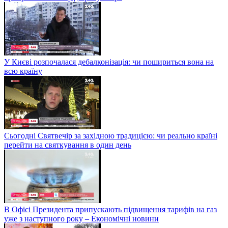
У Києві розпочалася дебалконізація: чи пошириться вона на
всю країну
Сьогодні Святвечір за західною традицією: чи реально країні
перейти на святкування в один день
В Офісі Президента припускають підвищення тарифів на газ
уже з наступного року – Економічні новини