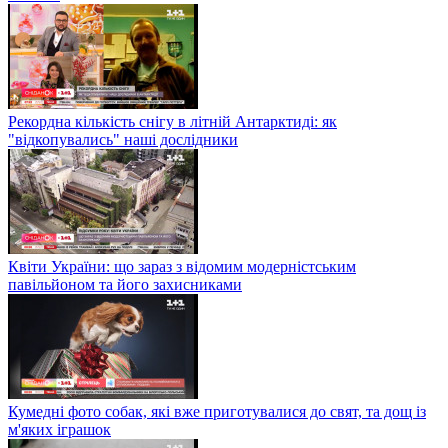
Рекордна кількість снігу в літній Антарктиді: як
"відкопувались" наші дослідники
Квіти України: що зараз з відомим модерністським
павільйоном та його захисниками
Кумедні фото собак, які вже приготувалися до свят, та дощ із
м'яких іграшок