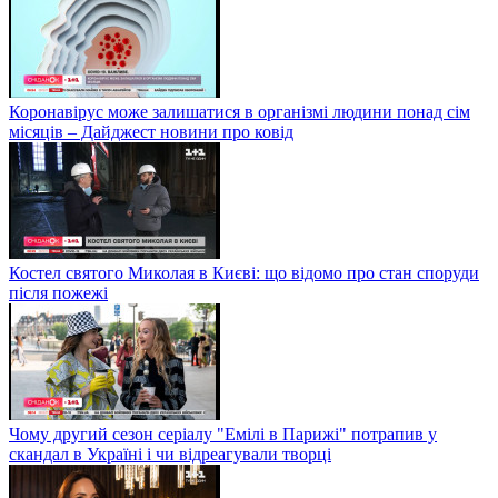
Коронавірус може залишатися в організмі людини понад сім
місяців – Дайджест новини про ковід
Костел святого Миколая в Києві: що відомо про стан споруди
після пожежі
Чому другий сезон серіалу "Емілі в Парижі" потрапив у
скандал в Україні і чи відреагували творці