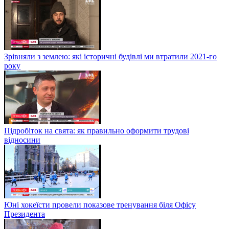
Зрівняли з землею: які історичні будівлі ми втратили 2021-го
року
Підробіток на свята: як правильно оформити трудові
відносини
Юні хокеїсти провели показове тренування біля Офісу
Президента