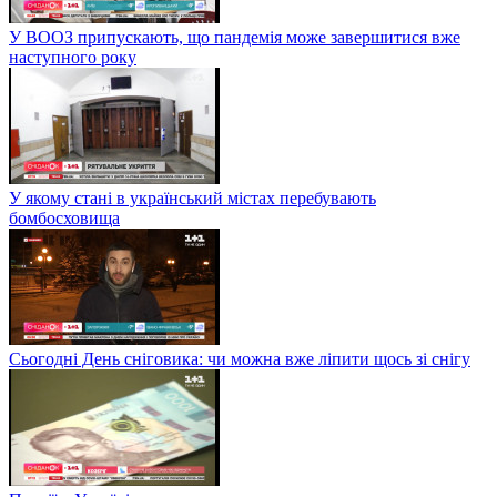
У ВООЗ припускають, що пандемія може завершитися вже
наступного року
У якому стані в український містах перебувають
бомбосховища
Сьогодні День сніговика: чи можна вже ліпити щось зі снігу