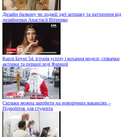
Дизайн балкону чи лоджії: ідеї затишку та натхнення від
дизайнерки Анастасії Вітренко
Карлі Бруні 54: історія успіху і кохання моделі, співачки
акторки та першої леді Фарнції
Скільки можна заробити на новорічних вакансіях –
Підробіток для студента