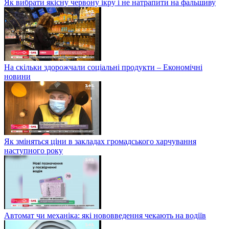
Як вибрати якісну червону ікру і не натрапити на фальшиву
На скільки здорожчали соціальні продукти – Економічні
новини
Як зміняться ціни в закладах громадського харчування
наступного року
Автомат чи механіка: які нововведення чекають на водіїв