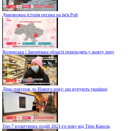
Дивовижна історія песика на ім'я Рой
Волинська і Запорізька області переходять у жовту зону
День покупок до Нового року: що купують українці
Топ-7 культурних подій 2021-го року від Тіни Кароль