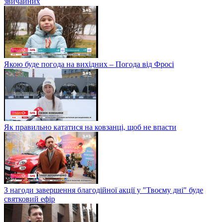
звичайних
Якою буде погода на вихідних – Погода від Фросі
Як правильно кататися на ковзанці, щоб не впасти
З нагоди завершення благодійної акції у "Твоєму дні" буде
святковий ефір