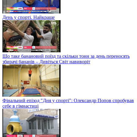
День у спорті. Найкраще
Що таке банановий поїзд та скільки тонн за день переносять
збирачі бананів – Дивіться Світ навиворіт
Фінальний епізод "Дня у спорті": Олександр Попов спробував
себе в гімнастиці