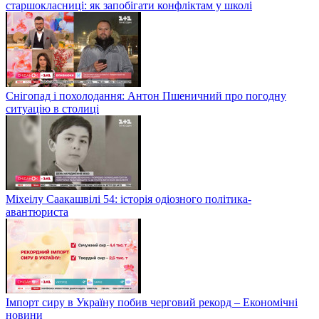
старшокласниці: як запобігати конфліктам у школі
Снігопад і похолодання: Антон Пшеничний про погодну
ситуацію в столиці
Міхеілу Саакашвілі 54: історія одіозного політика-
авантюриста
Імпорт сиру в Україну побив черговий рекорд – Економічні
новини