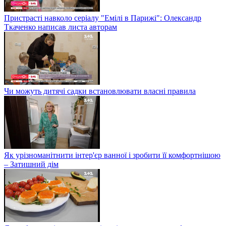
Пристрасті навколо серіалу "Емілі в Парижі": Олександр
Ткаченко написав листа авторам
Чи можуть дитячі садки встановлювати власні правила
Як урізноманітнити інтер'єр ванної і зробити її комфортнішою
– Затишний дім