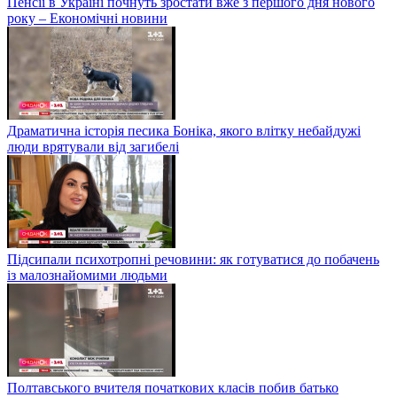
Пенсії в Україні почнуть зростати вже з першого дня нового
року – Економічні новини
Драматична історія песика Боніка, якого влітку небайдужі
люди врятували від загибелі
Підсипали психотропні речовини: як готуватися до побачень
із малознайомими людьми
Полтавського вчителя початкових класів побив батько