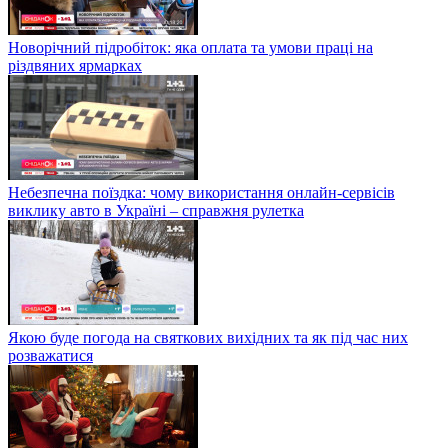
Новорічний підробіток: яка оплата та умови праці на
різдвяних ярмарках
Небезпечна поїздка: чому використання онлайн-сервісів
виклику авто в Україні – справжня рулетка
Якою буде погода на святкових вихідних та як під час них
розважатися