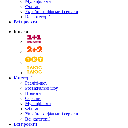
Мультфільми
Фільми
Українські фільми і серіали
Всі категорії
Всі проєкти
Канали
Категорії
Реаліті-шоу
Розважальні шоу
Новини
Серіали
Мультфільми
Фільми
Українські фільми і серіали
Всі категорії
Всі проєкти