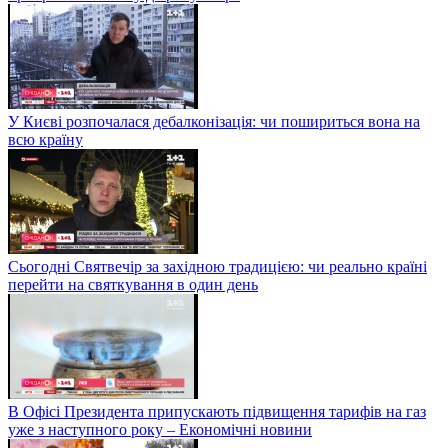
У Києві розпочалася дебалконізація: чи пошириться вона на
всю країну
Сьогодні Святвечір за західною традицією: чи реально країні
перейти на святкування в один день
В Офісі Президента припускають підвищення тарифів на газ
уже з наступного року – Економічні новини