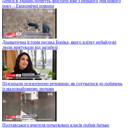
Пенсії в Україні почнуть зростати вже з першого дня нового
року – Економічні новини
Драматична історія песика Боніка, якого влітку небайдужі
люди врятували від загибелі
Підсипали психотропні речовини: як готуватися до побачень
із малознайомими людьми
Полтавського вчителя початкових класів побив батько