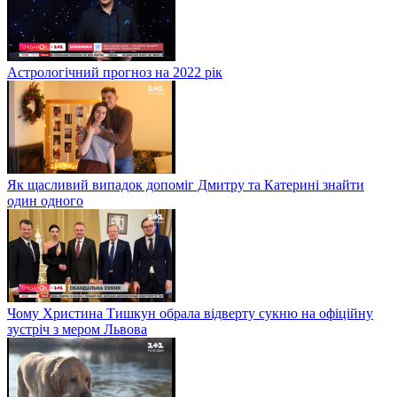
Астрологічний прогноз на 2022 рік
Як щасливий випадок допоміг Дмитру та Катерині знайти
один одного
Чому Христина Тишкун обрала відверту сукню на офіційну
зустріч з мером Львова