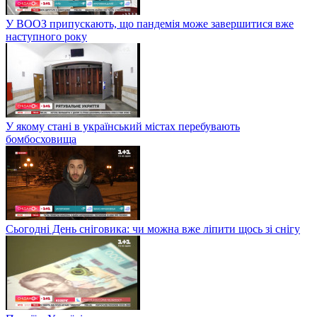
У ВООЗ припускають, що пандемія може завершитися вже
наступного року
У якому стані в український містах перебувають
бомбосховища
Сьогодні День сніговика: чи можна вже ліпити щось зі снігу