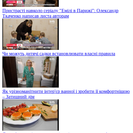
Пристрасті навколо серіалу "Емілі в Парижі": Олександр
Ткаченко написав листа авторам
Чи можуть дитячі садки встановлювати власні правила
Як урізноманітнити інтер'єр ванної і зробити її комфортнішою
– Затишний дім