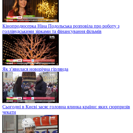
Кінопродюсерка Ніна Подольська розповіла про роботу з
голлівудськими зірками та фінансування фільмів
Як з’явилася новорічна гірлянда
Сьогодні в Києві засяє головна ялинка країни: яких сюрпризів
чекати