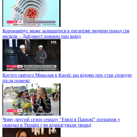
Коронавірус може залишатися в організмі людини понад сім
місяців – Дайджест новини про ковід
Костел святого Миколая в Києві: що відомо про стан споруди
після пожежі
Чому другий сезон серіалу "Емілі в Парижі" потрапив у
скандал в Україні і чи відреагували творці