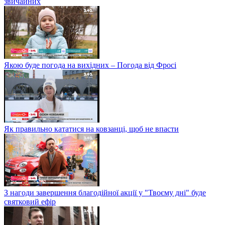
звичайних
Якою буде погода на вихідних – Погода від Фросі
Як правильно кататися на ковзанці, щоб не впасти
З нагоди завершення благодійної акції у "Твоєму дні" буде
святковий ефір