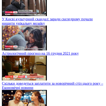
У Києві культурний скандал: заради скеледрому почали
нищити унікальну мозаїку
Астрологічний прогноз на 16 грудня 2021 року
Скільки доведеться заплатити за новорічний стіл цього року –
Економічні новини