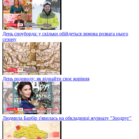
День сноуборда: у скільки обійдеться зимова розвага цього
сезону
День родоводу: як віднайти своє коріння
Людмила Барбір з'явилась на обкладинці журналу "Зоодруг"