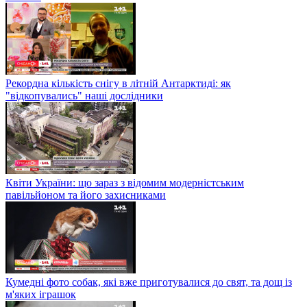
Рекордна кількість снігу в літній Антарктиді: як
"відкопувались" наші дослідники
Квіти України: що зараз з відомим модерністським
павільйоном та його захисниками
Кумедні фото собак, які вже приготувалися до свят, та дощ із
м'яких іграшок