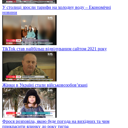
У столиці зросли тарифи на холодну воду – Економічні
новини
TikTok став найбільш відвідуваним сайтом 2021 року
Жінки в Україні стали військовозобов’язані
Фрося розповіла, якою буде погода на вихідних та чим
прикрасити ялинку до року тигра