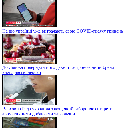
На що українці уже витрачають свою COVID-тисячу гривень
До Львова повернули його давній гастрономічний бренд
клепарівські черехи
Верховна Рада ухвалила закон, який забороняє сигарети з
ароматичними добавками та кальяни