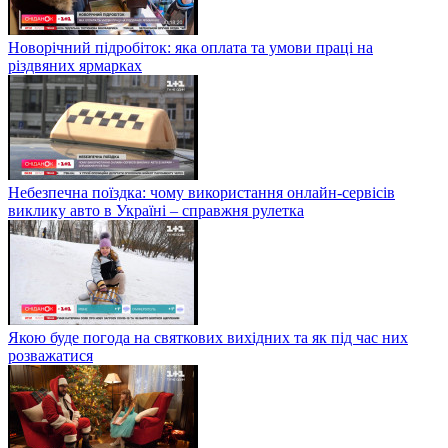
Новорічний підробіток: яка оплата та умови праці на
різдвяних ярмарках
Небезпечна поїздка: чому використання онлайн-сервісів
виклику авто в Україні – справжня рулетка
Якою буде погода на святкових вихідних та як під час них
розважатися