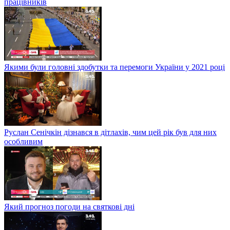
працівників
Якими були головні здобутки та перемоги України у 2021 році
Руслан Сенічкін дізнався в дітлахів, чим цей рік був для них
особливим
Який прогноз погоди на святкові дні