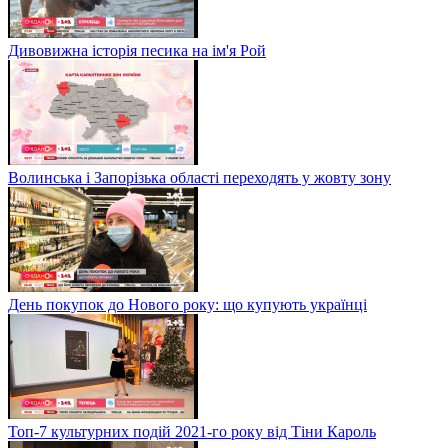
Дивовижна історія песика на ім'я Рой
Волинська і Запорізька області переходять у жовту зону
День покупок до Нового року: що купують українці
Топ-7 культурних подій 2021-го року від Тіни Кароль