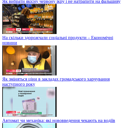
Як вибрати якісну червону ікру і не натрапити на фальшиву
На скільки здорожчали соціальні продукти – Економічні
новини
Як зміняться ціни в закладах громадського харчування
наступного року
Автомат чи механіка: які нововведення чекають на водіїв