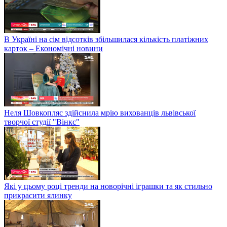
В Україні на сім відсотків збільшилася кількість платіжних
карток – Економічні новини
Неля Шовкопляс здійснила мрію вихованців львівської
творчої студії "Вінкс"
Які у цьому році тренди на новорічні іграшки та як стильно
прикрасити ялинку