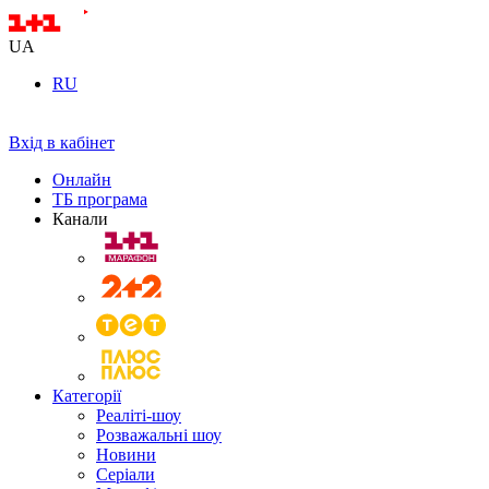
UA
RU
Вхід в кабінет
Онлайн
ТБ програма
Канали
Категорії
Реаліті-шоу
Розважальні шоу
Новини
Серіали