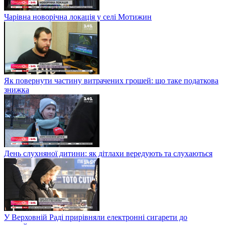
Чарівна новорічна локація у селі Мотижин
Як повернути частину витрачених грошей: що таке податкова
знижка
День слухняної дитини: як дітлахи вередують та слухаються
У Верховній Раді прирівняли електронні сигарети до