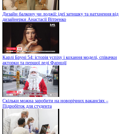
Дизайн балкону чи лоджії: ідеї затишку та натхнення від
дизайнерки Анастасії Вітренко
Карлі Бруні 54: історія успіху і кохання моделі, співачки
акторки та першої леді Фарнції
Скільки можна заробити на новорічних вакансіях –
Підробіток для студента