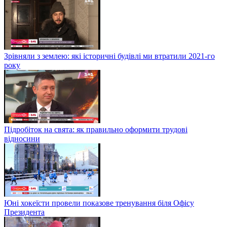
Зрівняли з землею: які історичні будівлі ми втратили 2021-го
року
Підробіток на свята: як правильно оформити трудові
відносини
Юні хокеїсти провели показове тренування біля Офісу
Президента