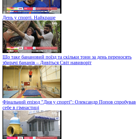
День у спорті. Найкраще
Що таке банановий поїзд та скільки тонн за день переносять
збирачі бананів – Дивіться Світ навиворіт
Фінальний епізод "Дня у спорті": Олександр Попов спробував
себе в гімнастиці