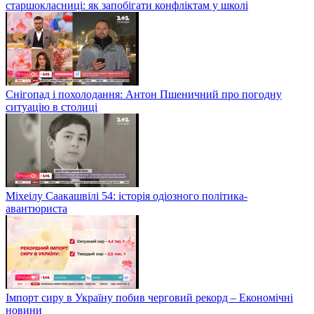
старшокласниці: як запобігати конфліктам у школі
Снігопад і похолодання: Антон Пшеничний про погодну
ситуацію в столиці
Міхеілу Саакашвілі 54: історія одіозного політика-
авантюриста
Імпорт сиру в Україну побив черговий рекорд – Економічні
новини