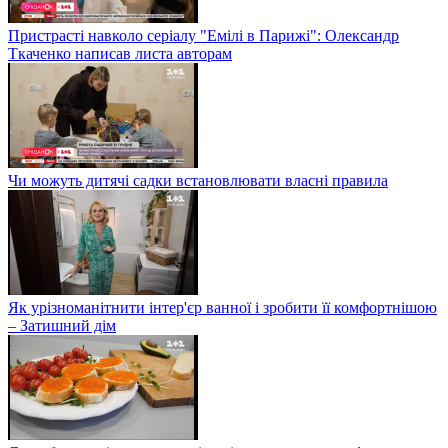
Пристрасті навколо серіалу "Емілі в Парижі": Олександр
Ткаченко написав листа авторам
Чи можуть дитячі садки встановлювати власні правила
Як урізноманітнити інтер'єр ванної і зробити її комфортнішою
– Затишний дім