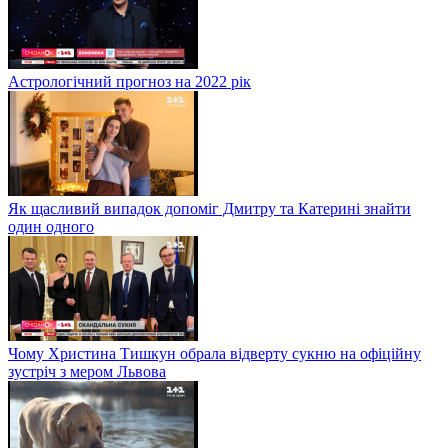
Астрологічний прогноз на 2022 рік
Як щасливий випадок допоміг Дмитру та Катерині знайти
один одного
Чому Христина Тишкун обрала відверту сукню на офіційну
зустріч з мером Львова