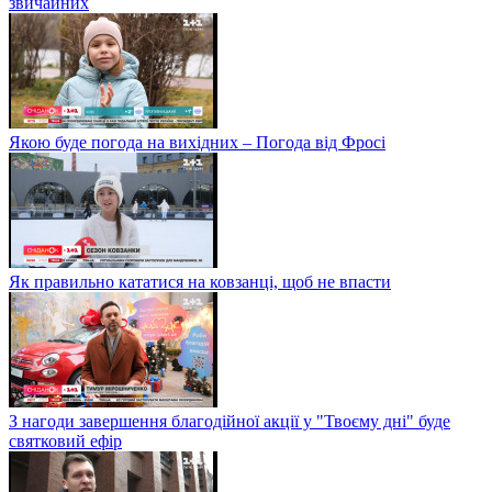
звичайних
Якою буде погода на вихідних – Погода від Фросі
Як правильно кататися на ковзанці, щоб не впасти
З нагоди завершення благодійної акції у "Твоєму дні" буде
святковий ефір