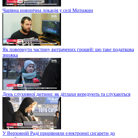
Чарівна новорічна локація у селі Мотижин
Як повернути частину витрачених грошей: що таке податкова
знижка
День слухняної дитини: як дітлахи вередують та слухаються
У Верховній Раді прирівняли електронні сигарети до