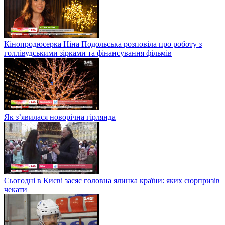
Кінопродюсерка Ніна Подольська розповіла про роботу з
голлівудськими зірками та фінансування фільмів
Як з’явилася новорічна гірлянда
Сьогодні в Києві засяє головна ялинка країни: яких сюрпризів
чекати