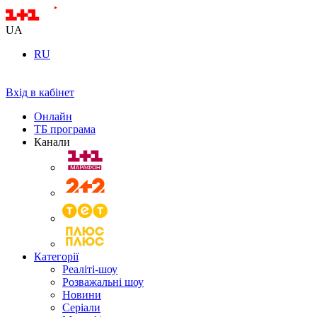
UA
RU
Вхід в кабінет
Онлайн
ТБ програма
Канали
Категорії
Реаліті-шоу
Розважальні шоу
Новини
Серіали