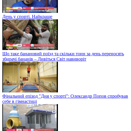
День у спорті. Найкраще
Що таке банановий поїзд та скільки тонн за день переносять
збирачі бананів – Дивіться Світ навиворіт
Фінальний епізод "Дня у спорті": Олександр Попов спробував
себе в гімнастиці