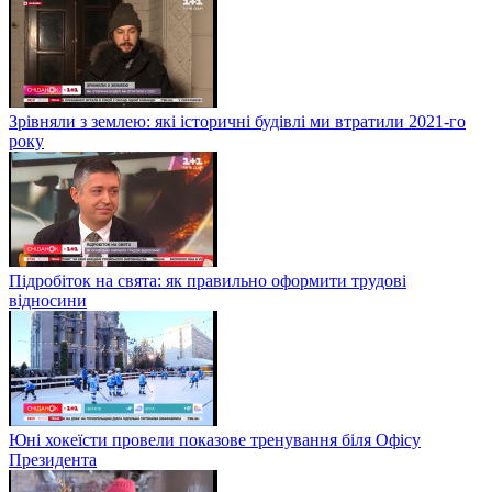
Зрівняли з землею: які історичні будівлі ми втратили 2021-го
року
Підробіток на свята: як правильно оформити трудові
відносини
Юні хокеїсти провели показове тренування біля Офісу
Президента