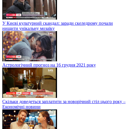
У Києві культурний скандал: заради скеледрому почали
нищити унікальну мозаїку
Астрологічний прогноз на 16 грудня 2021 року
Скільки доведеться заплатити за новорічний стіл цього року –
Економічні новини