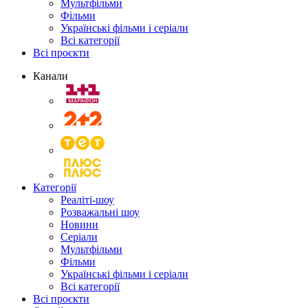
Мультфільми
Фільми
Українські фільми і серіали
Всі категорії
Всі проєкти
Канали
Категорії
Реаліті-шоу
Розважальні шоу
Новини
Серіали
Мультфільми
Фільми
Українські фільми і серіали
Всі категорії
Всі проєкти