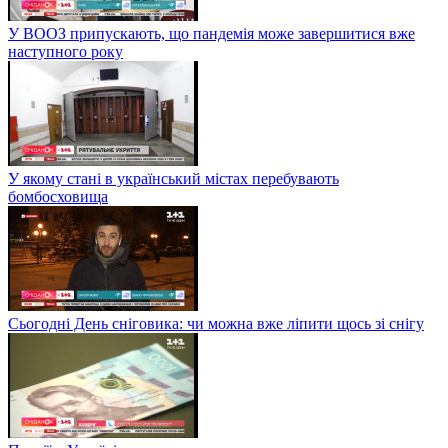
У ВООЗ припускають, що пандемія може завершитися вже
наступного року
У якому стані в український містах перебувають
бомбосховища
Сьогодні День сніговика: чи можна вже ліпити щось зі снігу