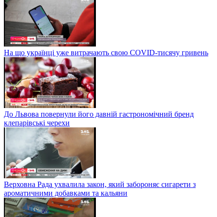
На що українці уже витрачають свою COVID-тисячу гривень
До Львова повернули його давній гастрономічний бренд
клепарівські черехи
Верховна Рада ухвалила закон, який забороняє сигарети з
ароматичними добавками та кальяни