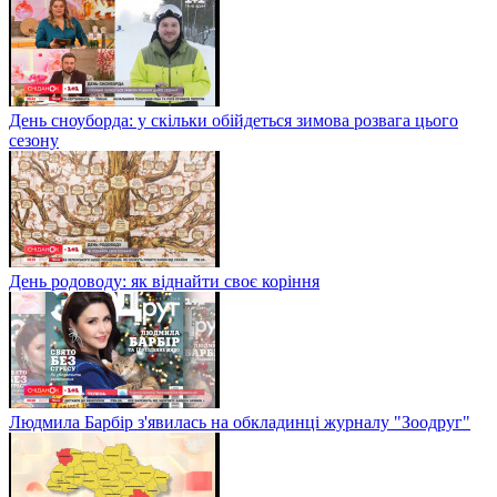
День сноуборда: у скільки обійдеться зимова розвага цього
сезону
День родоводу: як віднайти своє коріння
Людмила Барбір з'явилась на обкладинці журналу "Зоодруг"