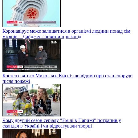
Коронавірус може залишатися в організмі людини понад сім
місяців – Дайджест новини про ковід
Костел святого Миколая в Києві: що відомо про стан споруди
після пожежі
Чому другий сезон серіалу "Емілі в Парижі" потрапив у
скандал в Україні і чи відреагували творці