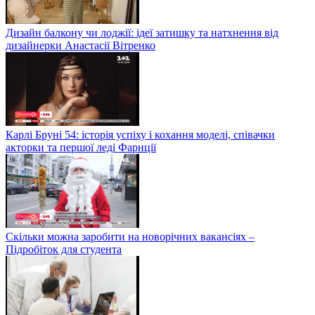
Дизайн балкону чи лоджії: ідеї затишку та натхнення від
дизайнерки Анастасії Вітренко
Карлі Бруні 54: історія успіху і кохання моделі, співачки
акторки та першої леді Фарнції
Скільки можна заробити на новорічних вакансіях –
Підробіток для студента