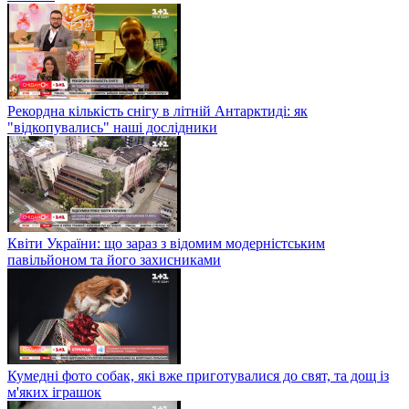
Рекордна кількість снігу в літній Антарктиді: як
"відкопувались" наші дослідники
Квіти України: що зараз з відомим модерністським
павільйоном та його захисниками
Кумедні фото собак, які вже приготувалися до свят, та дощ із
м'яких іграшок