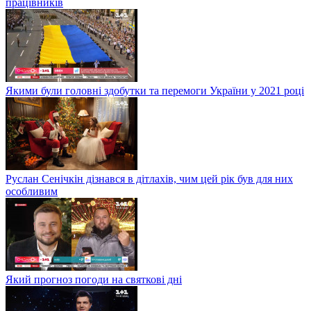
працівників
Якими були головні здобутки та перемоги України у 2021 році
Руслан Сенічкін дізнався в дітлахів, чим цей рік був для них
особливим
Який прогноз погоди на святкові дні