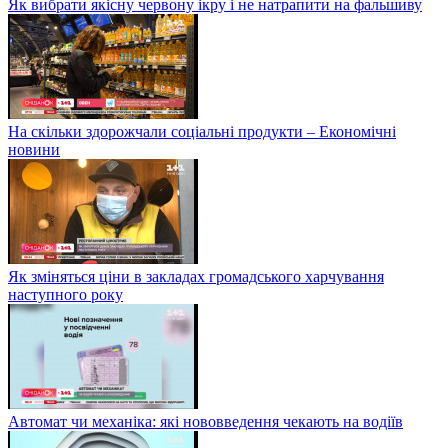
Як вибрати якісну червону ікру і не натрапити на фальшиву
На скільки здорожчали соціальні продукти – Економічні
новини
Як зміняться ціни в закладах громадського харчування
наступного року
Автомат чи механіка: які нововведення чекають на водіїв