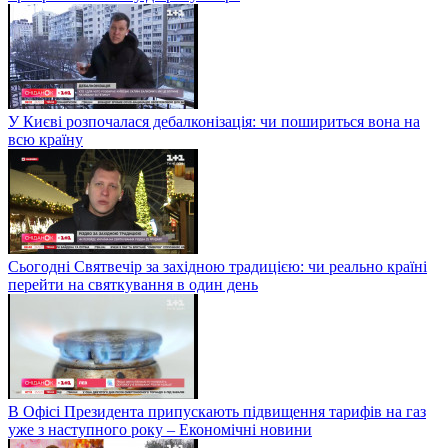
У Києві розпочалася дебалконізація: чи пошириться вона на
всю країну
Сьогодні Святвечір за західною традицією: чи реально країні
перейти на святкування в один день
В Офісі Президента припускають підвищення тарифів на газ
уже з наступного року – Економічні новини