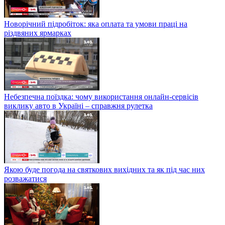
Новорічний підробіток: яка оплата та умови праці на
різдвяних ярмарках
Небезпечна поїздка: чому використання онлайн-сервісів
виклику авто в Україні – справжня рулетка
Якою буде погода на святкових вихідних та як під час них
розважатися