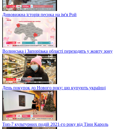
Дивовижна історія песика на ім'я Рой
Волинська і Запорізька області переходять у жовту зону
День покупок до Нового року: що купують українці
Топ-7 культурних подій 2021-го року від Тіни Кароль