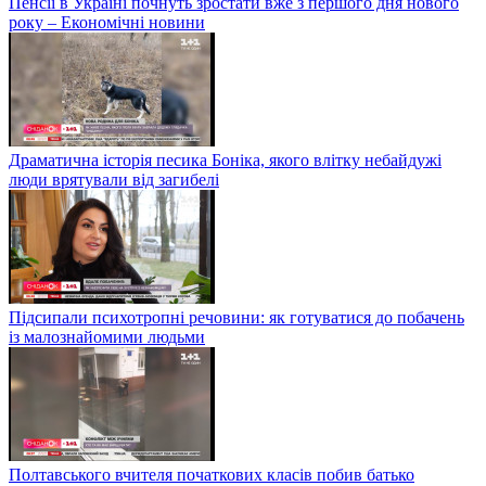
Пенсії в Україні почнуть зростати вже з першого дня нового
року – Економічні новини
Драматична історія песика Боніка, якого влітку небайдужі
люди врятували від загибелі
Підсипали психотропні речовини: як готуватися до побачень
із малознайомими людьми
Полтавського вчителя початкових класів побив батько