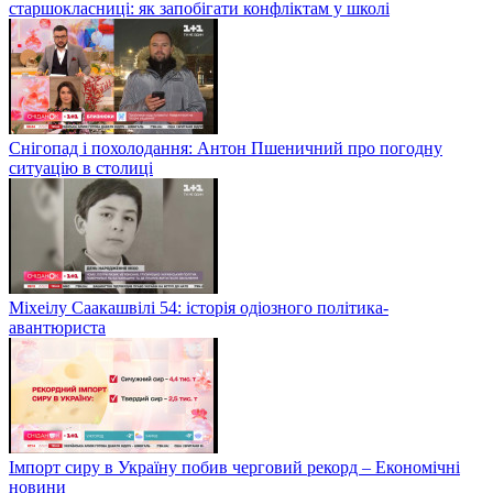
старшокласниці: як запобігати конфліктам у школі
Снігопад і похолодання: Антон Пшеничний про погодну
ситуацію в столиці
Міхеілу Саакашвілі 54: історія одіозного політика-
авантюриста
Імпорт сиру в Україну побив черговий рекорд – Економічні
новини