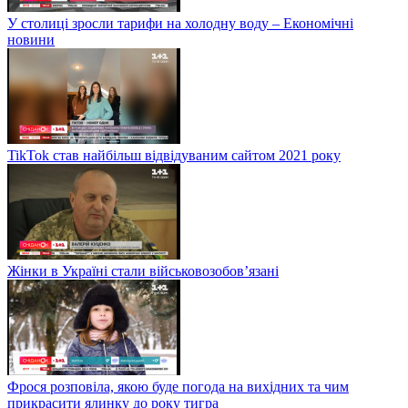
У столиці зросли тарифи на холодну воду – Економічні
новини
TikTok став найбільш відвідуваним сайтом 2021 року
Жінки в Україні стали військовозобов’язані
Фрося розповіла, якою буде погода на вихідних та чим
прикрасити ялинку до року тигра