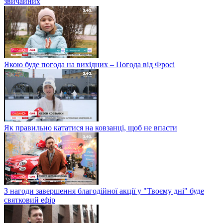
звичайних
Якою буде погода на вихідних – Погода від Фросі
Як правильно кататися на ковзанці, щоб не впасти
З нагоди завершення благодійної акції у "Твоєму дні" буде
святковий ефір