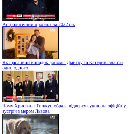
Астрологічний прогноз на 2022 рік
Як щасливий випадок допоміг Дмитру та Катерині знайти
один одного
Чому Христина Тишкун обрала відверту сукню на офіційну
зустріч з мером Львова