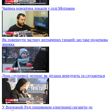
Чарівна новорічна локація у селі Мотижин
Як повернути частину витрачених грошей: що таке податкова
знижка
День слухняної дитини: як дітлахи вередують та слухаються
У Верховній Раді прирівняли електронні сигарети до