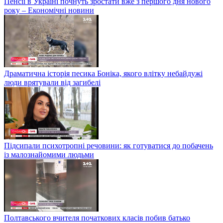
Пенсії в Україні почнуть зростати вже з першого дня нового
року – Економічні новини
Драматична історія песика Боніка, якого влітку небайдужі
люди врятували від загибелі
Підсипали психотропні речовини: як готуватися до побачень
із малознайомими людьми
Полтавського вчителя початкових класів побив батько