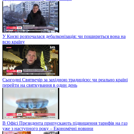
У Києві розпочалася дебалконізація: чи пошириться вона на
всю країну
Сьогодні Святвечір за західною традицією: чи реально країні
перейти на святкування в один день
В Офісі Президента припускають підвищення тарифів на газ
уже з наступного року – Економічні новини