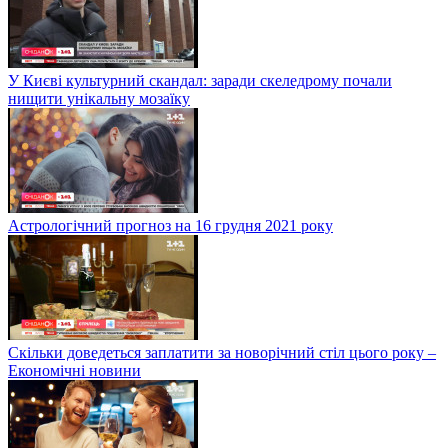
У Києві культурний скандал: заради скеледрому почали
нищити унікальну мозаїку
Астрологічний прогноз на 16 грудня 2021 року
Скільки доведеться заплатити за новорічний стіл цього року –
Економічні новини