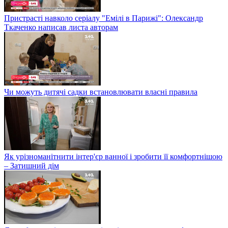
Пристрасті навколо серіалу "Емілі в Парижі": Олександр
Ткаченко написав листа авторам
Чи можуть дитячі садки встановлювати власні правила
Як урізноманітнити інтер'єр ванної і зробити її комфортнішою
– Затишний дім