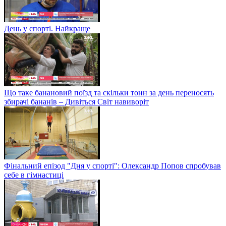
День у спорті. Найкраще
Що таке банановий поїзд та скільки тонн за день переносять
збирачі бананів – Дивіться Світ навиворіт
Фінальний епізод "Дня у спорті": Олександр Попов спробував
себе в гімнастиці