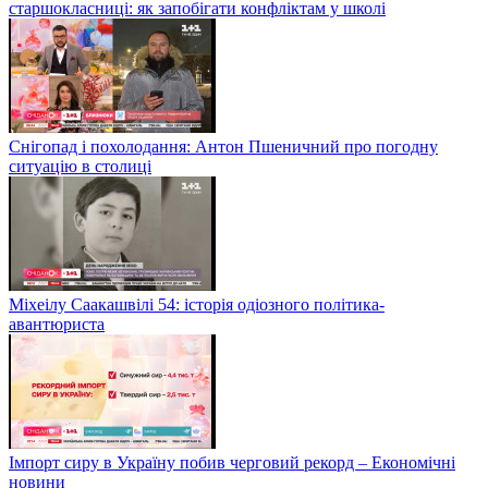
старшокласниці: як запобігати конфліктам у школі
Снігопад і похолодання: Антон Пшеничний про погодну
ситуацію в столиці
Міхеілу Саакашвілі 54: історія одіозного політика-
авантюриста
Імпорт сиру в Україну побив черговий рекорд – Економічні
новини