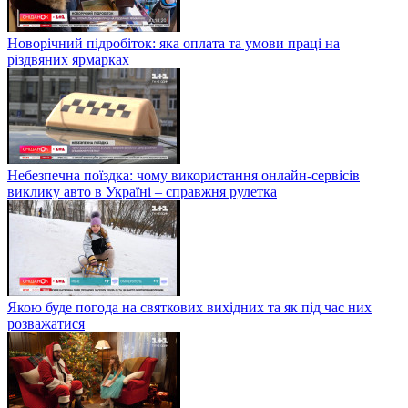
Новорічний підробіток: яка оплата та умови праці на
різдвяних ярмарках
Небезпечна поїздка: чому використання онлайн-сервісів
виклику авто в Україні – справжня рулетка
Якою буде погода на святкових вихідних та як під час них
розважатися