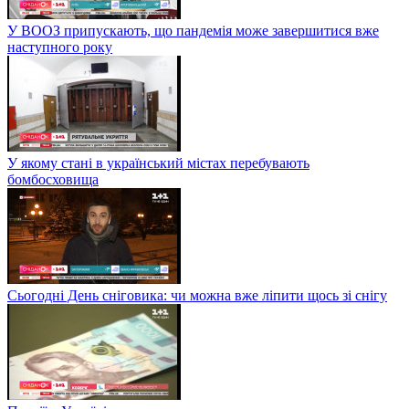
У ВООЗ припускають, що пандемія може завершитися вже
наступного року
У якому стані в український містах перебувають
бомбосховища
Сьогодні День сніговика: чи можна вже ліпити щось зі снігу