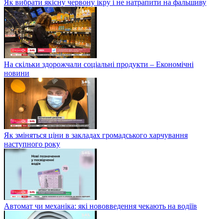
Як вибрати якісну червону ікру і не натрапити на фальшиву
На скільки здорожчали соціальні продукти – Економічні
новини
Як зміняться ціни в закладах громадського харчування
наступного року
Автомат чи механіка: які нововведення чекають на водіїв