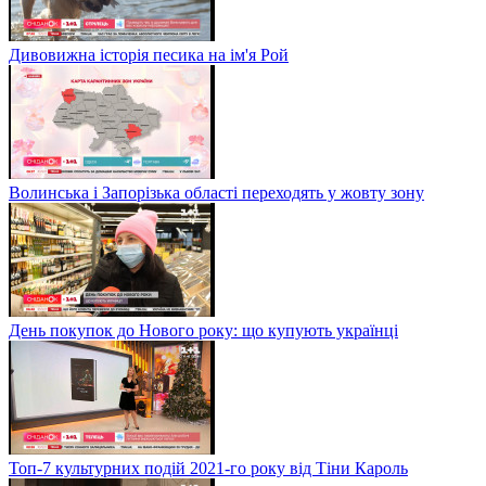
Дивовижна історія песика на ім'я Рой
Волинська і Запорізька області переходять у жовту зону
День покупок до Нового року: що купують українці
Топ-7 культурних подій 2021-го року від Тіни Кароль