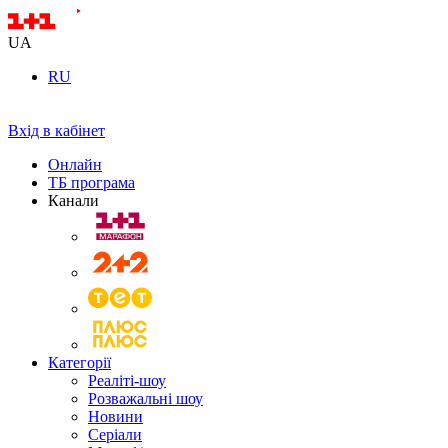
UA
RU
Вхід в кабінет
Онлайн
ТБ програма
Канали
Категорії
Реаліті-шоу
Розважальні шоу
Новини
Серіали