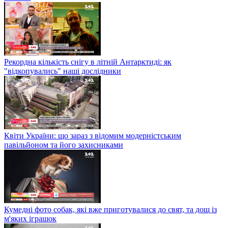
Рекордна кількість снігу в літній Антарктиді: як
"відкопувались" наші дослідники
Квіти України: що зараз з відомим модерністським
павільйоном та його захисниками
Кумедні фото собак, які вже приготувалися до свят, та дощ із
м'яких іграшок