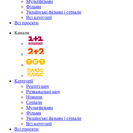
Мультфільми
Фільми
Українські фільми і серіали
Всі категорії
Всі проєкти
Канали
Категорії
Реаліті-шоу
Розважальні шоу
Новини
Серіали
Мультфільми
Фільми
Українські фільми і серіали
Всі категорії
Всі проєкти