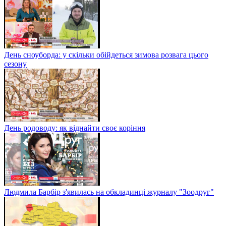
День сноуборда: у скільки обійдеться зимова розвага цього
сезону
День родоводу: як віднайти своє коріння
Людмила Барбір з'явилась на обкладинці журналу "Зоодруг"