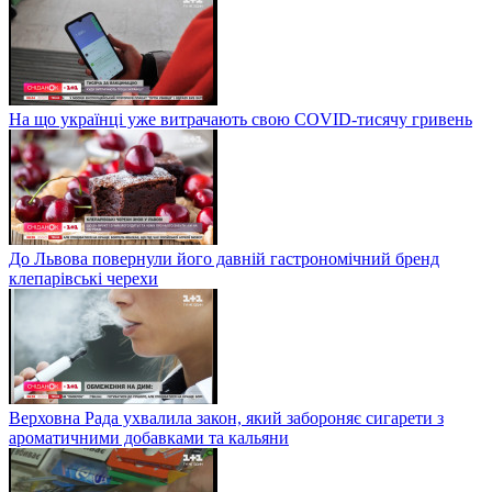
На що українці уже витрачають свою COVID-тисячу гривень
До Львова повернули його давній гастрономічний бренд
клепарівські черехи
Верховна Рада ухвалила закон, який забороняє сигарети з
ароматичними добавками та кальяни