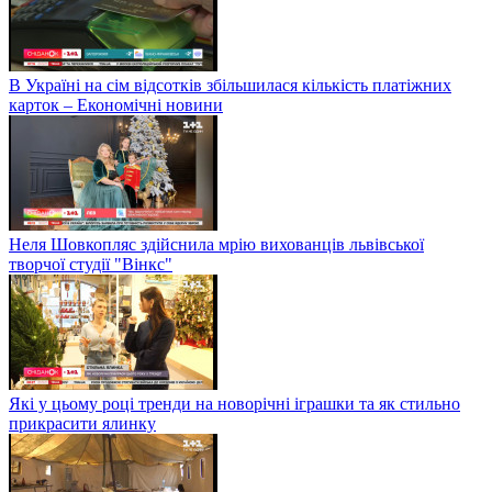
В Україні на сім відсотків збільшилася кількість платіжних
карток – Економічні новини
Неля Шовкопляс здійснила мрію вихованців львівської
творчої студії "Вінкс"
Які у цьому році тренди на новорічні іграшки та як стильно
прикрасити ялинку