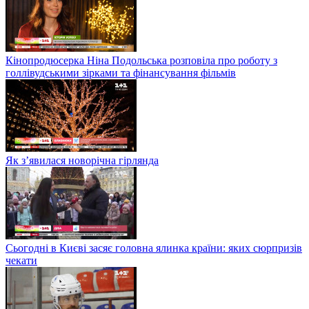
Кінопродюсерка Ніна Подольська розповіла про роботу з
голлівудськими зірками та фінансування фільмів
Як з’явилася новорічна гірлянда
Сьогодні в Києві засяє головна ялинка країни: яких сюрпризів
чекати