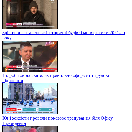
Зрівняли з землею: які історичні будівлі ми втратили 2021-го
року
Підробіток на свята: як правильно оформити трудові
відносини
Юні хокеїсти провели показове тренування біля Офісу
Президента