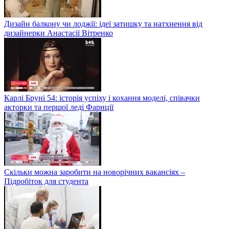
Дизайн балкону чи лоджії: ідеї затишку та натхнення від
дизайнерки Анастасії Вітренко
Карлі Бруні 54: історія успіху і кохання моделі, співачки
акторки та першої леді Фарнції
Скільки можна заробити на новорічних вакансіях –
Підробіток для студента