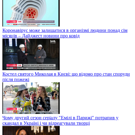
Коронавірус може залишатися в організмі людини понад сім
місяців – Дайджест новини про ковід
Костел святого Миколая в Києві: що відомо про стан споруди
після пожежі
Чому другий сезон серіалу "Емілі в Парижі" потрапив у
скандал в Україні і чи відреагували творці