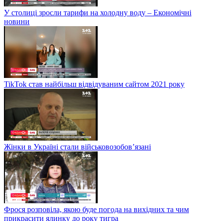
У столиці зросли тарифи на холодну воду – Економічні
новини
TikTok став найбільш відвідуваним сайтом 2021 року
Жінки в Україні стали військовозобов’язані
Фрося розповіла, якою буде погода на вихідних та чим
прикрасити ялинку до року тигра