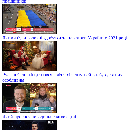
працівників
Якими були головні здобутки та перемоги України у 2021 році
Руслан Сенічкін дізнався в дітлахів, чим цей рік був для них
особливим
Який прогноз погоди на святкові дні