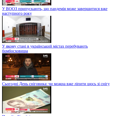
У ВООЗ припускають, що пандемія може завершитися вже
наступного року
У якому стані в український містах перебувають
бомбосховища
Сьогодні День сніговика: чи можна вже ліпити щось зі снігу