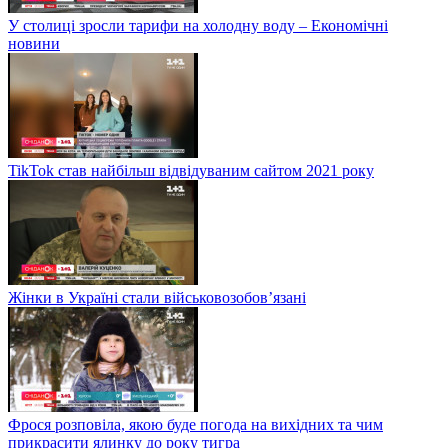
У столиці зросли тарифи на холодну воду – Економічні
новини
TikTok став найбільш відвідуваним сайтом 2021 року
Жінки в Україні стали військовозобов’язані
Фрося розповіла, якою буде погода на вихідних та чим
прикрасити ялинку до року тигра