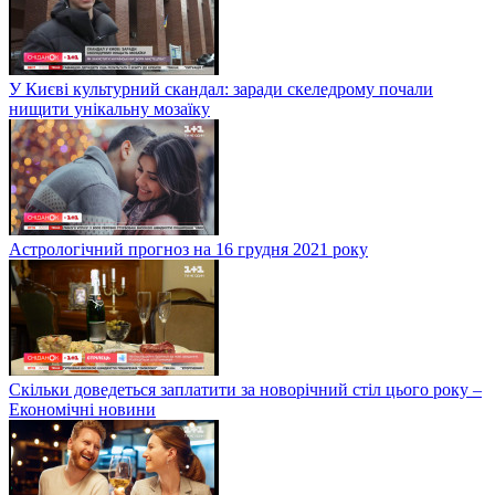
У Києві культурний скандал: заради скеледрому почали
нищити унікальну мозаїку
Астрологічний прогноз на 16 грудня 2021 року
Скільки доведеться заплатити за новорічний стіл цього року –
Економічні новини