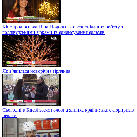
Кінопродюсерка Ніна Подольська розповіла про роботу з
голлівудськими зірками та фінансування фільмів
Як з’явилася новорічна гірлянда
Сьогодні в Києві засяє головна ялинка країни: яких сюрпризів
чекати