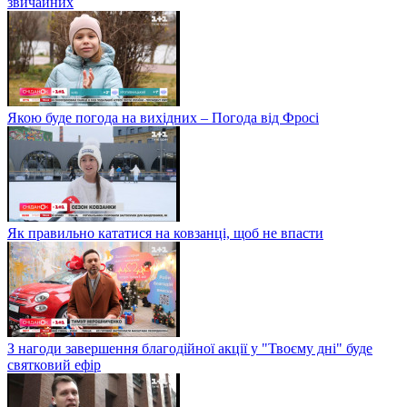
звичайних
Якою буде погода на вихідних – Погода від Фросі
Як правильно кататися на ковзанці, щоб не впасти
З нагоди завершення благодійної акції у "Твоєму дні" буде
святковий ефір