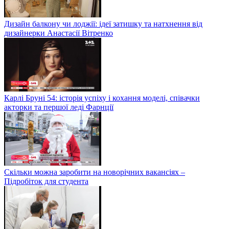
Дизайн балкону чи лоджії: ідеї затишку та натхнення від
дизайнерки Анастасії Вітренко
Карлі Бруні 54: історія успіху і кохання моделі, співачки
акторки та першої леді Фарнції
Скільки можна заробити на новорічних вакансіях –
Підробіток для студента