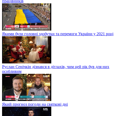
працівників
Якими були головні здобутки та перемоги України у 2021 році
Руслан Сенічкін дізнався в дітлахів, чим цей рік був для них
особливим
Який прогноз погоди на святкові дні