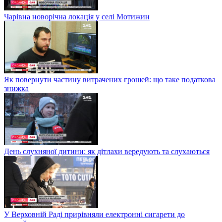
Чарівна новорічна локація у селі Мотижин
Як повернути частину витрачених грошей: що таке податкова
знижка
День слухняної дитини: як дітлахи вередують та слухаються
У Верховній Раді прирівняли електронні сигарети до