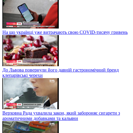
На що українці уже витрачають свою COVID-тисячу гривень
До Львова повернули його давній гастрономічний бренд
клепарівські черехи
Верховна Рада ухвалила закон, який забороняє сигарети з
ароматичними добавками та кальяни