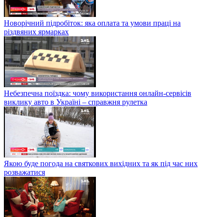
Новорічний підробіток: яка оплата та умови праці на
різдвяних ярмарках
Небезпечна поїздка: чому використання онлайн-сервісів
виклику авто в Україні – справжня рулетка
Якою буде погода на святкових вихідних та як під час них
розважатися