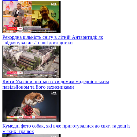
Рекордна кількість снігу в літній Антарктиді: як
"відкопувались" наші дослідники
Квіти України: що зараз з відомим модерністським
павільйоном та його захисниками
Кумедні фото собак, які вже приготувалися до свят, та дощ із
м'яких іграшок