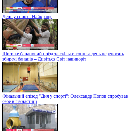
День у спорті. Найкраще
Що таке банановий поїзд та скільки тонн за день переносять
збирачі бананів – Дивіться Світ навиворіт
Фінальний епізод "Дня у спорті": Олександр Попов спробував
себе в гімнастиці