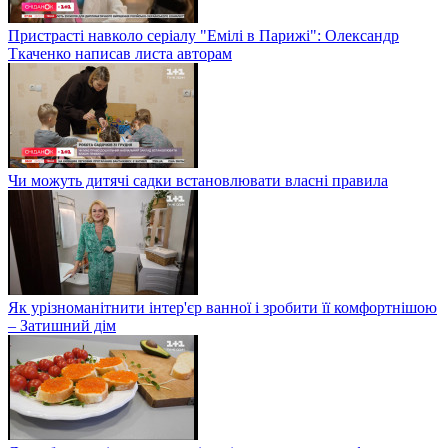
Пристрасті навколо серіалу "Емілі в Парижі": Олександр
Ткаченко написав листа авторам
Чи можуть дитячі садки встановлювати власні правила
Як урізноманітнити інтер'єр ванної і зробити її комфортнішою
– Затишний дім