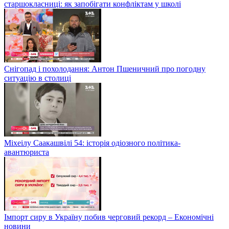
старшокласниці: як запобігати конфліктам у школі
Снігопад і похолодання: Антон Пшеничний про погодну
ситуацію в столиці
Міхеілу Саакашвілі 54: історія одіозного політика-
авантюриста
Імпорт сиру в Україну побив черговий рекорд – Економічні
новини