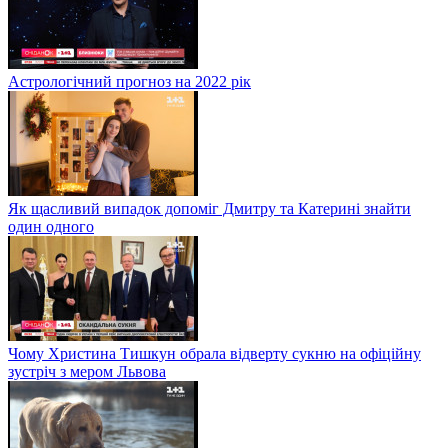
Астрологічний прогноз на 2022 рік
Як щасливий випадок допоміг Дмитру та Катерині знайти
один одного
Чому Христина Тишкун обрала відверту сукню на офіційну
зустріч з мером Львова