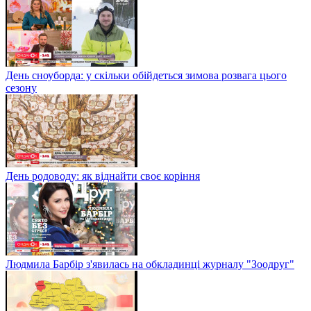
День сноуборда: у скільки обійдеться зимова розвага цього
сезону
День родоводу: як віднайти своє коріння
Людмила Барбір з'явилась на обкладинці журналу "Зоодруг"