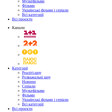
Мультфільми
Фільми
Українські фільми і серіали
Всі категорії
Всі проєкти
Канали
Категорії
Реаліті-шоу
Розважальні шоу
Новини
Серіали
Мультфільми
Фільми
Українські фільми і серіали
Всі категорії
Всі проєкти