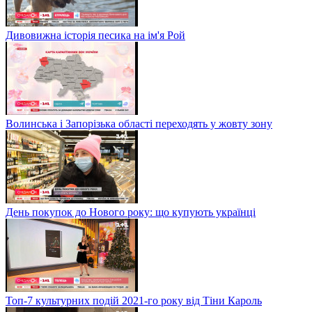
Дивовижна історія песика на ім'я Рой
Волинська і Запорізька області переходять у жовту зону
День покупок до Нового року: що купують українці
Топ-7 культурних подій 2021-го року від Тіни Кароль