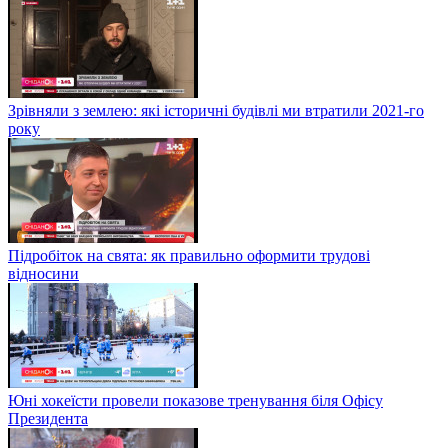
Зрівняли з землею: які історичні будівлі ми втратили 2021-го
року
Підробіток на свята: як правильно оформити трудові
відносини
Юні хокеїсти провели показове тренування біля Офісу
Президента