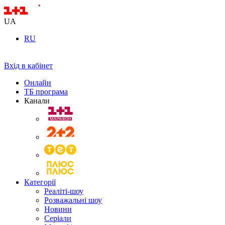
UA
RU
Вхід в кабінет
Онлайн
ТБ програма
Канали
Категорії
Реаліті-шоу
Розважальні шоу
Новини
Серіали