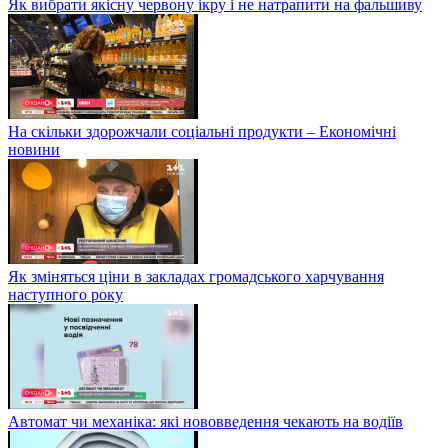
Як вибрати якісну червону ікру і не натрапити на фальшиву
На скільки здорожчали соціальні продукти – Економічні
новини
Як зміняться ціни в закладах громадського харчування
наступного року
Автомат чи механіка: які нововведення чекають на водіїв