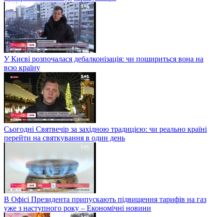
У Києві розпочалася дебалконізація: чи пошириться вона на
всю країну
Сьогодні Святвечір за західною традицією: чи реально країні
перейти на святкування в один день
В Офісі Президента припускають підвищення тарифів на газ
уже з наступного року – Економічні новини