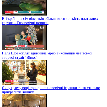
В Україні на сім відсотків збільшилася кількість платіжних
карток – Економічні новини
Неля Шовкопляс здійснила мрію вихованців львівської
творчої студії "Вінкс"
Які у цьому році тренди на новорічні іграшки та як стильно
прикрасити ялинку