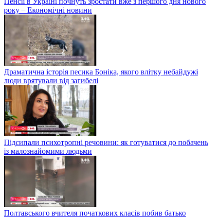
Пенсії в Україні почнуть зростати вже з першого дня нового
року – Економічні новини
Драматична історія песика Боніка, якого влітку небайдужі
люди врятували від загибелі
Підсипали психотропні речовини: як готуватися до побачень
із малознайомими людьми
Полтавського вчителя початкових класів побив батько