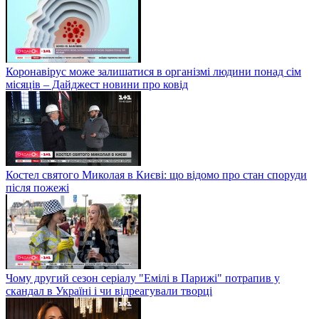
Коронавірус може залишатися в організмі людини понад сім
місяців – Дайджест новини про ковід
Костел святого Миколая в Києві: що відомо про стан споруди
після пожежі
Чому другий сезон серіалу "Емілі в Парижі" потрапив у
скандал в Україні і чи відреагували творці