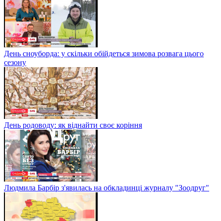
День сноуборда: у скільки обійдеться зимова розвага цього
сезону
День родоводу: як віднайти своє коріння
Людмила Барбір з'явилась на обкладинці журналу "Зоодруг"