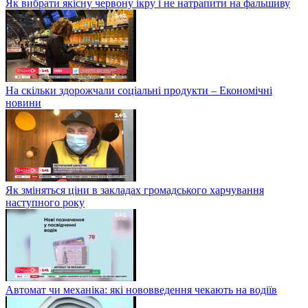
Як вибрати якісну червону ікру і не натрапити на фальшиву
На скільки здорожчали соціальні продукти – Економічні
новини
Як зміняться ціни в закладах громадського харчування
наступного року
Автомат чи механіка: які нововведення чекають на водіїв