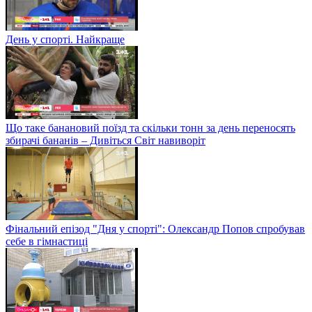
День у спорті. Найкраще
Що таке банановий поїзд та скільки тонн за день переносять
збирачі бананів – Дивіться Світ навиворіт
Фінальний епізод "Дня у спорті": Олександр Попов спробував
себе в гімнастиці