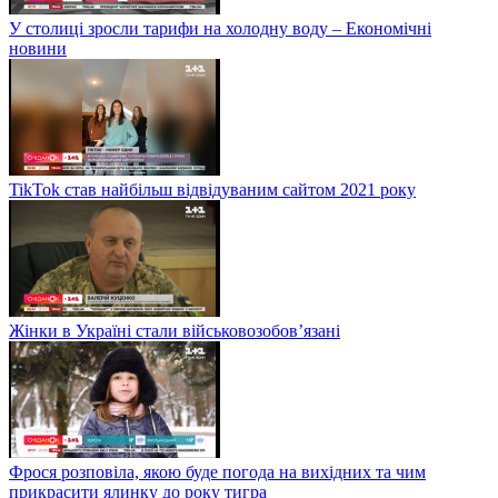
У столиці зросли тарифи на холодну воду – Економічні
новини
TikTok став найбільш відвідуваним сайтом 2021 року
Жінки в Україні стали військовозобов’язані
Фрося розповіла, якою буде погода на вихідних та чим
прикрасити ялинку до року тигра