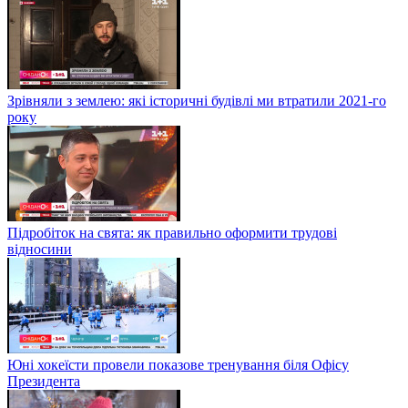
Зрівняли з землею: які історичні будівлі ми втратили 2021-го
року
Підробіток на свята: як правильно оформити трудові
відносини
Юні хокеїсти провели показове тренування біля Офісу
Президента