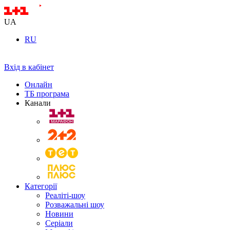
UA
RU
Вхід в кабінет
Онлайн
ТБ програма
Канали
Категорії
Реаліті-шоу
Розважальні шоу
Новини
Серіали