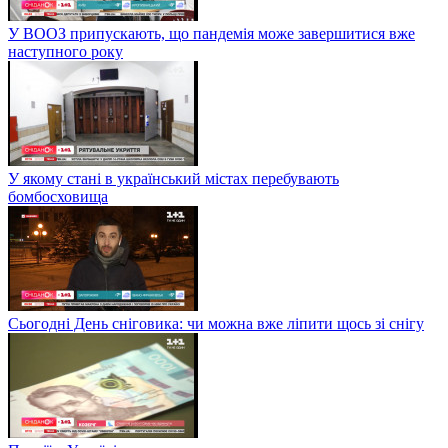
У ВООЗ припускають, що пандемія може завершитися вже
наступного року
У якому стані в український містах перебувають
бомбосховища
Сьогодні День сніговика: чи можна вже ліпити щось зі снігу