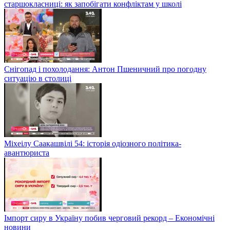
старшокласниці: як запобігати конфліктам у школі
Снігопад і похолодання: Антон Пшеничний про погодну
ситуацію в столиці
Міхеілу Саакашвілі 54: історія одіозного політика-
авантюриста
Імпорт сиру в Україну побив черговий рекорд – Економічні
новини