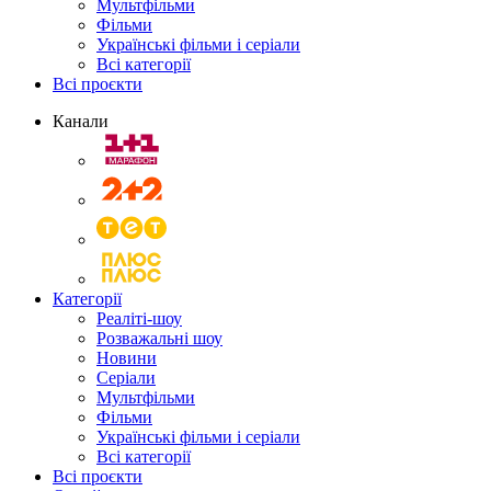
Мультфільми
Фільми
Українські фільми і серіали
Всі категорії
Всі проєкти
Канали
Категорії
Реаліті-шоу
Розважальні шоу
Новини
Серіали
Мультфільми
Фільми
Українські фільми і серіали
Всі категорії
Всі проєкти