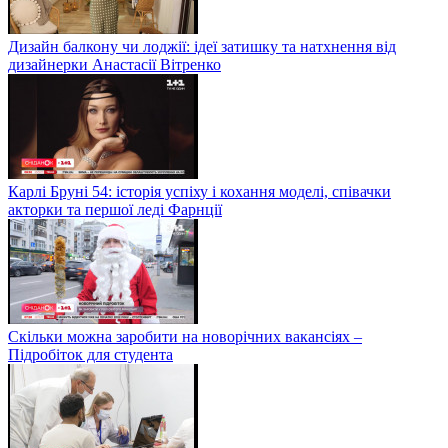
Дизайн балкону чи лоджії: ідеї затишку та натхнення від
дизайнерки Анастасії Вітренко
Карлі Бруні 54: історія успіху і кохання моделі, співачки
акторки та першої леді Фарнції
Скільки можна заробити на новорічних вакансіях –
Підробіток для студента