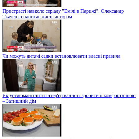
Пристрасті навколо серіалу "Емілі в Парижі": Олександр
Ткаченко написав листа авторам
Чи можуть дитячі садки встановлювати власні правила
Як урізноманітнити інтер'єр ванної і зробити її комфортнішою
– Затишний дім