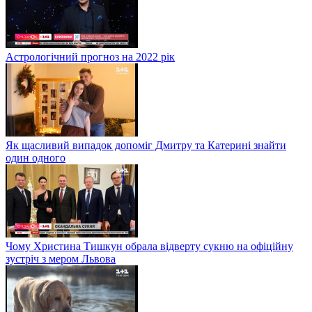
Астрологічний прогноз на 2022 рік
Як щасливий випадок допоміг Дмитру та Катерині знайти
один одного
Чому Христина Тишкун обрала відверту сукню на офіційну
зустріч з мером Львова