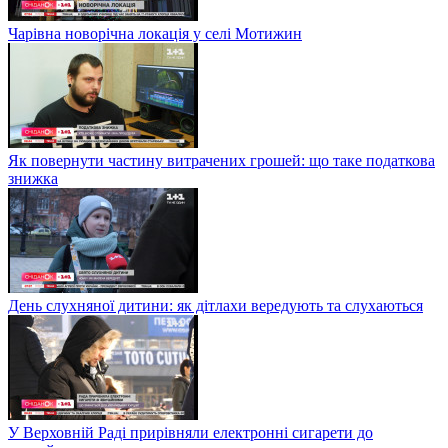
Чарівна новорічна локація у селі Мотижин
Як повернути частину витрачених грошей: що таке податкова
знижка
День слухняної дитини: як дітлахи вередують та слухаються
У Верховній Раді прирівняли електронні сигарети до