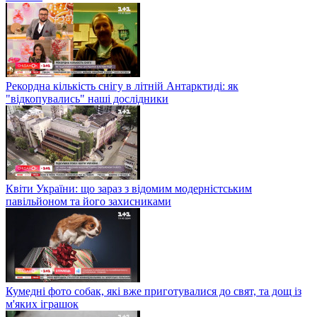
Рекордна кількість снігу в літній Антарктиді: як
"відкопувались" наші дослідники
Квіти України: що зараз з відомим модерністським
павільйоном та його захисниками
Кумедні фото собак, які вже приготувалися до свят, та дощ із
м'яких іграшок