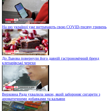
На що українці уже витрачають свою COVID-тисячу гривень
До Львова повернули його давній гастрономічний бренд
клепарівські черехи
Верховна Рада ухвалила закон, який забороняє сигарети з
ароматичними добавками та кальяни