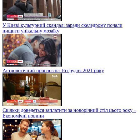
У Києві культурний скандал: заради скеледрому почали
нищити унікальну мозаїку
Астрологічний прогноз на 16 грудня 2021 року
Скільки доведеться заплатити за новорічний стіл цього року –
Економічні новини