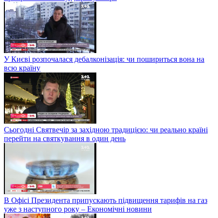
У Києві розпочалася дебалконізація: чи пошириться вона на
всю країну
Сьогодні Святвечір за західною традицією: чи реально країні
перейти на святкування в один день
В Офісі Президента припускають підвищення тарифів на газ
уже з наступного року – Економічні новини