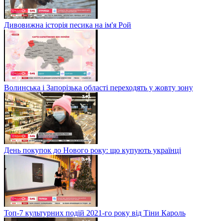
Дивовижна історія песика на ім'я Рой
Волинська і Запорізька області переходять у жовту зону
День покупок до Нового року: що купують українці
Топ-7 культурних подій 2021-го року від Тіни Кароль