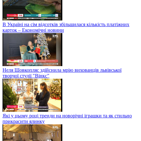
В Україні на сім відсотків збільшилася кількість платіжних
карток – Економічні новини
Неля Шовкопляс здійснила мрію вихованців львівської
творчої студії "Вінкс"
Які у цьому році тренди на новорічні іграшки та як стильно
прикрасити ялинку