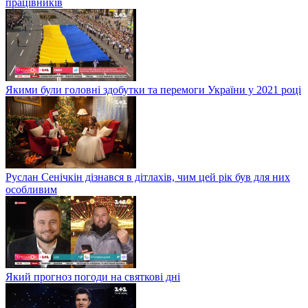
працівників
Якими були головні здобутки та перемоги України у 2021 році
Руслан Сенічкін дізнався в дітлахів, чим цей рік був для них
особливим
Який прогноз погоди на святкові дні