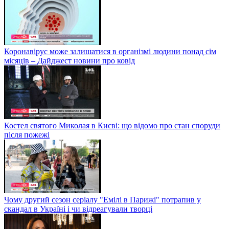
Коронавірус може залишатися в організмі людини понад сім
місяців – Дайджест новини про ковід
Костел святого Миколая в Києві: що відомо про стан споруди
після пожежі
Чому другий сезон серіалу "Емілі в Парижі" потрапив у
скандал в Україні і чи відреагували творці