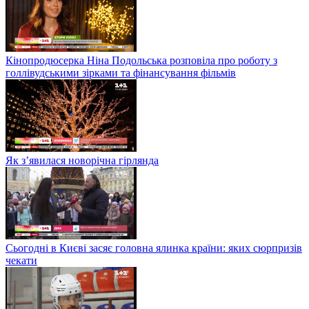
Кінопродюсерка Ніна Подольська розповіла про роботу з
голлівудськими зірками та фінансування фільмів
Як з’явилася новорічна гірлянда
Сьогодні в Києві засяє головна ялинка країни: яких сюрпризів
чекати