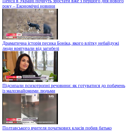
Пенсії в Україні почнуть зростати вже з першого дня нового
року – Економічні новини
Драматична історія песика Боніка, якого влітку небайдужі
люди врятували від загибелі
Підсипали психотропні речовини: як готуватися до побачень
із малознайомими людьми
Полтавського вчителя початкових класів побив батько