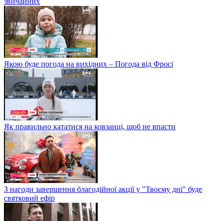
звичайних
Якою буде погода на вихідних – Погода від Фросі
Як правильно кататися на ковзанці, щоб не впасти
З нагоди завершення благодійної акції у "Твоєму дні" буде
святковий ефір