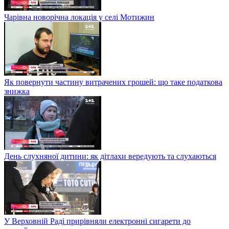
Чарівна новорічна локація у селі Мотижин
Як повернути частину витрачених грошей: що таке податкова
знижка
День слухняної дитини: як дітлахи вередують та слухаються
У Верховній Раді прирівняли електронні сигарети до