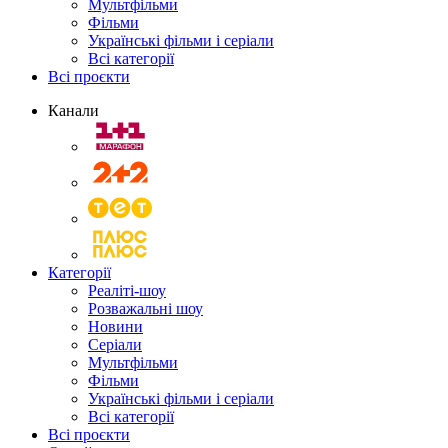
Мультфільми
Фільми
Українські фільми і серіали
Всі категорії
Всі проєкти
Канали
Категорії
Реаліті-шоу
Розважальні шоу
Новини
Серіали
Мультфільми
Фільми
Українські фільми і серіали
Всі категорії
Всі проєкти