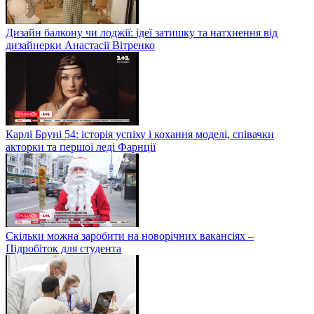
Дизайн балкону чи лоджії: ідеї затишку та натхнення від
дизайнерки Анастасії Вітренко
Карлі Бруні 54: історія успіху і кохання моделі, співачки
акторки та першої леді Фарнції
Скільки можна заробити на новорічних вакансіях –
Підробіток для студента