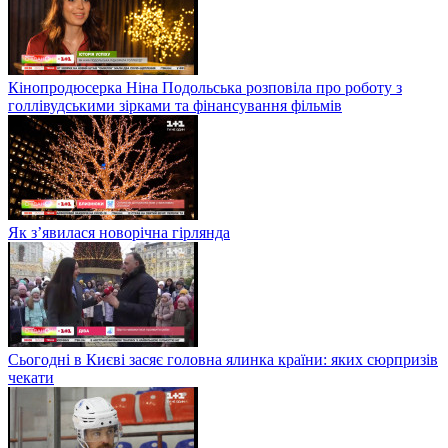
Кінопродюсерка Ніна Подольська розповіла про роботу з
голлівудськими зірками та фінансування фільмів
Як з’явилася новорічна гірлянда
Сьогодні в Києві засяє головна ялинка країни: яких сюрпризів
чекати