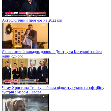
Астрологічний прогноз на 2022 рік
Як щасливий випадок допоміг Дмитру та Катерині знайти
один одного
Чому Христина Тишкун обрала відверту сукню на офіційну
зустріч з мером Львова