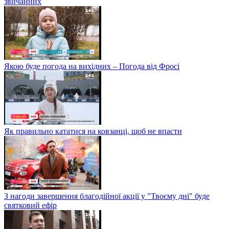
звичайних
Якою буде погода на вихідних – Погода від Фросі
Як правильно кататися на ковзанці, щоб не впасти
З нагоди завершення благодійної акції у "Твоєму дні" буде
святковий ефір