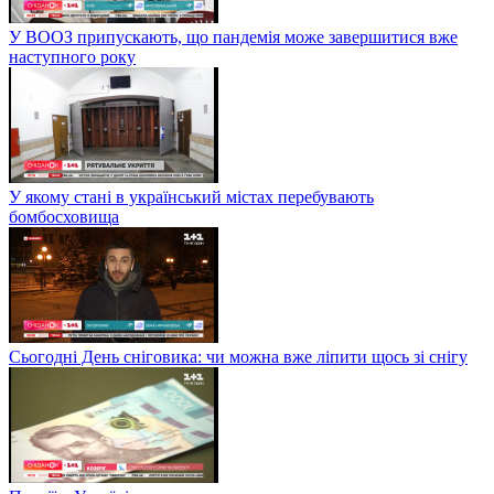
У ВООЗ припускають, що пандемія може завершитися вже
наступного року
У якому стані в український містах перебувають
бомбосховища
Сьогодні День сніговика: чи можна вже ліпити щось зі снігу