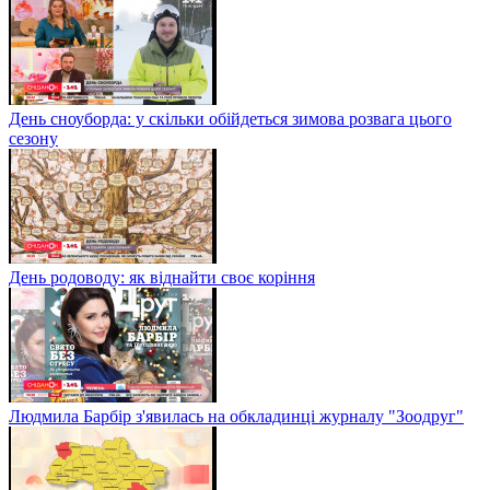
День сноуборда: у скільки обійдеться зимова розвага цього
сезону
День родоводу: як віднайти своє коріння
Людмила Барбір з'явилась на обкладинці журналу "Зоодруг"