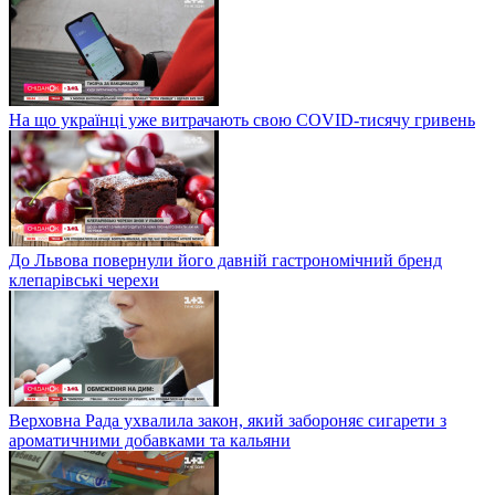
На що українці уже витрачають свою COVID-тисячу гривень
До Львова повернули його давній гастрономічний бренд
клепарівські черехи
Верховна Рада ухвалила закон, який забороняє сигарети з
ароматичними добавками та кальяни