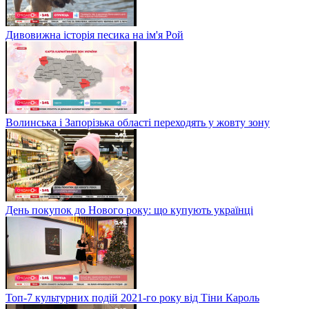
Дивовижна історія песика на ім'я Рой
Волинська і Запорізька області переходять у жовту зону
День покупок до Нового року: що купують українці
Топ-7 культурних подій 2021-го року від Тіни Кароль