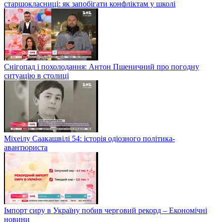
старшокласниці: як запобігати конфліктам у школі
Снігопад і похолодання: Антон Пшеничний про погодну
ситуацію в столиці
Міхеілу Саакашвілі 54: історія одіозного політика-
авантюриста
Імпорт сиру в Україну побив черговий рекорд – Економічні
новини