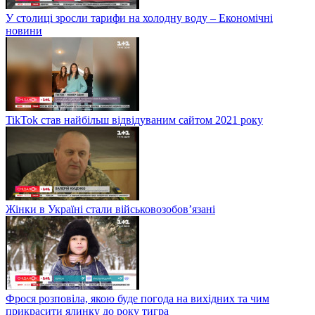
У столиці зросли тарифи на холодну воду – Економічні
новини
TikTok став найбільш відвідуваним сайтом 2021 року
Жінки в Україні стали військовозобов’язані
Фрося розповіла, якою буде погода на вихідних та чим
прикрасити ялинку до року тигра