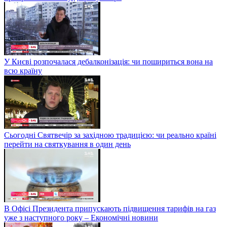
У Києві розпочалася дебалконізація: чи пошириться вона на
всю країну
Сьогодні Святвечір за західною традицією: чи реально країні
перейти на святкування в один день
В Офісі Президента припускають підвищення тарифів на газ
уже з наступного року – Економічні новини