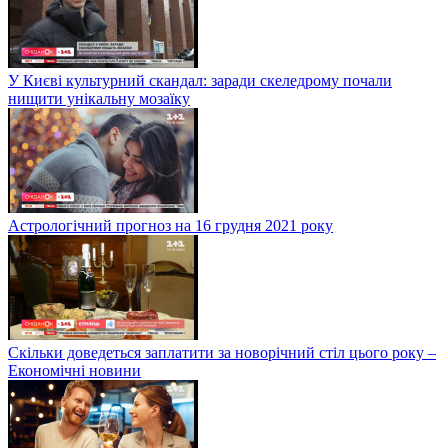
У Києві культурний скандал: заради скеледрому почали
нищити унікальну мозаїку
Астрологічний прогноз на 16 грудня 2021 року
Скільки доведеться заплатити за новорічний стіл цього року –
Економічні новини