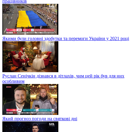
працівників
Якими були головні здобутки та перемоги України у 2021 році
Руслан Сенічкін дізнався в дітлахів, чим цей рік був для них
особливим
Який прогноз погоди на святкові дні