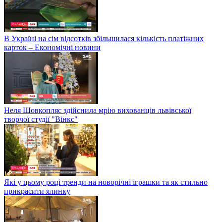
В Україні на сім відсотків збільшилася кількість платіжних
карток – Економічні новини
Неля Шовкопляс здійснила мрію вихованців львівської
творчої студії "Вінкс"
Які у цьому році тренди на новорічні іграшки та як стильно
прикрасити ялинку