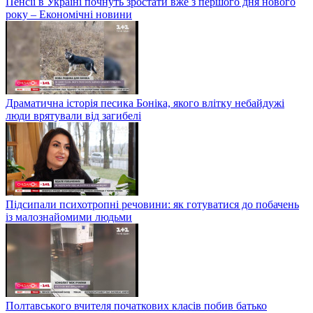
Пенсії в Україні почнуть зростати вже з першого дня нового
року – Економічні новини
Драматична історія песика Боніка, якого влітку небайдужі
люди врятували від загибелі
Підсипали психотропні речовини: як готуватися до побачень
із малознайомими людьми
Полтавського вчителя початкових класів побив батько