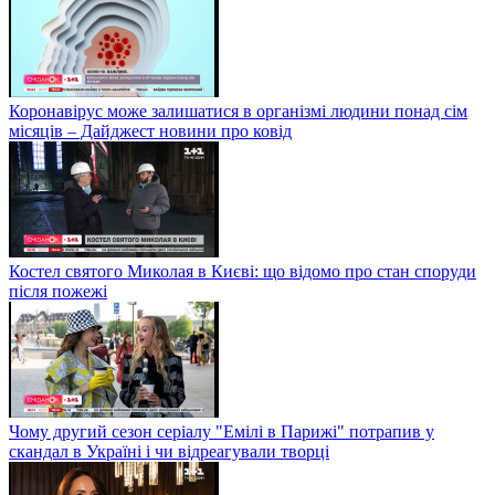
Коронавірус може залишатися в організмі людини понад сім
місяців – Дайджест новини про ковід
Костел святого Миколая в Києві: що відомо про стан споруди
після пожежі
Чому другий сезон серіалу "Емілі в Парижі" потрапив у
скандал в Україні і чи відреагували творці