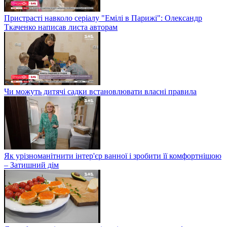
Пристрасті навколо серіалу "Емілі в Парижі": Олександр
Ткаченко написав листа авторам
Чи можуть дитячі садки встановлювати власні правила
Як урізноманітнити інтер'єр ванної і зробити її комфортнішою
– Затишний дім