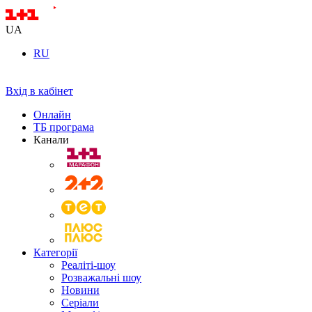
UA
RU
Вхід в кабінет
Онлайн
ТБ програма
Канали
Категорії
Реаліті-шоу
Розважальні шоу
Новини
Серіали