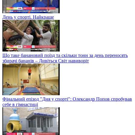
День у спорті. Найкраще
Що таке банановий поїзд та скільки тонн за день переносять
збирачі бананів – Дивіться Світ навиворіт
Фінальний епізод "Дня у спорті": Олександр Попов спробував
себе в гімнастиці