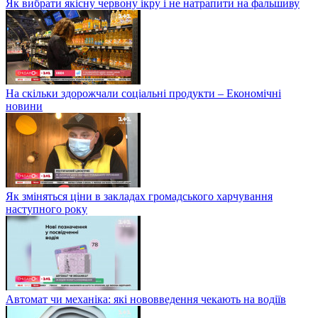
Як вибрати якісну червону ікру і не натрапити на фальшиву
На скільки здорожчали соціальні продукти – Економічні
новини
Як зміняться ціни в закладах громадського харчування
наступного року
Автомат чи механіка: які нововведення чекають на водіїв