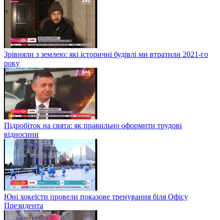
Зрівняли з землею: які історичні будівлі ми втратили 2021-го
року
Підробіток на свята: як правильно оформити трудові
відносини
Юні хокеїсти провели показове тренування біля Офісу
Президента