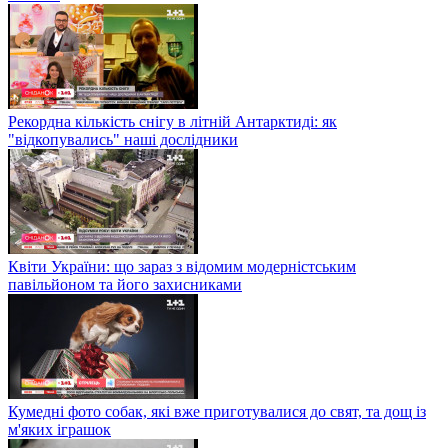
Рекордна кількість снігу в літній Антарктиді: як
"відкопувались" наші дослідники
Квіти України: що зараз з відомим модерністським
павільйоном та його захисниками
Кумедні фото собак, які вже приготувалися до свят, та дощ із
м'яких іграшок