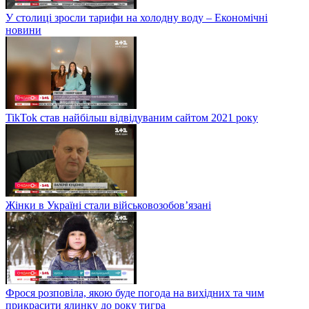
У столиці зросли тарифи на холодну воду – Економічні
новини
TikTok став найбільш відвідуваним сайтом 2021 року
Жінки в Україні стали військовозобов’язані
Фрося розповіла, якою буде погода на вихідних та чим
прикрасити ялинку до року тигра