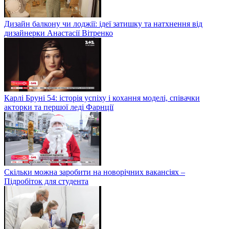
Дизайн балкону чи лоджії: ідеї затишку та натхнення від
дизайнерки Анастасії Вітренко
Карлі Бруні 54: історія успіху і кохання моделі, співачки
акторки та першої леді Фарнції
Скільки можна заробити на новорічних вакансіях –
Підробіток для студента