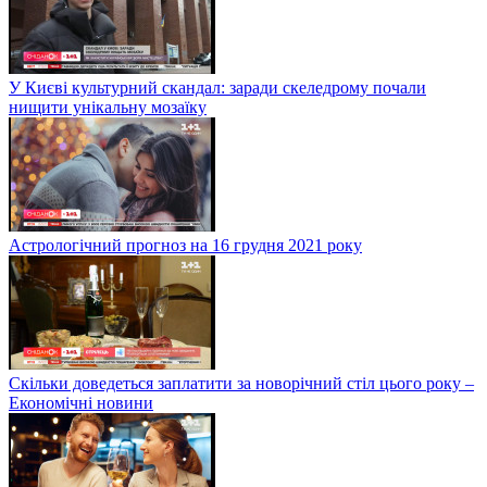
У Києві культурний скандал: заради скеледрому почали
нищити унікальну мозаїку
Астрологічний прогноз на 16 грудня 2021 року
Скільки доведеться заплатити за новорічний стіл цього року –
Економічні новини