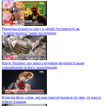
Рекордна кількість снігу в літній Антарктиді: як
"відкопувались" наші дослідники
Квіти України: що зараз з відомим модерністським
павільйоном та його захисниками
Кумедні фото собак, які вже приготувалися до свят, та дощ із
м'яких іграшок