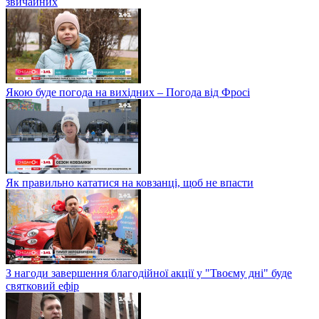
звичайних
Якою буде погода на вихідних – Погода від Фросі
Як правильно кататися на ковзанці, щоб не впасти
З нагоди завершення благодійної акції у "Твоєму дні" буде
святковий ефір