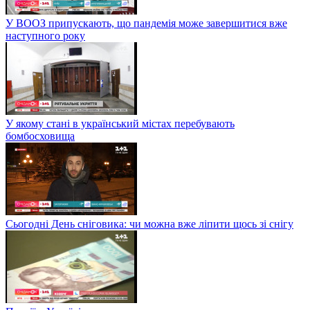
У ВООЗ припускають, що пандемія може завершитися вже
наступного року
У якому стані в український містах перебувають
бомбосховища
Сьогодні День сніговика: чи можна вже ліпити щось зі снігу